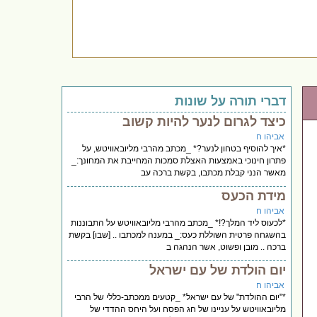
דברי תורה על שונות
כיצד לגרום לנער להיות קשוב
אביהו ח
*איך להוסיף בטחון לנער?* _מכתב מהרבי מליובאוויטש, על
פתרון חינוכי באמצעות האצלת סמכות המחייבת את המחונך:_
מאשר הנני קבלת מכתבו, בקשת ברכה עב
מידת הכעס
אביהו ח
*לכעוס ליד המלך?!* _מכתב מהרבי מליובאוויטש על התבוננות
בהשגחה פרטית השוללת כעס:_ במענה למכתבו .. [שבו] בקשת
ברכה .. מובן ופשוט, אשר הנהגה ב
יום הולדת של עם ישראל
אביהו ח
*"יום ההולדת" של עם ישראל* _קטעים ממכתב-כללי של הרבי
מליובאוויטש על עניינו של חג הפסח ועל היחס ההדדי של