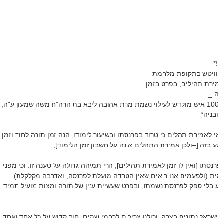
*
וויטש בתקופת מלחמת
ירת תהילים, בפרט בזמן
ה:_
🕯️ _*מכתב יומי ל-100,000 איש מוקדש לעילוי נשמת מרת אהובה ליבא בת הרה"ח משה שמעון ע"ה,
בניה*_
 לאמירת תהלים כי טרוד בפרנסתו ובשיעור לימודו, הנה זמן תורה לחוד וזמן
גע בזה [–ולכן אמירת התהלים אינה על חשבון זמן הלימוד],
תו [ואין לו זמן לאמירת תהילים], הרי תמיהה גדולה על טענה זו. וכי מפני
ת (ולפעמים אנו רואים שאין הטרדה מועלת לפרנסה, ואדרבה מקלקלת)
 בלי ספק לפרנסת נשמתו, ובפרט שעשיית ענין של תורה ומצות מועיל תמיד
ישראל נתונים בצרה, וכולנו צריכים לרחמי שמים, חוב קדוש על כל אחד ואחד