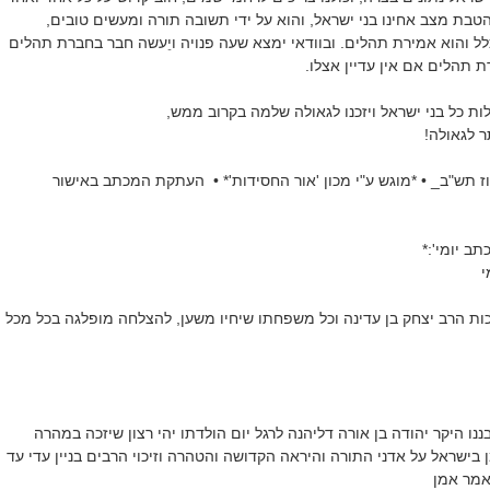
טבת מצב אחינו בני ישראל, והוא על ידי תשובה תורה ומעשים טובים,
 והוא אמירת תהלים. ובוודאי ימצא שעה פנויה ויֵעשה חבר בחברת תהלים
ת תהלים אם אין עדיין אצלו.
ת כל בני ישראל ויזכנו לגאולה שלמה בקרוב ממש,
 לגאולה!
 תש"ב_ • *מוגש ע"י מכון 'אור החסידות'* • העתקת המכתב באישור
ב יומי':*
לזכות הרב יצחק בן עדינה וכל משפחתו שיחיו משען, להצלחה מופלגה בכל מכל
ננו היקר יהודה בן אורה דליהנה לרגל יום הולדתו יהי רצון שיזכה במהרה
 בישראל על אדני התורה והיראה הקדושה והטהרה וזיכוי הרבים בניין עדי עד
אמר אמן