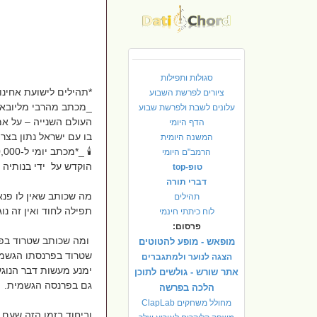
סגולות ותפילות
*תהילים לישועת אחינו!
ציורים לפרשת השבוע
_מכתב מהרבי מליובא
עלונים לשבת ולפרשת שבוע
העולם השנייה – על אמ
הדף היומי
בו עם ישראל נתון בצר
המשנה היומית
הרמב"ם היומי
הוקדש על ידי בנותיה ו
טופ-top
דברי תורה
מה שכותב שאין לו פנאי
תהילים
תפילה לחוד ואין זה נו
לוח כיתתי חינמי
פרסום:
ומה שכותב שטרוד בפרנס
מופאש - מופע להטוטים
שטרוד בפרנסתו הגשמי
הצגה לנוער ולמתגברים
ימנע מעשות דבר הנוגע
אתר שורש - גולשים לתוכן
גם בפרנסה הגשמית.
הלכה בפרשה
מחולל משחקים ClapLab
וביחוד בזמן הזה שעם 