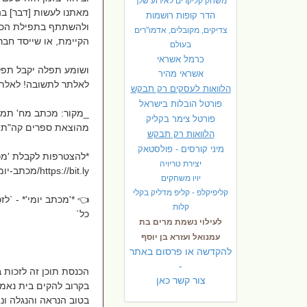
משחק קליקרים לאירוע שלך
מאתנו לעשות [דבר] בה
הדר קופות רושמות
ולהשתתף בתפילת הכלל
צדיקים, מקובלים, אדמו"רים
הקיימת, או שייסד חבר
בעולם
כרמל אשראי
ושומע תפלה יקבל תפלו
אשראי מהיר
לאלתר לתשובה! לאלתר
הלוואות לעסקים רק תבקש
פורטל הובלות בישראל
_מקור: מכתב מח' תמוז
פ
ורטל צימר בקליק
מהוצאת ספרים קה"ת
הלוואות רק תבקש
מיני קורסים - פולסטאק
*להצטרפות לקבלת 'מכת
יצירת טריויה
https://bit.ly/מכתב-יומי
יויו משחקים
קליפיקלפ - קליפ מדליק בקלי
👈 *'מכתב יומי'* - `
קלות
כל`
לעילוי נשמת מרים בת
עמנואל ועזרא בן יוסף
להקדשה או פרסום באתר
-
הכנסת תוכן זה לזכות ב
צור קשר כאן
בקרוב להקים בית נאמן
בטוב הנראה והנגלה ונ