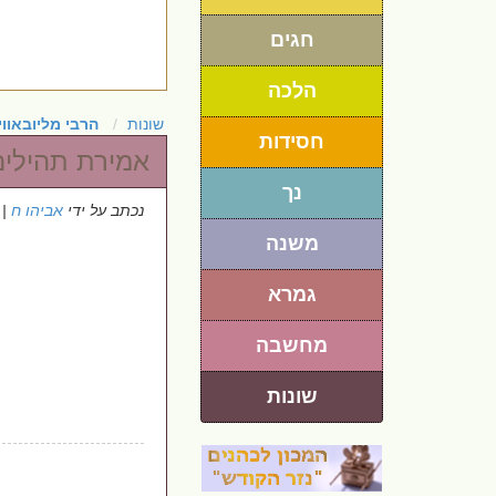
חגים
הלכה
שונות
הרבי מליובאוו
חסידות
אמירת תהילים 
נך
נכתב על ידי
אביהו ח
 5/5/2025
משנה
גמרא
מחשבה
שונות