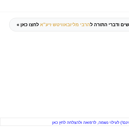
ים ודברי התורה ל
הרבי מליובאוויטש זיע"א
לחצו כאן »
ם!) לעילוי נשמה, לרפואה ולהצלחה לחץ כאן