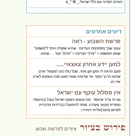
האדם הפרטי עם כלל ישראל:_ 🌺 *_מ
דיונים אחרונים
פרשת השבוע - ראה
עצוב שכך מסתכמת הצדקה : שהיא שקולה ויותר ל"משפט"
שאם המשפט = "ארץ" הצדקה = "אדם" ועוד... . שהוא..
למען יידע אחרון צאצאיי.....
פעם הראה לי הזקן זקן אחר, שכל כולו כעין "פקעת" אדם .
שהוא כל כך כפוף. עד שדומה שעוד מעט ופניו נושקים לארץ.
אזיי,הו..
אין מסלול עוקף עם ישראל
גם זה צריך שיאמר : מה עושים כשעם ישראל טובל בטינופת
מוסרית מנוער מערכיו. מותר להתאבל בבדידות מדברית.
לפרוש מהם [אליהו ירמיה ו..