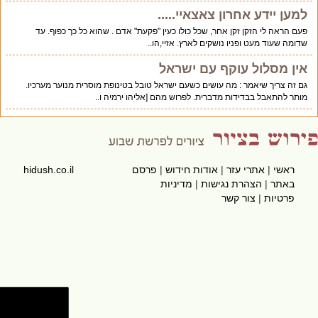
למען יידע אחרון צאצאיי.....
פעם הראה לי הזקן זקן אחר, שכל כולו כעין "פקעת" אדם . שהוא כל כך כפוף. עד
שדומה שעוד מעט ופניו נושקים לארץ. אזיי,הו..
אין מסלול עוקף עם ישראל
גם זה צריך שיאמר : מה עושים כשעם ישראל טובל בטינופת מוסרית מנוער מערכיו.
מותר להתאבל בבדידות מדברית. לפרוש מהם [אליהו ירמיה ו..
ראשי
|
אתרי עזר
|
אודות חידוש
|
פרסם
hidush.co.il
באתר
|
הצהרת נגישות
|
מדיניות
פרטיות
|
צור קשר