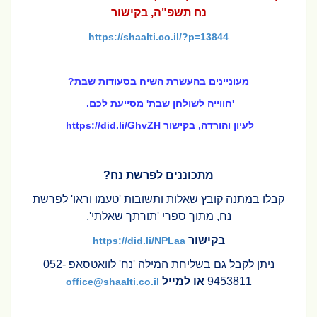
נח תשפ"ה, בקישור
https://shaalti.co.il/?p=13844
מעוניינים בהעשרת השיח בסעודות שבת?
'חווייה לשולחן שבת' מסייעת לכם.
לעיון והורדה, בקישור https://did.li/GhvZH
מתכוננים לפרשת נח?
קבלו במתנה קובץ שאלות ותשובות 'טעמו וראו' לפרשת
נח, מתוך ספרי 'תורתך שאלתי'.
בקישור
https://did.li/NPLaa
ניתן לקבל גם בשליחת המילה 'נח'
לוואטסאפ 052-
9453811
או למייל
office@shaalti.co.il