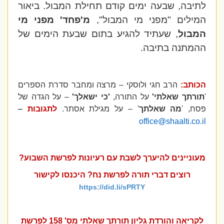
לתיבה, שבעה ימים קודם תחילת המבול. ביאור
המילים "מפני מי המבול",
מ'פחד' מפני מי
המבול
, שעתיד להגיע בתום שבעת הימים של
ההמתנה בתיבה.
הכותב:
הרב חגי ולוסקי – מרצה ומחבר סדרת הספרים
'
תורתך שאלתי'
על התורה,
'כי ישאלך'
– על הגדה של
פסח, '
מה שאלתך
' – על מגילת אסתר.
לתגובות
–
office@shaalti.co.il
מעוניינים להיערך לשבת עם רעיונות לפרשת השבוע?
רוצים דברי תורה לפרשת נח? היכנסו לקישור
https://did.li/sPRTY
לקריאה והורדת גליון תורתך שאלתי מס' 158 לפרשת