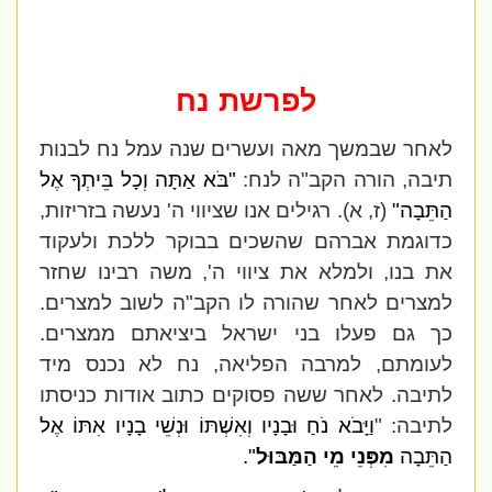
לפרשת נח
לאחר שבמשך מאה ועשרים שנה עמל נח לבנות
תיבה, הורה הקב"ה לנח:
"בֹּא אַתָּה וְכָל בֵּיתְךָ אֶל
הַתֵּבָה"
(ז, א). רגילים אנו שציווי ה' נעשה בזריזות,
כדוגמת אברהם שהשכים בבוקר ללכת ולעקוד
את בנו, ולמלא את ציווי ה', משה רבינו שחזר
למצרים לאחר שהורה לו הקב"ה לשוב למצרים.
כך גם פעלו בני ישראל ביציאתם ממצרים.
לעומתם, למרבה הפליאה, נח לא נכנס מיד
לתיבה. לאחר ששה פסוקים כתוב אודות כניסתו
לתיבה: "
וַיָּבֹא נֹחַ וּבָנָיו וְאִשְׁתּוֹ וּנְשֵׁי בָנָיו אִתּוֹ אֶל
הַתֵּבָה
מִפְּנֵי מֵי הַמַּבּוּל
".