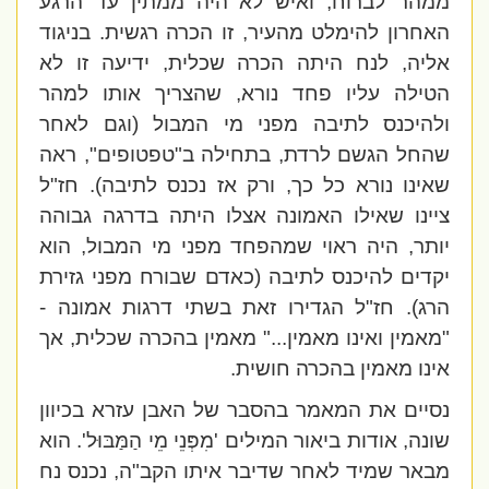
ממהר לברוח, ואיש לא היה ממתין עד הרגע
האחרון להימלט מהעיר, זו הכרה רגשית. בניגוד
אליה, לנח היתה הכרה שכלית, ידיעה זו לא
הטילה עליו פחד נורא, שהצריך אותו למהר
ולהיכנס לתיבה מפני מי המבול (וגם לאחר
שהחל הגשם לרדת, בתחילה ב"טפטופים", ראה
שאינו נורא כל כך, ורק אז נכנס לתיבה). חז"ל
ציינו שאילו האמונה אצלו היתה בדרגה גבוהה
יותר, היה ראוי שמהפחד מפני מי המבול, הוא
יקדים להיכנס לתיבה (כאדם שבורח מפני גזירת
הרג). חז"ל הגדירו זאת בשתי דרגות אמונה -
"מאמין ואינו מאמין..." מאמין בהכרה שכלית, אך
אינו מאמין בהכרה חושית.
נסיים את המאמר בהסבר של האבן עזרא בכיוון
שונה, אודות ביאור המילים 'מִפְּנֵי מֵי הַמַּבּוּל'. הוא
מבאר
שמיד לאחר שדיבר איתו הקב"ה, נכנס נח