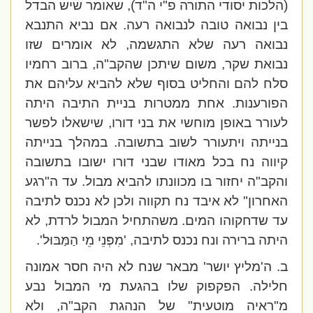
(הלכות יסודי התורה פ"י ה"ד), שאומר שיש הבדל
בין נבואה טובה לנבואה רעה. אם נביא התנבא
נבואה רעה שלא התגשמה, לא אומרים שזו
נבואת שקר, משום שיתכן שהקב"ה, ברוב רחמיו
סלח להם והחליט בסוף שלא להביא עליהם את
הפורענות. אחת ממטרות בניית התיבה היתה
לעורר באופן מוחשי את בני דורו, שישאלו לפשר
בנייתה ויתעורר לשוב בתשובה. במהלך בנייתה
קיווה נח בכל מאודו שבני דורו ישובו בתשובה
והקב"ה יחזור בו מכוונתו להביא מבול. עד ה"רגע
האחרון" לא איבד נח תקווה ולכן לא נכנס לתיבה
עד שדחקוהו המים. משהתחיל המבול לרדת, לא
היתה ברירה ונח נכנס לתיבה, 'מִפְּנֵי מֵי הַמַּבּוּל'.
ב. ה'מליץ יושר' מבאר שנח לא היה חסר אמונה
חלילה. הפקפוק שלו בהגעת מי המבול נבע
מ"ראיה מוטעית" של הנהגת הקב"ה, ולא