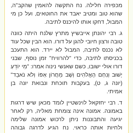
מכפירה חלילה. נח התקשה להאמין שהקב"ה,
שהוא טוב ומטיב יאבד את החוטאים, ועל כן מי
המבול, דחקו אותו להיכנס לתיבה.
ג. רבי יהונתן אייבשיץ מתרץ שלנח היתה כוונה
טובה ורצון חיובי להגן על דורו. הוא הבין שכל עוד
לא נכנס לתיבה, המבול לא יירד. הוא התעכב
בכניסתו לתיבה, כדי "להרוויח" זמן נוסף, שבני
דורו אולי ישובו, כשם שאנשי נינוה אמרו: "מִי יוֹדֵעַ
יָשׁוּב וְנִחַם הָאֱלֹהִים וְשָׁב מֵחֲרוֹן אַפּוֹ וְלֹא נֹאבֵד"
(יונה ג, ט), בעקבות תוכחת ונבואת יונה בן
אמיתי.
ד. רבי יחזקאל לוינשטיין לומד מכאן שיש דרגות
באמונה. אמונה אינה צומחת מאליה, רק לאחר
יגיעה והתבוננות ניתן לרכוש אמונה שלימה
ולחיות אותה כראוי. נח הגיע לדרגה גבוהה