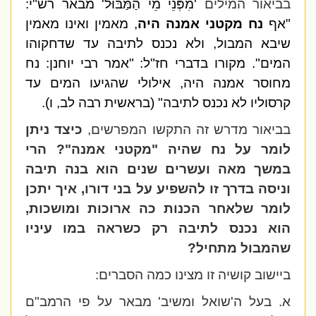
בביאור המילים
'מִפְּנֵי מֵי הַמַּבּוּל' מבאר רש"י:
"אף
נח מקטני אמנה היה
, מאמין ואינו מאמין
שיבא המבול, ולא נכנס לתיבה עד שדחקוהו
המים". מקורו בדברי חז"ל: "אמר רבי יוחנן: נח
מחוסר אמנה היה, אילולי שהגיעו המים עד
קרסוליו לא נכנס לתיבה" (בראשית רבה לב, ו).
בביאור מדרש זה התקשו המפרשים,
כיצד ניתן
לומר על נח שהיה "מקטני אמנה"? הרי
במשך מאה ועשרים שנים הוא בנה תיבה
וניסה בדרך זו להשפיע על בני דורו, איך יתכן
לומר שלאחר הכנות כה ארוכות ומושכות,
הוא נכנס לתיבה רק כשראה במו עיניו
שהמבול מתחיל?
ביישוב קושיה זו מצינו כמה הסברים:
א. בעל ה'שואל ומשיב' מבאר על פי הרמב"ם