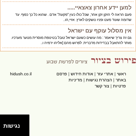
למען יידע אחרון צאצאיי.....
פעם הראה לי הזקן זקן אחר, שכל כולו כעין "פקעת" אדם . שהוא כל כך כפוף. עד
שדומה שעוד מעט ופניו נושקים לארץ. אזיי,הו..
אין מסלול עוקף עם ישראל
גם זה צריך שיאמר : מה עושים כשעם ישראל טובל בטינופת מוסרית מנוער מערכיו.
מותר להתאבל בבדידות מדברית. לפרוש מהם [אליהו ירמיה ו..
ראשי
|
אתרי עזר
|
אודות חידוש
|
פרסם
hidush.co.il
באתר
|
הצהרת נגישות
|
מדיניות
פרטיות
|
צור קשר
נגישות