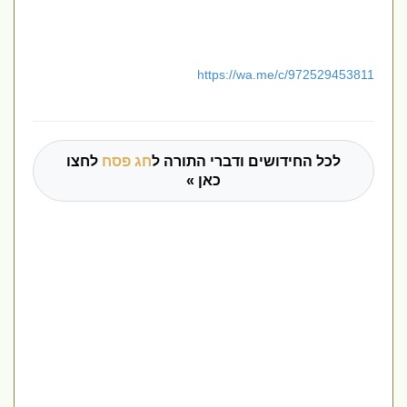
https://wa.me/c/972529453811
לכל החידושים ודברי התורה ל
חג פסח
לחצו
כאן »