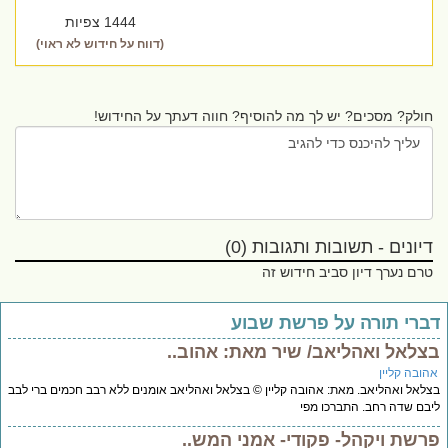
1444 צפיות
(דווח על חידוש לא ראוי)
חולק? מסכים? יש לך מה להוסיף? חווה דעתך על החידוש!
דיונים - תשובות ותגובות (0)
טרם נערך דיון סביב חידוש זה
ברי תורה על פרשת שבוע
צלאל ואהליאב/ שיר מאת: אהוב..
הובה קליין
לאל ואהליאב. מאת: אהובה קליין © בצלאל ואהליאב אומנים ללא רבב חכמים ברי לבב
בם שדה רחב. התברכו מפי
רשת ויקהל- פקודי- אמני המש..