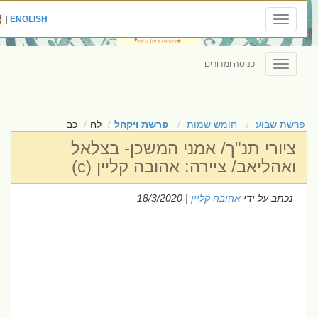
|
ENGLISH
Toggle
navigation
כניסה ומדורים
Toggle
navigation
פרשת שבוע
חומש שמות
פרשת ויקהל
לח
כב
ציורי תנ"ך/ אמני המשכן- בצלאל
ואהליאב/ ציירה: אהובה קליין (c)
נכתב על ידי
אהובה קליין
| 18/3/2020