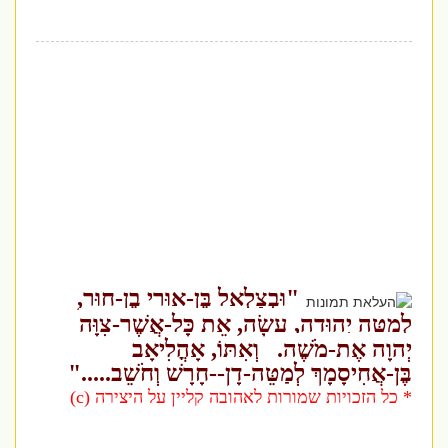
"וּבְצַלְאֵל בֶּן-אוּרִי בֶן-חוּר,
לְמַטֵּה יְהוּדָה, עָשָׂה, אֵת כָּל-אֲשֶׁר-צִוָּה
יְהוָה אֶת-מֹשֶׁה.
וְאִתּוֹ, אָהֳלִיאָב
בֶּן-אֲחִיסָמָךְ לְמַטֵּה-דָן--חָרָשׁ וְחֹשֵׁב....."
* כל הזכויות שמורות לאהובה קליין על היצירה (c)