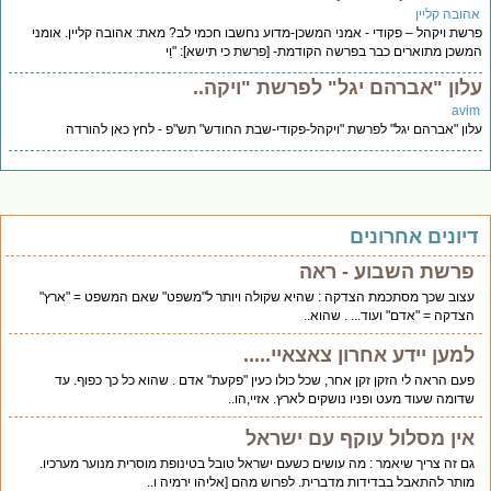
הובה קליין
שת ויקהל – פקודי - אמני המשכן-מדוע נחשבו חכמי לב? מאת: אהובה קליין. אומני
שכן מתוארים כבר בפרשה הקודמת- [פרשת כי תישא]: "וַי
לון "אברהם יגל" לפרשת "ויקה..
avi
ון "אברהם יגל" לפרשת "ויקהל-פקודי-שבת החודש" תש"פ - לחץ כאן להורדה
יונים אחרונים
פרשת השבוע - ראה
עצוב שכך מסתכמת הצדקה : שהיא שקולה ויותר ל"משפט" שאם המשפט = "ארץ"
הצדקה = "אדם" ועוד... . שהוא..
למען יידע אחרון צאצאיי.....
פעם הראה לי הזקן זקן אחר, שכל כולו כעין "פקעת" אדם . שהוא כל כך כפוף. עד
שדומה שעוד מעט ופניו נושקים לארץ. אזיי,הו..
אין מסלול עוקף עם ישראל
גם זה צריך שיאמר : מה עושים כשעם ישראל טובל בטינופת מוסרית מנוער מערכיו.
מותר להתאבל בבדידות מדברית. לפרוש מהם [אליהו ירמיה ו..