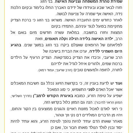
שמירת טהרת המשפחה וצניעות האישה
. בני הזוג
חזרו לבאר שבע ובעידודו של ידידם האברך החלו בלימוד ובקיום הלכות
נידה, האישה אף שמרה על צניעות לבושה.
לאחר כחודש ימים התעברה האישה. משראו בני הזוג כי ברכת הצדיק
מתקיימת בפועל לנגד עיניהם, התמידו בקיום
המצוות וחזרו בתשובה. במלאת עשרה חודשים מיום בואם אל
הרב,
ילדה האישה בלידה רגילה וקלה תאומים
, וזאת
לפליאתם של הרופאים שאצלם ביקרו בני הזוג במשך שנים.
בהגיע
היום השמיני ללידה
, ערכו את הברית בישיבה של
הרב שרעבי, וכיבדו את הצדיק בסנדקאות. הצדיק הרעיף על הילדים
ברכות שמים, ולהורים איחל לגדל את ילדיהם
לתורה, לחופה ולמעשים טובים
.
(הרב שרעבי, עמוד רמא)
ועוד
יש לדעת בעניין זה, כי בקדושת הזיווג נכלל גם חשיבות המאכלים
אשר יאכל האדם
לפני
התשמיש, כי סוג המאכל
ישפיע על טיפת הזרע, כמובא
באיגרת הקודש לרמב"ן
הדרך השלישי,
(
: הנה גם המזון כלול בקדוש הזה,
המזון הראוי לחיבור)
כי ראוי לאדם לאכול מזונות ראויים והגונים ממוצעים בין הקור והחום,
ויהיו מן הדברים המולידים דם נקי וזך וטהור,
מאחר שאותו הדם עתיד להיות נהפך לטיפת הזרע, והוא עתיד להיות
יסוד ובנין לוולד הנולד מאותו חבור וכו', ואם כן