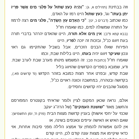
וזה בבחינת
:
"וְהָיָה כְּעֵץ שָׁתוּל עַל פַּלְגֵי מָיִם אֲשֶׁר פִּרְיוֹ
(תהילים א, ג)
יִתֵּן בְּעִתּוֹ"
וגו',
כעץ שתול
היינו רמז על האדם,
כמו שכתוב
:
"כִּי הָאָדָם עֵץ הַשָּׂדֶה", פלגי מים
רצה לרמוז
(דברים כ, יט)
על התורה שמשולה למים, כמו שאמרו חז"ל
:
אין מים אלא תורה
, היינו שהאדם יהרהר בדברי תורה
(בבא קמא פ"ב)
בעת זיווגו כנ"ל, ובזכות זה יזכה ל
פריו
, היינו
הפירות שאלו הבנים הזכרים, אבל בשביל שהתקיימו גם ראוי
ונכון
שעיקר
זיווגו יהיה
בעתו
, היינו בלילות שבת, וכמו
שאמרו חז"ל
: זה המשמש מיטתו מערב שבת לערב שבת.
(כתובות סב)
ודע, שמובא בספרים הקדושים שהזיווג בליל
שבת קודש, ובפרט אחר חצות כמובא בזוהר הקדוש
,
(פ' קדושים פא.)
בקדושה ובטהרה, במחשבה וכוונה ראויים כנ"ל,
מסוגל שהבנים יהיו קדושים וחסידים.
אולם, נראה שכאן המקום לציין ולומר שראיתי בקונטרס המפורסם
והחשוב מאוד
"שושנת העמקים"
(של הרה"ג יעקב
שכנזי על יחסי אישות)
בעניין קדושת מצוות הבית
:
(פרק ה', זמן התשמיש)
שאם האיש או האישה עייפים ונאנסים בשינה, או
אין להם אפשרות להמתין עד אמצע הלילה מפני סיבות אחרות, אזי
כדאי שיקיימו את מצוות עונה קודם לכן, היינו קודם