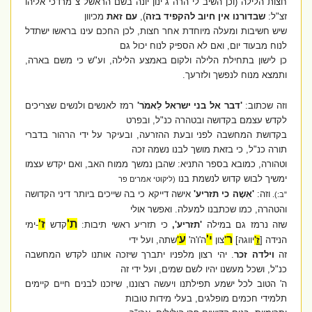
חצות הלילה
(וכן השיב לי הרה"ג ינון יונה בשם הראשל"צ מרדכי אליהו
זצ"ל:
שבדורנו אין חיוב להקפיד בזה
)
,
עם זאת
מכיוון
שיש חשיבות ומעלה מיוחדת אחר חצות, לכן החכם עינו בראשו ישתדל
לנוח מבעוד יום, ואם לא הספיק לנוח יכול גם
כן לישון בתחילת הלילה ולקום באמצע הלילה, וע"ש כי משם בארה,
ותמצא מנוח לנפשך ולזרעך.
וזה שכתוב:
'דבר אל בני ישראל לֵאמֹר'
רמז לאנשים ולנשים שצריכים
לקדש עצמם בקדושה ובטהרה כנ"ל, ובפרט
בקדושת המחשבה לפני ובעת ההזרעה, ובעיקר על ידי הרהור בדברי
תורה כנ"ל, כי בזאת מושך לבנו נשמה זכה
וטהורה, כמובא
בספר התניא: שהבן נמשך ממוח האב,
ואם יקדש עצמו
ימשיך לבוש קדוש לנשמת בנו
(ליקוטי אמרים פר
וזה:
'אִשָה כי תזריע'
אישה דייקא כי בה שייכים ביותר דיני הקדושה
"ב:).
והטהרה, כמו שכתבנו למעלה. ואפשר אולי
ת'
ז'
שזה נרמז גם במילה
'תזריע',
כי תזריע ראשי תיבות:
קדש
-ימי
ר
י'
ע
הנידה [
ז
'
יווגהּ]
'
צון
ה'ו'ה'
'
שתה, ועל ידי
זה
וילדה זכר
. יהי רצון מלפניו יתברך שיזכה אותנו לקדש המחשבה
כנ"ל, ושכל מעשנו יהיו לשם שמים, ועל ידי זה
ה' הטוב לכל ישמע תפילתנו ויעשה רצוננו, שיזכנו לבנים חיים קיימים
תלמידי חכמים מופלגים, בעלי מידות טובות