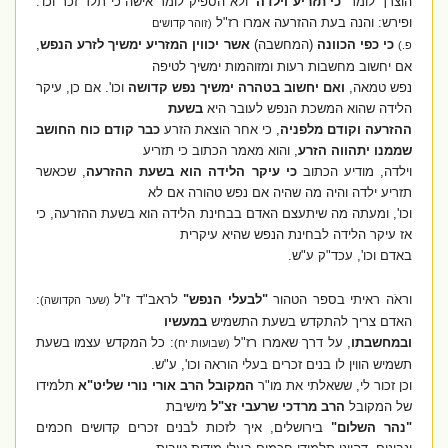
הוצרך לומר
'כי תזריע וילדה'
ולא הספיק לומר אישה כי תלד זכר וכו'.
ופירש: והנה בעת ההזרעה אמרו רז"ל
(זוהר קדושים
כי כפי הכוונה
(המחשבה)
אשר יכווין המזריע ימשיך לזרע הנפש
,
פ.)
אם יחשוב מחשבות רעות ומזוהמות ימשיך לטיפה
נפש טמאה,
ואם יחשוב בטהרה ימשיך נפש קדושה
וכו'. אם כן, עיקר
הלידה שהוא המשכת הנפש לעובר היא
בשעת
ההזרעה וקודם מלפניה
, כי אחר הוצאת הזרע
כבר קודם כוח החושב
שממנו יתהווה הזרע
, והוא מאמר הכתוב כי תזריע
וילדה, מודיע הכתוב
כי עיקר הלידה הוא בשעת ההזרעה
, שכאשר
תזריע ילדה והיה מה שהיה אם נפש טהורה אם לא
וכו', ומעתה מה שיתעצם האדם בבחינת הלידה הוא בשעת ההזרעה, כי
אז עיקר הלידה לבחינת הנפש שהיא עיקרית
באדם וכו', עכד"ק ע"ש.
וראֹה ראיתי בספר הטהור
"לבעלי הנפש"
לראב"ד ז"ל
:
(שער הקדושה)
האדם צריך להתקדש בשעת התשמיש
במעשיו
ובמחשבתו
, על דרך שאמרו רז"ל
: כל המקדש עצמו בשעת
(שבועות יח)
תשמיש הווין לו בנים זכרים בעלי הוראה וכו', ע"ש.
וכן זכור לי, ששאלתי את מו"ר
המקובל הרב
אורי נורי שליט"א
תלמידו
של המקובל
הרב מרדכי שרעבי זצ"ל
מישיבת
"נהר השלום"
בירושלים, איך לזכות לבנים זכרים קדושים חכמים