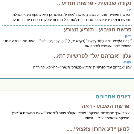
קודה שבועית - פרשות תזריע ..
דד
רשה השנייה שנקרא בשבת, פרשת "מצורע", כשמה כן היא עוסקת בעניין מחלת
רעת ובמצורע עצמו. פרשנים רבים לאורך כל הדורות עוסקים רבות בעניין המחלה
רשת השבוע - תזריע מצורע
לון
ּבַיּוֹם הַשְּׁמִינִי יִמּוֹל בְּשַׂר עָרְלָתוֹ" (ויקרא יב, ג) "וַיְהִי עֶרֶב וַיְהִי בֹקֶר" – האור תמיד מגיע אחרי
ושך! לפני שעושים לתינוק את
לון "אברהם יגל" לפרשיות "תז..
avi
ון "אברהם יגל" לפרשיות "תזריע-מצורע" תשע"ז - לחץ כאן להורדה
יונים אחרונים
פרשת השבוע - ראה
עצוב שכך מסתכמת הצדקה : שהיא שקולה ויותר ל"משפט" שאם המשפט = "ארץ"
הצדקה = "אדם" ועוד... . שהוא..
למען יידע אחרון צאצאיי.....