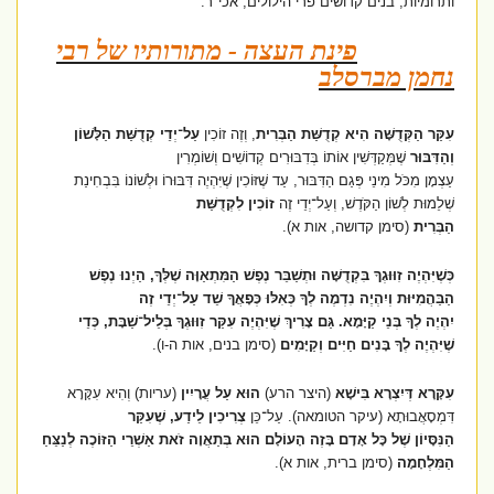
ותרומיות, בנים קדושים פרי הילולים, אכי"ר.
פינת העצה - מתורותיו של רבי
נחמן מברסלב
עִקַּר הַקְּדֻשָּׁה הִיא קְדֻשַּׁת הַבְּרִית
, וְזֶה זוֹכִין
עַל־יְדֵי קְדֻשַּׁת הַלָּשׁוֹן
וְהַדִּבּוּר
שֶׁמְּקַדְּשִׁין אוֹתוֹ בְּדִבּוּרִים קְדוֹשִׁים וְשׁוֹמְרִין
עַצְמָן מִכֹּל מִינֵי פְּגַם הַדִּבּוּר, עַד שֶׁזּוֹכִין שֶׁיִּהְיֶה דִּבּוּרוֹ וּלְשׁוֹנוֹ בִּבְחִינַת
שְׁלֵמוּת לְשׁוֹן הַקֹּדֶשׁ, וְעַל־יְדֵי זֶה
זוֹכִין לִקְדֻשַּׁת
הַבְּרִית
(סימן קדושה, אות א).
כְּשֶׁיִּהְיֶה זִוּוּגְךָ בִּקְדֻשָּׁה וּתְשַׁבֵּר נֶפֶשׁ הַמִּתְאַוָּה שֶׁלְּךָ, הַיְנוּ נֶפֶשׁ
הַבַּהֲמִיּוּת וְיִהְיֶה נִדְמֶה לְךָ כְּאִלּוּ כְּפָאֲךָ שֵׁד עַל־יְדֵי זֶה
יִהְיֶה לְךָ בְּנֵי קַיָּמָא. גַּם צָרִיךְ שֶׁיִּהְיֶה עִקַּר זִוּוּגְךָ בְּלֵיל־שַׁבָּת, כְּדֵי
שֶׁיִּהְיֶה לְךָ בָּנִים חַיִּים וְקַיָּמִים
(סימן בנים, אות ה-ו)
.
עִקָּרָא דְּיִצְרָא בִּישָׁא
(היצר הרע)
הוּא עַל עֲרָיִין
(עריות)
וְהִיא עִקָּרָא
דִּמְסָאֲבוּתָא
(עיקר הטומאה).
עַל־כֵּן
צְרִיכִין לֵידַע, שֶׁעִקַּר
הַנִּסָּיוֹן שֶׁל כָּל אָדָם בָּזֶה הָעוֹלָם הוּא בְּתַאֲוָה זֹאת
אַשְׁרֵי הַזּוֹכֶה לְנַצֵּחַ
הַמִּלְחָמָה
(סימן ברית, אות א).