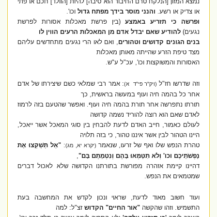
נמצא המזון
[הנלקח טרם החיבור הוא סיבה]
להיות
[הוולד]
חכם או פתי
או צדיק או רשע.
והנני מוסר בידך מפתח גדול
וכו'.
ופרשה כי תזריע באמצע
(בין פרשת מאכלות אסורות לפרשת
נגעים)
להודיע שאם יבדל אדם מן המאכלות הרעים הווין לו
בנים הגונים קדושים וטהורים
, ואם לאו הרי נגעים מתחדשים עליהם
מצד טיפת הזרע שהייתה מאותן מאכלות
האסורות והמשוקצות וכו', עכ"ל ע"ש.
וזה שדרשו חז"ל
: אמר רבי שמלאי כשם שיצירתו של אדם
(ויק"ר פי"ד א)
אחר כל בהמה חיה ועוף במעשה בראשית, כך
תורתו נתפרשה אחר תורת בהמה חיה ועוף. ואפשר שהטעם בזה לרמוז
לאדם שאם הוא רוצה להוריד נשמה קדושה
לעולם כאמור, חייב האדם לדעת להבחין בין סוגי המאכל אשר ייאכל,
היינו הטהור לבין אשר איננו טהור, כי בזה תלויה
טהרת הנפש שלו ואף של זרעו, שנאמר
:
"אַל תְּשַׁקְּצוּ אֶת
(יקרא יא, מג)
נַפְשֹׁתֵיכֶם וכו' וְלֹא תִטַּמְּאוּ בָּהֶם וְנִטְמֵתֶם בָּם"
,
דהיינו קיימת אזהרה מפורשת בתורתנו הקדושה שלא לאכול דברים
שמטמאים את הנפש.
ועוד חשוב מאוד לדעת, שראוי ונכון לקדש את המחשבה בעת
התשמיש. וזהו שהקשה
"אור החיים"
הקדוש
זצ"ל: למה