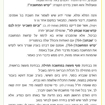
ונבונים, דהיינו תלמידי חכמים בעלי מידות טובות
ונאצלות? והוא השיב בדרכו הקצרה:
"קדש המחשבה"!
.
והנה הפלא ופלא, שהרי ידוע שיש לשמור את השבת בג' אופנים:
מחשבה, דיבור ומעשה, כמבואר במקום אחר
(ע' פ'
,
אשר שם דייקנו בפסוק
:
"וּבַיּוֹם הַשְּׁבִיעִי יִהְיֶה לָכֶם
ויקהל)
(שמות לה, ב)
קֹדֶשׁ שַׁבַּת שַׁבָּתוֹן לה'"
, שהמילה 'שבתון' יתרה
כביכול, אלא שהסברנו שהיא בא לרמוז על קדושת המחשבה
כי
'שבתון'
(=764)
עם האותיות והכולל עולה בגימטרייה
'קדש המחשבה'
(=764),
אומנם שם דברנו בעניין שצריך וראוי לקדש
את המחשבה בשבת מדברי חולין, אבל באמת
שהמהות היא אותה מהות, היינו ממש כדברי הרב כאמור.
וזה בבחינת:
סוף מעשה במחשבה תחילה
, בבחינת מעשה בראשית,
היינו מתחילה כל תכלית הבריאה הייתה בשביל
האדם שנברא בסוף, היינו ביום השישי, בערב שבת דווקא בעבור
שיעסוק במצווה, שזאת התכלית שלשמה הוא נברא,
כמו שאמרו חז"ל
: כדי שיכנס למצווה מיד. ואם יהיה קשה
(סנהדרין לח)
לך, איך בכל זאת פרי מחשבתו של השם יתברך,
היינו האדם הראשון חטא בעץ הדעת עוד באותו היום כנודע. אלא
שחייב לומר שיש לאדם בחירה האם לבחור בטוב