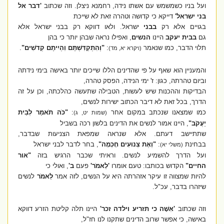
ועל בניו כשמשמש עם אשתו נידה, רחמנא ניצלן. וזה שכתוב
'דבר אל
בני ישראל'
דייקא כי קדושה וטהרה זאת לא שייכת
בגויים אלא רק
בבני
ישראל. ולאו דווקא רק בבני ישראל אלא
גם
בבית
יעקב
היינו
הנשים
,
ואפילו נראה שבהן יותר כי בהן
תלוי הדבר, כמו שנאמר
:
"וְהִתְקַדִּשְׁתֶּם וִהְיִיתֶם קְדֹשִׁים"
.
(ויקרא יא, מד)
והמעניין הוא שאף על פי שהדינים הללו שייכים יותר באישה בימי נידתהּ
וביום טהרתהּ, כגון: ז' ימי הנידה, הפסק טהרה,
הבדיקות וההכנות שיש לעשות, הטבילה שתעשה כהלכתה, וכן על זה
הדרך, בכל זאת לא דיבר הכתוב ישירות לנשים,
כמו שמצאנו שנכתב במקום אחר
:
"כֹּה תֹאמַר לְבֵית
(שמות יט, ג)
יַעֲקֹב"
, היינו אמור לנשים את הדינים בלשון רכה בשביל
שתתיישב דעתם. אלא שנראה שמפאת הצניעות שבדבר,
בבחינת
:
"וְאֶת צְנוּעִים חָכְמָה"
,
בחר לדבר לבני ישראל
(משלי יא)
ועל הדרך להשמיע לנשים. וראיתי שכבר הרגיש בזה
"אור
החיים"
הקדוש בכותבו: טעם אומרו
'לֵאמֹר'
פעם
ב'
, ואולי כי
להיות שמצווה זו עיקר אזהרתה היא על הנשים, לזה אמר
לֵאמֹר
לנשים
שיזהרו בדבר, עכ"ל.
וזה שכתוב
'אִשָּׁה כי תזריע וילדה זכר'
היינו תלה קליטת הזרע דווקא
באישה, כי אפשר שרוב הדינים שתקנו לנו חז"ל,