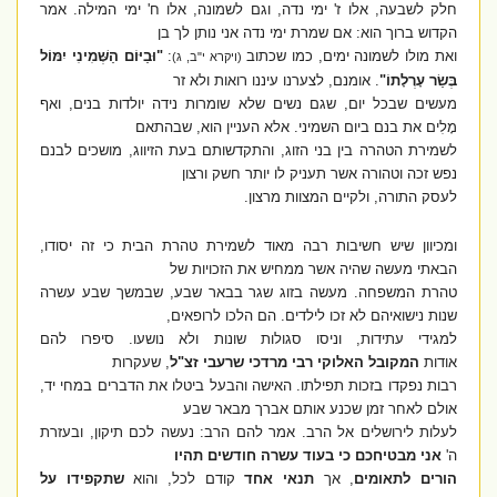
חלק לשבעה, אלו ז' ימי נדה, וגם לשמונה, אלו ח' ימי המילה. אמר
הקדוש ברוך הוא: אם שמרת ימי נדה אני נותן לך בן
ואת מולו לשמונה ימים, כמו שכתוב
:
"וּבַיּוֹם הַשְּׁמִינִי יִמּוֹל
(ויקרא י"ב, ג)
בְּשַׂר עָרְלָתוֹ"
. אומנם, לצערנו עיננו רואות ולא זר
מעשים שבכל יום, שגם נשים שלא שומרות נידה יולדות בנים, ואף
מָלִים את בנם ביום השמיני. אלא העניין הוא, שבהתאם
לשמירת הטהרה בין בני הזוג, והתקדשותם בעת הזיווג, מושכים לבנם
נפש זכה וטהורה אשר תעניק לו יותר חשק ורצון
לעסק התורה, ולקיים המצוות מרצון.
ומכיוון שיש חשיבות רבה מאוד לשמירת טהרת הבית כי זה יסודו,
הבאתי מעשה שהיה אשר ממחיש את הזכויות של
טהרת המשפחה. מעשה בזוג שגר בבאר שבע, שבמשך שבע עשרה
שנות נישואיהם לא זכו לילדים. הם הלכו לרופאים,
למגידי עתידות, וניסו סגולות שונות ולא נושעו. סיפרו להם
אודות
המקובל האלוקי רבי מרדכי שרעבי זצ"ל
, שעקרות
רבות נפקדו בזכות תפילתו. האישה והבעל ביטלו את הדברים במחי יד,
אולם לאחר זמן שכנע אותם אברך מבאר שבע
לעלות לירושלים אל הרב. אמר להם הרב: נעשה לכם תיקון, ובעזרת
ה'
אני מבטיחכם כי בעוד עשרה חודשים תהיו
הורים לתאומים
, אך
תנאי אחד
קודם לכל, והוא
שתקפידו על