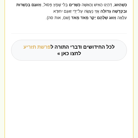
כְּשֶׁהַזּוּג
, דְּהַיְנוּ הָאִישׁ וְהָאִשָּׁה
כְּשֵׁרִים
בְּלִי שֶׁמֶץ פְּסוּל,
וְזִוּוּגָם בְּכַשְׁרוּת
וּבִקְדֻשָּׁה גְּדוֹלָה
אֲזַי נַעֲשֶׂה עַל־יְדֵי זִוּוּגָם יִחוּדָא
עִלָּאָה
וְזִוּוּג שֶׁלָּהֶם יָקָר מְאֹד מְאֹד
(שם, אות סה)
.
לכל החידושים ודברי התורה ל
פרשת תזריע
לחצו כאן »