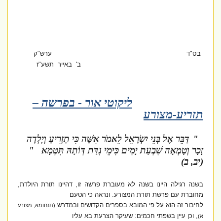
בס"ד
ערש"ק
ב' באייר תשע"ז
ליקוטי אור - בפרשה –
תזריע-מצורע
"
דַּבֵּר אֶל בְּנֵי יִשְׂרָאֵל לֵאמֹר אִשָּׁה כִּי תַזְרִיעַ וְיָלְדָה
זָכָר וְטָמְאָה שִׁבְעַת יָמִים כִּימֵי נִדַּת דְּו‍ֹתָהּ תִּטְמָא "
(יב, ב)
בשנה רגילה היינו בשנה לא מעוברת פרשה זו, דהיינו תורת היולדת,
מחוברת עם פרשת תורת המצורע. ונראה כי הטעם
לחיבור זה הוא על פי המובא בספרים הקדושים ובמדרש
(תנחומא, מצורע
, וכן עיין בשפתי חכמים: שעיקר הצרעת בא עליו
א)