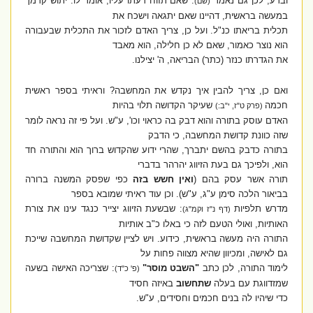
וברע, לכן גם נאמר
: שאם תזוח דעתו עליו, אומר לו: יתוש קדמך
(שם)
במעשה בראשית, דהיינו שאם יתגאה וישכח את
תכלית בריאתו כנ"ל. ועל כן, צריך האדם לזכור את התכלית שבעבורה
הוא נוצר כאמור, שאם לא כן חלילה, הוא מאבד
את הגדרתו כנזר (כתר) הבריאה, ה' יצילנו.
ואם כן, צריך להבין איך נקדש את המחשבה? וראיתי בספר ראשית
חכמה
שעיקר הקדושה תלוי בהיות
(פרק ט"ז, י"ב:)
האדם עוסק בתורה והוא דבק בה כראוי וכו', ע"ש. ועל פי זה נראה לומר
שזה כוונת קדושת המחשבה, כי הדבק
בתורה כדבק בהשם יתברך, שהרי ידוע שהקדוש ברוך הוא והתורה חד
הוא, ולפיכך גם בעת הזיווג יהרהר בדברי
תורה אשר עסק בהם
(
ואין חשש בזה
כפי שפסק המשנה ברורה
בביאור הלכה סימן ע"ג, ע"ש).
וכן עוד ראיתי שמובא בספר
מדרש תלפיות
: שבשעת הזיווג יצייר כנגד עינו את צורת
(דף נ"ז וקמ"ג)
האותיות, ואולי הטעם לזה כי באלו כ"ב אותיות
התורה היה מעשה בראשית, כידוע. ויש לציין שקדושת המחשבה שייכת
גם לאישה, ומכיוון שהיא מצווה פחות על
לימוד התורה, לכן כתב
"השבט מוסר"
: שצריכה האישה בשעה
(פ' כ"ד)
שמזדווגת עם בעלה
שתחשוב
באיזה חסיד
כדי שיהיו לה בנים חכמים וחסידים, ע"ש.