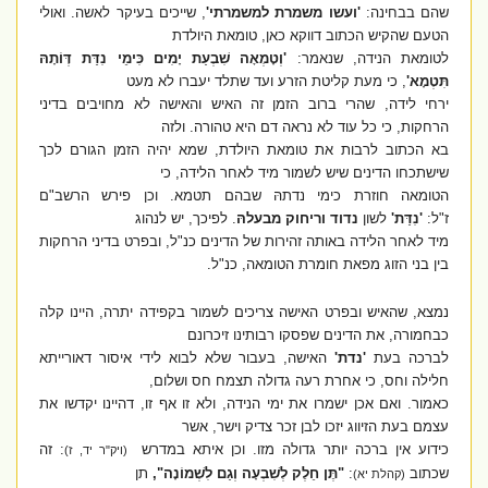
שהם בבחינה:
'ועשו משמרת למשמרתי'
, שייכים בעיקר לאשה. ואולי
הטעם שהקיש הכתוב דווקא כאן, טומאת היולדת
לטומאת הנידה, שנאמר:
'וְטָמְאָה שִׁבְעַת יָמִים כִּימֵי נִדַּת דְּו‍ֹתָהּ
תִּטְמָא'
, כי מעת קליטת הזרע ועד שתלד יעברו לא מעט
ירחי לידה, שהרי ברוב הזמן זה האיש והאישה לא מחויבים בדיני
הרחקות, כי כל עוד לא נראה דם היא טהורה. ולזה
בא הכתוב לרבות את טומאת היולדת, שמא יהיה הזמן הגורם לכך
שישתכחו הדינים שיש לשמור מיד לאחר הלידה, כי
הטומאה חוזרת כימי נדתהּ שבהם תטמא. וכן פירש הרשב"ם
ז"ל:
'נִדַּת'
לשון
נדוד וריחוק מבעלהּ
. לפיכך, יש לנהוג
מיד לאחר הלידה באותה זהירות של הדינים כנ"ל, ובפרט בדיני הרחקות
בין בני הזוג מפאת חומרת הטומאה, כנ"ל.
נמצא, שהאיש ובפרט האישה צריכים לשמור בקפידה יתרה, היינו קלה
כבחמורה, את הדינים שפסקו רבותינו זיכרונם
לברכה בעת
'נדת'
האישה, בעבור שלא לבוא לידי איסור דאורייתא
חלילה וחס, כי אחרת רעה גדולה תצמח חס ושלום,
כאמור. ואם אכן ישמרו את ימי הנידה, ולא זו אף זו, דהיינו יקדשו את
עצמם בעת הזיווג יזכו לבן זכר צדיק וישר, אשר
כידוע אין ברכה יותר גדולה מזו. וכן איתא במדרש
: זה
(ויק"ר יד, ז)
שכתוב
:
"תֶּן חֵלֶק לְשִׁבְעָה וְגַם לִשְׁמוֹנָה",
תן
(קהלת יא)