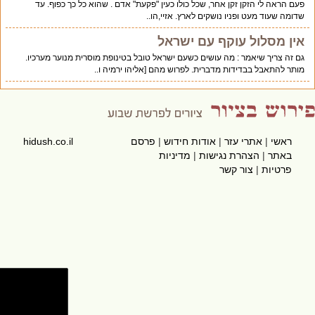
פעם הראה לי הזקן זקן אחר, שכל כולו כעין "פקעת" אדם . שהוא כל כך כפוף. עד
שדומה שעוד מעט ופניו נושקים לארץ. אזיי,הו..
אין מסלול עוקף עם ישראל
גם זה צריך שיאמר : מה עושים כשעם ישראל טובל בטינופת מוסרית מנוער מערכיו.
מותר להתאבל בבדידות מדברית. לפרוש מהם [אליהו ירמיה ו..
ראשי
|
אתרי עזר
|
אודות חידוש
|
פרסם
hidush.co.il
באתר
|
הצהרת נגישות
|
מדיניות
פרטיות
|
צור קשר