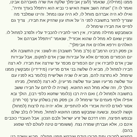
ממנו (מחילה), שנאמר (לענין אבימלך שלקח את שרה מאברהם אבינו,
ואמר לו ה') "ועתה השב אשת האיש כי נביא הוא ויתפלל בעדך וחיה",
ואילו לא היה אברהם מוחל לו, לא היה עונו נמחל. והיינו שמלבד מה
שצריך לחזור בתשובה לפני ה' על אותו עון שהזיק את חבירו, צריך גם
לפייס את חבירו שימחל לו.
וכשמבקש מחילה מחבירו, אין ראוי לחבירו להכביד עליו ולסרב למחול לו.
ומניין שאם לא מחל לו שהוא אכזרי?, שנאמר "ויתפלל אברהם אל
האלהים וירפא אלהים את אבימלך".
וכן פסק רבינו הרמב"ם (פ"ב מהל' תשובה) וזו לשונו: אין התשובה ולא
יום הכפורים מכפרים אלא על עבירות שבין אדם למקום, אבל עבירות
שבין אדם לחבירו אין יום הכפורים מכפר עד שירצה את חבירו. לא רצה
חבירו למחול לו, מביא לו שלשה בני אדם מריעיו (מידידיו) ומבקשין ממנו
שימחל. לא נתרצה להם, מביא לו שניה ושלישית (כלומר בא לפניו עם
עוד שלשה מריעיו ושוב עוד שלשה מריעיו), לא רצה (למחול), מניחו
והולך לו, וזה שלא מחל הוא החוטא. (שהיה לו לרחם על חבירו ששב
בתשובה ולמחול לו.) ואם היה רבו (כלומר שחטא כלפי רבו), הולך ובא
אפילו אלף פעמים עד שימחל לו. וכן פסק מרן בשלחן ערוך (סי' תרו).
אסור לאדם להיות אכזרי ולא להתפייס, אלא יהיה נח לרצות (למחול)
וקשה לכעוס, ובשעה שמבקש ממנו החוטא למחול, מוחל לו בלב שלם
ובנפש חפיצה, וזהו דרכם של זרע ישראל ולבם הנכון. אבל העובדי כוכבים
אינם כו, אלא ועברתן שמרה נצח. (ששומרים טינה לעולם למי שפגע
בהם).
החוטא לחבירו ומת חבירו קודם שיבקש ממנו מחילה, מביא עשרה בני