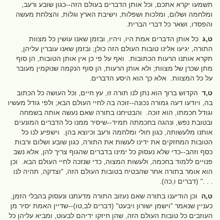
תשמעו יקרא אתכם, וכל אותן הדברים בעולם הזה--כגון שובע ורעב,
ומלחמה ושלום, ומלכות ושפלות, וישיבת הארץ וגלות, והצלחת מעשה
והפסדו, ושאר כל דברי הברית.
ט,ג
כל אותן הדברים אמת היו, ויהיו, ובזמן שאנו עושין כל מצוות
התורה, יגיעו אלינו טובות העולם הזה כולן; ובזמן שאנו עוברין עליהן,
תקרא אותנו הרעות הכתובות. ואף על פי כן אין אותן הטובות, הן סוף
מתן שכרן של מצוות; ולא אותן הרעות, הן סוף הנקמה שנוקמין מעובר
על כל המצוות. אלא כך הוא היסע הדברים.
ט,ד
הקדוש ברוך הוא נתן לנו תורה זו, עץ חיים, וכל העושה כל הכתוב
בה, ויודעו דעה גמורה נכונה--זוכה בה לחיי העולם הבא; ולפי גודל מעשיו
וגודל חכמתו, הוא זוכה. והבטיחנו בתורה שאם נעשה אותה בשמחה
ובטובת נפש, ונהגה בחכמתה תמיד--שיסיר ממנו כל הדברים המונעים
אותנו מלעשותה, כגון חולי ומלחמה ורעב וכיוצא בהן. וישפיע לנו כל
הטובות המחזקים את ידינו לעשות את התורה, כגון שובע ושלום ורבות
כסף וזהב--כדי שלא נעסוק כל ימינו בדברים שהגוף צריך להן, אלא נשב
פנויים ללמוד בחכמה, ולעשות המצוה, כדי שנזכה לחיי העולם הבא. וכן
הוא אומר בתורה אחר שהבטיח בטובות העולם הזה, "וצדקה, תהיה לנו
. . ." (דברים ו,כה).
ט,ה
וכן הודיענו בתורה שאם נעזוב התורה מדעתנו ונעסוק בהבלי הזמן,
כעניין שנאמר "וישמן ישורון ויבעט" (דברים לב,טו)--שדיין האמת יסיר מן
העוזבים כל טובות העולם הזה, שהן חיזקו ידיהם לבעוט, ומביא עליהן כל