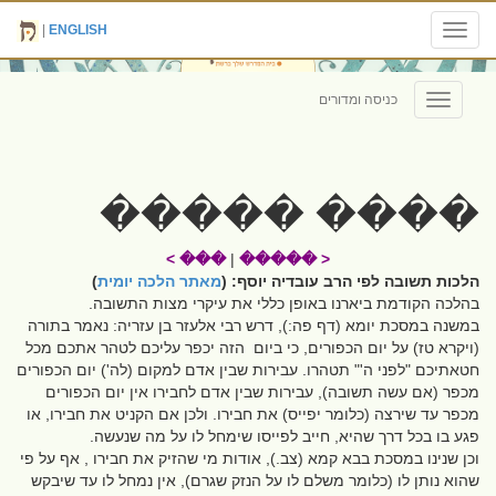
|
ENGLISH
Toggle
navigation
כניסה ומדורים
Toggle
navigation
���� �����
��� >
|
< �����
הלכות תשובה לפי הרב עובדיה יוסף: (
מאתר הלכה יומית
)
בהלכה הקודמת ביארנו באופן כללי את עיקרי מצות התשובה.
במשנה במסכת יומא (דף פה:), דרש רבי אלעזר בן עזריה: נאמר בתורה
(ויקרא טז) על יום הכפורים, כי ביום הזה יכפר עליכם לטהר אתכם מכל
חטאתיכם "לפני ה'" תטהרו. עבירות שבין אדם למקום (לה') יום הכפורים
מכפר (אם עשה תשובה), עבירות שבין אדם לחבירו אין יום הכפורים
מכפר עד שירצה (כלומר יפייס) את חבירו. ולכן אם הקניט את חבירו, או
פגע בו בכל דרך שהיא, חייב לפייסו שימחל לו על מה שנעשה.
וכן שנינו במסכת בבא קמא (צב.), אודות מי שהזיק את חבירו , אף על פי
שהוא נותן לו (כלומר משלם לו על הנזק שגרם), אין נמחל לו עד שיבקש