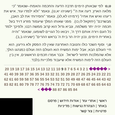
ט,ט
לפי שבאותן הימים תרבה הדעה והחכמה והאמת--שנאמר "כי
מלאה הארץ, דעה את ה'" (ישעיהו יא,ט), ונאמר "ולא ילמדו עוד, איש את
ריעהו ואיש את אחיו" (ירמיהו לא,לג), ונאמר "והסירותי את לב האבן,
מבשרכם" (יחזקאל לו,כו). מפני שאותו המלך שיעמוד מזרע דויד בעל
חכמה יהיה יתר משלמה, ונביא גדול הוא קרוב ממשה רבנו; ולפיכך ילמד
כל העם ויורה אותם דרך ה', ויבואו כל הגויים לשומעו, שנאמר "והיה
באחרית הימים, נכון יהיה הר בית ה' בראש ההרים" (ישעיהו ב,ב).
ט,י
וסוף השכר כולו והטובה האחרונה שאין לה הפסק ולא גירעון, הוא
חיי העולם הבא; אבל ימות המשיח הוא העולם הזה ועולם כמנהגו הולך,
אלא שהמלכות תחזור לישראל. וכבר אמרו חכמים הראשונים, אין בין
העולם הזה לימות המשיח אלא שיעבוד מלכייות בלבד.
20
19
18
17
16
15
14
13
12
11
10
9
8
7
6
5
4
3
2
1
< �����
41
40
39
38
37
36
35
34
33
32
31
30
29
28
27
26
25
24
23
22
21
62
61
60
59
58
57
56
55
54
53
52
51
50
49
48
47
46
45
44
43
42
83
82
81
80
79
78
77
76
75
74
73
72
71
70
69
68
67
66
65
64
63
��� >
88
87
86
85
84
ראשי
|
אתרי עזר
|
אודות חידוש
|
פרסם
hidush.co.il
באתר
|
הצהרת נגישות
|
מדיניות
פרטיות
|
צור קשר