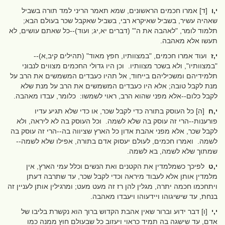
י,ו
[ד] אמרו חכמים הראשונים, שמא תאמר הריני למד תורה בשביל
שאהיה עשיר, בשביל שאיקרא רבי, בשביל שאקבל שכר בעולם הבא;
תלמוד לומר, "לאהבה את ה'" (דברים יא,יג; ועוד)--כל שאתם עושים, לא
תעשו אלא מאהבה.
י,ז
ועוד אמרו חכמים, "במצוותיו, חפץ מאוד" (תהילים קיב,א)--
"במצוותיו", ולא בשכר מצוותיו. וכן היו גדולי החכמים מצווים לנבוני
תלמידיהם ומשכיליהם בייחוד, אל תהיו כעבדים המשמשים את הרב על
מנת לקבל טובה; אלא היו כעבדים המשמשים את הרב על מנת שלא
לקבל כלום--אלא מפני שהוא הרב, ראוי לשמשו: כלומר, עבדו מאהבה.
י,ח
[ה] כל העוסק בתורה כדי לקבל שכר, או כדי שלא תגיע עדיו
פורענות--הרי זה עוסק בה שלא לשמה. וכל העוסק בה לא ליראה, ולא
לקבל שכר, אלא מפני אהבת אדון כל הארץ שציווה בה--הרי זה עוסק בה
לשמה. ואמרו חכמים, לעולם יעסוק אדם בתורה, אפילו שלא לשמה--
שמתוך שלא לשמה, בא לשמה.
י,ט
לפיכך כשמלמדין את הקטנים ואת הנשים וכלל עמי הארץ, אין
מלמדין אותן אלא לעבוד מיראה וכדי לקבל שכר, עד שתרבה דעתן
ויתחכמו חכמה יתרה, מגלין להן רז זה מעט מעט; ומרגילין אותן לעניין זה
בנחת, עד שישיגוהו ויידעוהו ויעבדו מאהבה.
י,י
[ו] דבר ידוע וברור שאין אהבת הקדוש ברוך הוא נקשרת בליבו של
אדם, עד שישגה בה תמיד כראוי ויעזוב כל שבעולם חוץ ממנה כמו