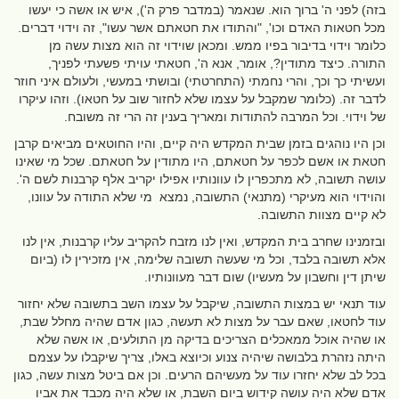
בזה) לפני ה' ברוך הוא. שנאמר (במדבר פרק ה'), איש או אשה כי יעשו
מכל חטאות האדם וכו', "והתודו את חטאתם אשר עשו", זה וידוי דברים.
כלומר וידוי בדיבור בפיו ממש. ומכאן שוידוי זה הוא מצות עשה מן
התורה. כיצד מתודין?, אומר, אנא ה', חטאתי עויתי פשעתי לפניך,
ועשיתי כך וכך, והרי נחמתי (התחרטתי) ובושתי במעשי, ולעולם איני חוזר
לדבר זה. (כלומר שמקבל על עצמו שלא לחזור שוב על חטאו). וזהו עיקרו
של וידוי. וכל המרבה להתודות ומאריך בענין זה הרי זה משובח.
וכן היו נוהגים בזמן שבית המקדש היה קיים, והיו החוטאים מביאים קרבן
חטאת או אשם לכפר על חטאתם, היו מתודין על חטאתם. שכל מי שאינו
עושה תשובה, לא מתכפרין לו עוונותיו אפילו יקריב אלף קרבנות לשם ה'.
והוידוי הוא מעיקרי (מתנאי) התשובה, נמצא מי שלא התודה על עוונו,
לא קיים מצוות התשובה.
ובזמנינו שחרב בית המקדש, ואין לנו מזבח להקריב עליו קרבנות, אין לנו
אלא תשובה בלבד, וכל מי שעשה תשובה שלימה, אין מזכירין לו (ביום
שיתן דין וחשבון על מעשיו) שום דבר מעוונותיו.
עוד תנאי יש במצות התשובה, שיקבל על עצמו השב בתשובה שלא יחזור
עוד לחטאו, שאם עבר על מצות לא תעשה, כגון אדם שהיה מחלל שבת,
או שהיה אוכל ממאכלים הצריכים בדיקה מן התולעים, או אשה שלא
היתה נזהרת בלבושה שיהיה צנוע וכיוצא באלו, צריך שיקבלו על עצמם
בכל לב שלא יחזרו עוד על מעשיהם הרעים. וכן אם ביטל מצות עשה, כגון
אדם שלא היה עושה קידוש ביום השבת, או שלא היה מכבד את אביו