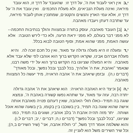
י,ב
אין ראוי לעבוד את ה', על דרך זו: שהעובד על דרך זו, הוא עובד
מיראה; ואינה מעלת הנביאים, ולא מעלת החכמים. ואין עובד את ה' על
דרך זו, אלא עמי הארץ והנשים והקטנים, שמחנכין אותן לעבוד מיראה,
עד שתרבה דעתן ויעבדו מאהבה.
י,ג
[ב] העובד מאהבה, עוסק בתורה ובמצוות והולך בנתיבות החכמה--
לא מפני דבר בעולם, לא מפני יראת הרעה, ולא כדי לירש הטובה: אלא
עושה האמת, מפני שהוא אמת; וסוף הטובה לבוא בכלל.
י,ד
ומעלה זו היא מעלה גדולה עד מאוד, ואין כל חכם זוכה לה. והיא
מעלת אברהם אבינו, שקראו הקדוש ברוך הוא אוהבו לפי שלא עבד אלא
מאהבה. והיא המעלה שציוונו בה הקדוש ברוך הוא על ידי משה רבנו,
שנאמר "ואהבת, את ה' אלוהיך, בכל לבבך ובכל נפשך, ובכל מאודך"
(דברים ו,ה). ובזמן שיאהב את ה' אהבה הראויה, מיד יעשה כל המצוות
מאהבה.
י,ה
[ג] וכיצד היא האהבה הראויה: הוא שיאהב את ה' אהבה גדולה
יתרה רבה, עזה עד מאוד, עד שתהא נפשו קשורה באהבת ה', ונמצא
שוגה בה תמיד--כאלו חולי האהבה, שאין דעתם פנויה מאהבת אותה
אישה שהוא שוגה בה תמיד, בין בשוכבו בין בקומו, בין בשעה שהוא אוכל
ושותה. יתר מזה תהיה אהבת ה' בלב אוהביו, ושוגים בה תמיד, כמו
שציוונו, "בכל לבבך ובכל נפשך" (דברים ו,ה; דברים י,יב; דברים ל,ו).
והוא ששלמה אומר דרך משל, "כי חולת אהבה, אני" (שיר השירים ב,ה);
וכל שיר השירים משל הוא לעניין זה.