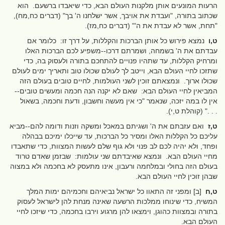
הרעות המונעים אותן מלקנות העולם הבא, כדי שיאבדו ברשעם. הוא
שכתוב בתורה, "ועבדת את אויבך, אשר ישלחנו ה' בך" (דברים כח,מח),
"תחת, אשר לא עבדת את ה'" (דברים כח,מז).
ט,ו
נמצא פירוש כל אותן הברכות והקללות, על דרך זו: כלומר אם
עבדתם את ה' בשמחה, ושמרתם דרכו--משפיע לכם הברכות האלו
ומרחיק הקללות, עד שתהיו פנויים להתחכם בתורה ולעסוק בה, כדי
שתזכו לחיי העולם הבא, וייטב לך לעולם שכולו טוב ותאריך ימים לעולם
שכולו ארוך. ונמצאתם זוכין לשני העולמות, לחיים טובים בעולם הזה
המביאין לחיי העולם הבא: שאם לא יקנה הנה חכמה ומעשים טובים--
אין לו במה יזכה, שנאמר "כי אין מעשה וחשבון, ודעת וחכמה, בשאול
. . ." (קוהלת ט,י).
ט,ז
ואם עזבתם את ה' ושגיתם במאכל ומשקה וזנות ודומה להם--מביא
עליכם כל הקללות האלו ומסיר כל הברכות, עד שייכלו ימיכם בבהלה
ופחד, ולא יהיה לכם לב פנוי ולא גוף שלם לעשות המצוות, כדי שתאבדו
מחיי העולם הבא. ונמצא שאיבדתם שני עולמות: שבזמן שאדם טרוד
בעולם הזה בחולי ובמלחמה ורעבון, אינו מתעסק לא בחכמה ולא במצוה
שבהן זוכין לחיי העולם הבא.
ט,ח
[ב] ומפני זה התאוו כל ישראל נביאיהם וחכמיהם ימות המלך
המשיח, כדי שינוחו ממלכות הרשעה שאינה מנחת להן לישראל לעסוק
בתורה ובמצוות כהוגן, וימצאו להן מרגוע וירבו בחכמה, כדי שיזכו לחיי
העולם הבא.