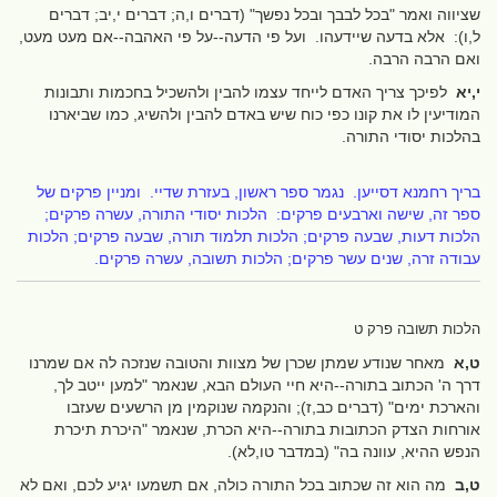
שציווה ואמר "בכל לבבך ובכל נפשך" (דברים ו,ה; דברים י,יב; דברים
ל,ו): אלא בדעה שיידעהו. ועל פי הדעה--על פי האהבה--אם מעט מעט,
ואם הרבה הרבה.
י,יא
לפיכך צריך האדם לייחד עצמו להבין ולהשכיל בחכמות ותבונות
המודיעין לו את קונו כפי כוח שיש באדם להבין ולהשיג, כמו שביארנו
בהלכות יסודי התורה.
בריך רחמנא דסייען. נגמר ספר ראשון, בעזרת שדיי. ומניין פרקים של
ספר זה, שישה וארבעים פרקים: הלכות יסודי התורה, עשרה פרקים;
הלכות דעות, שבעה פרקים; הלכות תלמוד תורה, שבעה פרקים; הלכות
עבודה זרה, שנים עשר פרקים; הלכות תשובה, עשרה פרקים.
הלכות תשובה פרק ט
ט,א
מאחר שנודע שמתן שכרן של מצוות והטובה שנזכה לה אם שמרנו
דרך ה' הכתוב בתורה--היא חיי העולם הבא, שנאמר "למען ייטב לך,
והארכת ימים" (דברים כב,ז); והנקמה שנוקמין מן הרשעים שעזבו
אורחות הצדק הכתובות בתורה--היא הכרת, שנאמר "היכרת תיכרת
הנפש ההיא, עוונה בה" (במדבר טו,לא).
ט,ב
מה הוא זה שכתוב בכל התורה כולה, אם תשמעו יגיע לכם, ואם לא