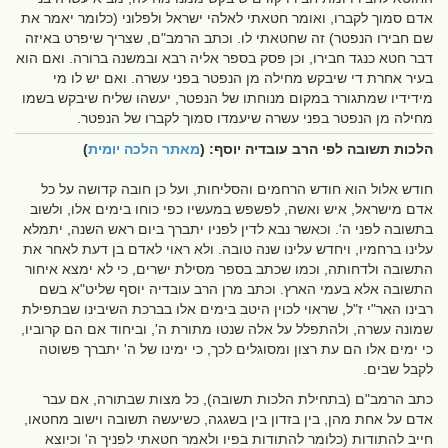
אדם סמוך לקברו, ואומר חטאתי לאלהי ישראל ולפלוני (כלומר יאמר את
שם חבירו הנפטר) זה שחטאתי לו. וכתב הרמב"ם, שצריך שיפרט באיזה
דבר חטא כנגד חבירו, וכן פסק בספר אליה רבא ובמשנה ברורה. ואם הוא
בעיר אחרת די שיבקש מחילה מן הנפטר בפני עשרה. ואם יש לו מי
מידידיו שמתגורר במקום מנוחתו של הנפטר, יעשהו שליח שיבקש בשמו
מחילה מן הנפטר בפני עשרה שיעמדו סמוך לקברו של הנפטר.
הלכות תשובה לפי הרב עובדיה יוסף: (
מאתר הלכה יומית
)
חודש אלול הוא חודש הרחמים והסליחות, ועל כן חובה קדושה על כל
אדם מישראל, איש ואשה, לפשפש במעשיו כפי כוחו בימים אלו, ולשוב
בתשובה לפני ה'. וכאשר נבא לדין לפניו יתברך ביום ראש השנה, יתמלא
עלינו ברחמיו, ויחדש עלינו שנה טובה. ולא ראוי לאדם בן דעת לאחר את
התשובה ולדחותה, וכמו שכתב בספר מסילת ישרים, כי לא ימצא איחור
התשובה אלא בעמי הארץ. וכתב מרן הרב עובדיה יוסף שליט"א בשם
רבינו האר"י ז"ל, שראוי לכוין היטב בימים אלו בברכת השיבינו שבתפילת
שמונה עשרה, ולהתפלל על אלה שנטו מתורת ה', וביחוד אם הם קרוביו,
כי ימים אלו הם עת רצון ומסוגלים לכך, כי ימינו של ה' יתברך פשוטה
לקבל שבים.
כתב הרמב"ם (בתחילת הלכות תשובה), כל מצות שבתורה, אם עבר
אדם על אחת מהן, בין בזדון בין בשגגה, כשיעשה תשובה וישוב מחטאו,
חייב להתודות (כלומר להתודות בפיו ולאמר חטאתי לפניך ה' וכיוצא