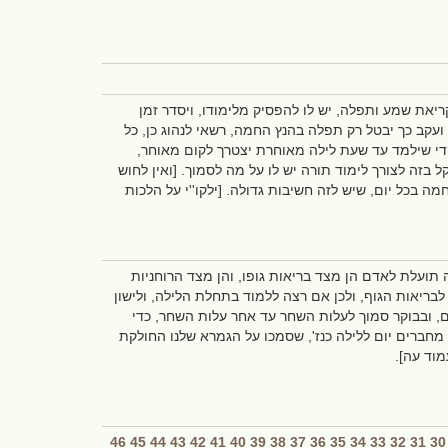
יאת שמע ותפלה, יש לו להפסיק מלימודו, ויסדר זמן
עקב כך יבטל רק תפלה בהנץ החמה, רשאי לנהוג כן, כל
די שילמד עד שעת לילה מאוחרת יצטרך לקום מאוחר,
בזה לצורך לימוד תורה יש לו על מה לסמוך. [ואין לחוש
 בכל יום, שיש לזה חשיבות גדולה. [ילקו''י על הלכות
ה תועלת לאדם הן מצד בריאות גופו, והן מצד הרוחניות
לבריאות הגוף, ולכן אם רצה ללמוד בתחלת הלילה, ולישון
, ובבוקר סמוך לעלות השחר עד אחר עלות השחר, כדי
נם מחברים יום ללילה כנז', שסמכו על הגמרא שלנו החולקת
מוד עה].
46
45
44
43
42
41
40
39
38
37
36
35
34
33
32
31
30