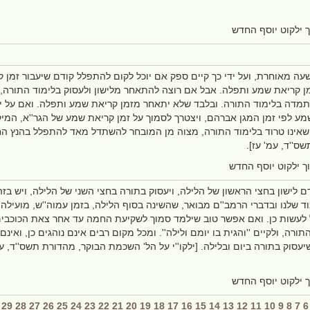
ך ילקוט יוסף החדש
עה מאוחרת, ועל ידי כך קיים ספק אם יוכל לקום להתפלל קודם שיעבור זמן קר
מן קריאת שמע ותפלה. אבל אם רוצה להתאחר מלישון ולעסוק בלימוד התורה, ו
תמדה בלימוד התורה. ובלבד שלא יתאחר מזמן קריאת שמע ותפלה. ואם על י
ע לפי זמן המגן אברהם, ויצטרך לסמוך על זמן קריאת שמע של הגר''א, המיקל 
 שאינו טרוד בלימוד התורה, מצוה מן המובחר להשתדל מאד להתפלל בהנץ החמה
''ד, עמ' עז].
ך ילקוט יוסף החדש
ם לישון בחצי הראשון של הלילה, ויעסוק בתורה בחצי השני של הלילה, ויש בז
 שלנו ובדברי הרמב''ם מבואר, שהשינה בסוף הלילה, בזמן עמוה''ש, מועילה 
ל לעשות כן. ואם אפשר טוב שילמד סמוך לשקיעת החמה עד אחר צאת הכוכבים
ורה, ולקיים ''והגית בו יומם ולילה''. ומכל מקום רבים אינם נוהגים כן, ואי
יעסוק בתורה ביום ובלילה. [ילקו''י על הל' השכמת הבוקר, מהדורת תשס''ד, ע
ך ילקוט יוסף החדש
29
28
27
26
25
24
23
22
21
20
19
18
17
16
15
14
13
12
11
10
9
8
7
6