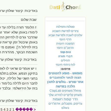
באדיבות: קיצור שולחן ערו
שבת שלום
סגולות ותפילות
ז הלומד תורה בלילה עד ש
ציורים לפרשת השבוע
לימודו באופן שלא יאחר ז
עלונים לשבת ולפרשת שבוע
שהדבר גורם לו לחיזוק הה
הדף היומי
באופן שיבטל זמן קריאת שמ
המשנה היומית
בזה לחילול ה']. ואמנם מי
הרמב"ם היומי
השכמת הבוקר, מהדורת תשס
טופ-top
דברי תורה
באדיבות: קיצור שולחן ערו
תהילים
לוח כיתתי חינמי
ו יש אומרים שראוי לו לאד
פרסום:
מופאש - מופע להטוטים
בתיקון הנפש, אולם בתלמוד
הצגה לנוער ולמתגברים
בחצי השני של הלילה, יכו
אתר שורש - גולשים לתוכן
לחבר היום ללילה בלימוד הת
הלכה בפרשה
בזה על הירושלמי. ובלבד ש
מחולל משחקים ClapLab
משחק קליקרים לאירוע שלך
הדר קופות רושמות
באדיבות: קיצור שולחן ערו
צדיקים, מקובלים, אדמו"רים
בעולם
5
4
3
2
1
< �����