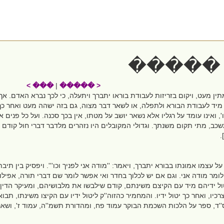
���� 
��� >
|
< �����
ין מעט, ויקום בזריזות לעבודת בוראו יתברך ויתעלה, כי לכך נברא האדם. אך
מיד לעבודת הבורא ולתפלה, או לשאר דבר מצוה, גם בזה ישהה מעט ואחר כך 
ואינו עומד על רגליו אלא נשאר יושב על מטתו, אין בכך סכנה. ועל כל פנים 
כב, מתי תקום משנתך. וגדולי המקובלים היו נזהרים מלדבר דברי חול קודם ש
.
ל עצמו אמונתו בבורא יתברך, ויאמר: ''מודה אני לפניך וכו'''. ויפסיק בין תי
לומר מודה אני. וגם אם יש לכלוך בחדר ואי אפשר לומר שם דברי תורה, אפילו 
ול ידיהם מיד עם הקיצם משינתם, קודם שילבשו את מלבושיהם, ומעיקר הדין
כיו, ואחר כך יטול ידיו. והמחמיר כהזוה''ק ליטול ידיו עם הקיצו משינתו, תבוא 
ד, ספר על הלכות השכמת הבוקר עמוד פח, ומהדורת תשמ''ה, עמוד ז', ושאר''י