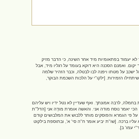
 לא יעמוד בפתאומיות מיד אחר השינה, כי הדבר מזיק
יקום. ואמנם הסכנה היא דוקא בעומד על רגליו מיד, אבל
אל ישכב על מטתו ויפנה לבו לבטלה, וכבר הזהיר שלמה
יתחילו הזמירות. [ילקו''י על הלכות השכמת הבוקר,
בת בחמלה, לרבה אמונתך. ואף שעדיין לא נטל ידיו ויש עליהם
הכי יאמר נוסח מודה אני. והאשה אומרת מודָה אני [הדל''ת
 על פי הגמרא והפוסקים מותר ללבוש את המלבושים קודם
עליו ברכה. [שו''ת יביע אומר ח''ה סי' א', ובתוספת בילקוט
 עמו' ב].