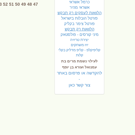
כרמל אשראי
3
52
51
50
49
48
47
אשראי מהיר
הלוואות לעסקים רק תבקש
פורטל הובלות בישראל
פ
ורטל צימר בקליק
הלוואות רק תבקש
מיני קורסים - פולסטאק
יצירת טריויה
יויו משחקים
קליפיקלפ - קליפ מדליק בקלי
קלות
לעילוי נשמת מרים בת
עמנואל ועזרא בן יוסף
להקדשה או פרסום באתר
-
צור קשר כאן