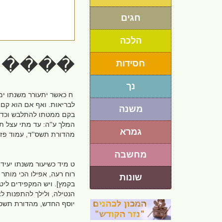
חגים
הלכה
�����
חסידות
נך
ח כאשר יתעורר משנתו ימת
לבריאות. ואף אם הוא קם 
משנה
בקם ממטתו להתלבש וכדו', 
המלך ע''ה: עד מתי עצל תש
גמרא
מהדורת תשס''ד, עמוד פז]
מחשבה
ט מיד כשיעור משנתו יעיד ע
רוח רעה, אפילו הכי מותר 
שונות
בקמץ]. ויש המקפידים ליט
הנטילה, ולילך להתפנות לצר
יוסף החדש, מהדורת תשס''