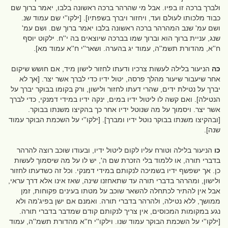
ולברך ברכה זו בפיו. אבל מי שהרהר ברכה ראשונה בלבו, יאמר ברוך שם
כבוד מלכותו לעולם ועד, ויחזור ויברך בשפתיו]. [ילקו''י שם עמוד שנ.
ושם עמ' שנב המהרהר ברכה ראשונה בלבו יאמר ברוך שם. ושם עמ'
שנג, עניית ברוך הוא וברוך שמו בברכה שיוצאים בה י''ח. ילקוט יוסף
ח''א, מהדורת תשמ''ה, עמוד יג בהערה. ושאר''י ח''א עמוד מא].
כה
הניעור בלילה לעשות צרכיו ודעתו לחזור לישון מיד, אם חושש שיקום
אחר שיעבור שיעור מהלך פרסה, יטול ידיו כדי לברך אשר יצר. [אך לא
יברך על נטילת ידים, שהרי דעתו לחזור ולישון, ורק בקומו בבוקר יברך על
הנטילה]. ואם קשה לו ליטול ידיו במים, ינקה ידיו במידי דמנקי, כדי לברך
אשר יצר. ויסמוך על מה שנוטל ידיו אחר כך בהקיצו משנתו בבוקר.
[ובהקיצו משנתו בבוקר נוטל ידיו ומברך]. [ילקו''י על השכמת הבוקר עמוד
שנה].
כו
הניעור בלילה וטורח עליו לקום ליטול ידיו, ובעודו שוכב רוצה להרהר
בדברי תורה, או ללמוד בלי הזכרת שם ה', יש לו על מה שיסמוך לעשות
כן. אך ישפשף ידיו בשמיכה לנקותם במידי דמנקי. וכל זה כשדעתו לחזור
ולישון, ומהרהר בדברי תורה עד שתאחזנו שינה, שאז אינו אלא דרך עראי,
אבל אין להתיר לכתחלה להשאר שוכב על מטתו בעינים פקוחות, זמן
ממושך, ללא נטילה, ולהרהר בדברי תורה. ואמנם אם ישן בפיג'מה ולא
נגע במקומות המכוסים, אין צריך לנקותם קודם שמדבר בדברי תורה.
[ילקו''י על השכמת הבוקר עמוד שנו. וילקו''י ח''א מהדורת תשמ''ה, עמוד