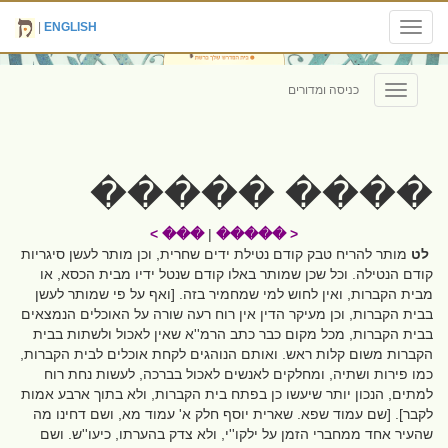
|
ENGLISH
Toggle
navigation
כניסה ומדורים
Toggle
navigation
���� �����
��� >
|
< �����
לט
מותר להריח טבק קודם נטילת ידים שחרית, וכן מותר לעשן סיגריות
קודם הנטילה. וכל שכן שמותר באלו קודם שנטל ידיו מבית הכסא, או
מבית הקברות, ואין לחוש למי שמחמיר בזה. [ואף על פי שמותר לעשן
בבית הקברות, וכן מעיקר הדין אין רוח רעה שורה על האוכלים הנמצאים
בבית הקברות, מכל מקום כבר כתב הרמ''א שאין לאכול ולשתות בבית
הקברות משום קלות ראש. ואותם הנוהגים לקחת אוכלים לבית הקברות,
כמו פירות ושתיה, ומחלקים לאנשים לאכול בברכה, לעשות נחת רוח
למתים, הנכון יותר שיעשו כן בפתח בית הקברות, ולא בתוך ארבע אמות
לקבר]. [שם עמוד שפא. שארית יוסף חלק א' עמוד מא, ושם דחינו מה
שהעיר אחד ממחברי הזמן על ילקו''י, ולא צדק בהערתו, כיעו''ש. ושם