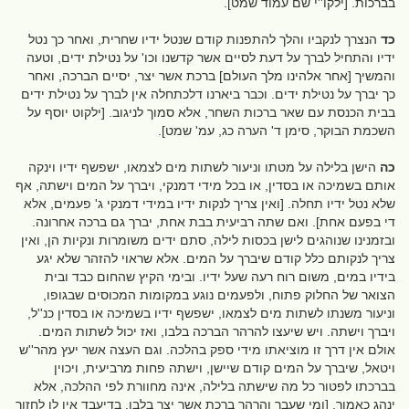
בברכות. [ילקו''י שם עמוד שמט].
כד
הנצרך לנקביו והלך להתפנות קודם שנטל ידיו שחרית, ואחר כך נטל
ידיו והתחיל לברך על דעת לסיים אשר קדשנו וכו' על נטילת ידים, וטעה
והמשיך [אחר אלהינו מלך העולם] ברכת אשר יצר, יסיים הברכה, ואחר
כך יברך על נטילת ידים. וכבר ביארנו דלכתחלה אין לברך על נטילת ידים
בבית הכנסת עם שאר ברכות השחר, אלא סמוך לניגוב. [ילקוט יוסף על
השכמת הבוקר, סימן ד' הערה כג, עמ' שמט].
כה
הישן בלילה על מטתו וניעור לשתות מים לצמאו, ישפשף ידיו וינקה
אותם בשמיכה או בסדין, או בכל מידי דמנקי, ויברך על המים וישתה, אף
שלא נטל ידיו תחלה. [ואין צריך לנקות ידיו במידי דמנקי ג' פעמים, אלא
די בפעם אחת]. ואם שתה רביעית בבת אחת, יברך גם ברכה אחרונה.
ובזמנינו שנוהגים לישן בכסות לילה, סתם ידים משומרות ונקיות הן, ואין
צריך לנקותם כלל קודם שיברך על המים. אלא שראוי להזהר שלא יגע
בידיו במים, משום רוח רעה שעל ידיו. ובימי הקיץ שהחום כבד ובית
הצואר של החלוק פתוח, ולפעמים נוגע במקומות המכוסים שבגופו,
וניעור משנתו לשתות מים לצמאו, ישפשף ידיו בשמיכה או בסדין כנ''ל,
ויברך וישתה. ויש שיעצו להרהר הברכה בלבו, ואז יכול לשתות המים.
אולם אין דרך זו מוציאתו מידי ספק בהלכה. וגם העצה אשר יעץ מהר''ש
ויטאל, שיברך על המים קודם שיישן, וישתה פחות מרביעית, ויכוין
בברכתו לפטור כל מה שישתה בלילה, אינה מחוורת לפי ההלכה, אלא
ינהג כאמור. [ומי שעבר והרהר ברכת אשר יצר בלבו, בדיעבד אין לו לחזור