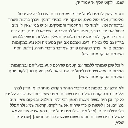
שנט. וילקוט יוסף א' עמוד יד].
כט
מי שאין לו מים ליטול ידיו ג' פעמים כדת, עם כל זה לא יבטל
מלימודו, אלא יטול מעט, או ינקה ידיו במידי דמנקי ויברך ברכות השחר
וברכה''ת וכו', וילמוד כדין התלמוד והפוסקים. וכ''ש במי שאין לו מים
ליטול את ידיו בבוקר, ואינו יכול להתעכב עד שיביאו לו מים, ינקה ידיו
במידי דמנקי, ולא ימנע עצמו מלהניח תפילין בגלל זה. ורשאי ללבוש
בגדיו גם בלי נטילת ידים. ואמנם אם ישן בפיג'מה ולא נגע במקומות
המכוסים, אין צריך לנקותם קודם שמדבר בדברי תורה. [ילקוט יוסף
השכמת הבוקר עמוד שס].
ל
וכל שכן שמותר ללמוד עם קטנים שדרכם ליגע בנעליהם ובמקומות
המכוסים, אלא שיחנכם ליטול ידיהם. וראה להלן סעיף סו. [ילקוט יוסף
השכמת הבוקר עמוד שסא].
לא
הישן עם כפפות אף לדברי הזוהר הקדוש מותר לו מן הדין לברך
וללמוד תורה קודם נטילת ידים שחרית. מפני שאין רוח רעה שורה על ידיו
כל כך, וכן היה עושה מעשה הגאון רבי זלמן מוילנא. ובמקום שאין מים
מצויים, נכון לעשות כן כדי שיהיה אפשר לקרוא קריאת שמע ולהתפלל
בלי נטילת ידים. [אבל אם יש לו מים יטול ידיו, דהא איכא עוד טעמא
לנטילת ידים שחרית, והוא משום שנעשה כבריה חדשה]. [שם עמוד
שסא].