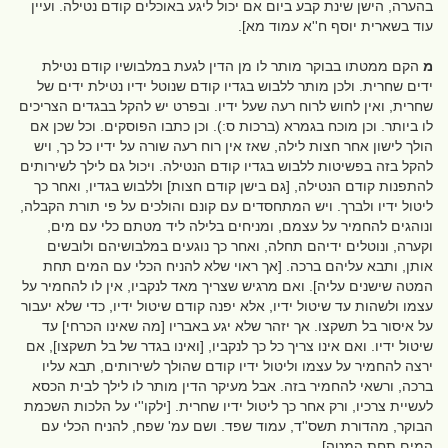
בהערה, הישן שינת קבע ביום אם יכול ליגע באוכלים קודם נטילה. ועיין
עוד בשארית יוסף ח''א עמוד מא].
מ
הקם ממטתו בבוקר מותר לו מן הדין לגעת במלבושיו קודם נטילת
ידים שחרית. ולכן מותר ללבוש בגדיו קודם שנוטל ידיו נטילת ידים של
שחרית, ואין לחוש לרוח רעה שעל ידיו. ובפרט יש להקל בבגדים הצריכים
לו ביותר. וכן מוכח בגמרא (ברכות ס:). וכן כתבו הפוסקים. וכל שכן אם
הולך לישון אחר חצות לילה, שאז אין רוח רעה שורה על ידיו כל כך, ויש
להקל בזה בפשיטות ללבוש בגדיו קודם הנטילה. ויכול גם לילך לשירותים
להתפנות קודם הנטילה, [גם בישן קודם חצות] וללבוש בגדיו, ואחר כך
ליטול ידיו ולברך. ויש המתחסדים עם קונם והולכים על פי תורת הקבלה,
ונוהגים להחמיר על עצמם, ומניחים בלילה ליד מטתם כלי עם מים,
וקערה, ונוטלים ידיהם תחלה, ואחר כך נוגעים במלבושיהם ולובשים
אותן, ותבא עליהם ברכה. [אך ראוי שלא להניח הכלי עם המים תחת
המטה שישנים עליה]. ואם מרגיש שצריך מאד לנקביו, אין לו להחמיר על
עצמו ולשהות עד שיטול ידיו, אלא יפנה קודם שיטול ידיו, כדי שלא יעבור
על איסור בל תשקצו. אך יזהר שלא יגע באבריו [מה שאינו הכרחי] עד
שיטול ידיו. ואם אינו צריך כל כך לנקביו, [ואינו בגדר של בל תשקצו], אם
ירצה להחמיר על עצמו וליטול ידיו קודם שהולך לשירותים, תבא עליו
ברכה, ורשאי להחמיר בזה. אבל מעיקר הדין מותר לו לילך לבית הכסא
לעשיית צרכיו, ורק אחר כך ליטול ידיו שחרית. [ילקו''י על הלכות השכמת
הבוקר, מהדורת תשס''ד, עמוד שפד. ושם עמ' שפח, להניח הכלי עם
המים תחת המטה].