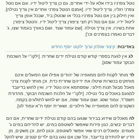
נוטל צפרניו בידו אלא על-ידי אחרים, גם כן צריך ליטול ידיו. וגם אם נוטל
צפרני רגליו, צריך ליטול ידיו. [אמנם הנוטל צפרני אחרים אין צריך נטילה].
ואין חילוק בין אם נוטל צפרניו בכלי או שנוטלן ביד, שבכל אופן צריך
ליטול ידיו. וגם אם נטל רק חצי ציפורן צריך ליטול ידיו. והנוטל ציפורן
אחת בשיניו, אין צריך נטילה. [שם עמוד שצד. ושם באורך בעמוד שצו, ג'
דברים נאמרו בצפרנים וכו'].
באדיבות
:
קיצור שולחן ערוך ילקוט יוסף החדש
לג
אין לגעת בספרי קודש קודם נטילת ידים שחרית. [ילקו''י על השכמת
הבוקר עמוד שסג].
לד
מותר לקנות לחם ממאפיה של יהודים אפילו אם הפועלים אינם
מוחזקים בכשרות שיטלו את ידיהם שחרית כדת. וכן מותר לקנות צרכי
מאכל מבעל חנות חילוני, שמסתמא אינו נוטל ידיו, ואין לחוש בדיעבד
למגעם באוכלים בלי נטילה. [ילקו''י על הלכות השכמת הבוקר, מהדורת
תשס''ד, עמוד שסג. ושם עמוד שסה, אם יש לחוש לתולעים בקמח,
כשקונים לחם ממאפייה של חילוניים. ושארית יוסף ח''א עמוד לט].
לה
מאכלים שידוע בבירור שנגעו בהם קודם נטילת ידים שחרית, אם הם
דברים יבשים, כגון פירות שאפשר לשוטפם במים, יש להדיחם במים ג'
פעמים. ומאכלים רכים שאי אפשר לשוטפם, וכגון לחם, וכן משקים, מן
הדין יש להתירם בדיעבד, וכל שכן אם נגעו בהם ילדים קטנים, שיש להקל