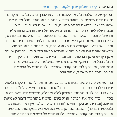
באדיבות
:
קיצור שולחן ערוך ילקוט יוסף החדש
כז
אף על פי שלכתחלה אין ללמוד תורה או לברך ברכה כל שהיא קודם
נטילת ידים שחרית, כי בזוהר הקדוש החמיר בזה מאד, מכל מקום אם
שמע קדיש או קדושה בפתע פתאום, ואין לו שהות ליטול ידיו, רשאי
ומצוה עליו לענות הקדיש והקדושה, ויסמוך על דעת הרמב''ם והרא''ש
והרשב''א והטור והשלחן ערוך, שסוברים כפשט דברי התלמוד (ברכות ס:)
שכל ברכות השחר נתקנו לאומרם בשם ומלכות לפני נטילת ידים שחרית.
ומכיון שהקדיש והקדושה הם מצוה עוברת, אין להחמיר בזה ולהמנע
מלענות אותם עם הצבור, שהיא חומרא הבאה לידי קולא. וכל שכן שיענה
אמן דקדיש ואמן דברכות. והמחמיר יוצא שכרו בהפסדו. ורק ינקה ידיו
תחלה בכל מידי דמנקי. ואמנם אם ישן בפיג'מה ולא נגע במקומות
המכוסים, אין צריך לנקותם קודם שמברך. [ילקוט יוסף על השכמת
הבוקר, מהדורת תשס''ד, עמוד שנח].
כח
השומע קול רעמים בהיותו שוכב על מטתו, ואין לו שהות לקום וליטול
ידיו כדי לברך בתוך כדי דיבור ברכת ''שכוחו וגבורתו מלא עולם'' כדת, או
שיש לו טורח לקום ממטתו באישון לילה ואפילה, ישפשף ידיו בשמיכה או
בסדין, ויברך מיד את הברכה הנ''ל בשם ומלכות בתוך כדי דיבור לשמיעת
הרעם. [ומה שכתב בכף החיים להרהר הברכה בלבו, אין ראוי לעשות כן
ולהפסיד הברכה]. ואמנם אם ישן בפיג'מה ולא נגע במקומות המכוסים,
אין צריך לנקותם קודם שמברך. [ילקוט יוסף על השכמת הבוקר עמוד