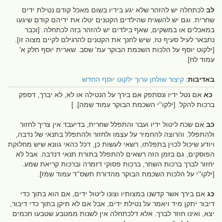
לב
לכתחלה יש להזהר שלא יגע בידיו בשום מאכל קודם נטילת ידים
שחרית. וגם יש להשגיח שהילדים הקטנים יטלו את ידיהם קודם שיגעו
במאכלים או במשקים, שאף בילדים יש להזהר בזה לכתחלה. [וכבר
נתבאר לעיל סעיף טז, שיש לחנך את הקטנים להרגילם לקיים מצוה זו].
[ילקוט יוסף על הלכות השכמת הבוקר עמ' שסב. שארית יוסף חלק א'
עמוד לח].
באדיבות
:
קיצור שולחן ערוך ילקוט יוסף החדש
כא
אם נטל ידיו ונסתפק אם בירך על הנטילה או לא, לא יברך, דספק
ברכות להקל. [ילקו''י השכמת הבוקר עמוד שמה]. ]
כב
אם שכח ליטול ידיו ועבר והתפלל שחרית, בדיעבד אין צריך לחזור
ולהתפלל. והרוצה להחמיר על עצמו ולחזור ולהתפלל בתנאי של נדבה,
ויודע שיכול לכוין בתפלתו, רשאי לעשות כן, דכל כהאי גוונא שיש מחלוקת
הפוסקים, גם בזמן הזה רשאים להתפלל בתורת תנאי דנדבה. אבל לא
יחזור לברך ברכות השחר, ברכות פסוקי דזמרה וברכות קריאת שמע.
[ילקו''י על הלכות השכמת הבוקר מהדורת תשס''ד עמוד שמז].
כג
אם בירך אשר קדשנו במצותיו וצונו ליטול ידים, אם הוא בתוך כדי
דיבור יתקן מיד ויאמר על נטילת ידים, אבל אם לא תיקן בתוך כדי דיבור,
יצא, ואינו חוזר לברך. אלא דלכתחלה אין לשנות ממטבע שטבעו חכמים