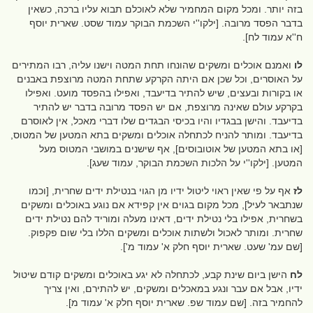
בזה יותר. ומכל מקום המחמיר שלא לאוכלם תבוא עליו ברכה, כשאין
בדבר הפסד מרובה. [ילקו''י השכמת הבוקר עמוד שסט. שארית יוסף
ח''א עמוד לח].
לו
ואמנם אוכלים ומשקים שהונחו תחת המטה וישנו עליה, רבו המתירים
על האוסרים, וכל שכן אם היתה הקרקע שתחת המטה מרוצפת באבנים
או בקורות ובעצים, שיש להתיר בדיעבד, ואפילו בהפסד מועט. ואפילו
בקרקע עולם שאינה מרוצפת, אם יש הפסד מרובה בדבר יש להתיר
בדיעבד. והישן בבגדיו והיו בכיסי הבגדים שלו דברי מאכל, אין לאוסרם
בדיעבד. ומותר להניח לכתחלה אוכלים ומשקים בתא המטען של המטוס,
[או בתא המטען של אוטובוסים], אף שישנים במושבי המטוס מעל
המטען. [ילקו''י על הלכות השכמת הבוקר, עמוד שעג].
לז
אף על פי שאין ראוי ליטול ידיו מן הגוי בנטילת ידים שחרית, [וכמו
שנתבאר לעיל], מכל מקום בגוים אין קפידא אם נוגע באוכלים ומשקים
בשחרית, אפילו בלי נטילת ידים, דאינו מעלה ומוריד להם נטילת ידים
שחרית. ומותר לאכול ולשתות אוכלים ומשקים הללו בלי שום פקפוק.
[שם עמ' שעט. שארית יוסף חלק א' עמוד מ'].
לח
הישן ביום שינת קבע, לכתחלה לא יגע באוכלים ומשקים קודם שיטול
ידיו, אבל אם עבר ונגע במאכלים ומשקים, יש להתירם, ואין צריך
להחמיר בזה. [שם עמוד שפ. שארית יוסף חלק א' עמוד מ].