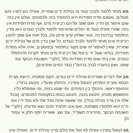
מא
מותר ללמוד ולברך כנגד מי נטילת ידים שחרית, אפילו הם לפניו והם
מגולים. ואמנם מדת חסידות היא להחמיר בזה ולכסותם. אולם אין בזה
שום איסור מן הדין. ואם שפך עליהם רביעית מים, אף מדת חסידות אין
בזה, שהרי אפילו כנגד מי רגלים שהאיסור ללמוד ולברך כנגדם הוא מדין
התלמוד (ברכות כה. וטור ושלחן ערוך סימן עז), בכל זאת אם שפך לתוכן
רביעית מים מותר ללמוד ולברך כנגדם. כל שכן בדין מים של נטילת ידים
שחרית, שאין לאיסור זה שום מקור בתלמוד ובפוסקים, ואינו אלא ממדת
חסידות, בודאי שעל ידי ביטול של רביעית מים מותר לקרות ולהתפלל
כנגדם, ואין בזה שום מדת חסידות כלל. [ילקו''י השכמת הבוקר עמ'
שפט. ושם בהערה לברך ברהמ''ז כנגד המים אחרונים].
מב
אלו דברים שצריכים נטילת ידים במים, הקם ממטתו, היוצא מבית
הכסא ומבית המרחץ והנוטל צפרניו, והחולץ מנעליו, והנוגע ברגליו,
והחופף ראשו, וההולך בין המתים, ומי שנגע במת, ומי שמפלא כליו,
והמשמש מטתו, והנוגע בכנה, והנוגע בגופו במקומות המכוסים. [ובכל
אלה אין צריך נטילה בכלי]. ומי שעשה אחת מכל אלו ולא נטל ידיו אם
ת''ח הוא תלמודו משתכח, ואם אינו תלמיד חכם יוצא מדעתו. [ילקו''י על
השכמת הבוקר, מהדורת תשס''ד, עמ' שצ. שארית יוסף חלק א' עמוד
נו].
מג
הנוטל צפרניו אפילו לא נטל את כולם צריך נטילת ידים. ואפילו אינו