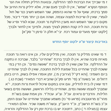
ז מי שבירך את הברכות לפני ההדלקה, ובטעות הדליק תחלה את הנר
הנוסף הנקרא ''שמש'', אין לו לברך פעם שניה, אלא ידליק נרות החיוב על
סמך ברכתו, שאף על פי שהוא כהפסק, שנר השמש חשיב כנר של חול
לגמרי, שאין לו שייכות למצוה עצמה, ושהה אם כן יותר מכדי דיבור, מכל
מקום כיון שנר השמש הוא מענין הדלקת נר חנוכה, שבא לגדר וסייג של
נרות חנוכה, הוה ליה קצת הפסק לצורך מצוה, ולפיכך אין לחזור ולברך.
[ילקוט יוסף מועדים עמוד רכח. יבי''א חלק ה' סימן ד' סק''א]
באדיבות
קיצור ש''ע ילקוט יוסף החדש
ד מי שאינו מדליק נר חנוכה, ואין מדליקים עליו, וכן אינו רואה נר חנוכה
מאיזה סיבה שהיא, אין לו לברך ברכת ''שהחיינו'' בלבד, שברכה זו נתקנה
על ההדלקה. וכל שכן שאין לו לברך ברכת ''שעשה נסים''. וכן הדין במי
ששכח לברך שהחיינו בכל שמונת לילות החנוכה, שאין לו לברך שהחיינו
ביום השמיני. [והא דקי''ל (עירובין מ:), זמן אומרו אפילו בשוק, היינו בזמן
דרגלים. וע' בשעה''צ (סי' תרעו סק''ג) שהביא דברי המאירי (שבת כג.)
דמי שאין לו בית להדליק, וגם אינו במקום שיכול לראות נרות חנוכה, י''א
שמברך לעצמו שעשה נסים, ושהחיינו בלילה הראשון, ושעשה נסים בשאר
הלילות. והדברים נראים. עכ''ל. וצ''ע. עכת''ד. והן אמת שגם בשו''ת
מהר''ם מרוטנבורג (פראג סי' נז) משמע שמברך שהחיינו על עצם הזמן,
וכ''כ בשו''ת הרשב''ץ, וכ''ד היעב''ץ, ובשו''ת משנה שכיר. אולם המאירי
עצמו (במגילה ד.) כתב, דחנוכה יש בו ברכת זמן רק על ההדלקה והראיה,