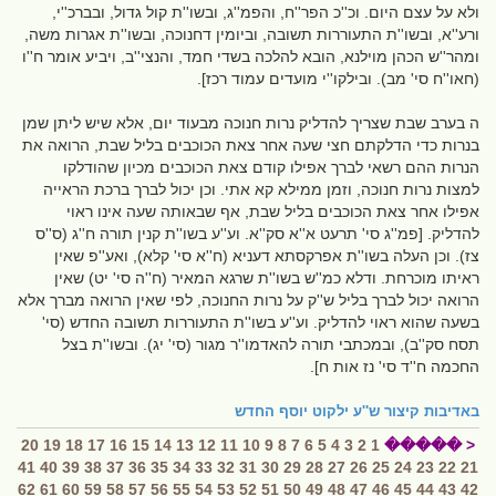
ולא על עצם היום. וכ''כ הפר''ח, והפמ''ג, ובשו''ת קול גדול, ובברכ''י,
ורע''א, ובשו''ת התעוררות תשובה, וביומין דחנוכה, ובשו''ת אגרות משה,
ומהר''ש הכהן מוילנא, הובא להלכה בשדי חמד, והנצי''ב, ויביע אומר ח''ו
(חאו''ח סי' מב). ובילקו''י מועדים עמוד רכז].
ה בערב שבת שצריך להדליק נרות חנוכה מבעוד יום, אלא שיש ליתן שמן
בנרות כדי הדלקתם חצי שעה אחר צאת הכוכבים בליל שבת, הרואה את
הנרות ההם רשאי לברך אפילו קודם צאת הכוכבים מכיון שהודלקו
למצות נרות חנוכה, וזמן ממילא קא אתי. וכן יכול לברך ברכת הראייה
אפילו אחר צאת הכוכבים בליל שבת, אף שבאותה שעה אינו ראוי
להדליק. [פמ''ג סי' תרעט א''א סק''א. וע''ע בשו''ת קנין תורה ח''ג (ס''ס
צז). וכן העלה בשו''ת אפרקסתא דעניא (ח''א סי' קלא), ואע''פ שאין
ראיתו מוכרחת. ודלא כמ''ש בשו''ת שרגא המאיר (ח''ה סי' יט) שאין
הרואה יכול לברך בליל ש''ק על נרות החנוכה, לפי שאין הרואה מברך אלא
בשעה שהוא ראוי להדליק. וע''ע בשו''ת התעוררות תשובה החדש (סי'
תסח סק''ב), ובמכתבי תורה להאדמו''ר מגור (סי' יג). ובשו''ת בצל
החכמה ח''ד סי' נז אות ח].
באדיבות
קיצור ש''ע ילקוט יוסף החדש
20
19
18
17
16
15
14
13
12
11
10
9
8
7
6
5
4
3
2
1
< �����
41
40
39
38
37
36
35
34
33
32
31
30
29
28
27
26
25
24
23
22
21
62
61
60
59
58
57
56
55
54
53
52
51
50
49
48
47
46
45
44
43
42