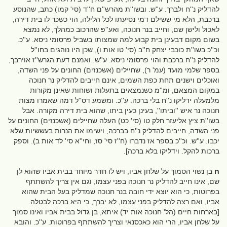
להדליק נ''ח ולברך. ע''ש. ובשו''ת מהרש''ם ח''ד (סי' קמו) כתב, שהנוסע
ברכבת, הלא מי ששילם דמי נסיעתו לכל הלילה, הוי כשכר לו בית דירה,
לאכול ולישן שם, וחייב בנר חנוכה, ואע''פ שהרכוב כמהלך, לא נמצא
בשום מקום דבעינן בית קבוע למה שמצותו בשביל פרסומי ניסא. ע''כ.
וכ''כ בשו''ת כוכבי יצחק ח''ב (סי' טו אות ו), שכן היו נוהגים בחו''ל
להדליק נ''ח ברכבת והוי פרסומי ניסא. ע''ש. ואמנם דעת הגרש''ז אוירבך,
בספר שלמי מועד (עמ' ר), שחיילים (אשכנזים) החונים על פני השדה,
ואוכלים וישנים תחת כפת השמים, אינם חייבים להדליק נר חנוכה
במקום המצאם, ומ''מ כשנמצאים בתעלות ושוחות שאינן מקורות
מלמעלה ידליקו נ''ח בלי ברכה. ע''כ. ומשמע דס''ל דמה שאמרו מצות
חנוכה נר איש ''וביתו'', בעינן כעין ביתו, שהוא בית דירה מקורה. אבל
בשו''ת ציץ אליעזר חלק טו (סי' כט) העלה שחיילים (אשכנזים) החונים על
פני השדה, חייבים להדליק נ''ח בברכה, וישימו את הנרות בעששיות שלא
יכבו. ע''ש. וכ''כ בספר אז נדברו (ח''ז סי' סז, וחי''א סי' לד אות ב). וספק
ברכות להקל. וידליקו בלא ברכה].
ח
בן נשוי הסמוך על שלחן אביו, ויש לו חדר מיוחד בבית אביו שהוא לן
שם, אינו חייב להדליק נר חנוכה בפני עצמו, וגם אין צריך להשתתף
בפרוטות, כי הוא יוצא ידי חובה בנר חנוכה שמדליק בעל הבית שהוא
אביו, ואם רצה להדליק בפני עצמו, לא יברך, כי היא ברכה לבטלה.
[בארחות חיים (הל' חנוכה אות יד) איתא, בן גדול בבית אביו ואינו סמוך
על שלחן אביו, הרי הוא כאכסנאי וצריך להשתתף בפרוטות. ע''כ. והובא