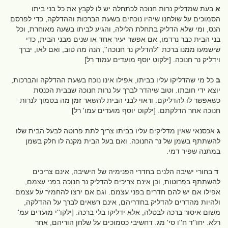
א
בעת שמדליק נרות חנוכה לכתחלה יש לו לקבץ את כל בני ביתו
הסמוכים על שולחנו שיהיו נוכחים בשעת הברכות וההדלקה, כדי לפרסם
הנס, ומי שלא הדליק בתחלת הלילה, והגיע לביתו בשעה מאוחרת, וכל
בני הבית כבר נרדמו, אם אפשר יעיר אחד או שנים מבני הבית, כדי
שישמעו ממנו ברכת ''להדליק נר חנוכה'', הנה מה טוב, ואם לאו, יברך
וידליק נר חנוכה. [ילקוט יוסף מועדים עמוד רל]
ב
כל מי שהדליקו עליו בביתו, אפילו אינו נוכח בשעת ההדלקה והברכות,
יוצא ידי חובתו. וטוב שיהדר לברך על נרות חנוכה שבבית הכנסת
כשאפשר לו להדליקם. וראוי לבני הבית להשאר זמן מה בסמוך לנרות
חנוכה אחר הדלקתם. [ילקוט יוסף מועדים עמו' רל]
ג
אכסנאי שאין מדליקים עליו בביתו צריך לתת פרוטה לבעל הבית שלו
להשתתף בשמן של נר החנוכה. ואם בעל הבית מקנה לו חלק בשמן
במתנה שפיר דמי.
ד
בחורי ישיבה הלנים בחדרי הפנימיה של הישיבה, אינם צריכים
להשתתף בפרוטות, וכן אינם צריכים להדליק נר חנוכה בפני עצמם,
אפילו אם יש להם חדרים בפני עצמם. וגם אם ירצו להחמיר על עצמם
ולהיות מהדרים להדליק בחדריהם, אינם רשאים לברך על ההדלקה,
משום איסור ברכה לבטלה, אלא ידליקו בלי ברכה. [ילקו''י מועדים עמ'
רלא. יחו''ד ח''ו סי' מג. דחשיבי כסמוכים על שלחן הוריהם, אחר