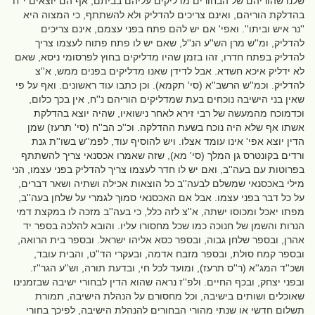
שלנו שהוריהם של הבחורים מדליקים עליהם בביתם, אף הם יוצאים י''ח
בהדלקת הוריהם, ואינם צריכים להדליק ולא להשתתף, כי המצוה היא
''נר איש וביתו''. ואפי' אם יש להם פתח בפני עצמם, אינם צריכים
להדליק, ומ''ש מרן הש''ע הנ''ל, שאם יש לו פתח פתוח לעצמו צריך
להדליק בפתח חדרו, זהו בזמן שהיו מדליקים בחוץ לפרסומי ניסא, שאם
לא ידליק איכא חשדא. אבל לדידן שאנו מדליקים בפנים ממש, א''צ
להדליק. וכמ''ש הרשב''א (סי' תקמא). וכן כתבו עוד ראשונים. ואף על פי
שאין בני הישיבה נוכחים בעת שמדליקים הוריהם נ''ח, אין בכך כלום,
וכדמוכח מהמעשה של רבי זירא לאחר נישואיו, שהיה יוצא בהדלקת
אשתו אף שלא היה נוכח בשעת ההדלקה. וכ''כ הב''ח (סי' תרעז) שמן
הדין יוצא אפי' אינו עומד אצלו. ויש להוסיף עוד, לפמ''ש בשו''ת גנת
ורדים בקונטרס גן המלך (סי' מא), שזה שאמרו אכסנאי צריך להשתתף
בפרוטות עם בעה''ב, ואם יש לו חדר לעצמו צריך להדליק בפני עצמו, הני
מילי באכסנאי שמשלם לבעה''ב כל הוצאות אכילה ושתיה ושאר דברים,
על כל דבר בפני עצמו. אבל אם האכסנאי סמוך לגמרי על שלחן בעה''ב,
מפתו יאכל ומכוסו ישתה, א''צ לזה כלל, כי בעה''ב מזכה לו במקצת דמי
הנרות והשמן של חנוכה כמו שכל מחסורו עליו. והובא להלכה בספר יד
אהרן, ובספר שלחן גבוה, ובספר כסא אליהו ישראל. ובספר בית הרואה,
ובספר קמח סולת, ובספר מזבח אדמה, ובעקרי הד''ט, והבית עובד,
ושכ''ד המג''א (ר''ס תרעז), ומועד לכל חי, ובדעת תורה, וש''ע הגר''ז.
ובפני יצחק, ובכף החיים. ולפ''ז נראה שהוא הדין לבחורי ישיבה שבזמנינו
שאוכלים ושותים בישיבה, וכל מחסורם על הנהלת הישיבה, תמורת
תשלום חדשי או שנתי מהורי הבחורים להנהלת הישיבה, לפיכך בחורי