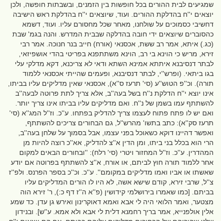
שמגיעים לבית ההורים בכל חופשות בין הזמנים, ובשבתות חופשה, ולכן
יוצאים י''ח בהדלקת ההורים. ועוד, שיוצאים י''ח בהדלקת ראש הישיבה
דחשיבי כסמוכים על שולחנו, מאחר שכל מחסורם עליו. ועוד, דשמא
כהסוברים שיוצאים ידי חובה בהדלקה שבבית המדרש. והנה בגמ' שבת
(כג.) איתא, אמר רב ששת, אכסנאי (אורח) חייב בנר חנוכה. אמר רבי
זירא, מריש כי הוינא בי רב, הוינא משתתפנא בפריטי בהדי אושפיזאי,
לבתר דנסיבנא איתתא אמינא השתא ודאי לא צריכנא, דקא מדלקי עלי
בגו ביתאי. (ופרש''י, לבתר דנסיבנא, ופעמים שהייתי אכסנאי ללמוד
תורה). וכ''פ הטוש''ע (סי' תרעז ס''א), אכסנאי שאין מדליקים עליו בביתו,
אינו יוצא י''ח הדלקת נ''ח בשל בעה''ב, אלא צריך לתת פרוטה לבעה''ב
להשתתף עמו בשמן של נ''ח. ואם מדליקים עליו בביתו אינו צריך יותר.
ואם יש לו פתח פתוח לעצמו צריך להדליק בפתחו. ע''כ. וז''ל המג''א (סי'
תרעז סק''א): כתב בתשו' מהרש''ל, גם הבחורים צריכים להשתתף,
ואפשר דהיינו דוקא כשאוכל בפני עצמו, אבל בסמוך על שלחן בעה''ב,
הרי הוא בכלל בני ביתו, ומן הדין א''צ להדליק, אא''כ רוצה להיות מן
המהדרין. ע''כ. וז''ל המחזור ויטרי (סי' רלח): ''ובחורים הבאים למקום
אחר ללמוד תורה חוץ לביתם, או אורח, א''צ להשתתף בפרוטה אם יודע
שאשתו או אביו ואמו מדליקים במקומם''. ע''כ. וכ''כ בספר הפרנס. ולפ''ז
צ''ל, שרבי זירא, קודם שישא אשה, לא היו לו הורים המדליקים עליו
בביתם. [כמו שאמרו בירושלמי קידושין (פ''א ה''ז דף כ:), ר' זירא הוה
מצטער, ואמר הלואי היה לי אבא ואמא דאוקרינון ואירש גן עדן. כד שמע
אלין אולפנייא, אמר בריך רחמנא דלית לי אבא ולא אמא. ע''ש]. ובנידון