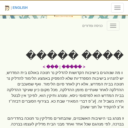
|
ENGLISH
Toggle
navigation
כניסה ומדורים
Toggle
navigation
���� �����
��� >
|
< �����
ו
מה שנוהגים בישיבות הקדושות להדליק נר חנוכה באולם בית המדרש,
יש להנהיג בישיבות הספרדיות שלא להפסיק באמצע הלימוד להדליק נר
חנוכה בבית המדרש, אלא רק לאחר סיום הלימוד. ואף שמעכבים
ההדלקה לאחר שעתיים מזמן ההדלקה, מכל מקום כיון שעיקר ההדלקה
בבית המדרש הוא לפרסומי ניסא, ומנהג ותיקין הוא, לפיכך אין לבטל
תורה בשביל זה. [ע''פ דברי המאירי שבת כא. בצירוף הסוברים דבזה''ז
א''צ להקפיד על חצי שעה]
ז
מנהג בני הישיבות האשכנזים, שהבחורים מדליקין נר חנוכה בחדריהם
בברכה, לפי מנהגם שכל אחד ואחד מבני הבית מדליק לעצמו בברכה.