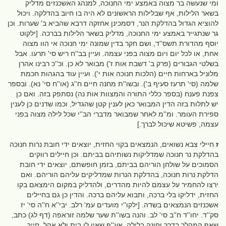
ומי שנעשה בר מצוה באמצע ימי החנוכה, למנהג האשכנזים מדליק
בשאר הלילות, אף שבלילות הראשונים לא היה בו חיוב בהדלקה. ויכול
להוציא הגדול בהדלקת הנר, דסמכינן אחזקה דרבא שהביא ב' שערות. וכן
גר שנתגייר באמצע ימי החנוכה, מדליק בשאר הלילות בברכה. [ילקוט
יוסף מהדורת תשס''ד, ושם חקר בדין שמונה ימי חנוכה אי הוו מצוה
אחת, או לכל יום ויום מצוה בפני עצמה. ועיין בב''ח ריש סי' תרעו. אבל
בשלטי הגבורים (פרק ב' דשבת אות ז') מבואר לא כן. וכ''כ רבינו אהרן
מלוניל בארחות חיים (הלכות חנוכה אות י'). ועיין עוד בהגהות חכמת
שלמה (סי' תרעז סעיף ב'). ובשו''ת מחנה חיים ח''ג (או''ח סי' נא). ובספר
צפנת פענח (בספר כללי התורה והמצוות אות נה) נסתפק בזה. ואם כן
יש לתלות בזה הדין המבואר כאן לענין קטן שהגדיל, וכמו שדנים כן לענין
ספירת העומר. ומ''מ לאחר שמבואר מדברי הב''י שכל לילה מצוה בפני
עצמה, פשיטא שיכול לברך.]
ז
חיילי צבא נשואים, הנמצאים בקוי החזית, יוצאים ידי חובת נרות חנוכה
בהדלקת נר חנוכה שמדליקות נשותיהם בביתם. וכן חיילים רווקים
הסמוכים על שולחן הוריהם בביתם, בזמן חופשתם, יוצאים ידי חובת
הדלקת נרות חנוכה, בהדלקת הנרות שמדליקים עליהם הוריהם. ואם
ירצו להחמיר על עצמם להיות מהדרים, ולהדליק במקום הימצאם בקו
החזית, ידליקו בלי ברכה, ותבוא עליהם ברכה. והדין כן גם בחיילים
אשכנזים הנמצאים בשדה. [ילקו''י מועדים עמ' רלב. יבי''א ח''ה סי' יז
סק''ד. יחו''ד ח''ב סי' לב. והנה בשו''ת שער שלמה זוראפה (דף לג) כתב,
שאף המהלך בדרך וחונה בלילה, אע''פ שאין לו בית ולא אהל, חייב