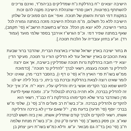
הישיבה יוצאים י''ח בהדלקת נ''ח שמדליקים בביהמ''ד, ואינם צריכים
להשתתף בפרוטות, דאנן סהדי שהנהלת הישיבה מקנה להם זכות
במקצת דמי הנרות והשמן של חנוכה. ואפי' אם הם סמוכים על שלחן
הישיבה ללא כל תשלום, מ''מ הנהלת הישיבה מזכה במתנה גמורה לכל
בחורי הישיבה, ללא יוצא מן הכלל. וכמ''ש בתשובת הרשב''א (סי' תקמב),
שאף במתנה שפיר דמי. וכ''פ הגרש''ז אוירבך בספר שלמי מועד (עמוד
רד). וע''ע בחזון עובדיה על הלכות חנוכה.].
ה
בחור ישיבה בארץ ישראל שהוריו בארצות הברית, שהדבר ברור שבעת
צאת הכוכבים בארץ ישראל עוד לא הדליקו הוריו נר חנוכה, מעיקר הדין
יוצא ידי חובה בהדלקת נרות חנוכה שמדליקין בישיבה, אך אם ירצה
להדליק נר חנוכה בעצמו, רשאי לברך ''להדליק נר חנוכה''. [כדמוכח
ממ''ש בשו''ת פרי הארץ ח''א (סי' ט דף ו), בהסבר דברי מרן, שאינו יכול
לומר שאינו רוצה לצאת בהדלקת וברכת בני ביתו, כי בכל לילה יש לנו
לחוש שמא כבר הקדימו אנשי ביתו והדליקו עליו, ויצא י''ח. א''כ איך יכול
זה להדליק בברכה, ולא תהיה ברכתו לבטלה? ע''כ. ומוכח שאף לדעת
מרן כשהדבר ברור שלא הקדימוהו בהדלקת נ''ח כבנ''ד, רשאי הוא
להקדים ולהדליק בברכה. וכ''כ בשו''ת רב פעלים ח''ב (סי' נ), שלפי מ''ש
בברכי יוסף (סי' תרעז) בדעת מרן, י''ל שאם עדיין לא בירכה והדליקה
אשתו, רשאי להקדים ולברך קודם שתדליק אשתו, ואין בזה חשש לברכה
שא''צ. וכן פסק במשנ''ב (סי' תרעז ס''ק טז). וכ''כ בשו''ת מנחת שלמה
ח''ב (סי' נא) בד''ה גם מבואר. ע''ש. ודלא כמ''ש בשו''ת ויען יצחק בן