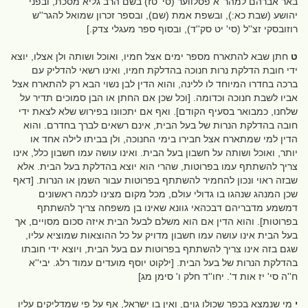
באר אברהם למהר''א פסלווער (סי' טז) בשם הרב גליא מסכת, ובפני
יהושע (שבת כא:), ובשפת אמת (שם), ובספר זכרון שמואל להגר''ש
רוזובסקי זצ''ל (סי' יט סק''ד), ובסוף ספר מעגלי צדק.]
ט
חתן שבא להתארח מספר ימים אצל חמיו, ואוכל ושותה ולן אצלו, יוצא
ידי חובת הדלקת נרות חנוכה בהדלקת חמיו, ואינו רשאי להדליק עם
ברכה בחדרו המיוחד לו ללינה, והוא הדין לבן נשוי הבא רק להתארח אצל
אביו לשבת חנוכה וכדומה. [וכל שכן אם החתן או הבן סמוכים תדיר על
שלחנו, כמבואר בסעיף הקודם]. ואף אם יתכוונו בפירוש שלא לצאת ידי
חובה בהדלקת הנרות של בעל הבית, אינם רשאים לברך בחדרם. והוא
הדין למי שמתארח אצל חבירו בימי החנוכה, ולן בביתו לילה אחד או
יותר, ואוכל ושותה על חשבון בעל הבית. ואינו עושה עמו חשבון כלל, אינו
צריך להשתתף עמו בפרוטות, שהרי הוא יוצא בהדלקת בעל הבית. אלא
שבזה ראוי ונכון להחמיר להשתתף בפרוטות עבור השמן או הנרות. [דאף
שכן המנהג שנהגו בו גדולי עולם, מכל מקום מצינו לכמה ראשונים
דמשמע מדבריהם דבכהאי גוונא שאינו בן משפחה צריך להשתתף
בפרוטות]. והוא הדין אם הוא משלם לבעל הבית איזה סכום מסויים, אך
בעל הבית אינו עושה עמו חשבון מדויק על כל ההוצאות שמוציא עליו,
שגם בזה אינו צריך להשתתף בפרוטות עם בעל הבית, ויוצא ידי חובתו
בהדלקת הנרות של בעל הבית. [ילקוט יוסף מועדים עמוד רלג. יבי''א
ח''ה סי' יז אות ד'. יחו''ד חלק ו' סימן מג]
י
מי שנמצא בכפר שכולו גוים, ואין בו ישראל, אף על פי שמדליקים עליו