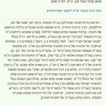
שושן (סוף עמוד קו). ע''ש. חזו''ע שם].
באדיבות
קיצור ש''ע ילקוט יוסף החדש
ו הרואה נרות חנוכה שהודלקו בבית הכנסת, בתוך חצי שעה של זמן
הדלקתם, יברך ברכות הראיה, היינו שעשה נסים ושהחיינו בלילה הראשון
של חנוכה, וברכת שעשה נסים בשאר הלילות. [שכיון שמנהג הדלקת נ''ח
בבית הכנסת ''בברכה'' הביאו מרן בש''ע, ופסק כן לדינא, הו''ל בכלל
''מנהג ישראל תורה הוא''. תוס' (מנחות כ:), ורמב''ן (פסחים ז:). וממילא
יש לברך על הראיה של נרות החנוכה שהודלקו בביהכ''נ. וכן מתבאר
בשו''ת משפטי עוזיאל (חאו''ח סי' ז). ובשו''ת בית מרדכי (סי' מ). וכן
נראה בשו''ת מנחת אלעזר ח''ב (סי' סח), ובשו''ת התעוררות תשובה ח''א
(סי' קג). ואף שבאגרות משה ח''א (חאו''ח סי' קצ) כתב, שאין לברך על
הראיה של נ''ח כשרואה נ''ח של ביהכ''נ, כיון שאינו אלא מנהג. וכ''כ ביומין
דחנוכה (דף ריז.). אולם אין דבריהם מחוורים, שהרי אנו עושים מעשה
לברך כל הברכות על נרות חנוכה שבביהכ''נ, אע''פ שאנו נוהגים שלא
לברך על ההלל דר''ח, משום שאינו אלא מנהג, ואילו כאן המנהג בכל
תפוצות ישראל כמו שפסק מרן בש''ע שמדליקים נרות בביהכ''נ בברכה.
ונתבאר בשו''ת יביע אומר ח''ז (חאו''ח סי' נז), ליישב הדברים. כיעו''ש.
לכן אף לענין ברכות הראיה, יש לברך על ראיית נרות חנוכה שבבית
הכנסת. וראה בחזון עובדיה על הלכות חנוכה].