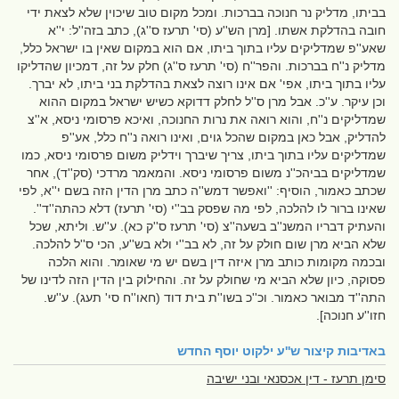
בביתו, מדליק נר חנוכה בברכות. ומכל מקום טוב שיכוין שלא לצאת ידי
חובה בהדלקת אשתו. [מרן הש''ע (סי' תרעז ס''ג), כתב בזה''ל: י''א
שאע''פ שמדליקים עליו בתוך ביתו, אם הוא במקום שאין בו ישראל כלל,
מדליק נ''ח בברכות. והפר''ח (סי' תרעז ס''ג) חלק על זה, דמכיון שהדליקו
עליו בתוך ביתו, אפי' אם אינו רוצה לצאת בהדלקת בני ביתו, לא יברך.
וכן עיקר. ע''כ. אבל מרן ס''ל לחלק דדוקא כשיש ישראל במקום ההוא
שמדליקים נ''ח, והוא רואה את נרות החנוכה, ואיכא פרסומי ניסא, א''צ
להדליק, אבל כאן במקום שהכל גוים, ואינו רואה נ''ח כלל, אע''פ
שמדליקים עליו בתוך ביתו, צריך שיברך וידליק משום פרסומי ניסא, כמו
שמדליקים בביהכ''נ משום פרסומי ניסא. והמאמר מרדכי (סק''ד), אחר
שכתב כאמור, הוסיף: ''ואפשר דמש''ה כתב מרן הדין הזה בשם י''א, לפי
שאינו ברור לו להלכה, לפי מה שפסק בב''י (סי' תרעז) דלא כהתה''ד''.
והעתיק דבריו המשנ''ב בשעה''צ (סי' תרעז ס''ק כא). ע''ש. וליתא, שכל
שלא הביא מרן שום חולק על זה, לא בב''י ולא בש''ע, הכי ס''ל להלכה.
ובכמה מקומות כותב מרן איזה דין בשם יש מי שאומר. והוא הלכה
פסוקה, כיון שלא הביא מי שחולק על זה. והחילוק בין הדין הזה לדינו של
התה''ד מבואר כאמור. וכ''כ בשו''ת בית דוד (חאו''ח סי' תעג). ע''ש.
חזו''ע חנוכה].
באדיבות
קיצור ש''ע ילקוט יוסף החדש
סימן תרעז - דין אכסנאי ובני ישיבה