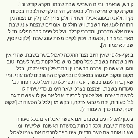
קודש, שנאמר, וביום השביעי שבת שבתון מקרא קודש וכו'.
ומקרא קודש פירשו חז''ל בספרא, דהיינו לקדשו ולכבדו בכסות
נקיה, ולענגו בעונג אכילה ושתיה. ולכן צריך לכוין לקיים מצוה מן
התורה לענג את השבת. ויש חולקים ואומרים שמצות עונג שבת
אינה אלא מדרבנן, ומדברי קבלה. ועל כל פנים כבר הפליגו חז''ל
מאד במצוה זו, וכאמור. ויכוין לקיים מצות עונג שבת.
[ילקוט יוסף,
שבת א עמוד א']
.
ב
אף-על-פי שאין חיוב מצד ההלכה לאכול בשר בשבת, שהרי אין
חיוב שמחה בשבת, מכל מקום מי שיכול לקנות בשר לשבת, טוב
והגון שיעשה כן. וירבה בבשר ויין ובתבשילין כפי יכלתו, ובכל
מקום ומקום יענגוהו במאכלים ובמשקים החשובים להם עונג. ומי
שאין בידו לענגו בבשר, יענגהו כפי יכלתו, ויאכל לכל הפחות ב'
סעודות בשבת. ויצמצם בצרכי שאר הימים, כדי שיהיה לו
לסעודות שבת. ואל יצטרך לבריות. אבל אם אין לו אפשרות גם
לב' סעודות, יקח מגבאי צדקה, ויבקש מזון לכל ג' הסעודות.
[ילקוט
יוסף, שבת כרך א עמוד ה]
.
ג
נכון לאכול דגים בשבת. ואם אפשר יאכל דגים בכל סעודה
מסעודות שבת, ולכל הפחות בסעודה ראשונה ושלישית. ומי
שאינו אוהב את טעם הדגים, אינו חייב להכריח את עצמו לאכול