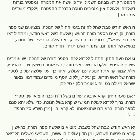
המפטיר קורא מביום השמיני עד כן עשה את המנורה, ומפטיר בנרות
דשלמה, ולעולם אין מזכירים חנוכה בברכת ההפטרה. [ילקו''י מועדים
עמ' רמה].
ח
ראש חודש טבת שחל להיות בימי החול של חנוכה, מוציאים שני ספרי
תורה, וקוראים בספר תורה הראשון שלשה בשל ראש חודש, ומתחיל ''צו
את בני ישראל'', ובספר תורה השני קורא העולה הרביעי בשל חנוכה,
בנשיא של אותו יום. שתדיר ואינו תדיר, תדיר קודם.
ט
אם טעה החזן והתחיל לקרוא לכהן בספר תורה של חנוכה, יש אומרים
שצריך להפסיק, ולקרוא בשל ראש חודש, ויש אומרים שאין צריך להפסיק,
אלא יגמור קריאת החנוכה עם העולה, ואחר כך יעלו שלשה עולים לספר
תורה של ראש חודש. וכן עיקר. [ילקוט יוסף מועדים עמוד רמו. מאור
ישראל מגילה כט: יביע אומר חלק י סי' כב].
י
אם טעה החזן וקרא ארבעה עולים בשל ר''ח וכבר הוציאו שני ספרי
תורה, צריך לקרוא לעולה חמישי שיקרא בשל חנוכה, כדי שלא יהא פגם
לספר תורה, בראותם שהוציאוהו ולא קראו בו. [מרן הש''ע סי' תרפד
ס''ג].
יא
ראש חודש טבת שחל בשבת, מוציאים שלשה ספרי תורה, בראשון
קוראים פרשת השבוע, ומן הדין עולים בו ששה, והשביעי משלים הקריאה
בספר שני, שהוא של ראש חודש, ומתחילים מן הפסוק וביום השבת,