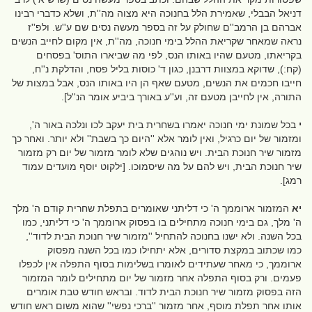
דניאל הבבלי, שאמירת הלל בחנוכה היא מצוה מה''ת, ושלא כדברי רבינו
אברהם בן הרמב''ם שחולק על זה בספר מעשה נסים שם ע''ש. ולפ''ז
נראה שמאחר שקריאת ההלל בימי חנוכה, מה''ת, אין מקום לחייב הנשים
בקריאתו, מטעם שהיו באותו הנס, לפי מה שביארו התוס' בפסחים
(קח:), שדוקא במצוות דרבנן, כגון ד' כוסות בליל פסח, והדלקת נ''ח,
חייבו חכמים את הנשים, מטעם שאף הן היו באותו הנס, אבל במצות של
התורה, אין לחייבן מטעם זה, וע''ע באורך ביביע אומר הנ''ל].
י
בכל שמונת ימי חנוכה יאמרו בשחרית בית יעקב לכו ונלכה באור ה',
ומזמור של יום כרגיל, ואין לומר אלא ''היום כך בשבת'' ולא יותר. ואחר כך
מזמור שיר חנוכת הבית. ויש נוהגים שלא לומר מזמור של יום רק מזמור
שיר חנוכת הבית, ויש להם על מה שיסמוכו. [ילקוט יוסף מועדים עמוד
רמג].
יא
המזמור ארוממך ה' כי דליתני שאומרים בתפלת שחרית קודם ה' מלך
ה' מלך, גם בימי חנוכה מתחילים בו בפסוק ארוממך ה' כי דליתני, כמו
בכל השנה. ולא ישנו בחנוכה להתחיל ''מזמור שיר חנוכת הבית לדוד'',
כמו שכתוב במקצת סדורים, אלא יתחילו כמו בכל השנה מפסוק
ארוממך, כי מאחר שעתידים לאומרו בשלימות בסוף התפלה אין לכפלו
פעמים. ורק בסוף התפלה אחר מזמור של יום מתחילים לומר המזמור
הזה בפסוק מזמור שיר חנוכת הבית לדוד. ובראש חודש טבת אומרים
אותו אחר תפלת מוסף, אחר מזמור ''ברכי נפשי'' שהוא משום ראש חודש