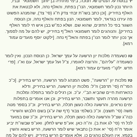
יד
בנוסח על הנסים של חנוכה, בימי מתתיה בן יוחנן ''חשמונאי'' ובניו,
היותר נכון לומר חשמונַאי, הנו''ן בפתח, והאלף נחה, ולא לבטאת את
האלף בחיריק. [וכן כתב בשו''ת זבחי צדק ח''ג (סי' צד), שהמנהג הפשוט
פה עירנו בגדאד, לומר חשמונאי, הנון בפתח והאלף נחה, וכן הנוסח
השגור בפי כל החזנים, שהוא שם. ושלא כמ''ש בבן איש חי לומר האלף
בחיריק]. והנוהגים לומר חשמונאי האל''ף בחיריק, יש להם על מה לסמוך.
אך נכון יותר לומר הנו''ן בפתח והאל''ף נחה. [ילקוט יוסף מועדים עמוד
רמא].
טו
כשעמדה מלכות יון הרשעה על עמך ישראל. כן הנוסח הנכון. ואין לומר
כשעמדה ''עליהם'', והרוצה לאומרו, צ''ל ועל עמך ישראל, עם וא''ו. [פרי
חדש. ילקו''י מועדים עמוד רמא].
טז
מלכות יון ''הרשעה'', פשט המנהג לומר הרִשעה, הריש בחיריק. [כ''כ
הפר''ח (סי' תרפב) וז''ל: מלכות יון הרשעה, הריש בחיריק, ודלא
כהארחות חיים שהביא הב''י. ע''כ. וכן רגילים לומר בתפלה ומלכות
הרִשעה מהרה תעקר ותשבר, הריש בחיריק. וכן אנו אומרים בתפלות
ימים נוראים, והרשעה כולה כעשן תכלה, הריש בחיריק. וכ''כ בספר מטה
משה (סי' תשצו). וכ''כ בשלמי צבור (דף שה ע''ג) בשם הלבוש והשיורי
כנה''ג שצ''ל והרשעה כולה כעשן תכלה, הריש בחיריק. וכ''כ שם במועד
לכל חי (סי' לג אות ב). וה''ה כאן. אע''פ שיש לחלק. ואע''פ שבשו''ת יביע
אומר ח''ח (סי' יא אות כ) נתבאר שיש לומר הרשעה, הריש בשוא והשין
בקמץ, אין העולם נוהגים כן. אלא אומרים הריש בחיריק. ויש להם על מה