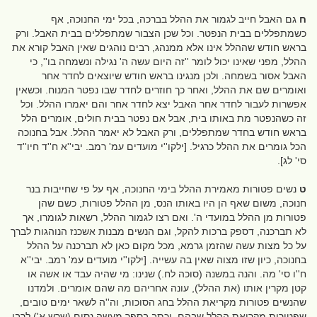
ח
גם האבל חייב לגמור את ההלל בברכה, בכל ימי החנוכה, אף
כשמתפללים בבית הנפטר. וכל שכן הצבור שמתפללים בבית האבל. ורק
בראש חודש שההלל אינו אלא ממנהג, רבים נוהגים שאין האבל קורא את
ההלל, מפני שאינו יכול לומר ''זה היום עשה ה' נגילה ונשמחה בו'', כי
האבל אסור בשמחה. ולכן מנגינו בראש חודש שיוצאים לחדר אחר
ואומרים שם את ההלל, ואחר כך חוזרים לחדר שבו נפטר המנוח. וכשאין
אפשרות לעבור לחדר אחר האבל יצא לחדר אחר והם יאמרו ההלל. וכל
זה כשהנפטר מת באותו בית, אבל אם נפטר בבית חולים, אומרים הלל
בראש חודש בחדר שמתפללים, ורק האבל לא יאמר ההלל. אבל בחנוכה
הכל גומרים את ההלל כרגיל. [ילקו''י מועדים עמ' רמב. יבי''א ח''ד חיו''ד
סי' לג].
ט
נשים פטורות מאמירת ההלל בימי החנוכה, אף על פי שחייבות בנר
חנוכה, משום שאף הן היו באותו הנס, מן ההלל פטורות, כשם שהן
פטורות מן ההלל במועדי ה'. ואם רצו לגמור ההלל, רשאות לגומרו, אך
לא תברכנה, דספק ברכות להקל, וגם הנשים מבנות אשכנז הנוהגות לברך
על כל מצות עשה שהזמן גרמא, מכל מקום כאן לא תברכנה על ההלל
בחנוכה, כיון שזו מצוה שאין בה עשייה. [ילקו''י מועדים עמ' רמב. יבי''א
ח''ו סי' מה. והנה במשנה (סוכה לח.) שנינו: מי שהיה עבד או אשה או
קטן מקרין אותו (את ההלל), עונה אחריהם מה שהם אומרים. ולמדנו
שהנשים פטורות מקריאת ההלל בחג הסוכות, וה''ה לשאר ימים טובים,
שפטורות מקריאת ההלל שבהם. וכתב בספר מעשה נסים (שרש א') לרבי