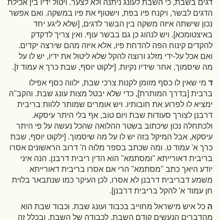
דגים בשבת, כי השבת לעונג ניתנה ולא לצער. ויטול ידיו בין אכילת
הדגים לבשר, ויקנח פיו בפת, וישטוף את פיו במשקה. ואם אפשר
נכון שישתה איזה משקה בין הבשר לדגים,
[שלא ליגע יחד
באיצטומכא]
. ויש לנהוג כן גם בבשר עוף. ואין צריך לדקדק
להקדים קינוח הפה להדחת פיו, אלא איזה מהם שירצה יקדים.
ואם אכל על-ידי מזלג ורוצה להקל שלא ליטול את ידיו, יש לו על
מה שיסמוך, אחר שידיו נקיות.
[ילקוט יוסף, שבת כרך א עמוד ז]
.
ד
מי שאין לו כסף מזומן לקנות צרכי שבת, ילווה כסף אפילו
ברבית
[בדרך המותרת]
, כדי שלא יבטל מצות עונג שבת. והקב''ה
ימציא לו לפרוע את חובותיו. ויש אומרים שמותר ללוות בריבית
דרבנן לצורך סעודות שבת ויום טוב, אף בלי היתר עיסקא.
ולכתחלה נכון שיכתוב בשטר ההלואה שהכל נעשה על פי היתר
עיסקא, אבל המיקל בזה יש לו על מה שיסמוך.
[ילקוט יוסף, שבת
כרך א' עמוד ט. ומה שכתב בספר מלוה ה' דרוב הראשונים אסרו
בריבית דאורייתא ''ומסתמא'' הוא הדין ריבית דרבנן. הנה איני
יודע היאך כתב ''מסתמא'' הרי אם אסרו בריבית דאורייתא
משמע דבריבית דרבנן לא אסרו, לכן העיקר כמו שנתבאר בלוית
חן עמוד א' להקל בריבית דרבנן]
.
ה
כל איש מישראל מחוייב בכבוד ועונג שבת. וכבוד שבת הוא
מהדברים הנעשים קודם השבת, לכבודה של השבת. ובכלל זה