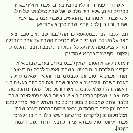
הוא שירחוץ פניו ידיו ורגליו בחמין בערב- שבת, ויחליף בגדיו
בבגדים נאים, שלא יהיה מלבושו של שבת כמלבושו של חול.
ועונג שבת הוא מהדברים הנעשים בשבת עצמה, כגון אכילה
ושתיה, וכיו''ב.
[ילקוט יוסף, שבת כרך א עמוד יא]
.
ו
נכון לכבד הבית במטאטא וכדומה לכבוד שבת ויום טוב. ויציע
מפה על השולחן שאוכלים עליו מכניסת השבת עד אחר ההבדלה.
וראוי להציע מפה נקיה על כל השולחנות שבבית ובבית הכנסת.
[ילקוט יוסף שבת כרך א' עמוד יב]
.
ז
מתקנת עזרא הסופר שאין לכבס בגדים בערב שבת, אלא
מקדימים לכבס ביום חמישי בשבת. ואפשר לכבס גם בשאר
ימות השבוע, אך טוב יותר לכבס מיום ד' והלאה, שאז מתחילה
הארת השבת, וניכר שהוא לכבוד שבת. ואם חל בהם ראש חודש,
והאשה נוהגת שלא לכבס בראש חודש, יכולה להקדים הכביסה
לימי אב''ג, שעיקר התקנה היא שיהא יום הששי פנוי לצרכי שבת
בלבד. והיום שמכבסים במכונת כביסה חשמלית ואין צריך לבזבז
הרבה זמן לכיבוס הבגדים, נראה שמותר לכבס בערב שבת.
ומכל מקום נכון להקדים, כדי שיום הששי כולו יהיה פנוי לצרכי
שבת.
[ילקוט יוסף, שבת א עמוד יג, ובמהדורת תשס''ד עמוד
תקכב]
.