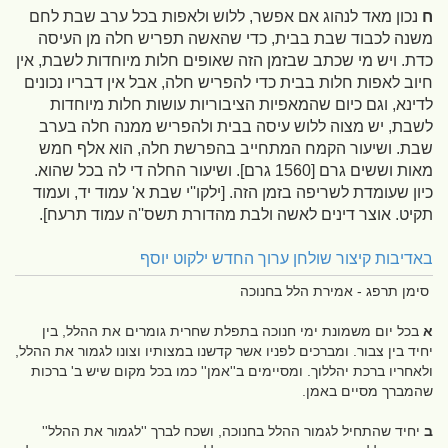
ח
נכון מאד לנהוג אם אפשר, ללוש ולאפות בכל ערב שבת לחם
משנה לכבוד שבת בבית, כדי שהאשה תפריש חלה מן העיסה
כדת. ויש מי שכתב שבזמן הזה שאופים חלות מיוחדות לשבת, אין
חיוב לאפות חלות בבית כדי להפריש חלה, אבל אין דבריו נכונים
לדינא, וגם כיום שהמאפיות הציבוריות עושות חלות מיוחדות
לשבת, יש מצוה ללוש עיסה בבית ולהפריש ממנה חלה בערב
שבת. ושיעור הקמח המתחייב בהפרשת חלה, הוא אלף חמש
מאות וששים גרם
[1560 גרם]
. ושיעור החלה די לה בכל שהוא.
כיון שעומדת לשריפה בזמן הזה.
[ילקו''י שבת א' עמוד יד, ועמוד
תקיט. אוצר דינים לאשה ולבת מהדורת תשס''ה עמוד תרעח]
.
באדיבות קיצור שולחן ערוך החדש ילקוט יוסף
סימן תרפג - אמירת הלל בחנוכה
א
בכל יום משמונת ימי חנוכה בתפלת שחרית גומרים את ההלל, בין
יחיד בין צבור. ומברכים לפניו אשר קדשנו במצותיו וצונו לגמור את ההלל,
ולאחריו ברכת יהללוך. ומסיימים ב''אמן'' כמו בכל מקום שיש ב' ברכות
שהמברך מסיים באמן.
ב
יחיד שהתחיל לגמור ההלל בחנוכה, ושכח לברך ''לגמור את ההלל''