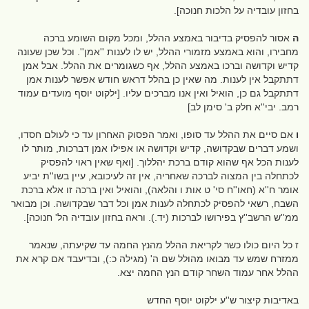
בחזון עובדיה על הלכות חנוכה].
ה
אסור להפסיק בדיבור באמצע ההלל, ומכל מקום השומע ברכה
מחבירו, והוא באמצע מזמורי ההלל, יש לו לענות ''אמן''. וכל שכן שעונה
קדיש וקדושה וברכו באמצע ההלל, אף כשגומרים את ההלל. אבל אמן
דתתקבל אין לענות. מה שאין כן בהלל דראש חודש אפשר לענות אמן
דתתקבל גם כן, הואיל ואין אנו מברכים עליו. [ילקוט יוסף מועדים עמוד
רמב. יבי''א חלק ב' סימן לב]
ו
אם סיים את ההלל עד סופו, ואמר הפסוק האחרון עד כי לעולם חסדו,
ושמע דברים שבקדושה, קדיש וקדושה או אפילו אמן דברכות, מותר לו
לענות הכל אף שהוא קודם ברכת יהללוך. [ואף שאין ראוי להפסיק
לכתחלה בין המצוה לברכה שאחריה, אין זה לעיכובא, עיין בשו''ת יביע
אומר ח''א (חאו''ח סי' ט אות ו והלאה), והואיל ואין ברכה זו אלא ברכת
השבח, רשאי להפסיק לכתחלה לענות אמן וכל דבר שבקדושה. וכן מבואר
ממ''ש הרשב''ץ בפירושו לברכות (יד.). וראה בחזון עובדיה הל' חנוכה].
ז כל היום כולו כשר לקריאת ההלל מהנץ החמה עד שקיעתה, שנאמר
ממזרח שמש עד מבואו מהולל שם ה' (מגילה כ:), ובדיעבד אם קרא את
ההלל אחר עמוד השחר קודם הנץ החמה יצא.
באדיבות קיצור ש''ע ילקוט יוסף החדש