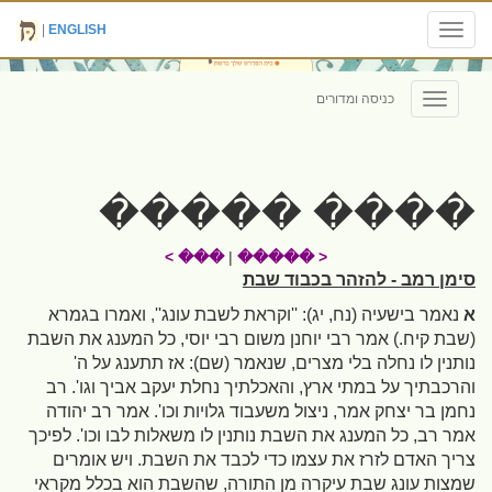
|
ENGLISH
Toggle
navigation
כניסה ומדורים
Toggle
navigation
���� �����
��� >
|
< �����
סימן רמב - להזהר בכבוד שבת
א
נאמר בישעיה
(נח, יג)
: ''וקראת לשבת עונג'', ואמרו בגמרא
(שבת קיח.)
אמר רבי יוחנן משום רבי יוסי, כל המענג את השבת
נותנין לו נחלה בלי מצרים, שנאמר
(שם)
: אז תתענג על ה'
והרכבתיך על במתי ארץ, והאכלתיך נחלת יעקב אביך וגו'. רב
נחמן בר יצחק אמר, ניצול משעבוד גלויות וכו'. אמר רב יהודה
אמר רב, כל המענג את השבת נותנין לו משאלות לבו וכו'. לפיכך
צריך האדם לזרז את עצמו כדי לכבד את השבת. ויש אומרים
שמצות עונג שבת עיקרה מן התורה, שהשבת הוא בכלל מקראי