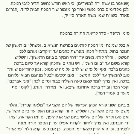
(שנאמר בו עשה ירח למועדים), כי ראש חודש נחשב תדיר לגבי חנוכה,
ולכן מקדימים ברכי נפשי ואחר כך מזמור שיר חנוכת הבית לדוד. [הגר''מ
פארדו בשו''ת שמו משה חאו''ח סי' יד].
סימן תרפד - סדר קריאת התורה בחנוכה
א
בכל שמונת ימי חנוכה קוראים בפרשת הנשיאים, וכשחל יום ראשון של
חנוכה בחול, מתחיל הכהן מפרשת כהנים עד ''ויקריבו אותם לפני
המשכן'', והלוי קורא משם עד ''ויהי המקריב ביום הראשון'', והשלישי
קורא משם עד ''ביום השני''. ויש נוהגים שהכהן קורא עד סיום ברכת
כהנים בלבד, ואף על פי שיש להם על מה שיסמוכו, נכון להודיעם שיותר
טוב להמשיך עד ''לפני המשכן'', ואם יסכימו לבטל מנהגם תבוא עליהם
ברכה. ואין צריך לומר שאם טעה השליח צבור וסיים לכהן ''ואני אברכם''.
וקפץ הכהן ובירך ברכה אחרונה שיצא, ואין מחזירין אותו. [ילקוט יוסף
מועדים עמוד רמד].
ב
ביום השני קורא הכהן הפרשה של יום השני עד ''מלאה קטרת'', והלוי
משם עד ביום השלישי. והשלישי חוזר וקורא ביום השני עד ביום השלישי.
ואם טעו וקראו של יום שלישי ביום שני או להיפך, וסיימו הקריאה, יצאו
ידי חובתם, ואין צריך לחזור ולקרות אפילו עדיין הספר תורה מונח
לפניהם. וכן הוא הדין לשאר ימי חנוכה. וכן אם טעו וקרא הלוי ''פר אחד''