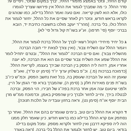
קודם ההלל, ונזכר באמצע מזמורי ההלל, יברך במקום שנזכר, ויסיים על
סדר ההלל. כי מה שמברך לגמור את ההלל אין פירושו שצריך לגומרו
כולו, אלא הוא לשון קריאה. ואם טעה ואמר ההלל בדילוג, כמו שנוהגים
לקראו בראש חודש, ונזכר רק לאחר שסיים את כל ההלל, יחזור לגמור את
ההלל כולו, בלי ברכה. [מהר''ר יעקב מולכו בתשובה כתיבת יד, הובא
בברכי יוסף (סי' תרפג). וע''ע בשו''ת קול גדול סי' לא].
ג
כל יחיד מיחידי הקהל רשאי לברך על ההלל ברכת לגמור את ההלל,
ויגמור ההלל עם השליח צבור, (ואין צורך לצאת ידי חובה הברכה
מהשליח צבור). ואם סיים הברכה ''לגמור את ההלל'', ובטרם יתחיל לומר
את ההלל שמע את השליח צבור שסיים גם הוא את הברכה, לא יענה
אחריו אמן, דהוה ליה הפסק בין הברכה שבירך בעצמו, לקריאת ההלל.
[כדמוכח בברכות (מ.). וכ''פ בשלחן ערוך יו''ד (סימן יט ס''ד), ואע''פ
שאמן זה הוא על הברכה שעוסק בה, בכל זאת נחשב הפסק. וכמ''ש כיו''ב
בשו''ת פנים מאירות חלק ב (סימן ה), שהמברך בורא פרי הגפן על היין,
ולפני שיטעם ענה אמן אחר ברכת בפה''ג של חבירו, הוי הפסק, וברכה
לבטלה בירך, וחייב לחזור ולברך כיון שהפסיק באמן, וכדמוכח ממ''ש מרן
הבית יוסף או''ח (סימן נט), וראה בחזון עובדיה על הלכות חנוכה].
ד
הקורא את ההלל ביום טוב, בימים שגומרים בהם את ההלל, ואחר כך
נסתפק אם קרא ההלל בדילוג כמו בראש חודש, כיון שאמר חלק ממנו
הוה ליה ספיקא דרבנן ואין לחזור ולקרוא מספק. ומכל מקום בדילג
בודאי, ביום טוב, יש לחזור ולגמור את ההלל בלי ברכה. [ראה באורך