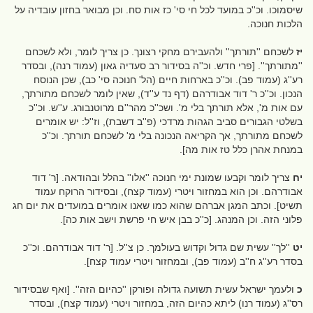
שיסמוכו. וכ''כ במועד לכל חי סי' כז אות סח. וכן מבואר בחזון עובדיה על
הלכות חנוכה.
יז
לשכחם ''תורתך'' ולהעבירם מחקי רצונך. כן צריך לומר, ולא לשכחם
''מתורתך''. [פרי חדש. וכ''ה בסידור רב סעדיה גאון (עמוד רנה), ובסדר
רע''ג (עמוד פב). וכ''כ בארחות חיים (הל' חנוכה סי' כב), שכן הנוסח
הנכון. וכ''כ ר' דוד אבודרהם (דף נד ע''ד), שאין לומר לשכחם מתורתך,
עם אות מ', אלא תורתך בלי מ'. ושכ''כ מהר''ם מרוטנבורג. ע''ש. וכ''כ
בשלטי הגבורים סביב הגהות מרדכי (פ''ב דשבת), וז''ל: יש אומרים
לשכחם מתורתך, אך הקריאה הנכונה בלי מ' לשכחם תורתך. וכ''כ
במנחת אהרן כלל טז אות מה].
יח
צריך לומר וקבעו שמונת ימי חנוכה ''אלו'' בהלל ובהודאה. [ר' דוד
אבודרהם. וכן הוא במחזור ויטרי (עמוד קצח), ובסידור הרוקח עמוד
תשיט]. וכתב המגן אברהם שהוא כמו שאנו אומרים במועדים את יום חג
פלוני הזה. וכן המנהג. [כ''כ בבן איש חי פרשת וישב אות כה].
יט
''לך'' עשית שם גדול וקדוש בעולמך. כן צ''ל. [ר' דוד אבודרהם. וכ''כ
בסדר רע''ג ח''ב (עמוד פב), ובמחזור ויטרי עמוד קצח].
כ
ולעמך ישראל עשית תשועה גדולה ופורקן ''כהיום הזה''. [ואף שבסידור
רס''ג (עמוד רנו) ליתא כהיום הזה, במחזור ויטרי (עמוד קצח), ובסדר