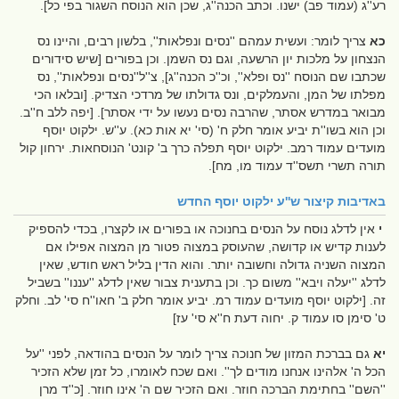
רע''ג (עמוד פב) ישנו. וכתב הכנה''ג, שכן הוא הנוסח השגור בפי כל].
כא
צריך לומר: ועשית עמהם ''נסים ונפלאות'', בלשון רבים, והיינו נס
הנצחון על מלכות יון הרשעה, וגם נס השמן. וכן בפורים [שיש סידורים
שכתבו שם הנוסח ''נס ופלא'', וכ''כ הכנה''ג], צ''ל''נסים ונפלאות'', נס
מפלתו של המן, והעמלקים, ונס גדולתו של מרדכי הצדיק. [ובלאו הכי
מבואר במדרש אסתר, שהרבה נסים נעשו על ידי אסתר]. [יפה ללב ח''ב.
וכן הוא בשו''ת יביע אומר חלק ח' (סי' יא אות כא). ע''ש. ילקוט יוסף
מועדים עמוד רמב. ילקוט יוסף תפלה כרך ב' קונט' הנוסחאות. ירחון קול
תורה תשרי תשס''ד עמוד מו, מח].
באדיבות
קיצור ש''ע ילקוט יוסף החדש
י
אין לדלג נוסח על הנסים בחנוכה או בפורים או לקצרו, בכדי להספיק
לענות קדיש או קדושה, שהעוסק במצוה פטור מן המצוה אפילו אם
המצוה השניה גדולה וחשובה יותר. והוא הדין בליל ראש חודש, שאין
לדלג ''יעלה ויבא'' משום כך. וכן בתענית צבור שאין לדלג ''עננו'' בשביל
זה. [ילקוט יוסף מועדים עמוד רמ. יביע אומר חלק ב' חאו''ח סי' לב. וחלק
ט' סימן סו עמוד ק. יחוה דעת ח''א סי' עז]
יא
גם בברכת המזון של חנוכה צריך לומר על הנסים בהודאה, לפני ''על
הכל ה' אלהינו אנחנו מודים לך''. ואם שכח לאומרו, כל זמן שלא הזכיר
''השם'' בחתימת הברכה חוזר. ואם הזכיר שם ה' אינו חוזר. [כ''ד מרן