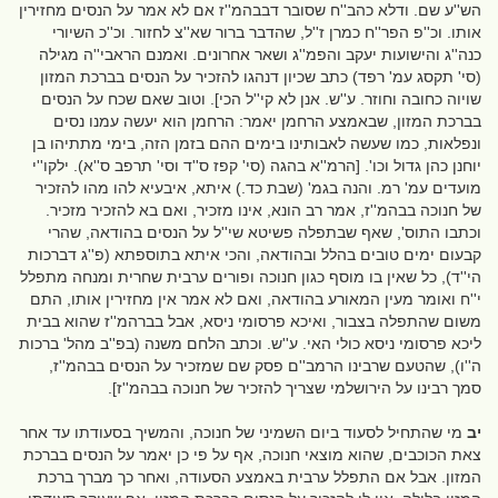
הש''ע שם. ודלא כהב''ח שסובר דבבהמ''ז אם לא אמר על הנסים מחזירין
אותו. וכ''פ הפר''ח כמרן ז''ל, שהדבר ברור שא''צ לחזור. וכ''כ השיורי
כנה''ג והישועות יעקב והפמ''ג ושאר אחרונים. ואמנם הראבי''ה מגילה
(סי' תקסג עמ' רפד) כתב שכיון דנהגו להזכיר על הנסים בברכת המזון
שויוה כחובה וחוזר. ע''ש. אנן לא קי''ל הכי]. וטוב שאם שכח על הנסים
בברכת המזון, שבאמצע הרחמן יאמר: הרחמן הוא יעשה עמנו נסים
ונפלאות, כמו שעשה לאבותינו בימים ההם בזמן הזה, בימי מתתיהו בן
יוחנן כהן גדול וכו'. [הרמ''א בהגה (סי' קפז ס''ד וסי' תרפב ס''א). ילקו''י
מועדים עמ' רמ. והנה בגמ' (שבת כד.) איתא, איבעיא להו מהו להזכיר
של חנוכה בבהמ''ז, אמר רב הונא, אינו מזכיר, ואם בא להזכיר מזכיר.
וכתבו התוס', שאף שבתפלה פשיטא שי''ל על הנסים בהודאה, שהרי
קבעום ימים טובים בהלל ובהודאה, והכי איתא בתוספתא (פ''ג דברכות
הי''ד), כל שאין בו מוסף כגון חנוכה ופורים ערבית שחרית ומנחה מתפלל
י''ח ואומר מעין המאורע בהודאה, ואם לא אמר אין מחזירין אותו, התם
משום שהתפלה בצבור, ואיכא פרסומי ניסא, אבל בברהמ''ז שהוא בבית
ליכא פרסומי ניסא כולי האי. ע''ש. וכתב הלחם משנה (בפ''ב מהל' ברכות
ה''ו), שהטעם שרבינו הרמב''ם פסק שם שמזכיר על הנסים בבהמ''ז,
סמך רבינו על הירושלמי שצריך להזכיר של חנוכה בבהמ''ז].
יב
מי שהתחיל לסעוד ביום השמיני של חנוכה, והמשיך בסעודתו עד אחר
צאת הכוכבים, שהוא מוצאי חנוכה, אף על פי כן יאמר על הנסים בברכת
המזון. אבל אם התפלל ערבית באמצע הסעודה, ואחר כך מברך ברכת