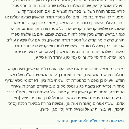
והעולה אומר קדיש, שבזה נשלמו העולים שהם חובת היום. והמפטיר
קורא בספר תורה השלישי בפרשת הנשיאים, וגם הוא אומר קדיש,
ומפטיר רני ושמחי בת ציון. ואם עלו בספר תורה הראשון שבעה עולים או
יותר, העולה האחרון בספר תורה הראשון, אומר גם כן קדיש. ונמצא
שאומרים שלשה קדישים, קדיש אחר כל ספר תורה. וכן המנהג. וכן יש
לנהוג בראש חודש ניסן שחל להיות בשבת, שמוציאים בו שלשה ספרי
תורה, שיש לומר קדיש על הספר תורה הראשון, רק אם עלו שבעה עולים
או יותר, כגון שהעלו מוספין, שאז יש לומר חצי קדיש לכל ספר תורה,
מאחר ונשלמה חובת היום בספר הראשון. [ילקוט יוסף מועדים עמוד
רמו. יבי''א ח''ד סי' כד. וח''ט (סי' טז), יחו''ד ח''א סי' עו]
יב
בשבת וראש חודש טבת אם אחר הקריאה בס''ת הראשון, טעה וקרא
תחלה בפרשת הנשיאים, וסיים, ואחר כך קרא המפטיר בס''ת של ראש
חודש, אע''פ כן מפטיר בהפטרת רני ושמחי בת ציון, דפרסומי ניסא עדיף
מתדיר, (כדאיתא בשבת כג:). ומכל מקום טוב שקודם הברכות שאחר
ההפטרה, יאמר פסוק ראשון ופסוק אחרון של השמים כסאי, ואח''כ יברך.
ובדיעבד אם הפטיר בהשמים כסאי, והתחיל לברך אחריה, יצא. [חיי
אדם, ושערי אפרים (שער ח אות עו), ומשנה ברורה בביאור הלכה (ס''ס
תרפד). וע' בשו''ת שואל ונשאל ח''א (סי' סג). ע''ש].
באדיבות
קיצור ש''ע ילקוט יוסף החדש