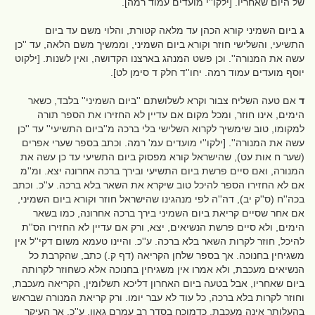
של היום שאחריו. [ילקו''י מועדים עמוד רמה].
ג
ביום השמיני קורא הכהן עד מלאה קטורת, והלוי משם עד ביום
התשיעי, והשלישי חוזר וקורא ביום השמיני, וממשיך משם הלאה, עד ''כן
עשה את המנורה''. וכן פשט המנהג בארצנו הקדושה, ואין לשנות. [ילקוט
יוסף מועדים עמוד רמה. יחו''ד חלק ד סימן לט].
ד
אם טעה השליח צבור וקרא לשלושתם ''ביום השמיני'' בלבד, כשאר
הימים, אינו חוזר, ומכל מקום אם עדיין לא החזירו את הספר תורה
למקומו, טוב שימשיך לקרוא השלישי בלי ברכה מ''ביום התשיעי'' עד ''כן
עשה את המנורה''. [ילקו''י מועדים עמ' רמה. וכתב בספר שערי אפרים
(שער ח אות עט), שהישראל קורא מפסוק ביום התשיעי עד כן עשה את
המנורה, ואם סיים פרשת ביום התשיעי ובירך ברכה אחרונה יצא. ומ''מ
אם לא החזירו הספר להיכל טוב שיקרא את השאר בלא ברכה. ע''כ. וכתב
בכה''ח (ס''ק יב), דה''ה לפי מנהגינו שהישראל חוזר וקורא ביום השמיני,
אם אחר שסיים קריאת ביום השמיני בירך ברכה אחרונה, כמו בשאר
הימים, ולא סיים פרשת הנשיאים, יצא, ורק אם עדיין לא החזירו הס''ת
להיכל, חוזר לקרות השאר בלא ברכה. ע''כ. והיינו טעמא משום דקי''ל אין
משגיחין בחנוכה. אך בספר שלחן הקריאה (דף ק.) כתב, שהקרבת כל
הנשיאים מעכבת, ולא אמרו אין משגיחין בחנוכה אלא כשחוזר לקרותה
ביום שאחריו, אבל בטעה ביום האחרון דליכא תשלומין, הקריאה מעכבת,
וחוזר לקרות בלא ברכה, כל עוד לא עבר יומו. ורק קריאת המנורה שבראש
בהעלותך אינה מעכבת, כדמוכח בסדר רב עמרם גאון. ע''כ. אך העיקר