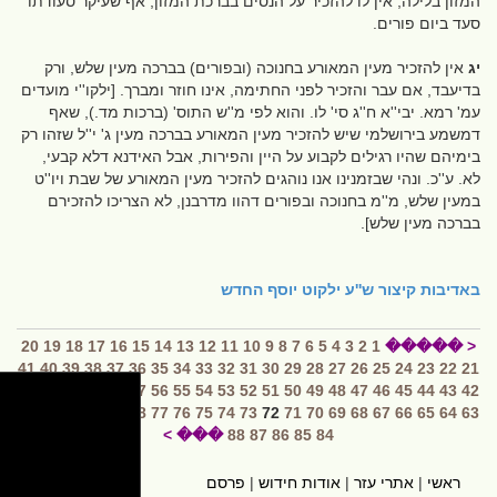
המזון בלילה, אין לו להזכיר על הנסים בברכת המזון, אף שעיקר סעודתו
סעד ביום פורים.
יג
אין להזכיר מעין המאורע בחנוכה (ובפורים) בברכה מעין שלש, ורק
בדיעבד, אם עבר והזכיר לפני החתימה, אינו חוזר ומברך. [ילקו''י מועדים
עמ' רמא. יבי''א ח''ג סי' לו. והוא לפי מ''ש התוס' (ברכות מד.), שאף
דמשמע בירושלמי שיש להזכיר מעין המאורע בברכה מעין ג' י''ל שזהו רק
בימיהם שהיו רגילים לקבוע על היין והפירות, אבל האידנא דלא קבעי,
לא. ע''כ. ונהי שבזמנינו אנו נוהגים להזכיר מעין המאורע של שבת ויו''ט
במעין שלש, מ''מ בחנוכה ובפורים דהוו מדרבנן, לא הצריכו להזכירם
בברכה מעין שלש].
באדיבות
קיצור ש''ע ילקוט יוסף החדש
20
19
18
17
16
15
14
13
12
11
10
9
8
7
6
5
4
3
2
1
< �����
41
40
39
38
37
36
35
34
33
32
31
30
29
28
27
26
25
24
23
22
21
62
61
60
59
58
57
56
55
54
53
52
51
50
49
48
47
46
45
44
43
42
83
82
81
80
79
78
77
76
75
74
73
72
71
70
69
68
67
66
65
64
63
��� >
88
87
86
85
84
ראשי
|
אתרי עזר
|
אודות חידוש
|
פרסם
hidush.co.il