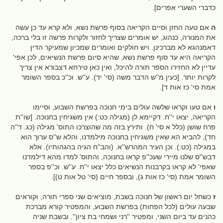
כדברי השערי אפרים].
ה
אם טעה החזן וסיים הקריאה בסוף פרשת נשא, ולא קרא עד כן עשה
את המנורה, כנהוג, יש אומרים שצריך לחזור ולקרות פרשה זו בלי ברכה,
דאמנהגא לא מברכינן. ויש חולקים ואומרים שמכיון שמעיקר הדין
הקריאה היא עד סוף פרשת נשא, שהיא סיום פרשת הנשיאים, לכן אפי'
עדיין לא החזירו הספר תורה להיכל, ואין כאן טירחא דצבורא אין צריך
לקרות יותר. [כעין מ''ש הדבר משה (סי' יד). ע''ש. וכ''כ בספר השומר
אמת סי' כז אות ד].
ו
אם טעו וקראו שלשה עולים בימי חנוכה בפרשת השבוע, וסיימו
הקריאה, יצאו י''ח. דקיימא לן (מגילה כט:) אין משגיחין בחנוכה. [שו''ת
פרח שושן (כלל א סי' ח). ותירץ בזה מה שהוצרכו התוס' מגילה (כג. ד''ה
חד), להביא הא שאין משגיחין בחנוכה מילמדנו, והלא ש''ס ערוך הוא
במגילה (כט:). וכן העיר המהרש''א. (והב''ח הגיה בהגהותיו). אלא
דבש''ס שלנו מיירי שעכ''פ קראו בחנוכה, והתוס' למדו מהא דילמדנו
שאפי' לא קראו בקרבנות הנשיאים כלל יצאו י''ח. ע''ש. וכ''פ בספר
השומר אמת (סי' כז אות ג), ובספר חיים (סי' טל אות ט)].
ז
כשחל יום ראשון של חנוכה בשבת, מוציאים שני ספרי תורה, וקוראים
שבעה עולים (לכל הפחות) בפרשת השבוע, והמפטיר קורא מברכת
כהנים עד ביום השני, ומפטיר ''רני ושמחי בת ציון''. ובשבת שניה