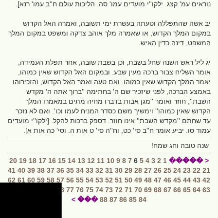
נוראים עמ' קצג. ילקו''י מועדים עמו' סה. הליכות עולם ח''ב עמו' רנא].
יב אשה שהתפללה וטעתה בעשרת ימי תשובה, ואמרה האל הקדוש
במקום המלך הקדוש, או שאמרה מלך אוהב צדקה ומשפט במקום המלך
המשפט, דינה כדין האיש.
יג ליל ראש השנה שחל בשבת, וכן בשבת שובה, אחר תפלת העמידה,
אומר השליח צבור ברכה מעין שבע. ובמקום האל הקדוש שאין כמוהו,
יאמר המלך הקדוש שאין כמוהו. ואם טעה ואמר האל הקדוש, והזכירוהו
באמצע הברכה, לפני שיזכיר שם ה' בחתימה ''ברוך אתה ה' מקדש
השבת'', חוזר ואומר ''מגן אבות בדברו מחיה מתים במאמרו המלך
הקדוש שאין כמוהו'' וימשיך משם כסדר המניח לעמו וכו'. ואם לא נזכר
עד שחתם ''מקדש השבת'' אינו חוזר. דספק ברכות להקל. [ילקו''י מועדים
עמוד סו. יביע אומר ח''ב סי' כט, וח''ה סי' ט אות ה. וסי' כה אות א].
שנה טובה וחג שמח!
20
19
18
17
16
15
14
13
12
11
10
9
8
7
6
5
4
3
2
1
< �����
41
40
39
38
37
36
35
34
33
32
31
30
29
28
27
26
25
24
23
22
21
62
61
60
59
58
57
56
55
54
53
52
51
50
49
48
47
46
45
44
43
42
83
82
81
80
79
78
77
76
75
74
73
72
71
70
69
68
67
66
65
64
63
��� >
88
87
86
85
84