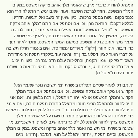
המנהג להורות כדברי מרן, שהאומר מלך אוהב צדקה ומשפט במקום
המלך המשפט, חוזר לברכת השיבה. ועוד, שאם ימשיך התפלה הרי הוא
נכנס בקום ועשה בספק ברכות, וכיון שאין זה בשב ואל תעשה, הדרינן
לכללא דקבלנו הוראת מרן. וכן אם נסתפק אם חתם ''מלך אוהב צדקה
ומשפט'' או ''המלך המשפט'' ונזכר אפילו באמצע מודים, חוזר לברכת
השיבה, וממשיך על הסדר. ומנהג האשכנזים בחוץ לארץ שמי שטעה
ואמר מלך אוהב צדקה ומשפט במקום המלך המשפט, ונזכר לאחר תוך
כדי דיבור, אינו חוזר. [ילקו''י מועדים עמוד סד. ושם בעמוד תרלז תשובה
על דברי האור לציון דפליג בדין זה. וראה עוד בילקו''י תפלה א' מהדורת
תשס''ד סי' קז, עמו' תקמה, ובהליכות עולם ח''ב עמ' רנ. ובשו''ת יביע
אומר ח''ב סימנים ח, ט, י. וח''ט סי' קח. וח''י חאו''ח סי' נד אות כ. ושו''ת
יחוה דעת ח''א סי' נז].
יא אם רק לאחר שסיים תפלתו בעשרת ימי תשובה נזכר שאמר האל
הקדוש או מלך אוהב צדקה ומשפט, וכן אם נסתפק אם אמר המלך
הקדוש והמלך המשפט או לא, יחזור ויתפלל, ויתנה בלשון זה: ''אם אני
חייב לחזור ולהתפלל הריני חוזר ומתפלל בתורת תפלת חובה, ואם אינני
חייב לחזור תהא תפלתי זו תפלת נדבה''. וישתדל לכוין בתפלתו כראוי עד
כדי יכולתו. והואיל ורוב הפוסקים סוברים שגם על אי אמירת המלך
המשפט צריך לחזור ולהתפלל, לפיכך נראה שגם לאחינו האשכנזים, מי
שטעה בעשרת ימי תשובה ואמר מלך אוהב צדקה ומשפט, במקום המלך
המשפט, וסיים תפלתו, יחזור ויתפלל על תנאי דנדבה. [חזו''ע ימים