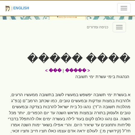
|
ENGLISH
Toggle
navigation
כניסה ומדורים
Toggle
navigation
���� �����
��� >
|
< �����
הנהגות בימי עשרת ימי תשובה
א בעשרת ימי תשובה יפשפש במעשיו לשוב בתשובה ממעשיו הרעים,
ולהרבות במצות וצדקות ובמעשים טובים, כמו שכתב הרמב''ם (בפ''ג
מהלכות תשובה ה''ד): נהגו כל בית ישראל להרבות בצדקה ובמעשים
טובים ולעסוק בתורה ובמצות מראש השנה עד יום הכפורים, יותר מכל
השנה. גם נהגו כולם לקום בעוד לילה בעשרה ימים אלו להתפלל בדברי
סליחות ותחנונים עד שיאיר היום. והרי אפילו בשאר ימות השנה אמרו
חז''ל (קידושין מ:): לעולם יראה אדם עצמו כאלו חציו חייב וחציו זכאי,