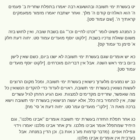
יט בעשרת ימי תשובה ובהושענא רבה יאמרו בתפלת שחרית ב' פעמים
ה' הוא האלהים קודם ה' מלך. ואחר ישתבח יאמרו מזמור ממעמקים
קראתיך ה'. [שם עמוד סט].
כ המנהג פשוט לומר ''זכרנו לחיים וכו''' גם בשבת שובה, ואין לחוש בזה
משום שאלת צרכיו בשבת. [ילקוט יוסף מועדים עמוד סט. יחוה דעת חלק
א' סימן נד עמוד קס].
כא יש אומרים שגם בעשרת ימי תשובה לא ישנו ביום, כשם שאין לישן
ביום בימי ראש השנה. אבל אין דבריהם מוכרחים. [ילקוט יוסף מועדים
עמוד סט].
כב יש נמנעים מלערוך נישואין בעשרת ימי תשובה, ומכל מקום הרוצים
לעשות נשואין בעשרת ימי תשובה, ראויים לעדוד כדי להקדים הנשואין כל
מה שאפשר, שזריזים מקדימים למצוות. ואם הגיע החתן לגיל עשרים
שנה, אין להחמיר בזה כלל, אלא יעשה הנישואין בעשרת ימי תשובה וישא
ברכה מאת ה'. [ילקו''י מועדים עמו' סט. יחוה דעת א' סי' מח].
כג אחר תפלת החזרה בעשרת ימי תשובה אומרים ''אבינו מלכנו'', וגם
היחיד שמתפלל אומר אבינו מלכנו. ורק אחר אבינו מלכנו יאמרו וידוי
ונפילת אפים. (מדבר קדמות מע' נ אות ב). וכן הדין במנחה. אבל
בערבית אין אומרים אבינו מלכנו.