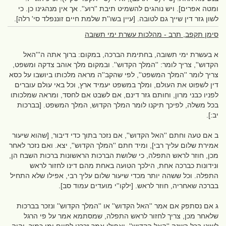
ומטה אפרים]. ויש נוהגים להשמיט תיבת ''רוע''. אך אין מנהגינו כן. כי
לשון גזר דין שייך גם לטובה. [עיין בשו''ת שלמת חיים זוננפלד סי' רלה].
סימן תקפב, תרב - מהלכות עשרת ימי תשובה
א בעשרת ימי תשובה, בחתימת הברכה, במקום: ברוך אתה ה'''האל
הקדוש'', צריך לומר: ''המלך הקדוש''. ובמקום מלך אוהב צדקה ומשפט,
צריך לומר ''המלך המשפט'', לפי שהקב''ה מראה מלכותו ביושבו על כסא
דין לשפוט את העולם, ומלך במשפט יעמיד ארץ, וכל באי עולם עוברים
לפניו כבני מרון, וחותם גזר דינם, אם לשבט אם לחסד, ומראה שמלכותו
בכל משלה, לפיכך תיקנו לומר המלך הקדוש, המלך המשפט. [בברכות
יב:].
ב אם טעה וחתם ''האל הקדוש'', אם נזכר בתוך כדי דיבור, [שהוא שיעור
אמירת שלום עליך רבי], ומיד חתם ''המלך הקדוש'', יצא. ואם נזכר לאחר
מכן, חוזר לראש התפלה, כי שלושת הברכות הראשונות ברכות השבח הן,
ונידונות כברכה אחת, הילכך הטועה באחת מהם דינו לחזור לראש
התפלה. וכל ששהה יותר מכדי שיעור שלום עליך רבי, אפילו שלא התחיל
בברכה שאחריה, חוזר לראש. [ילקו''י מועדים עמוד סב].
ג אם נסתפק אם אמר ''האל הקדוש'' או ''המלך הקדוש'' ונזכר בברכות
שלאחר מכן, צריך לחזור לראש התפלה, שמסתמא אמר על פי הרגל