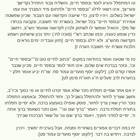
טו המתפלל והגיע לומר ובספר חיים, והשליח צבור התחיל נקדישך
ונעריצך, אינו רשאי לדלג ''ובספר חיים'' ולחתום מיד המברך את עמו
ישראל בשלום, ויהיו לרצון, כדי שיענה הקדושה עם הצבור. שכיון שפשטה
אמירת ''ובספר חיים'' בכל ישראל, בעשרת ימי תשובה, ונקבעה בכתרו
של מלך, והואיל ואפשר לו לשתוק ולכוין לקדושה שאומר הש''צ, ויחשב
כדין שומע כעונה, וכמו שכתב רש''י (סוכה לח:) יותר נכון שישתוק וישמע
הקדושה מהש''צ. ולא ידלג ובספר חיים. [חזון עובדיה ימים נוראים
הלכות עשרת ימי תשובה הערה ז].
טז מי שטעה ואמר בהודאה במקום ''וכתוב לחיים טובים''''ובספר חיים''
וכו', ונזכר בברכת שים שלום, אינו חוזר לומר ובספר חיים, מכיון שכבר
אמרו קודם לכן. [ילקוט יוסף מועדים עמוד סח. שו''ת יביע אומר חלק י'
בהערות לרב פעלים ח''ג חאו''ח סימן לט].
יז אם אחר שסיים תפלתו נזכר שלא אמר זכרנו לחיים או מי כמוך וכיו''ב,
וחשב שצריך לחזור ולהתפלל בשביל כך, וחזר להתפלל, ובאמצע התפלה
נזכר הדין שאין צריך לחזור, פוסק ואפילו באמצע ברכה, ולא יסיים תפלתו
בתורת תפלת נדבה. ויאמר ''ברוך שם וגו'''. ואם נזכר כשאמר ברוך אתה
ה', יסיים למדני חוקיך, ויאמר ברוך שם וגו' על שאר הברכות שבירך.
יח במה דברים אמורים בשחרית ומנחה, אבל בערבית ימשיך, ויכוין
לנדבה, ויחדש בה דבר. [ילקוט יוסף מועדים עמוד סט].