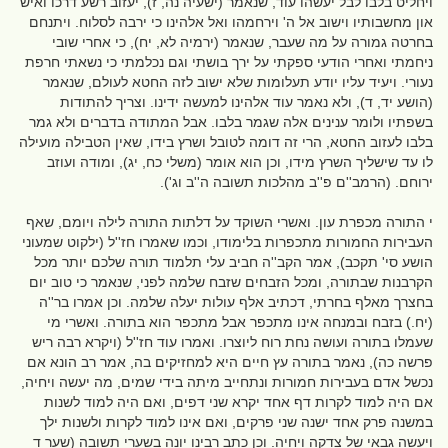
ויחליט בלבו לבל יעשהו עוד, שנאמר (ישעיה נה, ז), יעזוב רשע דרכו ואיש
און מחשבותיו וישוב אל ה' וירחמהו ואל אלהינו כי ירבה לסלוח. ויתנחם
בחרטה גמורה על מה שעבר, שנאמר (ירמיה לא, יח), כי אחרי שובי
ניחמתי ואחרי הודעי ספקתי על ירך בושתי וגם נכלמתי כי נשאתי חרפת
נעורי. ויעיד עליו יודע תעלומות שלא ישוב לזה החטא לעולם, שנאמר
(הושע יד, ד), ולא נאמר עוד אלהינו למעשה ידינו. וצריך להתודות
בשפתיו ולומר ענינים אלה שגמר בלבו. אבל המתודה בדברים ולא גמר
בלבו לעזוב החטא, הרי זה דומה לטובל ושרץ בידו, שאין הטבילה מועילה
לו עד שישליך השרץ מידו, וכן הוא אומר (משלי כח, יג), ומודה ועוזב
ירוחם. (הרמב''ם פ''ב מהלכות תשובה ה''ב וג').
י התורה מכפרת עון. ואשרי השוקד על דלתות התורה לילה ויומם, שאף
העבירות החמורות מתכפרות בלימודו, וכמו שאמרו חז''ל (ילקוט שמעוני
הושע סי' תקכב), אמר הקב''ה חביב עלי תלמוד תורה שלכם יותר מכל
הקרבנות שבתורה, ומכל הזבחים שזבח שלמה לפני, שנאמר כי טוב יום
בחצרך מאלף בחרתי, דכתיב אלף עולות יעלה שלמה. וכן אמרו בר''ה
(יח.) בזבח ובמנחה אינו מתכפר אבל מתכפר הוא בתורה. ואשרי מי
שעמלו בתורה ועושה נחת רוח ליוצרו. ואמרו עוד חז''ל (ויקרא רבה ריש
פרשה כה), נאמר בתורה עץ חיים היא למחזיקים בה, אמר רב הונא אם
נכשל אדם בעבירות חמורות ונתחייב מיתה בידי שמים, מה יעשה ויחיה,
אם היה למוד לקרות דף אחד יקרא שני דפים, ואם היה למוד לשנות
במשנה פרק אחד ישנה שני פרקים, ואם אינו למוד לקרות ולשנות ילך
ויעשה גבאי של צדקה ויחיה. וכן כתב רבינו יונה בשערי תשובה (שער ד