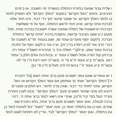
ו שליח צבור שטעה בחזרת התפלה בעשרת ימי תשובה, או בימים
הנוראים, וחתם ''האל הקדוש'' במקום ''המלך הקדוש'' ולא הספיק לחזור
בו ולומר המלך הקדוש, עד שעבר שיעור תוך כדי דבור, אינו חוזר אלא
לברכת אתה קדוש, ואינו חוזר לראש התפלה, ואף על פי ששלשת
הברכות הראשונות של תפלת שמונה עשרה חשובות כברכה אחת, מכל
מקום כיון שענו הציבור קדושה, נחשבת ברכת ''אתה קדוש'' כתחלת
הברכה. [ילקוט יוסף מועדים עמוד סג, ושם בעמוד תר''מ תשובה על
דברי הרב אור לציון דפליג בדין זה]. ועיין עוד בילקוט יוסף על הלכות
ברכות עמוד שמג, ובילקו''י תפלה כרך ב' מהדורת תשס''ד עמוד רח.
ובירחון קול תורה אלול תשס''ג עמוד יג. ובהליכות עולם חלק ב' עמוד
רמג. ובשו''ת יביע אומר ח''א סי' ח. ובשו''ת יחוה דעת ח''ו סי' לח.
ובשו''ת יביע אומר ח''י בהערות לרב פעלים ח''ג סי' כג].
ז יש אומרים שאם אמר תשעים פעם ברוך אתה השם [בלי הזכרת
ה']''המלך הקדוש'' ואחר כך נסתפק אם אמר המלך הקדוש או האל
הקדוש, ונזכר לאחר כדי דבור, שאין צריך לחזור. ויש חולקים וסוברים
דהכא לא מהני שחוזר תשעים פעם ''המלך הקדוש''. (כמו לענין הזכרת
מוריד הטל בסי' קיד ס''ט), שהרי אינו רשאי לומר ברוך אתה ה', דהוי
ברכה לבטלה, ואם יאמר תשעים פעם ברוך אתה, בלא הזכרת שם
שמים, אם כן גם בתפלה יאמר כן, ואם יאמר ''השם'' יכול לטעות לומר כן
גם בתפלה, ואם יאמר ''המלך הקדוש'' לבד, עדיין לא תתרגל לשונו לומר