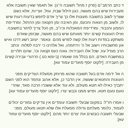
ד כתב הרמב''ם (פרק ז מהל' תשובה ה''ג): אל תאמר שאין תשובה אלא
מעבירות שיש בהם מעשה, כגון חילול שבת, וגזל, ועריות, אלא כשם
שצריך לשוב בתשובה מעונות אלו כך צריך אדם לחפש בדעות רעות שיש
לו, ולשוב מן הגאוה והכעס, ומן האיבה ומן הקנאה ומן ההתול, ומרדיפת
הממון והכבוד, ומרדיפת המאכלות וכיו''ב, מן הכל צריך לחזור בתשובה.
ואילו העוונות קשים יותר מאותם שיש בהם מעשה, שבזמן שאדם
משתקע במדות רעות אלו קשה לפרש מהם. ונאמר: יעזוב רשע דרכו ואיש
און מחשבותיו וישוב אל ה' וירחמהו, ואל אלהינו כי ירבה לסלוח. וכתב
הרב מגדל עוז, שכל אלו העבירות: גאוה כעס וקנאה וכו', שהם תלויים
במחשבת האדם, הם בכלל מה שאמרו (ביומא כט.) הרהורי עבירה קשים
מן העבירה. [ילקוט יוסף מועדים עמוד עא].
ה אל ידמה אדם בעל תשובה שהוא מרוחק ממעלת הצדיקים מפני
העוונות והחטאים שעשה, אין הדבר כן, אלא אהוב ונחמד הוא לפני השם
יתברך כאילו לא חטא מעולם, ולא עוד אלא ששכרו הרבה מאד, שהרי
טעם טעם חטא, ופרש ממנו וכבש יצרו. [ילקוט יוסף מועדים עמוד עא].
ו אמרו חז''ל: במקום שבעלי תשובה עומדים אין צדיקים גמורים יכולים
לעמוד, כלומר מעלתם גדולה ממעלת אלו שלא חטאו מעולם, מפני
שבעלי תשובה כובשים את יצרם יותר מהם. [ילקוט יוסף מועדים עמוד
עא].