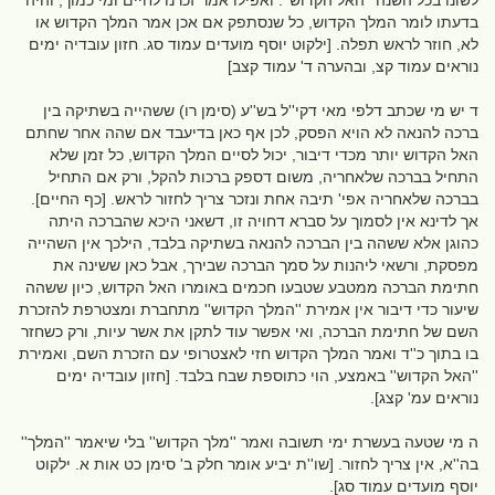
לשונו בכל השנה ''האל הקדוש''. ואפילו אמר זכרנו לחיים ומי כמוך, והיה
בדעתו לומר המלך הקדוש, כל שנסתפק אם אכן אמר המלך הקדוש או
לא, חוזר לראש תפלה. [ילקוט יוסף מועדים עמוד סג. חזון עובדיה ימים
נוראים עמוד קצ, ובהערה ד' עמוד קצב]
ד יש מי שכתב דלפי מאי דקי''ל בש''ע (סימן רו) ששהייה בשתיקה בין
ברכה להנאה לא הויא הפסק, לכן אף כאן בדיעבד אם שהה אחר שחתם
האל הקדוש יותר מכדי דיבור, יכול לסיים המלך הקדוש, כל זמן שלא
התחיל בברכה שלאחריה, משום דספק ברכות להקל, ורק אם התחיל
בברכה שלאחריה אפי' תיבה אחת ונזכר צריך לחזור לראש. [כף החיים].
אך לדינא אין לסמוך על סברא דחויה זו, דשאני היכא שהברכה היתה
כהוגן אלא ששהה בין הברכה להנאה בשתיקה בלבד, הילכך אין השהייה
מפסקת, ורשאי ליהנות על סמך הברכה שבירך, אבל כאן ששינה את
חתימת הברכה ממטבע שטבעו חכמים באומרו האל הקדוש, כיון ששהה
שיעור כדי דיבור אין אמירת ''המלך הקדוש'' מתחברת ומצטרפת להזכרת
השם של חתימת הברכה, ואי אפשר עוד לתקן את אשר עיות, ורק כשחזר
בו בתוך כ''ד ואמר המלך הקדוש חזי לאצטרופי עם הזכרת השם, ואמירת
''האל הקדוש'' באמצע, הוי כתוספת שבח בלבד. [חזון עובדיה ימים
נוראים עמ' קצג].
ה מי שטעה בעשרת ימי תשובה ואמר ''מלך הקדוש'' בלי שיאמר ''המלך''
בה''א, אין צריך לחזור. [שו''ת יביע אומר חלק ב' סימן כט אות א. ילקוט
יוסף מועדים עמוד סג].