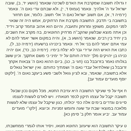
ז גדולה תשובה שמקרבת את האדם לשכינה שנאמר (הושע יד, ב), שובה
ישראל עד ה' אלהיך. ונאמר (עמוס ד, י), ולא שבתם עדי נאם ה'. ונאמר
(ירמיה ד, א), אם תשוב ישראל נאם ה' אלי תשוב. כלומר, אם תחזור
בתשובה בי תדבק. התשובה מקרבת את הרחוקים, אמש היה זה שנאוי
לפני המקום, משוקץ ומרוחק ותועבה, והיום הוא אהוב ונחמד קרוב וידיד.
וכן אתה מוצא שבלשון שהקב''ה מרחיק החוטאים, בה מקרב את השבים,
בין יחיד בין רבים, שנאמר (הושע ב, א), והיה במקום אשר יאמר להם לא
עמי אתם יאמר להם בני אל חי. ונאמר ביכניהו ברשעתו (ירמיה כב, ל),
כתבו את האיש הזה ערירי גבר לא יצלח בימיו. (ירמיה כב, כד), אם יהיה
כניהו בן יהויקים מלך יהודה חותם על יד ימיני כי משם אתקנך. וכיון ששב
בגלותו נאמר בזרובבל בנו (חגי ב, כג), ביום ההוא נאם ה' צבאות אקחך
זרובבל בן שאלתיאל עבדי נאם ה' ושמתיך כחותם. ואין ישראל נגאלים
אלא בתשובה, שנאמר, ובא לציון גואל ולשבי פשע ביעקב נאום ה'. [ילקוט
יוסף מועדים עמוד עב].
ח אף על פי שעיקר התשובה היא עזיבת החטא, מכל מקום נכון שבעל
תשובה יקבל על עצמו תיקון לכפר חטאתיו. ויש לאדם לעשות לעצמו
סייגים וגדרים בימים אלה כפי יכולתו, כגון שיקבל על עצמו שלא לעשות
מלאכה במוצאי שבת עד שעה וחומש זמניות. וכיוצא. [ילקו''י מועדים
עמוד עב. יביע אומר חלק ב' סימן כא].
ט עיקר התשובה הוא שיעזוב החוטא חטאו, ויסיר אותו לגמרי ממחשבתו,