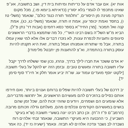
אות יא). אם עבר אדם על כריתות ומיתות בית דין, ושב בתשובה, אע''פ
שאינו מתכפר לו לגמרי בלא יסורין (כדאיתא ביומא פו.), מכל מקום
הצדקה מגינה מן היסורים, ''ותלמוד תורה כנגד כולם'', שנאמר (משלי טז
ו), בחסד ואמת יכופר עון, אמת זו תורה, שנאמר (משלי כג, כג), אמת
קנה ואל תמכור. [מרן החיד''א בספר כסא רחמים (אבות דר' נתן פ''ל),
הביא מ''ש השל''ה בשם רבינו האר''י, כל מה שתמצא בדברי הראשונים
סיגופים ותעניות לכפרת עונות, לא נזכרו דברים אלו אלא למי שאין עמלו
בתורה, אבל מי שתורתו אומנותו ועמל בתורה, זאת היא תקנתו להיות
עוסק בתורה בהתמדה, וא''צ להתענות פן יתבטל מלימודו].
יא אדם ששכר את חברו לילך בדרך, ונהרג, נכון שמי ששלחו לדרך יקבל
עליו תשובה בתורה ומעשים טובים. ובזמן הזה יש להקל על בעלי תשובה.
[ילקוט יוסף מועדים עמוד עג. שו''ת יביע אומר חלק א' חיו''ד סוף סימן
יד].
יב דרכם של בעלי תשובה להיות שפלים ברוחם וענוים ביותר, ואם חירפו
אותם כסילים בהזכירם להם מעשיהם הראשונים, אל יתרגשו מדבריהם,
אלא שומעים הם ושמחים, ויודעים שזוהי זכות להם, שכל זמן שהם
בושים במעשיהם הקודמים ונכלמים מהם, מעלתם גדלה וזכותם מרובה.
(הרמב''ם פ''ז ה''ח). וכן כתב רבינו יונה בשערי תשובה (ש''א בעיקר
השביעי), כי ההכנעה היא מעיקרי התשובה, שנאמר זבחי אלהים רוח
נשברה לב נשבר ונדכה אלהים לא תבזה. ונאמר (ישעיה נז יד), כה אמר