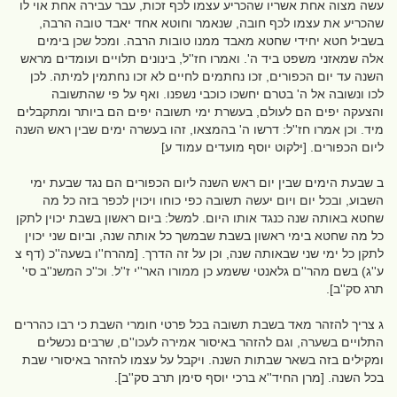
עשה מצוה אחת אשריו שהכריע עצמו לכף זכות, עבר עבירה אחת אוי לו
שהכריע את עצמו לכף חובה, שנאמר וחוטא אחד יאבד טובה הרבה,
בשביל חטא יחידי שחטא מאבד ממנו טובות הרבה. ומכל שכן בימים
אלה שמאזני משפט ביד ה'. ואמרו חז''ל, בינונים תלויים ועומדים מראש
השנה עד יום הכפורים, זכו נחתמים לחיים לא זכו נחתמין למיתה. לכן
לכו ונשובה אל ה' בטרם יחשכו כוכבי נשפנו. ואף על פי שהתשובה
והצעקה יפים הם לעולם, בעשרת ימי תשובה יפים הם ביותר ומתקבלים
מיד. וכן אמרו חז''ל: דרשו ה' בהמצאו, זהו בעשרה ימים שבין ראש השנה
ליום הכפורים. [ילקוט יוסף מועדים עמוד ע]
ב שבעת הימים שבין יום ראש השנה ליום הכפורים הם נגד שבעת ימי
השבוע, ובכל יום ויום יעשה תשובה כפי כוחו ויכוין לכפר בזה כל מה
שחטא באותה שנה כנגד אותו היום. למשל: ביום ראשון בשבת יכוין לתקן
כל מה שחטא בימי ראשון בשבת שבמשך כל אותה שנה, וביום שני יכוין
לתקן כל ימי שני שבאותה שנה, וכן על זה הדרך. [מהרח''ו בשעה''כ (דף צ
ע''ג) בשם מהר''ם גלאנטי ששמע כן ממורו האר''י ז''ל. וכ''כ המשנ''ב סי'
תרג סק''ב].
ג צריך להזהר מאד בשבת תשובה בכל פרטי חומרי השבת כי רבו כהררים
התלויים בשערה, וגם להזהר באיסור אמירה לעכו''ם, שרבים נכשלים
ומקילים בזה בשאר שבתות השנה. ויקבל על עצמו להזהר באיסורי שבת
בכל השנה. [מרן החיד''א ברכי יוסף סימן תרב סק''ב].