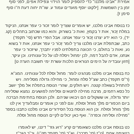
אמירת ''אבינו מלכנו'' כדי להספיק לומר הוידוי ונפילת אפים, לפני סוף
זמן בין השמשות. [ילקוט יוסף מועדים עמוד ע. שו''ת יחוה דעת ח''ו סוף
סימן ז].
כז בנוסח אבינו מלכנו, יש אומרים שצריך לומר זכור כי עפר אנחנו, הניקוד
במלת זָכוּר, אות ז' בקמץ, ואות כ' בשורוק. והוא כמו שכתוב בתהלים (קג.
יד), כי הוא ידע יצרנו זָכוּר כי עפר אנחנו. אבל הפרי חדש (סי' תקפד)
כתב, שבתפלת אבינו מלכנו צריך לומר זְכוֹר כי עפר אנחנו, אות ז' בשוא
נע, ואות כ' בחולם, כי הכוונה בתפלתינו לפניו יתברך, שיזכור כי עפר
אנחנו, אדם להבל דמה, לכן ימחול ויסלח לנו על כל עונותינו. וכן עיקר.
[חזון עובדיה על הימים הנוראים הלכות עשרת ימי תשובה הערה ט]
כח בנוסח אבינו מלכנו מנהגינו לומר: מחול וסלח לכל עונותינו. המג''א
(ר''ס תקפד) כתב שצ''ל סלח ומחול, כי מחילה גדולה מסליחה. ויש
להתחיל בשאלה קטנה. ויש חולקים, שהרי הנוסח בתפלת אל מלך יושב
כל כסא רחמים, מרבה מחילה לחטאים וסליחה לפושעים. נמצא שסליחה
יותר גדולה, או ששקולים הם ויבואו שניהם. ולכן הנוסח בחתימת הברכה
ביום הכפורים מלך מוחל וסולח, וגם לפני כן אומרים ומבלעדיך אין לנו
מלך מוחל וסולח. וכן הוא הנוסח בכל הסידורים אבינו מלכנו כתבנו בספר
''מחילה וסליחה וכפרה''. ואף כאן יכולים לקיים הנוסח מחול וסלח.
כט בנוסח אבינו מלכנו כשאומרים קרע ''רוע גזר'' דיננו, יש לאומרו
בנשימה אחת. [ט''ז (סי' תרכב), וא''ר (סי' תקפד סק''ו). וכ''כ הגר''ז.