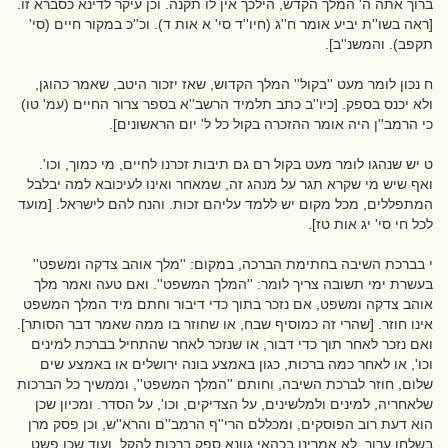
ברוך אתה ה' המלך הקדש, הילכך אין לו תקנה. וכן עיקר לדינא כסברא זו.
[ראה בשו''ת יביע אומר ח''ג (חיו''ד סי' א אות ד). וכ''כ במקור חיים (סי'
תקפב). והמשנ''ב].
ח נכון לומר מעט ''בקול'' המלך הקדוש, שאז יזכור היטב, שאמר כהוגן,
ולא יכנס בספק. [כיו''ב כתב תלמיד הרשב''א בספר צרור החיים (עמ' טו)
כי הרמב''ן היה אומר ההזכרה בקול כל ל' יום הראשונים].
ט יש שנהגו לומר מעט בקול רם גם תיבות זכרנו לחיים, מי כמוך, וכו'.
ואף שיש מי שקרא תגר על מנהג זה, שמאחר ואינו לעיכובא למה יבלבל
המתפללים, מכל מקום יש ללמד עליהם זכות. והנח להם לישראל. [מועד
לכל חי סי' יג אות טז].
י בברכת השיבה בחתימת הברכה, במקום: ''מלך אוהב צדקה ומשפט''
בעשרת ימי תשובה צריך לומר: ''המלך המשפט''. ואם טעה ואמר מלך
אוהב צדקה ומשפט, אם נזכר בתוך כדי דיבור וחתם מיד המלך המשפט
אינו חוזר. [שהרי זה כמוסיף שבח, או שחוזר בו ממה שאמר דבר הסותר].
ואם נזכר לאחר תוך כדי דבור, או שנזכר לאחר שהתחיל בברכת למינים
וכו', או לאחר כמה ברכות, כגון באמצע בונה ירושלים או באמצע שים
שלום, חוזר לברכת השיבה, וחותם ''המלך המשפט'', וממשיך כל הברכות
שלאחריה, למינים ולמלשינים, על הצדיקים, וכו', על הסדר. ומכיון שכן
הוא דעת רוב הפוסקים, ומכללם הרי''ף הרמב''ם והרא''ש, וכן פסק מרן
בשלחן ערוך, לא אמרינן בכהאי גוונא ספק ברכות להקל. ועוד שכן פשט