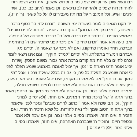
רם ונשא שוכן עד וקדוש שמו, מרום וקדוש אשכון, ואת דכא ושפל רוח
להחיות רוח שפלים ולהחיות לב נדכאים. וכן נאמר (איוב כב, כט), ושח
עינים יושיע. וכל המעביר על מדותיו מעבירים לו על כל פשעיו (ר''ה יז.).
יד תקנו הגאונים לומר בעשרת ימי תשובה: ''זכרנו לחיים'' בסוף ברכה
ראשונה, ''ומי כמוך אב הרחמן'' בסוף ברכה שניה. ''וכתוב לחיים טובים''
באמצע מודים. ''ובספר חיים ברכה ושלום'' בברכה אחרונה של התפלה.
ואם טעה ולא אמר ''זכרנו לחיים'' אם נזכר לפני שיזכיר שם ה' בחתימת
הברכה, חוזר ואומרו כתיקונו. ואם לא נזכר עד שאמר ה', יסיים מגן
אברהם וימשיך בתפלתו, ולא יסיים ''למדני חוקיך''. וגם אינו רשאי לומר
זכרנו לחיים בלא חתימה קודם ברכת אתה גבור, משום הפסק. [שו''ת
יביע אומר ח''ט חאו''ח סי' נט]. אך יכול לאומרו באמצע שומע תפלה לפני
כי אתה שומע כל תפלת כל פה, כי גם זה בכלל שאלת צרכיו. אבל ''מי
כמוך אב הרחמן'' אם לא אמרו במקומו, אינו יכול לאומרו בשומע תפלה,
כיון שאינו אלא שבח. ואם שכח ולא אמר זכרנו לחיים בשומע תפלה,
יאמרנו בסיום אלהי נצור. וכן אם שכח ולא אמר מי כמוך אב הרחמן ואמר
ברוך אתה ה' של ברכת מחיה המתים, אינו חוזר. [ולא יסיים למדני
חוקיך]. וכן אם שכח ולא אמר ''וכתוב לחיים טובים'' ונזכר לפני שיאמר
ברוך אתה ה' הטוב שמך ולך נאה להודות, כל שלא הזכיר ה' חוזר, ואם
הזכיר ה' אינו חוזר. ויאמרנו בסיום אלהי נצור. וכן אם שכח ולא אמר
ובספר חיים, והזכיר ה' שבברכה האחרונה, אינו חוזר, ויאמרנו בסיום
אלהי נצור. [ילקו''י עמ' סו].