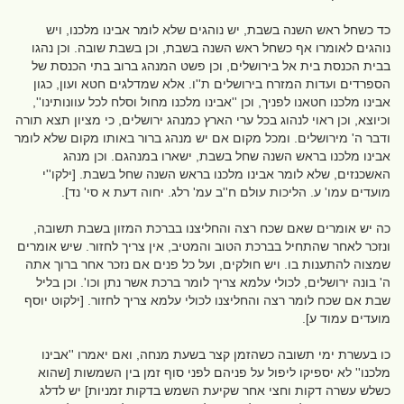
כד כשחל ראש השנה בשבת, יש נוהגים שלא לומר אבינו מלכנו, ויש
נוהגים לאומרו אף כשחל ראש השנה בשבת, וכן בשבת שובה. וכן נהגו
בבית הכנסת בית אל בירושלים, וכן פשט המנהג ברוב בתי הכנסת של
הספרדים ועדות המזרח בירושלים ת''ו. אלא שמדלגים חטא ועון, כגון
אבינו מלכנו חטאנו לפניך, וכן ''אבינו מלכנו מחול וסלח לכל עוונותינו'',
וכיוצא, וכן ראוי לנהוג בכל ערי הארץ כמנהג ירושלים, כי מציון תצא תורה
ודבר ה' מירושלים. ומכל מקום אם יש מנהג ברור באותו מקום שלא לומר
אבינו מלכנו בראש השנה שחל בשבת, ישארו במנהגם. וכן מנהג
האשכנזים, שלא לומר אבינו מלכנו בראש השנה שחל בשבת. [ילקו''י
מועדים עמו' ע. הליכות עולם ח''ב עמ' רלג. יחוה דעת א סי' נד].
כה יש אומרים שאם שכח רצה והחליצנו בברכת המזון בשבת תשובה,
ונזכר לאחר שהתחיל בברכת הטוב והמטיב, אין צריך לחזור. שיש אומרים
שמצוה להתענות בו. ויש חולקים, ועל כל פנים אם נזכר אחר ברוך אתה
ה' בונה ירושלים, לכולי עלמא צריך לומר ברכת אשר נתן וכו'. וכן בליל
שבת אם שכח לומר רצה והחליצנו לכולי עלמא צריך לחזור. [ילקוט יוסף
מועדים עמוד ע].
כו בעשרת ימי תשובה כשהזמן קצר בשעת מנחה, ואם יאמרו ''אבינו
מלכנו'' לא יספיקו ליפול על פניהם לפני סוף זמן בין השמשות [שהוא
כשלש עשרה דקות וחצי אחר שקיעת השמש בדקות זמניות] יש לדלג