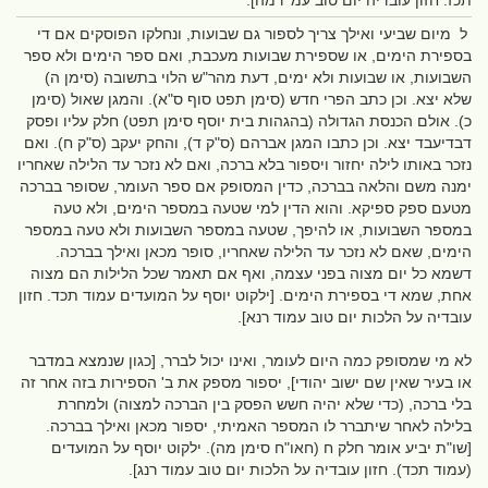
תכז. חזון עובדיה יום טוב עמ' רמה].
ל מיום שביעי ואילך צריך לספור גם שבועות, ונחלקו הפוסקים אם די
בספירת הימים, או שספירת שבועות מעכבת, ואם ספר הימים ולא ספר
השבועות, או שבועות ולא ימים, דעת מהר"ש הלוי בתשובה (סימן ה)
שלא יצא. וכן כתב הפרי חדש (סימן תפט סוף ס"א). והמגן שאול (סימן
כ). אולם הכנסת הגדולה (בהגהות בית יוסף סימן תפט) חלק עליו ופסק
דבדיעבד יצא. וכן כתבו המגן אברהם (ס"ק ד), והחק יעקב (ס"ק ח). ואם
נזכר באותו לילה יחזור ויספור בלא ברכה, ואם לא נזכר עד הלילה שאחריו
ימנה משם והלאה בברכה, כדין המסופק אם ספר העומר, שסופר בברכה
מטעם ספק ספיקא. והוא הדין למי שטעה במספר הימים, ולא טעה
במספר השבועות, או להיפך, שטעה במספר השבועות ולא טעה במספר
הימים, שאם לא נזכר עד הלילה שאחריו, סופר מכאן ואילך בברכה.
דשמא כל יום מצוה בפני עצמה, ואף אם תאמר שכל הלילות הם מצוה
אחת, שמא די בספירת הימים. [ילקוט יוסף על המועדים עמוד תכד. חזון
עובדיה על הלכות יום טוב עמוד רנא].
לא מי שמסופק כמה היום לעומר, ואינו יכול לברר, [כגון שנמצא במדבר
או בעיר שאין שם ישוב יהודי], יספור מספק את ב' הספירות בזה אחר זה
בלי ברכה, (כדי שלא יהיה חשש הפסק בין הברכה למצוה) ולמחרת
בלילה לאחר שיתברר לו המספר האמיתי, יספור מכאן ואילך בברכה.
[שו"ת יביע אומר חלק ח (חאו"ח סימן מה). ילקוט יוסף על המועדים
(עמוד תכד). חזון עובדיה על הלכות יום טוב עמוד רנג].