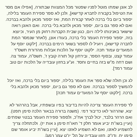
לב אונן שמתו מוטל לפניו שפטור מכל המצוות שבתורה, [אפילו אם מסר
את הטיפול בקבורה לחברא קדישא], ולכן לא ספר ספירת העומר בלילה,
יספור ביום בלי ברכה לאחר קבורת המת, ואז יספור מכאן ולהבא בברכה.
ואם לא ספר גם ביום, יספור מכאן ולהבא בלי ברכה. ואם האונן רואה
שישאר באנינותו לילה ויום, כגון שבית הקברות רחוק מן העיר, וכיוצא
בזה, יספור ספירת העומר בלי ברכה, בעודו אונן, (לאחר שנמסר המת
לחברה קדישא), ויועיל לו לספור בשאר הימים בברכה. [ילקוט יוסף על
המועדים עמוד תכה. ילקוט יוסף על הלכות אבלות מהדורת תשס"ד
עמוד קצט, ובסוף הספר, ובירחון קול תורה קובץ ז', תשס"ה, עמוד צה.
ושם דחה מ"ש בזה בחיים וחסד. וע"ע בחזון עובדיה על הלכות יום טוב
עמוד רמד].
לג וכן חולה שלא ספר את העומר בלילה, יספור ביום בלי ברכה, ואז יוכל
להמשיך לספור בברכה. ואם לא ספר גם ביום, יספור מכאן ולהבא בלי
ברכה. [ילקוט יוסף על המועדים עמוד תכה]
לד ספירת העומר צריכה להיות בדיבור בפיו ובשפתיו, אבל בהרהור לא
יצא, שהרהור לאו כדיבור דמי. (משנה ברורה בבאור הלכה סימן תפט).
ואם הרהר בלבד, יכול לברך אח"כ, ולספור ספירת העומר בבטוי שפתים.
(ועיין בשו"ת יביע אומר חלק ד' חאו"ח סימן ג אות יז). ולכתחלה צריך
להשמיע לאזנו, ואם לא השמיע לאזנו יצא. [עיין בשו"ת יביע אומר שם
סימן יח. ודו"ק. חזון עובדיה על הל' יו"ט עמו' רמג].