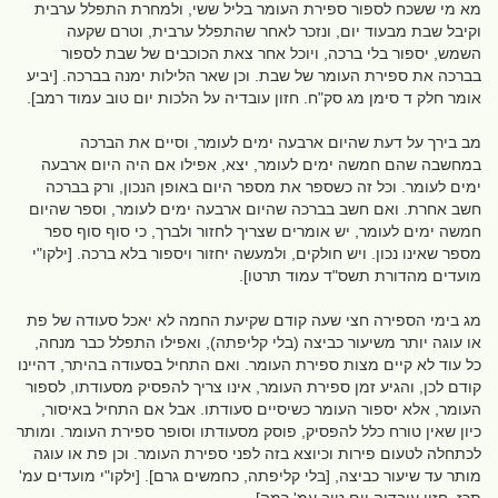
מא מי ששכח לספור ספירת העומר בליל ששי, ולמחרת התפלל ערבית
וקיבל שבת מבעוד יום, ונזכר לאחר שהתפלל ערבית, וטרם שקעה
השמש, יספור בלי ברכה, ויוכל אחר צאת הכוכבים של שבת לספור
בברכה את ספירת העומר של שבת. וכן שאר הלילות ימנה בברכה. [יביע
אומר חלק ד סימן מג סק"ח. חזון עובדיה על הלכות יום טוב עמוד רמב].
מב בירך על דעת שהיום ארבעה ימים לעומר, וסיים את הברכה
במחשבה שהם חמשה ימים לעומר, יצא, אפילו אם היה היום ארבעה
ימים לעומר. וכל זה כשספר את מספר היום באופן הנכון, ורק בברכה
חשב אחרת. ואם חשב בברכה שהיום ארבעה ימים לעומר, וספר שהיום
חמשה ימים לעומר, יש אומרים שצריך לחזור ולברך, כי סוף סוף ספר
מספר שאינו נכון. ויש חולקים, ולמעשה יחזור ויספור בלא ברכה. [ילקו"י
מועדים מהדורת תשס"ד עמוד תרטו].
מג בימי הספירה חצי שעה קודם שקיעת החמה לא יאכל סעודה של פת
או עוגה יותר משיעור כביצה (בלי קליפתה), ואפילו התפלל כבר מנחה,
כל עוד לא קיים מצות ספירת העומר. ואם התחיל בסעודה בהיתר, דהיינו
קודם לכן, והגיע זמן ספירת העומר, אינו צריך להפסיק מסעודתו, לספור
העומר, אלא יספור העומר כשיסיים סעודתו. אבל אם התחיל באיסור,
כיון שאין טורח כלל להפסיק, פוסק מסעודתו וסופר ספירת העומר. ומותר
לכתחלה לטעום פירות וכיוצא בזה לפני ספירת העומר. וכן פת או עוגה
מותר עד שיעור כביצה, [בלי קליפתה, כחמשים גרם]. [ילקו"י מועדים עמ'