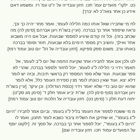
כט. ילקו"י מועדים עמו' תכו. חזון עובדיה על יו"ט עמ' רז. ומשמע דאם
אירע כן אחר צאה"כ לא יברך].
לח מי שחבירו שאל אותו כמה הלילה לעומר, ואמר מחר יהיה כך וכך,
נראה שיספור אחר כך בברכה. (ועיין בשו"ת ויען אברהם (סימן לה) מה
שכתב בזה). וכל זה קודם שיגיע למספר שבועות, אבל אם היה משבוע
אחד ואילך, והשיב רק מספר הימים בלא שבועות, חוזר וסופר בברכה
באותו ערב. משום ספק ספיקא. [חזון עובדיה על הל' יום טוב עמוד רמז].
לט ולכן אם אמר לחבירו אחר שקיעת החמה של יום ל"ב לעומר, אל
תאמר וידוי כי הלילה ל"ג לעומר, יוכל לחזור ולספור בברכה, שהרי לא
ספר שבועות. ועוד שלא ספר המספר רק בראשי תיבות, ובזה יש לומר
דלא יצא. ועוד שאין כוונתו לומר מנין ספירת העומר כלל, אלא לומר
שהוא יום טוב כדי שלא יאמר וידוי (כנסת הגדולה). וכן עיקר. [עיין בשו"ת
ויען אברהם (סוף סימן לה). שו"ת יביע אומר חלק ד' (סימן מג סק"ט).
יחוה דעת חלק ו' (סימן כט). חזון עובדיה על הלכות יום טוב עמוד רמח].
מ מי ששכח לספור את העומר בליל ל"ג בעומר, וביום אמר לחבירו "היום
ל"ג בעומר", או שתיקן את השליח ציבור כשבא לומר תחנון, ואמר לו
"היום ל"ג בעומר", יוכל לספור אחר כך בברכה, על סמך זה. [ילקוט יוסף
על המועדים עמוד תכו. חזון עובדיה שם].