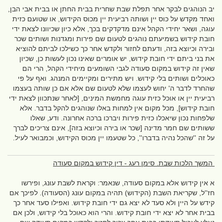
יב הנוהגים לבקר אחר תפלת שבת שחרית בבית החתן או בבית אבי הבן,
ואחד מקדש על כוס יין ושותה רביעית יין מכוס הקידוש, או שטועם כזית
עוגה, ושאר יחידי הקהל אינם מדקדקים בכך, אלא כיון שכיוונו לצאת ידי
חובת קידוש בשמיעתם נוהגים לטעום שם פירות ומגדנות ושותים שכר
ובירה וכיוצא בזה, ודעתם לחזור ולקדש אחר כך כשילכו לביתם להוציא
את בני ביתם ידי חובת קידוש, יש אומרים שאינו נכון לעשות כן, שכיון
שאין זה קידוש במקום סעודה לגבי השומעים מיחידי הקהל, הרי הם
כאוכלים ושותים בלי קידוש. ויש מתירים ומקיימים המנהג. ואף על פי
שהחרד לדבר ה' יחוש לעצמו שלא לטעום שם אלא אם כן שותה בעצמו
רביעית יין או אוכל כזית עוגה מחמשת המינים, [לאחר שנתכוון לצאת ידי
חובת קידוש], מכל מקום אין למחות באלו שנוהגים להקל בדבר. אלא
שלפחות נכון שיאכלו כזית פירות ויברכו ברכה אחרונה. ודע, שאלו
ששותים שם חמר מדינה [שכר או בירה וכיוצא בזה], אינם צריכים לברך
על זה ''שהכל נהיה בדברו'', כל שטעמו יין מכוס הקידוש, וכמבואר לעיל.
המשך הלכות שבת. סימן רעג - דין קידוש במקום סעודה
א אין קידוש אלא במקום סעודה, שנאמר: וקראת לשבת עונג, ופירשו
חז''ל, שקריאת השבת (הקידוש) תהיה במקום עונג (הסעודה). לפיכך אם
קידש על היין ולא סעד לא יצא גם ידי חובת קידוש. ואפילו סעד אחר כך
בבית אחר לא יצא ידי חובת קידוש. והרי הוא כאוכל בלי קידוש, ולכן אם