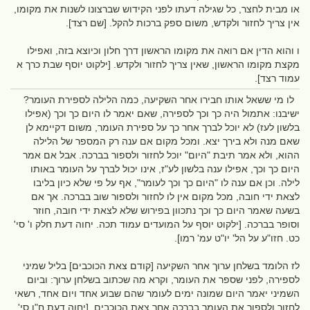
או מבית לחצר, כל שגילה דעתו לפני הקידוש שברצונו לשנות את מקומו,
אין צריך לחזור ולקדש, משום ספק ברכות להקל. [שם רצד].
ו והוא הדין אם רואה את מקומו הראשון דרך חלון וכיוצא בזה, ואפילו
מקצת מקומו הראשון, שאין צריך לחזור ולקדש. [ילקוט יוסף שבת כרך א
עמוד רצד].
לו מי ששאל אותו חבירו אחר השקיעה, כמה הלילה לספירת העומר?
ישיבנו: אתמול היה כך וכך לספירה, שאם יאמר לו היום כך וכך (אפילו
בלשון לעז) לא יוכל לברך אחר כך על ספירת העומר, משום דקיימא לן
שאם מנה ולא בירך יצא. ומכל מקום אם ענה רק המספר של הלילה
ההוא, ולא אמר תיבת "היום" יוכל לחזור ולספור בברכה. אבל אם אמר
היום כך וכך, אפילו ענה בלשון לע"ז, אינו יכול לברך על העומר באותו
לילה. וכן אם ענה לו "היום כך וכך לעומר", אף על פי שלא כיון בליבו
לצאת ידי חובה, מכל מקום אין לו לחזור ולספור שוב בברכה. אך אם
בשעה שאמר היום כך וכך נתכוון בפירוש שלא לצאת ידי חובה, חוזר
וסופר בברכה. [ילקוט יוסף על המועדים עמוד תכה. יחוה דעת חלק ו' סי'
כט. חזו"ע על הל' יו"ט עמ' רמו].
לז הלומד בשלחן ערוך אחר השקיעה [קודם צאת הכוכבים] בליל שמיני
לספירה, לפני שספר את העומר, וקרא מה שכתוב בשלחן ערוך: וביום
השמיני יאמר היום שמונה ימים לעומר שהם שבוע אחד ויום אחד, רשאי
לחזור ולספור את העומר בברכה אחר צאת הכוכבים. [יחוה דעת ח"ו סי'