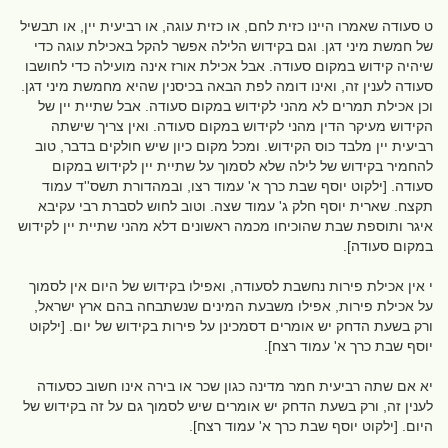
ט סעודה שאמרו היינו כזית לחם, או כזית עוגה, או רביעית יין, או תבשיל
של חמשת מיני דגן. וגם בקידוש הלילה אפשר להקל באכילת עוגה כדי
שיהיה קידוש במקום סעודה. אבל אכילת אורז אינה מועילה כדי לחושבו
סעודה לענין זה, ואינו דומה לפת הבאה בכיסנין שהיא מחמשת מיני דגן.
וכן אכילת תמרים לא מהני לקידוש במקום סעודה. אבל שתיית יין של
הקידוש מעיקר הדין מהני לקידוש במקום סעודה. ואין צריך שישתה
רביעית יין מלבד כוס הקידוש. ומכל מקום כיון שיש חולקים בדבר, טוב
להחמיר בקידוש של לילה שלא לסמוך על שתיית יין לקידוש במקום
סעודה. [ילקוט יוסף שבת כרך א' עמוד רצו, ובמהדורת תשס''ד עמוד
תקצח. שארית יוסף חלק ג' עמוד שצה. וטוב לחוש לסברת רבי עקיבא
איגר ותוספת שבת שהוכיחו מכמה ראשונים דלא מהני שתיית יין לקידוש
במקום סעודה].
י אין אכילת פירות נחשבת לסעודה, ואפילו בקידוש של היום אין לסמוך
על אכילת פירות, אפילו משבעת המינים שנשתבחה בהם ארץ ישראל,
ורק בשעת הדחק יש אומרים דסמכינן על פירות בקידוש של יום. [ילקוט
יוסף שבת כרך א' עמוד רצח].
יא אם שתה רביעית חמר מדינה כגון שכר או בירה אינו חשוב כסעודה
לענין זה, ורק בשעת הדחק יש אומרים שיש לסמוך גם על זה בקידוש של
היום. [ילקוט יוסף שבת כרך א' עמוד רצח].