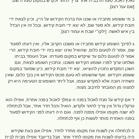
נאלץ לאכול סעודתו בבית אחר צריך לחזור ולקדש במקום סעודה שם.
[שם עמ' רצג].
ב מי ששומע מחבירו או שכנו את ברכת הקידוש על היין, וכיון לצאת ידי
חובת קידוש, ולא סעד שם, לא יצא ידי חובת קידוש, ובכל זה אין הבדל
בין איש לאשה. [ילקו''י שבת א עמוד רצג].
ג לפיכך השומע קידוש מחבירו או משכנו הקרוב אליו, ואין דעתו לסעוד
שם, אסור לו לטעום כלום, שהואיל ואינו יוצא בזה ידי חובת קידוש, הרי
אסור לו לטעום כלום עד שיקדש במקום סעודתו. אבל העומד בביתו
ושלחנו ערוך לפניו ושומע הקידוש משכנו, ונתכוין השומע לצאת, וגם
השכן המקדש נתכוין להוציאו, יצא ידי חובת קידוש, כיון שסועד במקום
ששמע הקידוש. ואף שהשומע לא טעם מכוס הקידוש אין בכך כלום, שאין
השתיה חובה אלא למקדש עצמו, אבל ליתר השומעים הטעימה היא רק
למצוה מן המובחר לחיבוב מצוה.
ד אם קידש על מנת לאכול בפנה זו ונמלך לאכול בפנה אחרת, אפילו הוא
טרקלין גדול אין צריך לחזור ולקדש, הואיל והכל חדר אחד, אבל לכתחלה
לא ישנה מקומו אפילו מפנה לפנה. ואם היה דעתו לפני הקידוש לסעוד
בפנה האחרת מותר לעשות כן אף לכתחלה.
ה לכתחלה אין לשנות את מקומו מחדר לחדר, אפילו אם בעת שקידש
היה בדעתו לשנות את מקומו לחדר אחר. אבל בדיעבד אפילו מבית לבית