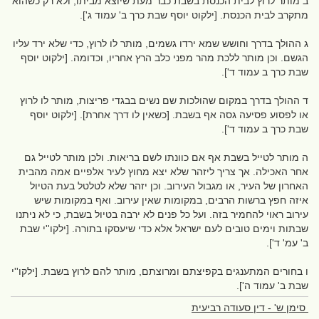
ב מותר לרוץ לבית הכנסת בשבת כבר מעת שיוצא מביתו, ולא רק כשהוא
מתקרב לבית הכנסת. [ילקוט יוסף שבת כרך ב' עמוד ג'].
ג ההולך בדרך וחושש שמא ירדו גשמים, מותר לו לרוץ, כדי שלא ירד עליו
הגשם. וכן מותר ללכת מהר מפני כלב הרץ אחריו, וכדומה. [ילקוט יוסף
שבת כרך ב עמוד ד'].
ד ההולך בדרך במקום שהולכות שם נשים בבגדי פריצות, מותר לו לרוץ
או לפסוע פסיעה גסה אף בשבת. [כשאין לו דרך אחרת]. [ילקוט יוסף
שבת כרך ב עמוד ד'].
ה מותר לטייל בשבת אף אם כוונתו לשם בריאות. ולכן מותר לטייל גם
אחר האכילה. אך צריך ליזהר שלא יצא מחוץ לעיר אלפיים אמה מהבית
האחרון של העיר, או מגבול העירוב. וכן יזהר שלא לטלטל בעת הטיול
איזה חפץ ברשות הרבים, במקומות שאין עירוב. ואף במקומות שיש
עירוב ראוי להחמיר בזה. ועל כל פנים לא ירבה בטיול בשבת, כי לא ניתנו
שבתות וימים טובים לעם ישראל אלא כדי שיעסקו בתורה. [ילקו''י שבת
ב' עמ' ד'].
ו בחורים המתענגים בקפיצתם ומרוצתם, מותר להם לרוץ בשבת. [ילקו''י
שבת ב' עמוד ה'].
סימן ש' - דין סעודה רביעית