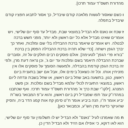
מהדורת תשס''ד עמוד תרכו].
ו
כשם שאסור לעשות מלאכה קודם שיבדיל, כך אסור לתבוע חפציו קודם
שיבדיל בתפלה.
ז
שכח או נאנס ולא הבדיל במוצאי שבת, מבדיל עד סוף יום שלישי, ויש
אומרים שאינו מבדיל אלא כל יום ראשון ולא יותר, מפני חשש ברכה
לבטלה. ויש אומרים שיאמר ברכת ההבדלה בלי שם ומלכות, ואחר כך
יברך הגפן וישתה. [כדי שלא תהיה ברכת ההבדלה הפסק בין ברכת
''בורא פרי הגפן'' לטעימה]. אולם פוסקים רבים חולקים על זה, וסוברים
שברכת ההבדלה תיאמר בשם ומלכות עד יום ג', וכן נראה דעת מרן, ולפי
זה ברכת הגפן קודמת בהבדלה, ולמעשה הסומך על פוסקים אלו אין
מזניחין אותו. וכל זה כשאכל בימים אלו, אבל אם ישב בתענית ביום
ראשון, כגון, בתשעה באב שחל ביום ראשון, או שחל בשבת ונדחה ליום
ראשון, במוצאי התענית לכולי עלמא מבדיל בשם ומלכות. וכן פשט
המנהג. [ילקו''י שבת כרך א' מהדורת תשס''ד עמוד תרכז. ואף שכתבנו
במהדו''ק עמ' תפו שמבדיל רק ביום ראשון, והוא ע''פ המבואר בשו''ת
יביע אומר ח''ו, הנה ביביע אומר ח''ט סימן קח אות קמג הדר ביה, והסיק
שהעיקר כדעת מרן הש''ע, וכמבואר כאן].
ח
מה שאמרנו לעיל ''נאנס'' ולא הבדיל יש לו תשלומין עד סוף יום שלישי,
הוא לאו דוקא, כי אפילו אם הזיד ולא הבדיל הדין כן.