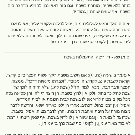
בנהר בלא שחיה, מותרת בשבת, וגם בזה ראוי ונכון להמנע מרחצה בים
בשבת, אף שאינו שוחה. [עמוד יד].
יא היה הולך והגיע לשלולית מים, יכול לדלגה ולקפוץ עליה, אפילו אם
היא רחבה שאינו יכול להניח רגלו ראשונה קודם שיעקור השניה. ומוטב
שידלג ממה שיקיפנה, מפני שמרבה בהילוך. ואסור לעבור בה שלא יבוא
לידי סחיטה. [ילקוט יוסף שבת כרך ב עמוד טו].
סימן שא - דין ריצה והתעמלות בשבת
א נאמר בישעיה (נח, יג): אם תשיב משבת רגלך עשות חפצך ביום קדשי,
וקראת לשבת עונג, לקדוש ה' מכובד, ''וכבדתו מעשות דרכך'', ממצוא
חפצך ודבר דבר. ומכאן למדו חז''ל (שבת קיג.) שלא יהיה הילוכך של
שבת כהילוכך בחול, ולכן אין לרוץ בשבת, הן ריצה רגילה, והן פסיעה גסה,
מכל מקום מצוה לרוץ אפילו בשבת לבית הכנסת או לבית המדרש,
ואפילו אין זמנו בהול, דכתיב, אחרי ה' ילכו כאריה ישאג. והריצה לדבר
מצוה מורה על חיבת ואהבת המצוה. והרץ לדבר מצוה, אפילו בשבת,
שכרו גדול מאת ה'. [וגם עיוור אין לו לרוץ בשבת, אף שאין ריצתו גורמת
לאיבוד מאור עיניו]. [ילקוט יוסף שבת כרך ב' עמוד ו].