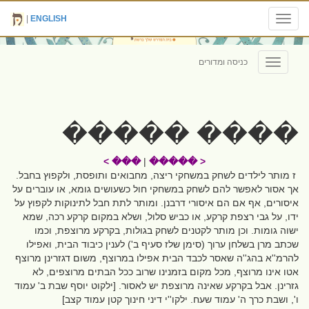
|
ENGLISH
Toggle
navigation
כניסה ומדורים
Toggle
navigation
���� �����
��� >
|
< �����
ז מותר לילדים לשחק במשחקי ריצה, מחבואים ותופסת, ולקפוץ בחבל.
אך אסור לאפשר להם לשחק במשחקי חול כשעושים גומא, או עוברים על
איסורים, אף אם הם איסורי דרבנן. ומותר לתת חבל לתינוקות לקפוץ על
ידו, על גבי רצפת קרקע, או כביש סלול, ושלא במקום קרקע רכה, שמא
ישוה גומות. וכן מותר לקטנים לשחק בגולות, בקרקע מרוצפת, וכמו
שכתב מרן בשלחן ערוך (סימן שלז סעיף ב') לענין כיבוד הבית, ואפילו
להרמ''א בהג''ה שאסר לכבד הבית אפילו במרוצף, משום דגזרינן מרוצף
אטו אינו מרוצף, מכל מקום בזמנינו שרוב ככל הבתים מרוצפים, לא
גזרינן. אבל בקרקע שאינה מרוצפת יש לאסור. [ילקוט יוסף שבת ב' עמוד
ו', ושבת כרך ה' עמוד שעח. ילקו''י דיני חינוך קטן עמוד קצב]