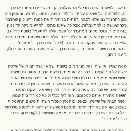
ח אסור לעשות בשבת תרגילי התעמלות, הן במכשירים המיוחדים לכך,
והן בלעדיהם, כל שמגיע על ידי כך לידי הזעה, ומתכוין להזיע. ובאופן כזה
נכון להחמיר גם שלא לסגור ולפתוח במהירות את כפות ידיו, כיון שהדבר
ניכר שעושה כן להתעמלות. אבל כל שאינו מתכוין להזיע מעיקר הדין אין
בזה איסור, ומכל מקום המחמיר על עצמו שלא להתעמל בשבת כלל, גם
אם אינו מתכוין להזיע, תבוא עליו ברכה. שלא ניתנו שבתות וימים טובים
אלא כדי שישראל יעסקו בהם בתורה. [ילקו''י שבת כרך ב' עמוד ו'.
ובמהדורת תשס''ד עמוד תרג, ושבת כרך ד' סימן שכז. שארית יוסף חלק
ג' עמוד תב].
ט אין שטין [או שוחין] על פני המים בשבת, שמא יעשה חבית של שייטין
לשוט על פני המים. [ובבריכה העומדת ברשות הרבים אסור גם משום
חשש שמא יתיז מים ברגליו חוץ לארבע אמות]. ובבריכה שבחצר אסור
לשוט בה בשבת, מפני שכאשר המים נעקרים ויוצאים חוץ לבריכה דמי
לנהר. ואם יש לבריכה שפה סביב מותר. דכיון שאפילו נעקרו המים
השפה מחזרת אותם למקומם, הוה ליה ככלי וליכא למיגזר ביה שמא
יעשה חבית של שייטין. ובאופן כזה אין לאסור השחייה משום התעמלות
בשבת, אף אם בא לידי הזעה. ואמנם למעשה יש להורות להמנע מלרחוץ
בכל בריכה בשבת, ובפרט בבגד ים, מכמה חששות. [ילקוט יוסף שבת
כרך ב' עמוד ז'].
י שחיה בים, או באגם ונהר, אסורה מעיקר ההלכה. אבל רחיצה בים או