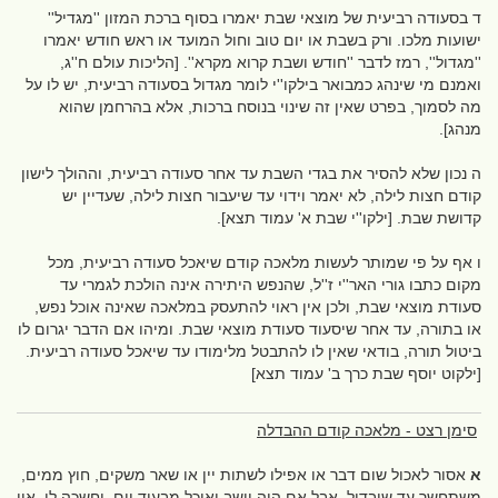
ד בסעודה רביעית של מוצאי שבת יאמרו בסוף ברכת המזון ''מגדיל''
ישועות מלכו. ורק בשבת או יום טוב וחול המועד או ראש חודש יאמרו
''מגדול'', רמז לדבר ''חודש ושבת קרוא מקרא''. [הליכות עולם ח''ג,
ואמנם מי שינהג כמבואר בילקו''י לומר מגדול בסעודה רביעית, יש לו על
מה לסמוך, בפרט שאין זה שינוי בנוסח ברכות, אלא בהרחמן שהוא
מנהג].
ה נכון שלא להסיר את בגדי השבת עד אחר סעודה רביעית, וההולך לישון
קודם חצות לילה, לא יאמר וידוי עד שיעבור חצות לילה, שעדיין יש
קדושת שבת. [ילקו''י שבת א' עמוד תצא].
ו אף על פי שמותר לעשות מלאכה קודם שיאכל סעודה רביעית, מכל
מקום כתבו גורי האר''י ז''ל, שהנפש היתירה אינה הולכת לגמרי עד
סעודת מוצאי שבת, ולכן אין ראוי להתעסק במלאכה שאינה אוכל נפש,
או בתורה, עד אחר שיסעוד סעודת מוצאי שבת. ומיהו אם הדבר יגרום לו
ביטול תורה, בודאי שאין לו להתבטל מלימודו עד שיאכל סעודה רביעית.
[ילקוט יוסף שבת כרך ב' עמוד תצא]
סימן רצט - מלאכה קודם ההבדלה
א
אסור לאכול שום דבר או אפילו לשתות יין או שאר משקים, חוץ ממים,
משתחשך עד שיבדיל. אבל אם היה יושב ואוכל מבעוד יום, וחשכה לו, אין