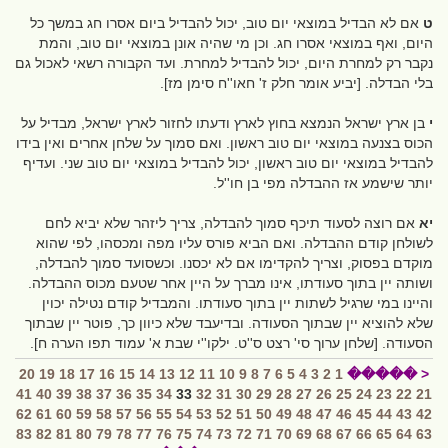
ט
אם לא הבדיל במוצאי יום טוב, יכול להבדיל ביום אסרו חג במשך כל
היום, ואף במוצאי אסרו חג. וכן מי שהיה אונן במוצאי יום טוב, והמת
נקבר רק למחרת היום, יכול להבדיל למחרת. ועד הקבורה רשאי לאכול גם
בלי הבדלה. [יביע אומר חלק ז' חאו''ח סימן מז].
י
בן ארץ ישראל הנמצא בחוץ לארץ ודעתו לחזור לארץ ישראל, מבדיל על
הכוס בצנעה במוצאי יום טוב ראשון. ואם סמוך על שלחן אחרים ואין בידו
להבדיל במוצאי יום טוב ראשון, יכול להבדיל במוצאי יום טוב שני. ועדיף
יותר שישמע אז ההבדלה מפי בן חו''ל.
יא
אם רוצה לסעוד תיכף סמוך להבדלה, צריך ליזהר שלא יביא לחם
לשולחן קודם ההבדלה. ואם הביא פורס עליו מפה ומכסהו, לפי שהוא
מוקדם בפסוק, וצריך להקדימו אם לא יכסנו. וכשסועד סמוך להבדלה,
ושותה יין בתוך סעודתו, אינו מברך על היין אחר שטעם מכוס ההבדלה.
והיינו במי שרגיל לשתות יין בתוך סעודתו. והמבדיל קודם נטילה יכוין
שלא להוציא יין שבתוך הסעודה. ובדיעבד שלא כיוון כך, פוטר יין שבתוך
הסעודה. [שלחן ערוך סי' רצט ס''ט. ילקו''י שבת א' עמוד תפו הערה ח].
20
19
18
17
16
15
14
13
12
11
10
9
8
7
6
5
4
3
2
1
< �����
41
40
39
38
37
36
35
34
33
32
31
30
29
28
27
26
25
24
23
22
21
62
61
60
59
58
57
56
55
54
53
52
51
50
49
48
47
46
45
44
43
42
83
82
81
80
79
78
77
76
75
74
73
72
71
70
69
68
67
66
65
64
63