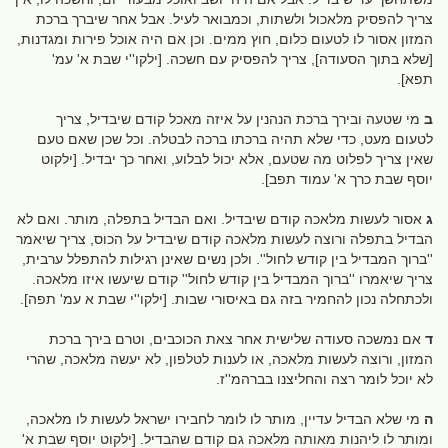
צריך להפסיק מלאכול ולשתות, וכמבואר לעיל. אבל אחר שיברך ברכת
המזון אסור לו לטעום כלום, חוץ ממים. וכן אם היה אוכל פירות ומגדנות,
[שלא בתוך הסעודה], צריך להפסיק עם חשכה. [ילקו''י שבת א' עמ'
תפא].
ב
מי שטעה ובירך ברכת הנהנין על איזה מאכל קודם שיבדיל, צריך
לטעום מעט, כדי שלא תהיה ברכתו ברכה לבטלה. וכל שכן שאם טעם
שאין צריך לפלוט מה שטעם, אלא יכול לבלוע, ואחר כך יבדיל. [ילקוט
יוסף שבת כרך א' עמוד תפב].
ג
אסור לעשות מלאכה קודם שיבדיל. ואם הבדיל בתפלה, מותר. ואם לא
הבדיל בתפלה ורוצה לעשות מלאכה קודם שיבדיל על הכוס, צריך שיאמר
''ברוך המבדיל בין קודש לחול''. ולכן נשים שאינן רגילות להתפלל ערבית,
צריך שיאמרו ''ברוך המבדיל בין קודש לחול'' קודם שיעשו איזו מלאכה.
ולכתחלה נכון להחמיר בזה גם באיסורי שבות. [ילקו''י שבת א עמ' תפה].
ד
אם נמשכה סעודה שלישית אחר צאת הכוכבים, וטרם בירך ברכת
המזון, ורוצה לעשות מלאכה, או לענות לטלפון, לא יעשה מלאכה, שהרי
לא יוכל לומר רצה והחליצנו בברהמ''ז.
ה
מי שלא הבדיל עדיין, מותר לו לומר לחבירו ישראל לעשות לו מלאכה,
ומותר לו ליהנות מאותה מלאכה גם קודם שהבדיל. [ילקוט יוסף שבת א'