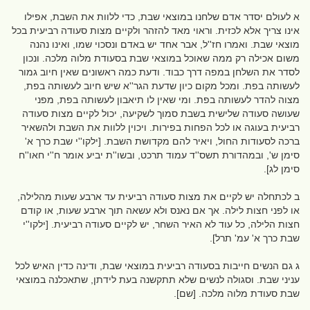
א לעולם יסדר אדם שלחנו במוצאי שבת, כדי ללוות את השבת, אפילו
אינו צריך אלא לכזית. וראוי מאד להזהר ולקיים מצות סעודה רביעית בכל
מוצאי שבת. ואמרו חז''ל, אבר אחד יש באדם ונסכוי שמו, ואינו נהנה
משום אכילה רק ממה שאוכל במוצאי שבת בסעודת מלוה מלכה. ונכון
לסדר את השלחן במפה דרך כבוד. ודעת כמה ראשונים שאין חיוב גמור
לעשותה בפת. ומכל מקום כיון שדעת הגר''א שיש חיוב לעשותה בפת,
מצוה להדר לעשותה בפת. ומי שאין לו תיאבון לעשותה בפת, מפני
שעושה סעודה שלישית בשבת סמוך לשקיעה, יכול לקיים מצות סעודה
רביעית בעוגה או לכל הפחות בפירות. ויכוין ללוות את השבת ולהשאיר
ברכה לסעודות החול, ויאיר להם מקדושת השבת. [ילקו''י שבת כרך א'
סימן ש', ובמהדורת תשס''ד עמוד תרכט, ובשו''ת יביע אומר ח''י חאו''ח
סימן לג].
ב לכתחלה יש לקיים את מצות סעודה רביעית עד ארבע שעות מהלילה,
או לפני חצות לילה. אך אם נאנס ולא עשאה תוך ארבע שעות, או קודם
חצות הלילה, כל עוד לא האיר השחר, יש לקיים סעודה רביעית. [ילקו''י
שבת כרך א' עמ' תרל].
ג גם הנשים חייבות בסעודה רביעית במוצאי שבת, ודינה כדין האיש לכל
עניני שבת. וסגולה לנשים שלא תתקשנה בעת לידתן, שתאכלנה במוצאי
שבת סעודת מלוה מלכה. [שם].