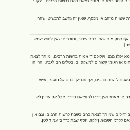
בום היטב באזנים, מותר לצאת בהם לרשות הרבים. [ילקו''י
 עשויה מזהב או מכסף, שאין זה נחשב לתכשיט, שהרי
אף במקומות שאין בהם עירוב, וסוברים שאין לחוש שמא
שם].
א יפלו ממנו ויוליכם ד' אמות ברשות הרבים. ומותר לצאת
 או הגומי קשורים למשקפיים, בטלים הם לגביו, והרי הן
ם בשבת לרשות הרבים, אף אם ילך בהם על חוטמו, שיש
ים, מאחר ואין דרכו להוציאם בדרך. אבל אם עדיין לא
 רגילים שמותר לצאת בהם בשבת לרשות הרבים. וגם אין
ם לקרני השמש. [ילקוט יוסף שבת כרך ב' עמוד לט].