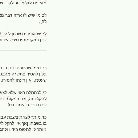
מועדים עמ' צ'. ובילקו''י ש
לב מי שיש לו איזה דבר מא
לה].
לג יש אומרים שנכון לנקר 
שכן במקומותינו שיש עירוב.
כב סימן שהכובס נותן בבגד
ונכון להסיר פתק זה מהבג
שעטנז, ואין דעתו להסירו,
כג לכתחלה ראוי שלא לצאת 
להקל בזה, וגם במקומותינו
שבת כרך ב' עמוד כט].
כד מותר לצאת בשבת עם מעי
בו בשבת. [אך אין להקל ל
מותר לו לתפוס בידיו ולהג