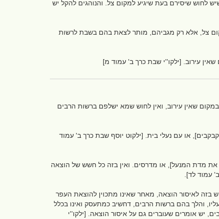
לחוש שיסירם בעת שיגיע למקום צל. והנוהגים להקל יש
קום צל, אלא רק מגביהם, מותר לצאת בהם בשבת לרשות
ין עירוב. [ילקו''י שבת כרך ב' עמוד מ]
במקום שאין עירוב, ואין לחוש שמא ישלפם ברשות הרבים
קבים], או עם נעלי בית. [ילקוט יוסף שבת כרך ב' עמוד
את מדת המנעל], או מדרסים. ואין בזה כל חשש של הוצאה
' עמוד לד].
וש בזה לאיסור הוצאה, מאחר שאינו מתכוין להוצאת העפר
ליו, והלך בהם ברשות הרבים, דחשיב כמתעסק ואינו בכלל
ים, יש אומרים שעוברים גם על איסור הוצאה. [ילקו''י