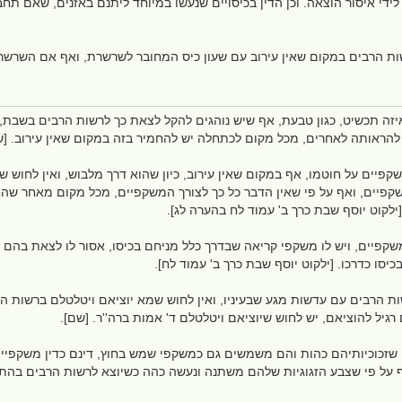
 לידי איסור הוצאה. וכן הדין בכיסויים שנעשו במיוחד ליתנם באזנים, שאם תח
ת הרבים במקום שאין עירוב עם שעון כיס המחובר לשרשרת, ואף אם השרשרת
זה תכשיט, כגון טבעת, אף שיש נוהגים להקל לצאת כך לרשות הרבים בשבת, 
להראותה לאחרים, מכל מקום לכתחלה יש להחמיר בזה במקום שאין עירוב. [
יים על חוטמו, אף במקום שאין עירוב, כיון שהוא דרך מלבוש, ואין לחוש שמ
פיים, ואף על פי שאין הדבר כל כך לצורך המשקפיים, מכל מקום מאחר שהחוט
ילקוט יוסף שבת כרך ב' עמוד לח בהערה לג].
 משקפיים, ויש לו משקפי קריאה שבדרך כלל מניחם בכיסו, אסור לו לצאת בה
כיסו כדרכו. [ילקוט יוסף שבת כרך ב' עמוד לח].
 הרבים עם עדשות מגע שבעיניו, ואין לחוש שמא יוציאם ויטלטלם ברשות הרב
גיל להוציאם, יש לחוש שיוציאם ויטלטלם ד' אמות ברה''ר. [שם].
שזכוכיותיהם כהות והם משמשים גם כמשקפי שמש בחוץ, דינם כדין משקפיים
ף על פי שצבע הזגוגיות שלהם משתנה ונעשה כהה כשיוצא לרשות הרבים בהתא