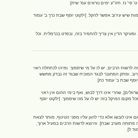
' סי' נז. חזו''ע ימים נוראים עמ' שיח].
מות שיש עירוב אפשר להקל. [ילקוט יוסף שבת כרך ב' עמוד
ומעיקר הדין אין צריך להחמיר בזה, ובפרט בכרמלית. וכל
ה לרשות הרבים, יש לו על מי שיסמוך. ומיהו לכתחלה ראוי
ירוב. ופתק המחובר לבגד המוכיח שבגד זה נבדק מחשש
יוסף שבת ב' עמוד כח].
לים], שהרי אינו דרך לבוש, ואף בימי החום אין ראוי
ל מקום המיקל בזה יש לו על מה שיסמוך. [ילקוט יוסף
 אינו לובשו אלא כדי להגן עליו מפני הטינוף, מותר לצאת
ה פתוחה מערב שבת]. והיוצא לרשות הרבים במעיל ארוך,
וד ל].