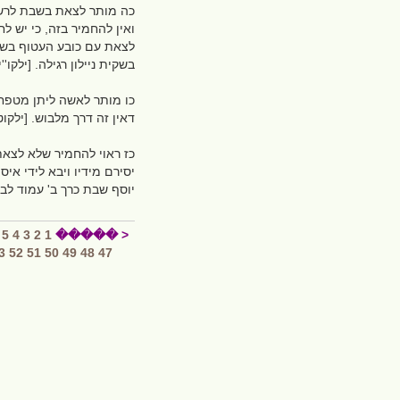
כה מותר לצאת בשבת לרשות 
ואין להחמיר בזה, כי יש 
לצאת עם כובע העטוף בשקית
בשקית ניילון רגילה. [ילקו''
כו מותר לאשה ליתן מטפחת
דאין זה דרך מלבוש. [ילקו
כז ראוי להחמיר שלא לצאת
יסירם מידיו ויבא לידי א
יוסף שבת כרך ב' עמוד לב]
5
4
3
2
1
< �����
3
52
51
50
49
48
47