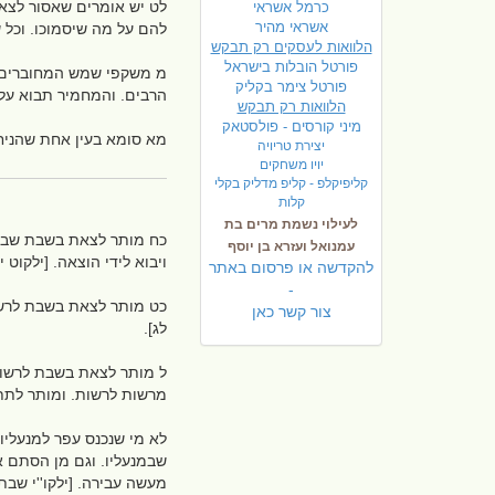
לט יש אומרים שאסור לצא
כרמל אשראי
אשראי מהיר
להם על מה שיסמוכו. וכל ש
הלוואות לעסקים רק תבקש
פורטל הובלות בישראל
מ משקפי שמש המחוברים ע
פ
ורטל צימר בקליק
הרבים. והמחמיר תבוא עליו
הלוואות רק תבקש
מיני קורסים - פולסטאק
מא סומא בעין אחת שהניחו 
יצירת טריויה
יויו משחקים
קליפיקלפ - קליפ מדליק בקלי
קלות
לעילוי נשמת מרים בת
כח מותר לצאת בשבת שבימי
עמנואל ועזרא בן יוסף
ויבוא לידי הוצאה. [ילקוט 
להקדשה או פרסום באתר
-
כט מותר לצאת בשבת לרשות 
צור קשר כאן
לג].
ל מותר לצאת בשבת לרשות 
מרשות לרשות. ומותר לתת 
לא מי שנכנס עפר למנעליו
שבמנעליו. וגם מן הסתם א
מעשה עבירה. [ילקו''י שבת