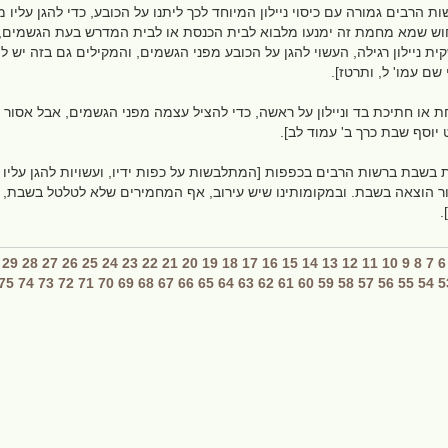
הרבים גמורה עם כיסוי ניילון המיוחד לכך ליתנו על הכובע, כדי להגן עליו 
לחוש שמא מחמת זה ימנעו מלבוא לבית הכנסת או לבית המדרש בעת הגשמים, 
 ניילון רגילה, העשוי להגן על הכובע מפני הגשמים, והמקילים גם בזה יש לה
י שם עמו' ל, ותרטז].
 או חתיכת בד וניילון על ראשה, כדי להציל עצמה מפני הגשמים, אבל אסור ל
ט יוסף שבת כרך ב' עמוד לב].
 בשבת ברשות הרבים בכפפות [המתלבשות על כפות ידיו, ועשויות להגן עליו 
יסור הוצאה בשבת. ובמקומותינו שיש עירוב, אף המחמירים שלא לטלטל בשבת, 
.
29
28
27
26
25
24
23
22
21
20
19
18
17
16
15
14
13
12
11
10
9
8
7
6
75
74
73
72
71
70
69
68
67
66
65
64
63
62
61
60
59
58
57
56
55
54
5