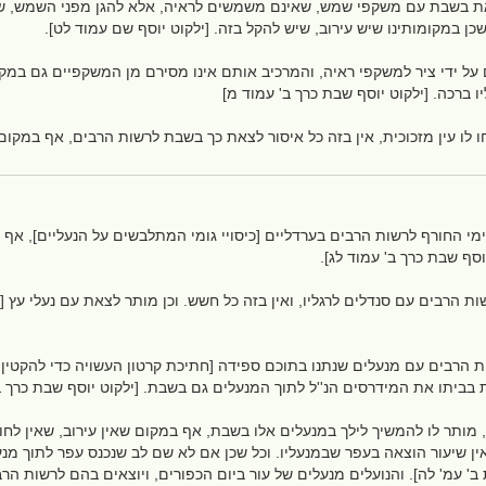
ת בשבת עם משקפי שמש, שאינם משמשים לראיה, אלא להגן מפני השמש, שיש 
כן במקומותינו שיש עירוב, שיש להקל בזה. [ילקוט יוסף שם עמוד לט].
ל ידי ציר למשקפי ראיה, והמרכיב אותם אינו מסירם מן המשקפיים גם במ
 ברכה. [ילקוט יוסף שבת כרך ב' עמוד מ]
לו עין מזכוכית, אין בזה כל איסור לצאת כך בשבת לרשות הרבים, אף במקום שא
 החורף לרשות הרבים בערדליים [כיסויי גומי המתלבשים על הנעליים], אף 
יוסף שבת כרך ב' עמוד לג].
הרבים עם סנדלים לרגליו, ואין בזה כל חשש. וכן מותר לצאת עם נעלי עץ [קב
הרבים עם מנעלים שנתנו בתוכם ספידה [חתיכת קרטון העשויה כדי להקטין 
בביתו את המידרסים הנ''ל לתוך המנעלים גם בשבת. [ילקוט יוסף שבת כרך ב
, מותר לו להמשיך לילך במנעלים אלו בשבת, אף במקום שאין עירוב, שאין לח
ין שיעור הוצאה בעפר שבמנעליו. וכל שכן אם לא שם לב שנכנס עפר לתוך מנע
 ב' עמ' לה]. והנועלים מנעלים של עור ביום הכפורים, ויוצאים בהם לרשות הרב