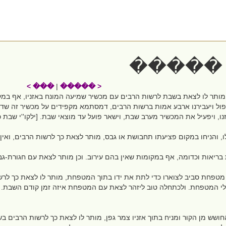
���� 
��� >
|
< �����
תר לו לצאת בשבת לרשות הרבים עם מכשיר שמיעה המונח באזניו, אף במקום
פול ויעבירנו ארבע אמות ברשות הרבים, דמסתמא מקפידים על מכשיר זה שדמיו 
ו, ויפעיל את המכשיר מערב שבת, וישאר פועל עד מוצאי שבת. [ילקו''י שבת 
ו, והניחו במקום פציעתו תחבושת או גבס, מותר לצאת כך לרשות הרבים, ואין ב
ריאות וכדומה, אף במקומות שאין בהם עירוב. וכן מותר לצאת עם חגורת-גב, ו
 מטפחת סביב לצוארו כדי לתת את ידו בתוך המטפחת, מותר לו לצאת כך לרשו
לי המטפחת. ולכתחלה טוב ליזהר לצאת עם המטפחת איזה זמן קודם השבת. וכש
 החושש מן הקור ומניח בתוך אזניו צמר גפן, מותר לו לצאת כך לרשות הרבים 