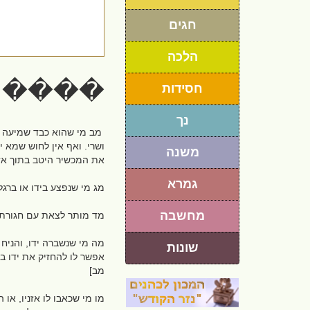
חגים
הלכה
�����
חסידות
נך
מב מי שהוא כבד שמיעה מו
ושרי. ואף אין לחוש שמא י
משנה
את המכשיר היטב בתוך אזנ
גמרא
מג מי שנפצע בידו או ברגל
מחשבה
מד מותר לצאת עם חגורת ב
מה מי שנשברה ידו, והניח
שונות
אפשר לו להחזיק את ידו ב
מב]
מו מי שכאבו לו אזניו, או