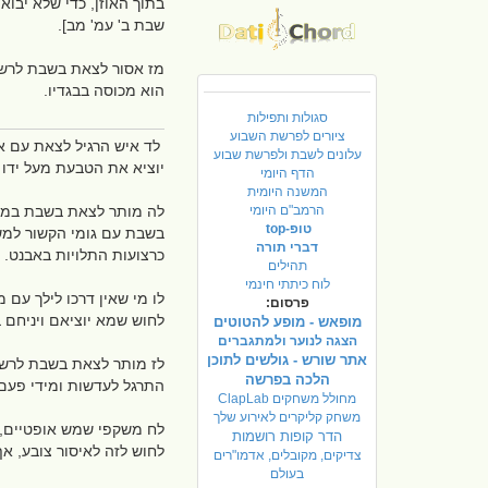
בתוך האוזן, כדי שלא יבוא
שבת ב' עמ' מב].
מז אסור לצאת בשבת לרשו
הוא מכוסה בבגדיו.
סגולות ותפילות
ציורים לפרשת השבוע
לד איש הרגיל לצאת עם אי
עלונים לשבת ולפרשת שבוע
יוציא את הטבעת מעל ידו 
הדף היומי
המשנה היומית
הרמב"ם היומי
לה מותר לצאת בשבת במשקפ
טופ-top
בשבת עם גומי הקשור למשק
דברי תורה
כרצועות התלויות באבנט. [
תהילים
לוח כיתתי חינמי
לו מי שאין דרכו לילך עם
פרסום:
לחוש שמא יוציאם ויניחם ב
מופאש - מופע להטוטים
הצגה לנוער ולמתגברים
אתר שורש - גולשים לתוכן
לז מותר לצאת בשבת לרשות
הלכה בפרשה
התרגל לעדשות ומידי פעם ר
מחולל משחקים ClapLab
משחק קליקרים לאירוע שלך
לח משקפי שמש אופטיים, 
הדר קופות רושמות
לחוש לזה לאיסור צובע, א
צדיקים, מקובלים, אדמו"רים
בעולם