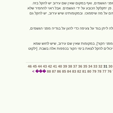
מפני הגשמים, ואף במקום שאין שם עירוב יש להקל בזה.
פן יתקלקל הכובע על ידי הגשמים. אבל ראוי להחמיר שלא
ם על מה שיסמוכו. ובמקומותינו שיש עירוב, יש להקל גם
ה ליתן בגד על צעיפה כדי להגן על בגדיה מפני הגשמים,
מפני הקור], במקומות שאין שם עירוב, שיש לחוש שמא
יכולים להקל לצאת בימי הקור בכפפות אלה בשבת. [ילקוט
46
45
44
43
42
41
40
39
38
37
36
35
34
33
32
31
30
��� >
88
87
86
85
84
83
82
81
80
79
78
77
76