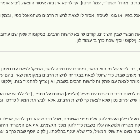
בת ב' מהדו' תשס''ד, עמו' תרטו]. אך לדינא אין בזה איסור הוצאה. [יביע אומר ט
כל בפיו, או גומי לעיסה, אסור לו לצאת לרשות הרבים כשהמאכל בפיו, ובמקו
את הבשר שבין השיניים, קודם שיוצא לרשות הרבים, במקומות שאין שם עירוב. 
 [ילקוט יוסף שבת כרך ב' עמוד לו].
, כדי לידע של מי הוא הבגד, ומחברו עם סיכה לבגד, המיקל לצאת עם סימון ז
ד מערב שבת, כדי שיוכל לצאת בבגד זה לרשות הרבים במקומות שאין בהם ע
 מותר לצאת עם פתק זה לרשות הרבים בשבת, ואין צריך להחמיר בזה. [ילקוט 
לרשות הרבים בשבת עם מעיל [חליפה] המונח על כתפיו, [בלי ללבוש את השרוו
 שיש עירוב נכון שלא לצאת כך לרשות הרבים, אלא ילבש את המעיל כדרכו. ומכ
ל ניילון העשוי להגן עליו מפני הגשמים, שכל דבר שהוא דרך לבוש, אפילו אם
יקח מטריה ולנושאה עליו בשבת כדי להגן מפני הגשמים, אף אם המטריה הית
ביה מעט את שולי המעיל, כדי שלא יטנף בהליכתו. [ילקוט יוסף שבת כרך ב' עמ