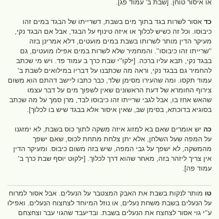
או איסור טוחן. [שבת ב' עמוד פג].
כד
אסור לשרות בגד בתוך מים בשבת, דשרייתו של הבגד במים זהו
כיבוסו. וכל זה כשיש לכלוך או איזה טינוף על הבגד, אבל אם הבגד נקי,
מעיקר הדין מותר לשרותו בשבת במים מועטים, דלא אמרינן בזה
''שרייתו זהו כיבוסו''. והמחמיר שלא לשרות במים אפילו מועטים, גם
בבגד נקי, תבא עליו ברכה. [ילקו''י שבת כרך ב עמוד פד. ויש מי שכתב
להחמיר גם בבגד נקי, וראה מה שכתבנו על דבריו במילואים לשבת ב'
עמוד תקסו. ומה שהעירו מסימן שלד, כבר כתבו ליישב דהתם הוא משום
צירוף החומרא של דעת הראשונים שאין לשפוך מים על דבר עצמו
שהאש אחז בו, אבל לגבי שרייתו זהו כיבוסו לבד, מרן סמך על מה שכתב
בסוגיא בדוכתא, בסימן שב, שאין איסור אלא בבגד שיש בו לכלוך].
כה
יש אומרים שאם בא למזוג איזה משקה לתוך כוס בשבת, לא ימזגנו
על המפה שעל השלחן, אלא יתן צלחת מתחת לכוס, שאם ישפך
מהמשקה, לא ישפך על גבי המפה, שיש בזה משום כיבוס. ומעיקר הדין
אין צריך ליזהר בזה, מאחר שהוא דרך לכלוך. [ילקוט יוסף שבת כרך ב'
עמוד פה].
טו
מותר לנקות בשבת את האבק המצטבר על הנעלים. אבל אסור למרוח
על הנעלים בשבת משחת נעלים, או נוזל המיוחד לצחצוח הנעלים. ואפילו
ע''י גוי אסור לצחצח את הנעלים בשבת. ובדיעבד שהגוי עבר וצחצחם