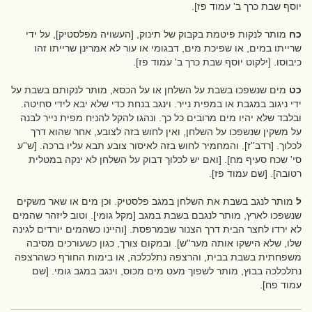
יוסף שבת כרך ב' עמוד פז].
כח
מותר לנקות פיטמת בקבוק של תינוק, [העשויה מפלסטיק], על ידי
שרייתו במים, או שפיכת מים, דבגומי או עור לא אמרינן שרייתו זהו
כיבוסו. [ילקוט יוסף שבת כרך ב' עמוד פז].
כט
מים שנשפכו בשבת על השלחן או על הכסא, מותר לנקותם בשבת על
ידי ניגוב במגבת או במפית נייר. וינגב בנחת כדי שלא יבא לידי סחיטה.
ובלבד שלא יהיו מים מרובים כל כך. ונהגו להקל להניח מפית נייר לבנה
על משקין שנשפכו על השלחן, ואין לחוש בזה לצובע, אחר שהוא דרך
לכלוך. [רדב''ז]. והמחמיר לחוש בזה לאיסור צובע תבא עליו ברכה. [ש''ע
סי' שכח סעיף מח]. [ואם יש לכלוך דבוק על השלחן לא ינקה במטלית
רטובה]. [שם עמוד פז].
ל
מותר לנגב בשבת את השלחן במגב פלסטיק. וכן מים או שאר משקים
שנשפכו לארץ, מותר לנגבם בשבת במגב [מקל גומי]. וטוב ליזהר שהמים
לא ירדו לחצר הבית דרך הצנור שבמרפסת. [והיינו כשהמים יורדים לגינה
שלו, שלא הישקו אותה מער''ש]. ובמקום צורך, כגון כשעורכים מסיבה
משפחתית בשבת בבית, והרצפה נתלכלכה, או בימות החורף כשהרצפה
נתלכלכה בבוץ, מותר לשפוך מעט מים מכוס, וינגב במגב גומי. [שם
עמוד פח].