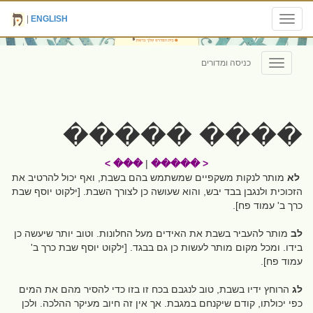
|
ENGLISH
Toggle
navigation
כניסה ומדורים
Toggle
navigation
���� �����
��� >
|
< �����
לא
מותר לנקות משקפיים שמשתמש בהם בשבת, ואף יכול להרטיב את
הזכוכית ולנגבן בבד יבש, והוא שעושה כן לצורך השבת. [ילקוט יוסף שבת
כרך ב' עמוד פח].
לב
מותר להעביר בשבת את האידים מעל החלונות. וטוב יותר שיעשה כן
בידו. ומכל מקום מותר לעשות כן גם בבגד. [ילקוט יוסף שבת כרך ב'
עמוד פח].
לג
הרוחץ ידיו בשבת, טוב לנגבם בכח זו בזו כדי להסיר מהם את המים
כפי יכולתו, קודם שיקנחם במגבת. אך אין זה חיוב מעיקר ההלכה. ולכן