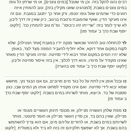
רבים נהגו להקל בזה. וכן מי שטבל [במים צוננים], או מי שרחץ כל גופו
במים צוננים בשבת, [למנהגינו שאנו מקילין בזה], טוב להמתין איזה
רגעים כדי שהמים שעל גופו ינטפו, ורק אחר כך יתנגב במגבת. וגם זה
אינו מעיקר הדין, שאף שהמגבת נרטבת בניגוב, כיון שאין זה דרך ליבון,
לא שייך לומר בזה ''שרייתו זהו כיבוסו''. ומ''מ טוב להמתין כנז'. [ילקוט
יוסף שבת כרך ב' עמוד פט].
לד
לכתחלה טוב להזהר שכאשר מנקה ידיו במגבת [אחר הנטילה], שלא
לקנח במקום אחד דוקא, אלא יחליף להעביר המפה מצד לצד, באופן
שלא יהיו המים במקום אחד ויבוא לידי סחיטה. ומיהו מעיקר הדין מאחר
שאינו מקפיד על מימיו, והוא דרך לכלוך, אין בזה איסור סחיטה וליבון.
[ילקוט יוסף שבת כרך ב' עמוד פט בהערה].
כו
ובכל אופן אין לתת על כל בגד מים מרובים, גם אם הבגד נקי, מחשש
שמא יבוא לידי סחיטה. ואם אינו מקפיד לסחוט אותו מן המים שבו, כגון
מסננת של בד, וכיוצא, מותר לשרותו במים בשבת. [ילקוט יוסף שבת כרך
ב עמוד פו].
כז
מפת שלחן העשויה מניילון, או מכנסי תינוק העשויים מגומי או
מניילון, שאין בהם בד, וכן סדין העשוי מניילון או חומר סינטטי, מותר
לשרותם במים בשבת, או להזרים עליהם מים, אם הוא צריך להשתמש
בהם בשבת. אך לא ישפשף חלקיהם זה בזה לא ביד ולא במטלית. [ילקוט