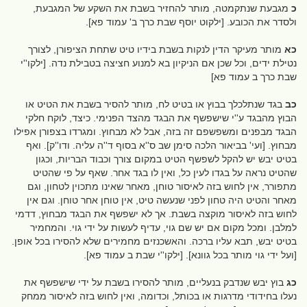
כ
מגבעת שנתקמטה, מותר להחזיר בשבת את השקע של המגבעת,
ולסדר את הכובע. [ילקוט יוסף שבת כרך ב' עמוד פא].
כא
מותר מעיקר הדין לנקות בשבת בידיו טיט שתחת הציפורן, לצורך
נטילת ידים, וכל שכן אם הניקיון בא למנוע חציצה בטבילת נדה. [ילקו''י
שבת כרך ב עמוד פא]
כב
בגד שנתלכלך בבוץ או בטיט לח, מותר להסיר בשבת את הטיט או
הבוץ מהבגד ע''י שישפשף את הבגד מהצד הפנימי. כיצד, לוקח חלקי
הבגד מבפנים ומשפשפם זה בזה, אבל לא מבחוץ. ומגרדו בצפורן אפילו
מבחוץ. [ועי' בביאור הלכה סימן שב ס''א בסוף ד''ה עליה. ודו''ק]. ואף
בטיט יבש יש להקל לשפשף הטיט במקום צורך וכבוד הבריות, וכגון
שהטיט נראה על בגדו לעין כל, ואין לו בגד אחר. שאף על פי שהטיט
מתפורר, אין לחוש בזה לאיסור טוחן, מאחר שאינו מתכוין לטחון, וגם
מאחר והטיט היה טחון לפני שנעשה טיט, אין טוחן אחר טוחן. וגם אין
לחוש בזה לאיסור מוקצה בשבת. אך לא ישפשף את הבגד מבחוץ, דדמי
למלבן. ומכל מקום אם יש שם גוי, עדיף לעשות על ידי גוי. והמחמיר
בטיט יבש, תבא עליו ברכה. והאשכנזים מחמירים שלא להסירו בכל אופן.
[ועל ידי גוי מותר בכל גוונא]. [ילקו''י שבת ב עמוד פא].
כג
בוץ יבש שנדבק בנעליים, מותר להסירו בשבת על ידי שישפשף את
נעלו בחידודי מדרגות או בכותל, וכדומה, ואין לחוש בזה לאיסור ממחק