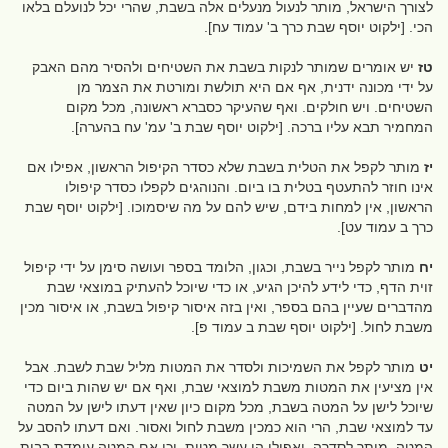
לצורך הישראל, מותר לנעול מנעלים אלה בשבת, שהרי יכל לנועלם בלאו
הכי. [ילקוט יוסף שבת כרך ב' עמוד עח].
טז
יש אומרים שמותר לנקות בשבת את השטיחים ולהסיר מהם האבק
על ידי מכונה ידנית, אף אם היא תולשת ומורטת את הצמר מן
השטיחים. ויש חולקים. ואף שהעיקר כסברא ראשונה, מכל מקום
המחמיר תבא עליו ברכה. [ילקוט יוסף שבת ב' עמ' עח בהערה].
יז
מותר לקפל את הטלית בשבת שלא כסדר הקיפול הראשון, אפילו אם
אינו חוזר להתעטף בטלית בו ביום. והנוהגים לקפלו כסדר קיפולו
הראשון, אין למחות בידם, שיש להם על מה שיסמוכו. [ילקוט יוסף שבת
כרך ב עמוד עט].
יח
מותר לקפל נייר בשבת, וכגון, הלומד בספר ועושה סימן על ידי קיפול
זוית הדף, כדי לידע להיכן הגיע, או כדי שיוכל להעתיק במוצאי שבת
מהדברים שעיין בהם בספר, ואין בזה איסור קיפול בשבת, או איסור מכין
משבת לחול. [ילקוט יוסף שבת ב עמוד פ].
יט
מותר לקפל את השמיכות ולסדר את המטות מליל שבת לשבת. אבל
אין מציעין את המטות משבת למוצאי שבת, ואף אם יש שהות ביום כדי
שיוכל לישן על המטה בשבת, מכל מקום כיון שאין דעתו לישן על המטה
עד למוצאי שבת, הרי הוא כמכין משבת לחול ואסור. ואם דעתו להסב על
המטה, מותר לסדרה, ואפילו הן עשר מטות. וכן אם המטה עומדת בבית,