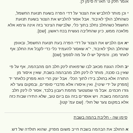
אומר חלק ט' חאו''ח סימן ל].
י
וכן מותר להלביש את הצנור על דדי הפרה בשעת תנועת החשמל,
כשהחלב הולך לאיבוד. אבל אסור להלביש את הצנור בשעת תנועת
החשמל כשהחלב נחלב בתוך כלי, שלבישת הצינור בזה אינה גרמא אלא
מלאכה ממש, כיון שהחליבה נעשית בכח ראשון. [שם].
יא
אם הלביש את הצנור על דדי הפרה בעת תנועת החשמל, ובאופן
שהחלב הולך לאיבוד, י''א שאסור להעמיד כלי כדי לקבל את החלב אף
לאחר מכן. והמיקל יש לו על מה לסמוך.[שם].
יב
חולה הגונח מכאב לבו שרפואתו לינק חלב חם מהבהמה, אף על פי
שאין בו סכנה, מותר לו לינק חלב מהבהמה בשבת, שאין איסור מן
התורה אלא בחולב בידו לתוך הכלי. אבל יונק הרי הוא מפרק כלאחר יד
[מפרק על ידי שינוי], ואין איסורו אלא מדברי סופרים, ובמקום צער לא
גזרו חכמים. אבל מי שמצטער מחמת רעבון בלבד, אסור לו לינק חלב
מהבהמה בשבת. ויש אוסרים בזה גם ביום טוב, שלא התירו שבות כזה
אלא במקום צער של חולי. [שם עמ' קטו].
סימן שה - חליבת בהמה בשבת
א
החולב את הבהמה בשבת חייב משום מפרק, שהוא תולדה של דש.