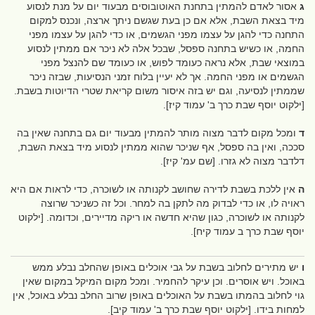
ג
אסור לאדם להמתין בתחנת האוטובוסים מבעוד יום על מנת לנסוע
מיד בצאת השבת, אלא אם כן בעת שגשם ניתך ארצה, ונכנס למקום
התחנה כדי להגן על עצמו מפני הגשמים, או כדי להגן על עצמו מפני
החמה, או כשיש בתחנה ספסל, שבכל אלה לא ניכר אם ממתין לנסוע
במוצאי שבת, אלא נראה כעומד לפוש, או כעומד שם להנצל מפני
הגשמים או מפני החמה. אך לא יעיין בלוח זמני הנסיעות, שבזה ניכר
שממתין לנסיעה, וגם יש בזה איסור משום קריאת שטרי הדיוטות בשבת.
[ילקוט יוסף שבת כרך ב' עמוד קיז].
ד
ומכל מקום לדבר מצוה מותר להמתין מבעוד יום גם בתחנה שאין בה
סככה, ואין בה ספסל, אף שניכר שהוא ממתין לנסוע מיד בצאת השבת,
דלדבר מצוה לא גזרו. [שם עמ' קיז].
ה
אין ללכת בשבת לדירה שחושב לקנותה או לשוכרה, כדי לראות אם היא
ראויה לו, או כדי לבדוק מה לתקן בה למחר. וכל זה כשניכר שרוצה
לקנותה או לשוכרה, כגון שהיא חדשה או ריקה מדיירים, וכדומה. [ילקוט
יוסף שבת כרך ב עמוד קיח].
ו
יש מתירים לחלוב בשבת על גבי אוכלים באופן שהחלב נבלע ממש
באוכל. ויש אוסרים. וכן עיקר להחמיר. ומכל מקום המיקל במקום שאין
גוי לחלוב בהמתו בשבת על האוכלים באופן שרוב החלב נבלע באוכל, אין
למחות בידו. [ילקוט יוסף שבת כרך ב' עמוד קיב].