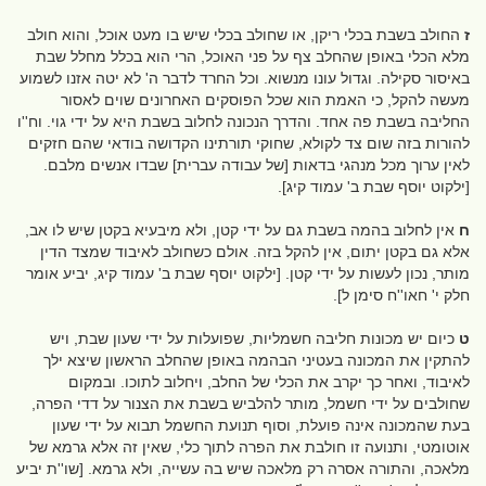
ז
החולב בשבת בכלי ריקן, או שחולב בכלי שיש בו מעט אוכל, והוא חולב
מלא הכלי באופן שהחלב צף על פני האוכל, הרי הוא בכלל מחלל שבת
באיסור סקילה. וגדול עונו מנשוא. וכל החרד לדבר ה' לא יטה אזנו לשמוע
מעשה להקל, כי האמת הוא שכל הפוסקים האחרונים שוים לאסור
החליבה בשבת פה אחד. והדרך הנכונה לחלוב בשבת היא על ידי גוי. וח''ו
להורות בזה שום צד לקולא, שחוקי תורתינו הקדושה בודאי שהם חזקים
לאין ערוך מכל מנהגי בדאות [של עבודה עברית] שבדו אנשים מלבם.
[ילקוט יוסף שבת ב' עמוד קיג].
ח
אין לחלוב בהמה בשבת גם על ידי קטן, ולא מיבעיא בקטן שיש לו אב,
אלא גם בקטן יתום, אין להקל בזה. אולם כשחולב לאיבוד שמצד הדין
מותר, נכון לעשות על ידי קטן. [ילקוט יוסף שבת ב' עמוד קיג, יביע אומר
חלק י' חאו''ח סימן ל].
ט
כיום יש מכונות חליבה חשמליות, שפועלות על ידי שעון שבת, ויש
להתקין את המכונה בעטיני הבהמה באופן שהחלב הראשון שיצא ילך
לאיבוד, ואחר כך יקרב את הכלי של החלב, ויחלוב לתוכו. ובמקום
שחולבים על ידי חשמל, מותר להלביש בשבת את הצנור על דדי הפרה,
בעת שהמכונה אינה פועלת, וסוף תנועת החשמל תבוא על ידי שעון
אוטומטי, ותנועה זו חולבת את הפרה לתוך כלי, שאין זה אלא גרמא של
מלאכה, והתורה אסרה רק מלאכה שיש בה עשייה, ולא גרמא. [שו''ת יביע