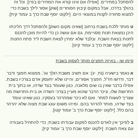
להסתכל במחירים. [אפילו אם אינו קורא את המחירים בפיו]. וכל זה
בהולך בדרכו, אבל במקום קיבוץ הסוחרים [שוק] אסור לילך בשבת כדי
למצוא סחורה לקנות במוצאי היום. [ילקוט יוסף שבת כרך ב עמוד קיח].
ט
מותר ללכת בשבת ברחוב [שאינו מקום השוק] ולהסתכל דרך הליכתו
היכן נמצאת חנות מסויימת, גם אם עושה כן כדי להיות מוכן להכנס
לחנות בצאת השבת. ובלבד שלא ימתין לצאת השבת ליד פתח החנות.
[ילקוט יוסף שבת כרך ב עמוד קיט].
סימן שו - באיזה חפצים מותר לעסוק בשבת
א
נאמר בישעיה (נח, יג): אם תשיב משבת רגלך וגו', ממצוא חפצך ודבר
דבר, ודרשו חז''ל, חפציך אסורים, והיינו שלא יתעסק אדם בצרכיו בשבת,
אפילו בדבר שאין בו שום מלאכה, כגון שעומד בצד שדהו, או בתוך בית
החרושת שלו, וניכר הדבר שהוא מעיין בצרכי השדה או בית-החרושת מה
שצריך לעשות למחר. ואם לא ניכר שמהרהר בעסקיו, כגון שאינו עומד
בצד שדהו, מותר להרהר בהם. ומיהו משום עונג שבת מצוה שלא יהרהר
בהם כלל. [ילקוט יוסף שבת כרך ב' עמוד קטו].
ב
לפיכך אין לאדם להכנס למקום עבודתו בשבת, כדי להתחיל בעבודה
עם צאת השבת. [ילקוט יוסף שבת כרך ב' עמוד קיז].