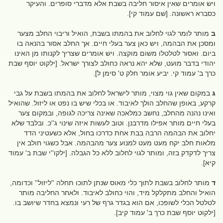
ויש אומרים שאין איסור חליבה בשבת אלא מדברי סופרים. והעיקר
כסברא ראשונה. [שם עמוד קי].
ב
מותר לומר לגוי לחלוב את בהמתו בשבת, הואיל וריבוי החלב מצער
ומסכן את הבהמה, ויש כאן צער בעלי חיים. אך החלב אסור בהנאה בו
ביום. ואסור לטלטלו משום מוקצה. ויש אומרים שצריך לקנותו מן האינו
יהודי בדבר מועט, שלא יהא נראה כחולב לצורך ישראל. [ילקוט יוסף שבת
כרך ב' עמוד קי. יביע אומר חלק ט' סימן ל].
ג
במקום שאין גוי מצוי, מותר לישראל לחלוב את בהמתו בשבת על גבי
קרקע, באופן שהחלב הולך לאיבוד. או בכלי שיש בו נפט או ליזול. שהואיל
ואינו נהנה מהחלב, נחשב כמלאכה שאינה צריכה לגופה, ובמקום צער
בעלי חיים מותר אפילו מדרבנן. וטוב לעשות איזה שינוי ג''כ. ובלבד שלא
יחלוב את הבהמה הרבה בבת אחת כדרכו בחול, אלא כשעטיני הדד
מלאות חלב יקח מעט מעט למנוע צער מהבהמה. אבל כשגוי חולב אין
צריך לדקדק בזה, ומותר לגוי לחלוב ללא כל הגבלה. [ילקו''י שבת ב' עמוד
קיא].
ד
מותר לחלוב בשבת לתוך כלי מאוס שנתן לתוכו תחלה ''ליזול'' וכדומה,
הואיל והחלב מתקלקל מיד, והוי כחולב לאיבוד. ולאחר החליבה מותר
לטלטל הכלי לשופכו, אם הוא בגדר גרף של רעי ונמצא בחדר שיושב בו.
[ילקוט יוסף שבת כרך ב' עמוד קיב].