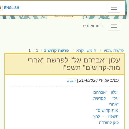
|
ENGLISH
Toggle
navigation
כניסה ומדורים
Toggle
navigation
פרשת שבוע
חומש ויקרא
פרשת קדושים
1
1
עלון "אברהם יגל" לפרשת "אחרי
מות-קדושים" תשפ"ו
נכתב על ידי
| 21/4/2026
avim
עלון "אברהם
יגל" לפרשת
"אחרי
מות-קדושים"
תשפ"ו - לחץ
כאן להורדה