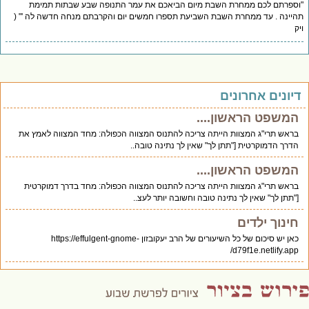
"וספרתם לכם ממחרת השבת מיום הביאכם את עמר התנופה שבע שבתות תמימת
תהיינה . עד ממחרת השבת השביעת תספרו חמשים יום והקרבתם מנחה חדשה לה '" (
ויק
דיונים אחרונים
המשפט הראשון....
בראש תרי"ג המצוות הייתה צריכה להתנוס המצווה הכפולה: מחד המצווה לאמץ את
הדרך הדמוקרטית ["תתן לך" שאין לך נתינה טובה..
המשפט הראשון....
בראש תרי"ג המצוות הייתה צריכה להתנוס המצווה הכפולה: מחד בדרך דמוקרטית
["תתן לך" שאין לך נתינה טובה וחשובה יותר לעצ..
חינוך ילדים
כאן יש סיכום של כל השיעורים של הרב יעקובזון https://effulgent-gnome-
d79f1e.netlify.app/