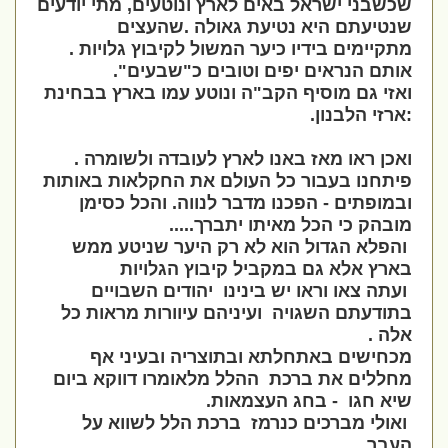
שכשבני ישראל באים לארץ ונוטעים, מתי יודעים
שנטיעתם היא נטיעת גאולה .שהעצים
מתקיימים בידיו כיער המשול לקיבוץ גלויות .
אותם הנראים יפים וטובים כ"שבעים".
ואזי גם מוסיף הקב"ה ונוטע עמו בארץ בבחינת
:ארזי הלבנון.
ואכן ראו מאז באנו לארץ לעובדה ולשומרה .
פיתחנו בעבור כל העולם את החקלאות באותות
ובמופתים - הפכנו מדבר לנווה. והכל כסימן
מובהק כי הכל מאיתו יתברך.....
והפלא הגדול הוא לא רק היער שניטע ממש
בארץ אלא גם במקביל קיבוץ הגלויות
ועתה צאו וראו יש בינינו יהודים השבויים
בתודעתם השגויה ועיניהם עיוורות מראות כל
אלה .
מכחישים באתחלתא ובתוצריה ובעיני אף
מחללים את ברכת ההלל מלאומרו דווקא ביום
שיא חגו - בחג העצמאות.
ואולי מברכים כנרמז ברכת הלל לשווא על
העבר