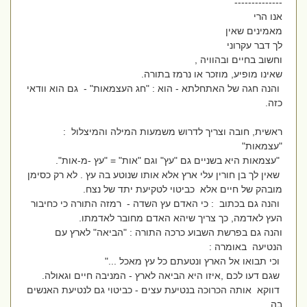
--------------
אנו הרי
מאמינים שאין
לך דבר עקרוני
וחשוב בחיים ובהוויה ,
שאינו מופיע, מוזכר או נרמז בתורה.
והנה חגה של האתחלתא - הוא : "חג העצמאות" - גם הוא וודאי
כזה.
ראשית, חובה וצריך לדרוש משמעות המילה והמיצלול :
"עצמאות"
"עצמאות היא בשניים גם "עץ" וגם "אות" = "עץ -מ-אות".
שאין לך בן חורין עלי ארץ אלא אותו שנוטע בה עץ . לא רק כסימן
מובהק של חיים אלא כביטוי לטקיעת יתד של נצח.
והנה גם בכתוב : כי האדם עץ השדה - רמזה התורה כי כחיבור
העץ לאדמה, כך צריך שיהא האדם מחובר לאדמתו.
והנה גם בפרשת השבוע כרכה התורה : "הביאה" לארץ עם
הנטיעה באומרה :
וכי תבואו אל הארץ ונטעתם כל עץ מאכל ..."
שגם דעו לכם ,איזו היא הביאה לארץ - המניבה חיים וגאולה.
דווקא אותה הכרוכה בנטיעת עצים - כביטוי גם לנטיעת האנשים
בה.