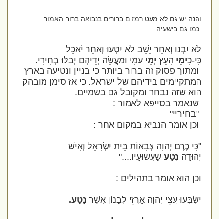
והנה יש גם לא מעט רמזים ברורים בנבואה ברוח האמור
כמו גם בישעיה :
לֹא יִבְנוּ וְאַחֵר יֵשֵׁב לֹא יִטְּעוּ וְאַחֵר יֹאכֵל
כִּי-כִ
ימֵי
הָעֵץ
יְמֵי
עַמִּי וּמַעֲשֵׂה יְדֵיהֶם יְבַלּוּ בְחִירָי.
ומתוך פסוק זה ברור ביותר כי בניין ונטיעה בארץ
המתקיימים בידיהם של ישראל. כי אז סימן מובהק
הוא שזה נבחר ומקובל גם בשמיים.
שנאמר בסייפא לאמור :
"בחיריי"
וכן אומר הנביא במקום אחר :
"
כִּי כֶרֶם יְהוָה צְבָאוֹת בֵּית יִשְׂרָאֵל וְאִישׁ
יְהוּדָה
נְטַע
שַׁעֲשׁוּעָיו...."
וכן הוא אומר בתהילים :
יִשְׂבְּעוּ עֲצֵי יְהוָה אַרְזֵי לְבָנוֹן אֲשֶׁר
נָטָע.