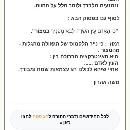
ונמנעים מלברך ולומר הלל על ההווה.
לסוף גם בפסוק הבא :
"
כִּי הָאָדָם עֵץ הַשָּׂדֶה לָבֹא מִפָּנֶיךָ
בַּמָּצוֹר".
רמוז : כי נייר הלקמוס של הגאולה מהגלות -
מהמצור .
היא האינטרקציה הברוכה בין :
העץ לאדם ......
אחיי שיהא לכולנו חג עצמאות שמח ומבורך.
משה אהרון
לכל החידושים ודברי התורה ל
חג פסח
לחצו
כאן »