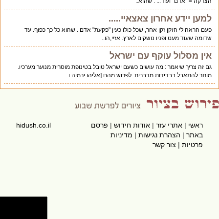
הצדקה = "אדם" ועוד... . שהוא..
למען יידע אחרון צאצאיי.....
פעם הראה לי הזקן זקן אחר, שכל כולו כעין "פקעת" אדם . שהוא כל כך כפוף. עד
שדומה שעוד מעט ופניו נושקים לארץ. אזיי,הו..
אין מסלול עוקף עם ישראל
גם זה צריך שיאמר : מה עושים כשעם ישראל טובל בטינופת מוסרית מנוער מערכיו.
מותר להתאבל בבדידות מדברית. לפרוש מהם [אליהו ירמיה ו..
ראשי
|
אתרי עזר
|
אודות חידוש
|
פרסם
hidush.co.il
באתר
|
הצהרת נגישות
|
מדיניות
פרטיות
|
צור קשר