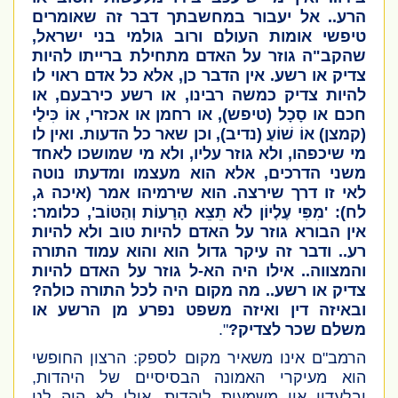
הרע.. אל יעבור במחשבתך דבר זה שאומרים
טיפשי אומות העולם ורוב גולמי בני ישראל,
שהקב"ה גוזר על האדם מתחילת ברייתו להיות
צדיק או רשע. אין הדבר כן, אלא כל אדם ראוי לו
להיות צדיק כמשה רבינו, או רשע כירבעם, או
חכם או סָכָל
(טיפש)
, או רחמן או אכזרי, אוֹ כִּילַי
(קמצן)
אוֹ שׁוֹעַ
(נדיב)
, וכן שאר כל הדעות. ואין לו
מי שיכפהו, ולא גוזר עליו, ולא מי שמושכו לאחד
משני הדרכים, אלא הוא מעצמו ומדעתו נוטה
לאי זו דרך שירצה. הוא שירמיהו אמר
(איכה ג,
לח)
: 'מִפִּי עֶלְיוֹן לֹא תֵצֵא הָרָעוֹת וְהַטּוֹב', כלומר:
אין הבורא גוזר על האדם להיות טוב ולא להיות
רע.. ודבר זה עיקר גדול הוא והוא עמוד התורה
והמצווה.. אילו היה הא-ל גוזר על האדם להיות
צדיק או רשע.. מה מקום היה לכל התורה כולה?
ובאיזה דין ואיזה משפט נפרע מן הרשע או
משלם שכר לצדיק?
".
הרמב"ם אינו משאיר מקום לספק: הרצון החופשי
הוא מעיקרי האמונה הבסיסיים של היהדות,
ובלעדיו אין משמעות ליהדות. אילו לא היה לנו