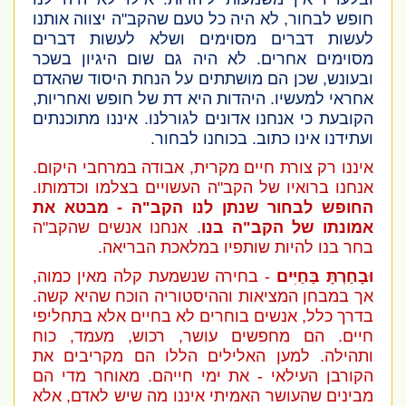
חופש לבחור, לא היה כל טעם שהקב"ה יצווה אותנו
לעשות דברים מסוימים ושלא לעשות דברים
מסוימים אחרים. לא היה גם שום היגיון בשכר
ובעונש, שכן הם מושתתים על הנחת היסוד שהאדם
אחראי למעשיו. היהדות היא דת של חופש ואחריות,
הקובעת כי אנחנו אדונים לגורלנו. איננו מתוכנתים
ועתידנו אינו כתוב. בכוחנו לבחור.
איננו רק צורת חיים מקרית, אבודה במרחבי היקום.
אנחנו ברואיו של הקב"ה העשויים בצלמו וכדמותו.
החופש לבחור שנתן לנו הקב"ה - מבטא את
אמונתו של הקב"ה בנו
. אנחנו אנשים שהקב"ה
בחר בנו להיות שותפיו במלאכת הבריאה.
וּבָחַרְתָּ בַּחַיִּים
- בחירה שנשמעת קלה מאין כמוה,
אך במבחן המציאות וההיסטוריה הוכח שהיא קשה.
בדרך כלל, אנשים בוחרים לא בחיים אלא בתחליפי
חיים. הם מחפשים עושר, רכוש, מעמד, כוח
ותהילה. למען האלילים הללו הם מקריבים את
הקורבן העילאי - את ימי חייהם. מאוחר מדי הם
מבינים שהעושר האמיתי איננו מה שיש לאדם, אלא