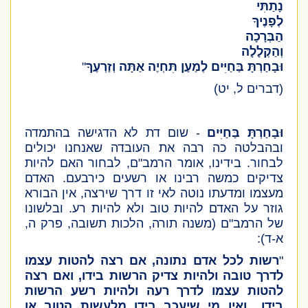
נָתַתִּי
לְפָנֶיךָ
הַבְּרָכָה
וְהַקְּלָלָה
וּבָחַרְתָּ בַּחַיִּים לְמַעַן תִּחְיֶה אַתָּה וְזַרְעֶךָ
"
(דברים ל, יט)
וּבָחַרְתָּ בַּחַיִּים
- שום דת לא הדגישה בהתמדה
ובהבלטה כה רבה את העובדה שאנחנו יכולים
לבחור. בידינו, אומר הרמב"ם, לבחור האם להיות
צדיקים כמשה רבינו או רשעים כירבעם. האדם
מעצמו ומדעתו נוטה לאי זו דרך שירצה, אין הבורא
גוזר על האדם להיות טוב ולא להיות רע. ובלשונו
של הרמב"ם
(משנה תורה, הלכות תשובה, פרק ה,
א-ד)
:
"
רשות לכל אדם נתונה, אם רצה להטות עצמו
לדרך טובה ולהיות צדיק הרשות בידו, ואם רצה
להטות עצמו לדרך רעה ולהיות רשע הרשות
בידו.. ואין מי שיעכב בידו מלעשות הטוב או