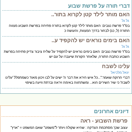
ברי תורה על פרשת שבוע
אם מותר לילד קטן לקרוא בתור..
ל גל
''ד פרשת נצבים: האם מותר לילד קטן לקרוא בתורה פתיחה בפרשת השבוע מצווה
ורה (ל, כג) לבחור בדרך המצוות, והעושה כ
אם בימים נוראים יש להקפיד ע..
ל גל
''ד פרשות נצבים: האם בימים נוראים יש להקפיד על שליח ציבור צדיק פתיחה בפרשת
בוע כותבת התורה, שלאחר הקורות שיעברו על עם יש
לינו לשבח
גאל מלכיאל
רי הרוקח שאמר:"...כל איש הירא את דבר ה' ישים על לבו ויכוון מאוד כשמתפלל 'עלינו
בח' כי שיר השירים הוא... ומשתחווה באימה ויראה וברתת וזיעה בשיפוי
יונים אחרונים
פרשת השבוע - ראה
עצוב שכך מסתכמת הצדקה : שהיא שקולה ויותר ל"משפט" שאם המשפט = "ארץ"