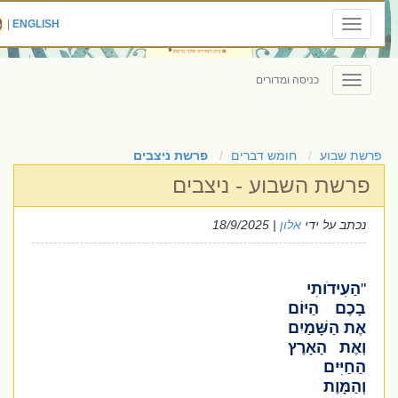
|
ENGLISH
Toggle
navigation
כניסה ומדורים
Toggle
navigation
פרשת שבוע
חומש דברים
פרשת ניצבים
פרשת השבוע - ניצבים
נכתב על ידי
אלון
| 18/9/2025
"
הַעִידֹותִי
בָכֶם הַיּוֹם
אֶת הַשָּׁמַיִם
וְאֶת הָאָרֶץ
הַחַיִּים
וְהַמָּוֶת