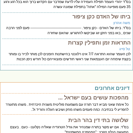
"ד יהודי העומד תפילת העמידה עליו לדעת שמדבר עם הקדוש ברוך הוא בכל רגע ורגע
תה" בתפילת שמונה עשרה
יתו של האדם כקן ציפור
שה אהרון
"ד. ביתו של האדם - כקן ציפור. ------------------------------------------- פעם לפני הרבה
ים , באו בפני הזקן זוג שביקשו להתגרש. שהאם שחזרה
תראות זמן ותפילין קצרות
ל סייג
לכן העומר שהוא התראה 7/7 אינו רלוונטי בהישתנות הזמנים לכן מותר לכייר בו ומותר
צת שימחה יום העצמאות שני ראשי חודשים ומוצאייהם כול חודש ניסן הכנות
יונים אחרונים
מהפכות עושים בעם ישראל ...
כל אימת שאני מביא דבר תורה עם משמעות פוליטית משנית היכרחית . משהו מתעורר
להפריע לי בכתיבה. כמה פעמים משהו מחק ושיבש העלה והוריד ול..
שלושה בתי דין בהר הבית
בס"ד. אם יש מקור בתורה שמנהיר את גודל הטרגדיה שאליה נקלענו - כעם . בעצם
המעשה הנלוז הקרוי : "המהפכה המשפטית" . ..