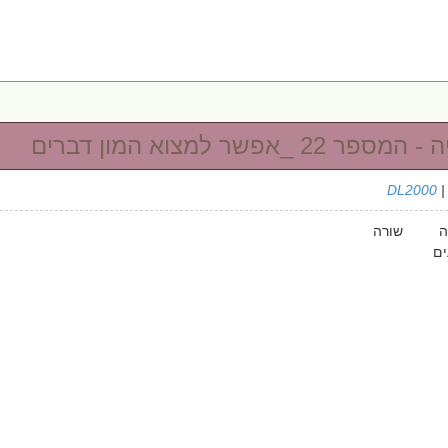
_אפשר למצוא המון דברים
DL2000
|
ימטריה שורה