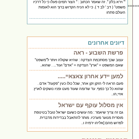
'" וירא בלק ". זה שאמר הכתוב : " הצור תמים פעלו כי כל דרכיו
===========================
משפט” ( דב ' לב ד ). כי לא הניח הקדוש ברוך הוא לאומות
העולם פתחו
דיונים אחרונים
פרשת השבוע - ראה
עצוב שכך מסתכמת הצדקה : שהיא שקולה ויותר ל"משפט"
שאם המשפט = "ארץ" הצדקה = "אדם" ועוד... . שהוא..
למען יידע אחרון צאצאיי.....
פעם הראה לי הזקן זקן אחר, שכל כולו כעין "פקעת" אדם .
שהוא כל כך כפוף. עד שדומה שעוד מעט ופניו נושקים לארץ.
אזיי,הו..
אין מסלול עוקף עם ישראל
גם זה צריך שיאמר : מה עושים כשעם ישראל טובל בטינופת
מוסרית מנוער מערכיו. מותר להתאבל בבדידות מדברית.
לפרוש מהם [אליהו ירמיה ו..