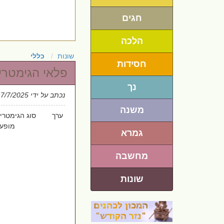
חגים
הלכה
שונות
כללי
חסידות
פלאי הגימטריה - המספר 22 
נך
נכתב על ידי
 7/7/2025
משנה
ערך סוג הג
מופעים
גמרא
מחשבה
שונות