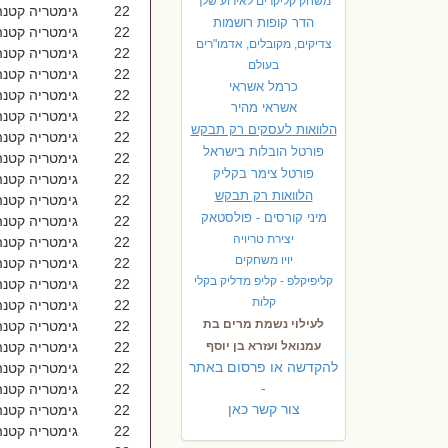
משחק קליקרים לאירוע שלך
22 גימטריה קטנה א תמוז 1027
הדר קופות רושמות
22 גימטריה קטנה אֱלֹהֶיךָ יִשְׂרָאֵל 1027
צדיקים, מקובלים, אדמו"רים
22 גימטריה קטנה אֱמֶת הַדָּבָר 1027
בעולם
22 גימטריה קטנה אֵירוּסִין 1027
כרמל אשראי
22 גימטריה קטנה אֵשֶׁת אַבְרָהָם 1027
אשראי מהיר
22 גימטריה קטנה אֶרֶץ-יִשְׂרָאֵל 1027
הלוואות לעסקים רק תבקש
22 גימטריה קטנה אַבְנֵי אֶלְגָּבִיש 1027
פורטל הובלות בישראל
22 גימטריה קטנה אַבְנֵי-מִּלֻּאִים 1027
פ
ורטל צימר בקליק
22 גימטריה קטנה אַנְשֵׁי חַיִל 1027
הלוואות רק תבקש
22 גימטריה קטנה אַעֲלֶה בְּאֹשׁ 1027
מיני קורסים - פולסטאק
22 גימטריה קטנה אַרְבֶּה בִּגְבֻלֶךָ 1027
יצירת טריויה
22 גימטריה קטנה אָחִיךָ יִשְׂרָאֵל 1027
יויו משחקים
22 גימטריה קטנה אבא חלקיה 1027
קליפיקלפ - קליפ מדליק בקלי
22 גימטריה קטנה אבחון 1027
קלות
22 גימטריה קטנה אבן משכית 1027
לעילוי נשמת מרים בת
22 גימטריה קטנה אגוזים 1027
עמנואל ועזרא בן יוסף
22 גימטריה קטנה אגורות 1027
להקדשה או פרסום באתר
22 גימטריה קטנה אגפנה 1027
-
22 גימטריה קטנה אדוניה 1027
צור קשר כאן
22 גימטריה קטנה אדם אחראי 1027
22 גימטריה קטנה אדני+אדני 1027