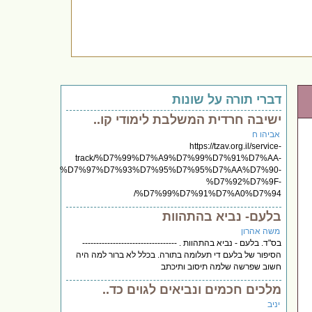
דברי תורה על שונות
ישיבה חרדית המשלבת לימודי קו..
אביהו ח
https://tzav.org.il/service-
track/%D7%99%D7%A9%D7%99%D7%91%D7%AA-
%D7%97%D7%93%D7%95%D7%95%D7%AA%D7%90-
%D7%92%D7%9F-
%D7%99%D7%91%D7%A0%D7%94/
בלעם- נביא בהתהוות
משה אהרון
בס"ד. בלעם - נביא בהתהוות . ----------------------------------
הסיפור של בלעם די תעלומה בתורה. בכלל לא ברור למה היה
חשוב שפרשה שלמה תיסוב ותיכתב
מלכים חכמים ונביאים לגוים כד..
יניב