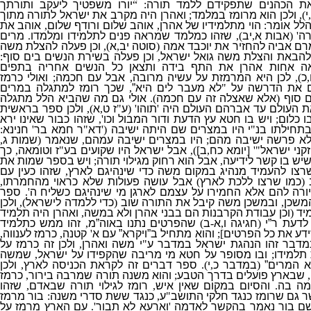
את הכהנים שתפקידם ללמד תורה
: “
יורו משפטיך ליעקב ותורתך
י
),
ולכן הוא מרומז במלמד
;
ואהרן היה מקרב את ישראל לתורה מתוך
לל אומר
:
הוי מתלמידיו של אהרן
,
אוהב שלום ורודף שלו
ם
,
אוהב את
רה
' (
אבות א
,
יב
),
שזהו כמלמד שמראה פנים לתלמידו ומלמדו
.
מרים
ם אביה להחזיר את יוכבד אמה
(
סוטה יב
,
א
),
וכן פעלה להצלת משה
הבאת והצלת משה גואל ישראל
,
וכן פעלה בשירת הנשים בים סוף
:
ה אחות אהרן את התף בידה ותצאן כל הנשים אחריה בתפים
,
כ
),
לכן היא המרמזת על עשיה מרובה
,
אבל עם חכמה
;
ואולי כרמז
ם את הדרשה על
"
לא מעבר לים היא”
,
שכך רומז למתגלה במרים
ם סוף
(
אלא שאצלה זה עם חכמה
).
אולי גם מה שהביא הלל מתגלה
ת העולם עד אברהם העולם היה
'
תוהו
' (
ע
"
ז ט
,
א
),
ולכן ספר בראשית
ו כלום
;
ויש בו חטא עץ הדעת ודור המבול וכו
',
שזהו כבור שאינו ירא
תחילתו בנ
"
י היו במצרים שם היתה ישיבה
('
דא
"
ר
חמא בר
'
חנינא
:
 לא פרשה ישיבה מהם
;
היו במצרים ישיבה עמהם
,
שנאמר
(
שמות ג
,
קני ישראל
"' [
יומא כח
,
ב
]),
אבל ישראל היו שקועים בע
"
ז וטומאה
,
כך
שיש בו קשר לידיעה
,
אבל הוא רחוק מגילוי תורה
;
ויש בספר שמות את
רצו להעמיד מנהיג במקום משה כדי שינהיגם לארץ
,
שזהו כעין עם
ב
(
כמו שרצו ללכת לארץ
)
אבל עושה פעולות שלא כראוי מהחמרתו
,
ורה להם אלא החמירו על עצמם לארגן מי שינהיגם כשליח ה
'.
ספר
המשכן
,
ובמשכן משה קיבל את התורה שוב
(
כדי ללמדה לישראל
),
ולכן
מיד
(
וכן עבודת הקרבנות הם בבני אהרן ולא במשה
,
ואהרן היה תלמיד
לדעת ר”י
(
חגיגה ו
,
א
-
ב
)
שהפרטים נתנו באוה”מ
,
זהו ממש כתלמיד
ידע את כל הפרטים
];
והוא מתחיל ב”ויקרא” עם א
'
קטנה
,
כרמז לענווה
,
דבר זהו הנהגת ישראל במדבר ע
"
י משה ואהרן
,
ולכן זה כרמז על
תלמידו
;
ובו מסופר על חטא מי מריבה שהקפידו על ישראל
,
שמשה
א המרים”
(
במדבר כ
,
י
).
ספר דברים זה לקראת הכניסה לארץ
,
ולכן
,
שבארץ פועלים בדרך הטבע
;
והוא משנה תורה שמרבה בירור
,
כרמז
מה בה
.
והסיום במקום שאין איש
,
רומז לגילוי תורה שבאדם
,
שזהו
ר גם שרומז כנגד חלקי התושב
"
ע
,
כנגד ששת סדרי משנה
:
בור מרמז
ם בור נאמר בהקשר לאדמה
'
וארעא לא תבור
'.
עם הארץ מרמז על