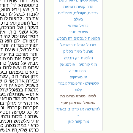
משחק קליקרים לאירוע שלך
אצל חוה שהיתה ע
בתוספתא
: '
ר
'
יהודה
הדר קופות רושמות
בור
,
שאין ירא חטא
,
צדיקים, מקובלים, אדמו"רים
לעבדו לבשל לו תבש
את רבו
.
לחפות לו ח
בעולם
רבו
' (
תוספתא
;
ברכות
כרמל אשראי
בעקרון של הברכה
,
שלא עשני בור
,
ואי
אשראי מהיר
חסיד אינו יכול להיות
הלוואות לעסקים רק תבקש
המצוות
).
לכן הוא מ
פורטל הובלות בישראל
תפירת בגד זה יותר 
אף לבשל
,
ויש עם הא
פ
ורטל צימר בקליק
יותר מורכב בידיעתו
הלוואות רק תבקש
מקיימים את המצוות
מביא על מאכל כרמ
מיני קורסים - פולסטאק
עירומים ועשו להם 
יצירת טריויה
פוגעים בעצמם ובע
נידון אחר רובו
,
עשה 
יויו משחקים
עבירה אחת אוי לו ש
קליפיקלפ - קליפ מדליק בקלי
בשביל חטא יחידי ש
מתגלה במאכל שרק 
קלות
אותו – שמתגלה בע
לעילוי נשמת מרים בת
חוסר בלימוד מובא ע
עמנואל ועזרא בן יוסף
אחת הייתי מהלך בד
הקברות וקברתיו
.
וכ
להקדשה או פרסום באתר
על כל פסיעה ופסיע
-
שנתכוני לזכות נתחיי
זזתי מלשמש חכמים
צור קשר כאן
כראוי במת מצוה
,
כר
כרמז שלא היו אנשי