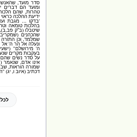
סדר מועד
,
שהאנשים
ומועד הם דברים יד
טהרות
,
שהם הלכות 
ידיעת ההלכה כראוי
'
בדקו … מגבת ועד
בהלכות טומאה וטה
שיטבלו
(
ב”ק פב
,
ב
),
שהכהנים
(
שמקריבי
שמלמד
,
וכן התורה
ונעלה אל הר ה
'
אל ב
ה
'
מירושלם
" (
ישעי
בעקבות מקרים שנע
על סדר נשים שהם 
אינו אדם
,
שנאמר
(
ב
שמורה הוראות
,
שבחי
דכתיב
(
איוב ו
,
יג
)
"
הא
לכל 