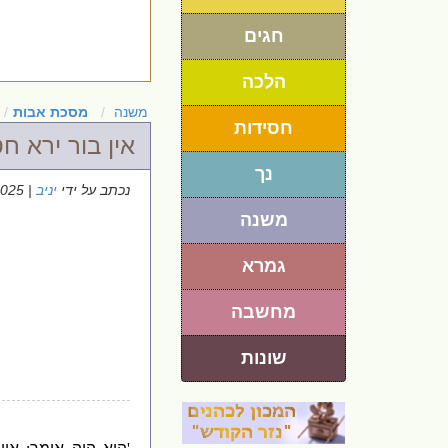
חגים
הלכה
משנה
מסכת אבות
חסידות
אין בור ירא חט
נך
נכתב על ידי
יניב
| 11/6/2025
משנה
גמרא
מחשבה
שונות