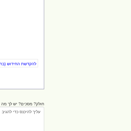
להקדשת החידוש (בחינ
חולק? מסכים? יש לך מה ל