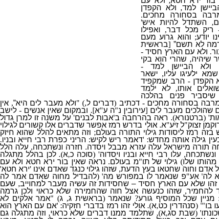
 בור ירא חטא
,
ולא עם
ביישן למד
,
ולא הקפדן
רבה
בסחורה מחכים
.
ם
,
השתדל
להיות איש
'
ריק מכל דבר
,
ואפילו
ו יודע
;
והוא גרוע מעם
מה לא תשם”
[
בראשית
ר
.
ולא עם הארץ חסיד
-
 שיהיה
,
שהרי הוא בקי
ולא הביישן למד
-
א ילעיגו עליו
,
ישאר
א הקפדן
-
הרב שמקפיד
אלים אותו
,
לא ילמד
שיסביר פנים בהלכה
מרבה בסחורה מחכים
-
דכתיב
(
דברים ל
,) "
ולא מעבר לים היא”
,
אין
 שהולכים מעבר לים
[
עירובין נ
"
ה ע
"
א
].
ובמקום שאין אנשים
-
לישב
ות
' (
ברטנורא
).
ראה בהרחבה ב
'
אבות לבנים
'
על משנה זו למרן גדול
וקמן זצוק
"
ל זיע
"
א
.
אולי בדרש רמז אפשר שדברים אלו קשורים לגילוי
ש בזה רמז ליסודות גילוי התורה בעולם
;
וזה מתאים להלל שהוא חיזק
עין גילה אותה מחדש
: '
דאמר ריש לקיש
:
הריני כפרת רבי חייא ובניו
.
תורה מישראל עלה עזרא מבבל ויסדה
.
חזרה ונשתכחה
,
עלה הלל
ונשתכחה
,
עלו רבי חייא ובניו ויסדוה
' (
סוכה כ
,
א
).
לכן בהלל מתגלה
 מהותו שלו
)
גילוי של תו
"
מ בעולם
.
נראה שאין בור ירא חטא ולא עם
 אדם וחוה שחטאו בעץ הדעת
,
שזהו גילוי כנגד שאדם אינו
'
ירא חטא
'
 לה
'
אע
"
פ שנאמר לו במפורש מה
' (
להבדיל מחוה שאדם אמר לה
 זהו שלא עם הארץ חסיד – שחסידות זה עשיה מעבר למחוייב
,
שעם
ד להחמיר
,
שזהו כנעשה אצל חוה שהחמירה שלא כראוי ולכן גרמה
מניין שכל המוסיף גורע
?
שנאמר
(
בראשית ג
,
ג
) "
אמר אלקים לא
 בו
"' (
סנהדרין כט
,
א
).
אולי זהו רמז בדברי חזקיה
: '
אם עם הארץ הוא
ונתו
' (
שבת סג
,
א
),
שתלמד ממנו דברים שלא כראוי
,
וזה מתגלה גם