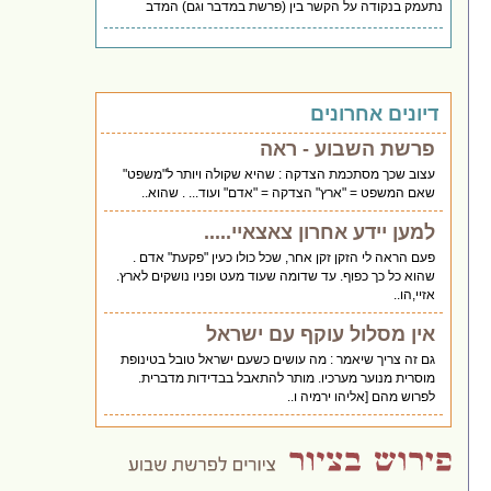
נתעמק בנקודה על הקשר בין (פרשת במדבר וגם) המדב
דיונים אחרונים
פרשת השבוע - ראה
עצוב שכך מסתכמת הצדקה : שהיא שקולה ויותר ל"משפט"
שאם המשפט = "ארץ" הצדקה = "אדם" ועוד... . שהוא..
למען יידע אחרון צאצאיי.....
פעם הראה לי הזקן זקן אחר, שכל כולו כעין "פקעת" אדם .
שהוא כל כך כפוף. עד שדומה שעוד מעט ופניו נושקים לארץ.
אזיי,הו..
אין מסלול עוקף עם ישראל
גם זה צריך שיאמר : מה עושים כשעם ישראל טובל בטינופת
מוסרית מנוער מערכיו. מותר להתאבל בבדידות מדברית.
לפרוש מהם [אליהו ירמיה ו..