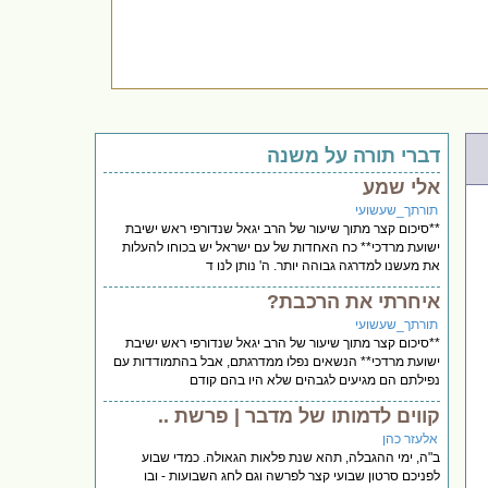
דברי תורה על משנה
אלי שמע
תורתך_שעשועי
**סיכום קצר מתוך שיעור של הרב יגאל שנדורפי ראש ישיבת
ישועת מרדכי** כח האחדות של עם ישראל יש בכוחו להעלות
את מעשנו למדרגה גבוהה יותר. ה' נותן לנו ד
איחרתי את הרכבת?
תורתך_שעשועי
**סיכום קצר מתוך שיעור של הרב יגאל שנדורפי ראש ישיבת
ישועת מרדכי** הנשאים נפלו ממדרגתם, אבל בהתמודדות עם
נפילתם הם מגיעים לגבהים שלא היו בהם קודם
קווים לדמותו של מדבר | פרשת ..
אלעזר כהן
ב"ה, ימי ההגבלה, תהא שנת פלאות הגאולה. כמדי שבוע
לפניכם סרטון שבועי קצר לפרשה וגם לחג השבועות - ובו