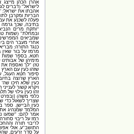
אהרן הכהן מייצג 
לישראל
" (
דברים לג
,
אהבתו את ישראל
: '
ה
הבריות
ומקרבן לתו
פעלה לשכנע את עמר
בתיבה
,
שכך גרמה ל
“
ותקח מרים הנביא
ובמחלת
" (
שמות טו
שמביאים המפרשי
אחרי מעבר הים בי
כנגד התורה
:
מבריא
מרמז על בור שאין ב
חטא
.
בספר שמות ב
מימיהן של אבותינו
טז
) "
לך ואספת את ז
שזהו כעין עם הארץ 
סיפור חטא העגל
,
ש
הארץ שרוצה בחיו
כעין שלא חיכו שה
'
י
ויקרא קשור לענייני 
זהו כעין גילוי של תל
כלפי משה
) [
ובפרט 
שצריך לשאול כדי ש
כעין הביישן
.
ספר במ
המלמד שמנהיג את 
אמר להם
: "
שמעו נ
רמז על ריבוי סחורה
לריבוי תורה וההחכ
התושב
"
ע
.
אולי אפש
על סדר זרעים
,
שהש