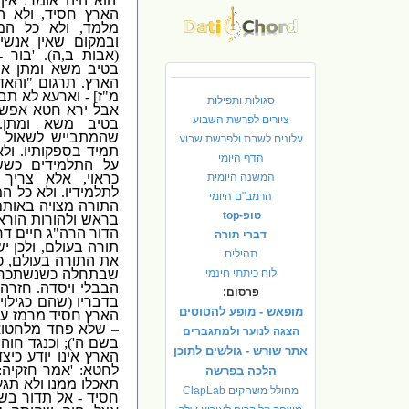
'
הוא
היה אומר
:
אין
הארץ חסיד
,
ולא ה
מלמד
,
ולא כל המ
ובמקום שאין אנשי
(
אבות ב
,
ה
)
. '
בור
-
בטיב משא ומתן אינ
הארץ
.
תרגום
"
והאד
מ
"
ז
] -
וארעא לא תבו
סגולות ותפילות
אבל ירא חטא אפשר
ציורים לפרשת השבוע
בטיב משא ומתן
.
שהמתבייש לשאול שמ
עלונים לשבת ולפרשת שבוע
תמיד בספקותיו
.
ול
הדף היומי
על התלמידים כששו
המשנה היומית
כראוי
,
אלא צריך 
לתלמידיו
.
ולא כל ה
הרמב"ם היומי
התורה מצויה באותם
טופ-top
בראש ולהורות הורא
הדור הרה
"
ג חיים דר
דברי תורה
תורה בעולם
,
ולכן י
תהילים
את התורה בעולם
,
כ
לוח כיתתי חינמי
שבתחלה כשנשתכחה 
הבבלי ויסדה
.
חזרה 
פרסום:
בדבריו
(
שהם כגילוי
מופאש - מופע להטוטים
הארץ חסיד מרמז על
–
שלא פחד מלחטוא
הצגה לנוער ולמתגברים
בשם ה
');
וכנגד חוה
אתר שורש - גולשים לתוכן
הארץ אינו יודע כיצ
לחטא
: '
אמר חזקיה
:
הלכה בפרשה
תאכלו ממנו ולא תגעו
מחולל משחקים ClapLab
חסיד
-
אל תדור בשכ