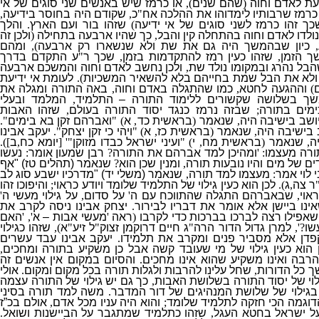
עת לאדם וחוה
(
שהם שנים
),
או כרמז שיש באנשים שני סוגים של אי
כרמז שרבותיו לימדוהו את ההלכה אח
"
כ
,
שקודם היה בחוסר בידיעה
,
כך זהו כרמז לשני סוגים של אי ידיעה
)
שזהו בור ועם הארץ
.
והלך
ולדו לאדם וחוה בהתחלה קין והבל
,
כך שהיו ארבעה בתחילה
(
ולכן זה
,
כיון שבהמשך היה גם את שת ולא שנשארו רק ארבעה
),
ומהם
ך הזמן
,
שזהו כעין רמז להתקדמות בזמן
,
שכך ר
"
ע התקדם בדרך
הבל נהרג ובמקומו נולד שת
,
ולכן נחשב לאדם וחוה והמשכם ארבעה
ולא את הבל שמת בחייהם בלא להשאיר המשכיות
).
לעומת אי ידיעת
)
וההגעה לחטא
,
כמו שהתגלה באדם וחוה
,
באה התורה ומגלה את
שך בשלושה שקשורים ללימוד התורה – התלמיד
,
המלמד ובעלי
מים בתורה
;
שבזה נרמז כנגד יסוד התורה בעולם
,
שזהו האבות
יושב בישיבה היה
,
שנאמר
(
בראשית כד
,
א
) "
ואברהם זקן בא בימים
".
ב בישיבה היה
,
שנאמר
(
בראשית כז
,
א
) "
ויהי כי זקן יצחק
".
יעקב אבינו
ה
,
שנאמר
(
בראשית מח
,
י
) "
ועיני ישראל כבדו מזוקן
"' [
יומא כח
,
ב
]).
רה מעצמו
: '
ומהיכן למד אברהם את התורה
?
רבן שמעון אומר
:
נעשו
ים של מים והיו נובעות תורה
,
ומנין שכן הוא
?
שנאמר
(
תהלים טז
) "
אף
 לוי אמר
:
מעצמו למד תורה
,
שנאמר
(
משלי יד
) "
מדרכיו ישבע סוג לב
ר צה
,
ג
).
לכן הוא כעין גילוי של התלמיד שלומד ויודע כראוי
;
והיפוכו זהו
אוי
,
שבאברהם התגלה שהתווכח עם ה
'
על סדום
,
על גילוי מעשי ה
'
אינו ביישן אלא אומר את דבריו לבירור
.
יצחק אבינו ניסה לקרב את
שאפילו רצה לברכו בברכות כדי לקרבו
(
ראה
'
מעשי אבות – א
', '
האם
שו
?',
למרן גדול הדור הרה
"
ג חיים דרוקמן זצוק
"
ל זיע
"
א
),
שזהו כגילוי
פדן אלא מסביר פנים ומקרב את תלמידו
.
יעקב אבינו עבד עשרים
ן הוא כעין גילוי של מי שעובד קשה אבל כן משקיע בתורה ומחכים
,
רבה ואינו משקיע שהוא אינו מחכים
.
והסיום במקום אין אנשים זה
ך כל הדורות
,
שחל עלינו להרבות ולגלות תורה בכל מקום ומקום
.
אולי
וי של יסוד התורה בשלושת האבות
,
כך גם יש גילוי של התורה עצמה
בגילוי של שלושת המנהיגים של דור המדבר
.
משה למד תורה בסיני
הדוגמה הכי חזקה לתלמיד שלומד
;
והוא היה עניו מכל אדם
,
אולם בכ”ז
ל ישראל בחטא העגל
,
שזהו כתלמיד שמתגבר על הביישנות ושואל
.