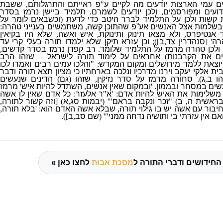
 עמי הארצות יודעים מה לקיים ע
"
פ ראייתם והתרגלותם
,
ששבת
ועים ומפורסמים
,
ולכן יודעים לשמרם
.
תלמיד ביישן נרמז בסדר
קשות ולכן על התלמיד לברר היטב כדי לדעת
(
וכשבאים לומר על
 בשלמות אצל האנשים אע”פ שהתוכן קשה
,
משתמשים בענייני טהרה
:
 אנטיפרס
,
ולא מצאו תינוק ותינוקת
,
איש ואשה
,
שלא היו בקיאין
רה
' [
סנהדרין צד
,
ב
]);
וכן עזרא תיקן שלא ילמדו תורה בעלי קרי עד
ולכן טהרה מרמז על התלמיד שלומד
.
רב קפדן נרמז בסדר קדשים
,
ם את הקרבנות
)
אחראים על לימוד תורה לישראל – שזהו הרב
 יוצאת ללמד מירושלים ומקום המקדש
: "
והלכו עמים רבים ואמרו לכו
ית אלקי יעקב וירנו מדרכיו ונלכה בארחתיו כי מציון תצא תורה ודבר
הו ב
,
ג
).
סחורה מרמז על סדר נזיקין
,
שזהו
(
גם
)
הדינים שנעשים
שים במסחר ובממון
. '
ובמקום שאין אנשים
,
השתדל
להיות איש
'
מרמז
משלימות את האיש להיות אדם
: '
א
"
ר אלעזר
:
כל אדם שאין לו אשה
ראשית ה
,
ב
)
"
זכר ונקבה בראם
"' (
יבמות סג
,
א
) [
וזה קשור לתורה
,
בור עם אשה יש בו גילוי תורה
,
שבלא אשה האדם הוא
: '
בלא תורה
,
ם אין עזרתי בי ותושיה נדחה ממני
"' (
שם סב
,
ב
]).
החידושים ודברי התורה ל
מסכת אבות
לחצו כאן »