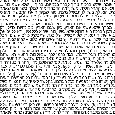
ם אדם וכך בשל חסידותה הלא ראויה גרמה לו לחטא
.
מובא
 אומר
:
שלש ברכות צריך לברך בכל יום
:
ברוך
...
שלא עשני בור
...
ולא עם הארץ חסיד
.
משל למה הדבר דומה
?
למלך בשר ודם שאמר
יל
,
הוא לא בשל לו תבשיל מימיו
;
סוף שמקדיח את התבשיל ומקניט
לוק
,
והוא לא חיפת לו חלוק מימיו
;
סוף שמלכלך את החלוק ומקניט את
 ו
,
כג
).
ר
"
י מביא ברכה
'
שלא עשני בור
',
והוא כולל גם את העם הארץ
ששניהם אינם יודעים מצוות כראוי
(
אמנם אפשר שכוונתו שמברך
נו מברך שלא עשני עם הארץ
,
כיון שעם הארץ יכול להיות צדיק
,
רק
,
ולכן הברכה היא דווקא שלא עשני בור
,
שהוא כלל אינו יודע לקיים את
ביא שתי דוגמאות
,
של תבשיל ושל בגד
;
שתבשיל כולם עושים
,
אבל
מסובך
,
שכך יש שתי דרגות
:
יש בור שאינו יודע כלום – שזהו שאינו ידע
רץ שיודע מעט דברים אבל לא מספיק – שזהו שאינו יודע לתפור שזה
 כדי שיצא כראוי
.
אולם נראה שרומז בדבריו שבור ועם הארץ אינם
 כראוי
(
בדר
"
כ
),
ולכן רומז לחטא עץ הדעת שחטאו אדם וחוה
,
ולכן
ז לאכילה מעץ הדעת
,
ובגד כרמז לכך שבעקבות החטא ראו שהם
בגד – חגורות
(
בראשית ג
,
ז
).
בנוסף נראה כרמז שבעשיית החטא הם
ולם
('
ר
'
אלעזר בר
'
שמעון אומר
:
לפי שהעולם נידון אחר רובו
,
והיחיד
מצוה אחת אשריו שהכריע את עצמו ואת כל העולם לכף זכות
,
עבר
הכריע את עצמו ואת כל העולם לכף חובה
;
שנאמר
"
וחוטא אחד
"
כו
',
עשה זה אבד ממנו ומכל העולם טובה הרבה
' [
קידושין מ
,
ב
]),
לכן זה
רבו טועם
(
שזה כנגד פגיעה בעצמו
),
ובבגד שבזה כל האנשים רואים
ולם
(
שזהו כרמז לפגיעה בכל העולם
).
בהקשר לאי ידיעת המצוות בשל
ל ר
"
ע
: '
אמר רבי עקיבה
:
כך היתה תחילת תשמישי לפני חכמים
:
פעם
רך ומצאתי מת מצוה
,
וניטפלתי בו כארבעת מיל עד שהבאתיו למקום
שבאתי אצל ר
'
אליעזר ואצל ר
'
יהושע אמרתי להם את הדבר
,
אמרו לי
:
ה שהיית פוסע מעלין עליך כאילו שפכת דמים
.
אמרתי
:
אם בשעה
בתי
,
בשעה שלא נתכוונתי לזכות על אחת כמה וכמה
;
באותה שעה לא
' (
יר
'
נזיר ז
,
א
).
שאולי מעבר לסיפור כפשוטו יש כאן רמז שעשה שלא
מז למיתה שנגזרה בעקבות חטא עץ הדעת
,
ומת מצוה אין לו קוברים
ם בעולם מלבד אדם וחוה
;
והלך לר
"
א ור
"
י
(
שהם שנים
)
כרמז שנאמר