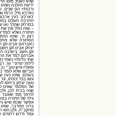
שלא לאכול מעץ הד
ידיעת ההלכה
(
שזהו 
ורבותיו הם שנים
,
ש
כארבע מיל
,
כרמז שנ
'
כארבע
'
כעין ארבע
התרבה העולם במש
במרחק שהלך
(
או ש
– שזה כולל את שת 
התורה
(
שלא לומדים
רצון ה
',
שזהו ההמ
הסחורה שלא מחכי
('
אברהם אבינו זקן ו
יצחק אבינו זקן ויוש
זקן ויושב בישיבה הי
אברהם למד את התו
שתי כליותיו כשתי כד
לילות יסרוני
"
וגו
'.
רבי
ומעליו איש טוב
"' (
ב
"
הביישן שלא לומד כר
בעולם
,
שזהו כעין ש
עשו בכל יכולתו
,
עד 
טעה יצחק ביחסו לע
של המלמד שאינו ק
שנה בבית לבן
,
ולכ
להיפך ממי שעובד ה
גילוי של התורה במש
אפשר שכמו שיש גיל
בדור המדבר
,
שזהו 
מהקב
"
ה
,
ולכן הוא 
עמד ודרש רחמים ע