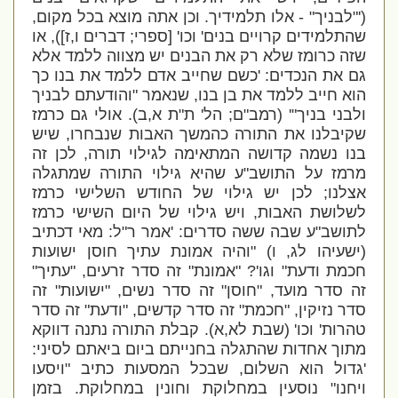
('"לבניך" - אלו תלמידיך. וכן אתה מוצא בכל מקום,
שהתלמידים קרויים בנים' וכו' [ספרי; דברים ו,ז]), או
שזה כרומז שלא רק את הבנים יש מצווה ללמד אלא
גם את הנכדים: 'כשם שחייב אדם ללמד את בנו כך
הוא חייב ללמד את בן בנו, שנאמר "והודעתם לבניך
ולבני בניך"' (רמב"ם; הל' ת"ת א,ב). אולי גם כרמז
שקיבלנו את התורה כהמשך האבות שנבחרו, שיש
בנו נשמה קדושה המתאימה לגילוי תורה, לכן זה
מרמז על התושב"ע שהיא גילוי התורה שמתגלה
אצלנו; לכן יש גילוי של החודש השלישי כרמז
לשלושת האבות, ויש גילוי של היום השישי כרמז
לתושב"ע שבה ששה סדרים: 'אמר ר"ל: מאי דכתיב
(ישעיהו לג, ו) "והיה אמונת עתיך חוסן ישועות
חכמת ודעת" וגו'? "אמונת" זה סדר זרעים, "עתיך"
זה סדר מועד, "חוסן" זה סדר נשים, "ישועות" זה
סדר נזיקין, "חכמת" זה סדר קדשים, "ודעת" זה סדר
טהרות' וכו' (שבת לא,א). קבלת התורה נתנה דווקא
מתוך אחדות שהתגלה בחנייתם ביום ביאתם לסיני:
'גדול הוא השלום, שבכל המסעות כתיב "ויסעו
ויחנו" נוסעין במחלוקת וחונין במחלוקת. בזמן