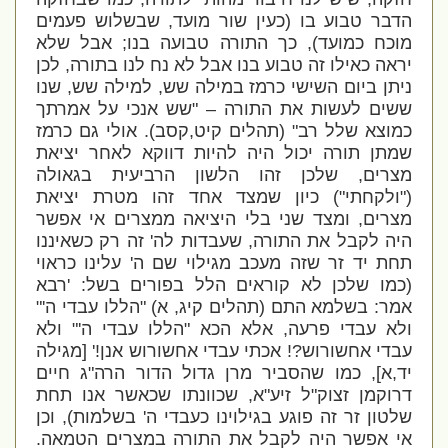
הדבר טבוע בו (כעין שור מועד, שבשלוש פעמים
מוכח כמועד), כך התורה טבועה בנו; אבל שלא
יראה כאילו זה טבוע בנו אבל לא נח לנו בתורה, לכן
ניתן ביום השישי כרמז במילה שש, למילה שש, שנו
ששים לעשות את התורה –
"שש אנכי על אמרתך
כמוצא שלל רב" (תהלים קיט,קסב).
אולי גם כרמז
שמתן תורה יכול היה להיות דווקא לאחר יציאת
מצרים, שלכן זהו הלשון הרביעית בגאולה
("ולקחתי") כיון שמצד אחד זהו מטרת יציאת
מצרים, ומצד שני בלי היציאה ממצרים אי אפשר
היה לקבל את התורה, שעבדות לה' זה רק כשאיננו
תחת יד זר שזה מעכב מגילוי שם ה' עלינו כראוי
(כמו שלכן לא קוראים הלל בפורים בשל: '
רבא
אמר: בשלמא התם (תהלים קיג, א) "הללו עבדי ה'"
ולא עבדי פרעה, אלא הכא "הללו עבדי ה'" ולא
עבדי אחשורוש?! אכתי עבדי אחשורוש אנן
!' [מגילה
יד,א], כמו שהסביר מרן גדול הדור הרה"ג חיים
דרוקמן זצוק"ל זיע"א, שכוונתו שכאשר אנו תחת
שלטון זר זה פוגע בגילוינו כעבדי ה' בשלמות), וכן
אי אפשר היה לקבל את התורה במצרים הטמאה.