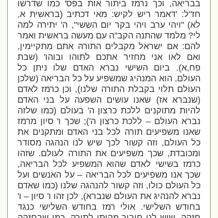
בבריאה, וכך נרמז ביתור אות בפס' כמו שדרשו
חז"ל: '
דאמר ריש לקיש: מאי דכתיב (בראשית א,
לא) "ויהי ערב ויהי בקר יום הששי", ה' יתירה למה
לי? מלמד שהתנה הקב"ה עם מעשה בראשית ואמר
להם: אם ישראל מקבלים התורה אתם מתקיימין,
ואם לאו אני מחזיר אתכם לתוהו ובוהו' (שבת
פח,א). ביום השישי נברא האדם שלו ניתן כל
העולם, הוא המנהיג שמשפיע על כל הבריאה
(שלכן
העולם תלוי בקבלת התורה שלנו), וכן כרמז לאדם
(שנברא אז) שאנו עושים השפעה על בני האדם
להיות מתוקנים ללכת כרצון ה' בעולם (כמו שלזה
נברא העולם – ללכת כרצון ה'); שכך ו' סיון מרמז
שאנו משפיעים תורה לכל בני האדם ומתקנים את
כל העולם, וזה קשור לכך שיש לנו הנהגה מסודר
ומכובדת, שכך משפיעים את התורה לעולם. שזהו
כרמז בשישי לאדם שהוא המשפיע לכל הבריאה,
שכך אנו משפיעים לכל הבריאה – על האנשים ועל
כל העולם כולו, וזה קשור להנהגה שלנו (כמו שאדם
נברא להנהיג את העולם שנברא), לכן זהו ו' סיון – ו'
בחודש השלישי. אולי רמז בחודש השלישי כנגד
חזקה, שיש לנו חיבור מהותי לתורה, כמו שבחזקה