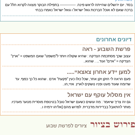
ד. יום ירושלים שהייתה לראש פינה. ------------- בתפילת הבוקר מצווה לקרוא הלל עם
כה שאם לא אוכל הברכות גאל ישראל ו גואל ישראל נאמרו בבחי
יונים אחרונים
פרשת השבוע - ראה
עצוב שכך מסתכמת הצדקה : שהיא שקולה ויותר ל"משפט" שאם המשפט = "ארץ"
הצדקה = "אדם" ועוד... . שהוא..
למען יידע אחרון צאצאיי.....
פעם הראה לי הזקן זקן אחר, שכל כולו כעין "פקעת" אדם . שהוא כל כך כפוף. עד
שדומה שעוד מעט ופניו נושקים לארץ. אזיי,הו..
אין מסלול עוקף עם ישראל
גם זה צריך שיאמר : מה עושים כשעם ישראל טובל בטינופת מוסרית מנוער מערכיו.
מותר להתאבל בבדידות מדברית. לפרוש מהם [אליהו ירמיה ו..