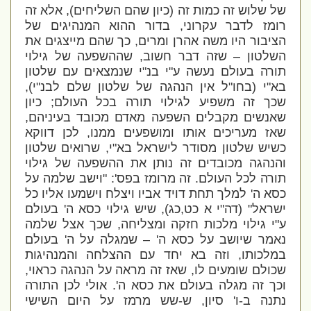
של שלוש זה כמות זה (כיון שהם השליחים), אלא זה
רומז לדבר עקרוני, בדור ההוא המנהיגים של
הציבור היו משה אהרן ומרים, כך שהם מייצגים את
השלטון – שזה דבר חשוב, שההשפעה של גילוי
תורה בעולם נעשה ע"י בנ"י שנמצאים עם שלטון
בא"י (בחו"ל אין הנהגה של שלטון שלם לבנ"י),
שכך זה משפיע לגילוי תורה בכל העולם; כיון
שאנשים מקבלים השפעה מאדם מכובד בעיניהם,
שאז מעריכים אותו ומושפעים ממנו, לכן דווקא
כשיש שלטון מסודר לישראל בא"י, שרואים שלטון
והנהגה מכובדים זה נותן את ההשפעה של גילוי
תורה לכל העולם. זה מרומז בפס': "
וישב שלמה על
כסא ה' למלך תחת דויד אביו ויצלח וישמעו אליו כל
ישראל
" (דה"י א כט,כג), שיש גילוי כסא ה' בעולם
ע"י גילוי מלכות חזקה ומצליחה, שכך אצל שלמה
נאמר שיושב על כסא ה' – שמגלה על ה' בעולם
במלכותו, וזה בא יחד עם ההצלחה והמנהיגות
שכולם שומעים לו, שאז זה מראה על הנהגה כראוי,
וכך זה מגלה בעולם את כסא ה'. אולי לכן התורה
נתנה ב-ו' סיון, ש-שש מרמז על היום השישי