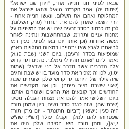
שבאו לסיני חנו חנייה אחת, "ויחן שם ישראל"
(שמות יט). אמר הקב"ה: הואיל ושנאו ישראל את
המחלוקת ואהבו את השלום, ונעשו חנייה אחת -
הרי השעה שאתן להם את תורתי' (פרק השלום),
לכן זה כרמוז בסדר זרעים שבו יש את המשניות על
מתנות עניים ותרו"מ, שבהתחשבות ונתינה לאחר
נעשה אחדות (וכן אותו יום באו לסיני, כעין רמז
לביאתם לארץ שאז יתחייבו במצוות התלויות בארץ
שמופיעות בסדר זרעים). ביום השני (שבת פז,א)
נאמר להם "ואתם תהיו לי ממלכת כהנים וגוי קדוש
אלה הדברים אשר תדבר אל בני ישראל" (שמות
יט,ו), לכן זה מזכיר את סדר מועד בו יש שבת וחגים
שזה גילוי של היותנו גוי קדוש שלכן שומרים שבת
(שגוי ששבת חייב מיתה), וכן אנו מקדשים את
החודשים וכך קובעים את החגים ושומרים אותם.
ביום השלישי אמר להם את מצוות הגבלה מסיני
(שבת שם), שזה כנגד סדר נשים, כיון שמתן תורה
היה כעין נישואין ('"ביום חתונתו" - יום מתן תורה
שעטרוהו להם למלך וקבלו עולו' [רש"י; שה"ש
ג,יא]), ומתן תורה היא הסיבה שלכן היה את