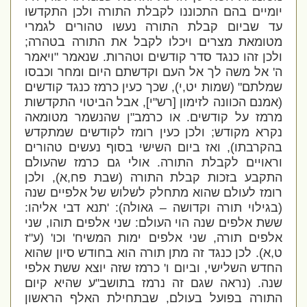
יומיים בהם התכוננו לקבלת התורה ולכן התקדשו
עד שביום קבלת התורה נעשו טהורים לגמרי
מטומאת מצרים ויכלו לקבל את התורה בטהרה;
ולכן זהו כנגד סדר קודשים וטהרות. שנאמר "ויאמר
ה' אל משה לך אל העם וקדשתם היום ומחר וכבסו
שמלתם" (שמות יט,י), שכך כעין כרמז כנגד קודשים
(אמנם הכוונה לזימון [רש"י], אבל הביטוי התקדשות
מרמז על קודשים. או כרמב"ן שהנשמר מטומאה
נקרא מקודש; ולכן כעין רומז לקודשים שמתקדש
בהקרבתו), ואז ביום השישי בסוף נעשים טהורים
וראויים לקבלת התורה. אולי גם כרמז שהעולם
התקבע בזכות קבלת התורה (שבת פח,א), ולכן
רומז לעולם שהוא מתחלק לשלוש של אלפיים שנה
(בגילוי תורה וקדושה – גאולה):
'תנא דבי אליהו:
ששת אלפים שנה הוי העולם: שני אלפים תוהו, שני
אלפים תורה, שני אלפים ימות המשיח' וכו' (ע"ז
ט,א). לכן כנגד זה מתן תורה הוא בחודש סיון שהוא
החדש השלישי, וביום ו' כרמז שזה יוצא ששת אלפי
שנה. (נראה שגם זה נרמז בתושב"ע שהיא קיום
התורה בפועל בעולם, שבתחילת האלף הראשון