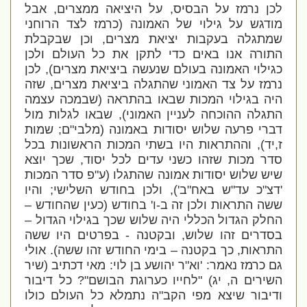
לכן נרמז על הבסיס, על היציאה ממצרים, אבל
מודגש על גילוי של האמונה (כרמז לצד הרוחני
שמתגלה בעקבות יציאת מצרים, וכן שבקבלת
התורה אנו באים כדי לתקן את כל העולם ולכן
כגילוי האמונה בעולם שנעשה ביציאת מצרים), לכן
נרמז על צד האמוני שהתגלה ביציאת מצרים, שזה
היה בגילוי המכות שבאו בהתראה (שבמכה עצמה
התגלה ההוכחה לעניין האמוני), שבאו לגלות מול
דברי פרעה שלוש יסודות באמונה (מלבי"ם; שמות
ז,יד), וההתראות היו בשתי המכות הראשונות בכל
סדר מכות שזהו כשני עדים לכל יסוד, שכך יוצא
שיש שלוש יסודות אמונה שהתגלו (ע"פ סדר המכות
'דצ"כ עד"ש באח"ב'), ולכן בחודש השלישי; והיו
ששה התראות ולכן זה ב-ו' בחודש (כעין שהחודש –
החלק הגדול הכללי היה שלוש שכך בגילוי הגדול –
בסדרים זהו שלוש, ובקטנה - בפרטים היו ששה
התראות, כך בקטנה – בימי החודש זהו ששה). אולי
גם כרמז נאמר:
'וא"ר יהושע בן לוי: מאי דכתיב (שיר
השירים ה, יג) "לחייו כערוגת הבושם"? כל דיבור
ודיבור שיצא מפי הקב"ה נתמלא כל העולם כולו