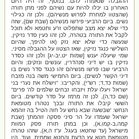
ההגבלה שנאמרה להם. בנוסף, זה היה היום
האחרון בו יכלו להיות עם נשיהם לפני מתן תורה
(שהצטוו למחרת לפרוש מנשיהם), ולכן זה כגילוי
נשים. ביום הרביעי פירשו מנשיהם (שבת שם), שזה
כדי שלא יצא מצב שתפלוט זרע ותטמא ולא תוכל
לקבל את התורה בטהרה, לכן זהו כעין סדר נזיקין,
שנעשה כדי שלא יצא נזק (או להיפך, שהיום
השלישי כנגד נזיקין, שאז הצטוו על ההגבלה מסיני,
שמי שיעלה יענש [שמות יט,יב-יג] ולכן זהו כסדר
נזיקין בו יש דיני סנהדרין, עונשים ונזקים; והיום
הרביעי שבו פרשו מנשיהם זהו כנגד סדר נשים בו
דיני הקשר לנשים). ביום החמישי משה בנה מזבח
(שמות כד,ד; רש"י), והקריבו:
"וישלח את נערי בני
ישראל ויעלו עלת ויזבחו זבחים שלמים לה' פרים"
(שם כד,ה), לכן זה מרמז על סדר קודשים. ביום
הששי קיבלו את התורה ובכך נטהרו מטומאת
הנחש:
'שבשעה שבא נחש על חוה הטיל בה זוהמא
ישראל שעמדו על הר סיני פסקה זוהמתן' (שבת
קמה,ב-קמו,א), וכן במתן תורה פסק המוות
מישראל (עד שחטאו בעגל. ע"ז ה,א), שזהו טהרה
מטומאת חטא עץ הדעת והחטא שממית. ועוד, היו