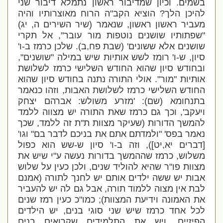
בשמים. וכיון שמדיבור ראשון נתמלא דיבור שני
להיכן הלך? הוציא הקב"ה הרוח מאוצרותיו והיה
מעביר ראשון ראשון, שנאמר (שיר השירים ה, יג)
"שפתותיו שושנים נוטפות מור עובר", אל תקרי
שושנים אלא ששונים' (שבת פח,ב). שלכן כרמז ב-ו'
סיון, ש-ו' רומז לשש אותיות שיש במילה "שושנים",
ובחודש סיון שהוא החודש השלישי כרמז לשלושת
אותיות "מור". אולי התורה נתנה בחודש סיון שהוא
החודש השלישי כרמז לשלושת האבות, וזהו כנאמר
בתנחומא (שם): 'מזרע משולש: אברהם יצחק
ויעקב', וכך גם כרמז שאת התורה יש מצווה ללמד
להמשך הדורות (שעיקר מצוות ת"ת זה ללמד, שכך
נאמר בפס' "ולמדתם אתם את בניכם לדבר בם" וגו'
[דברים יא,יט]), וזה ב-ו' סיון ש-שש הוא כפול
משלוש, כרמז שההמשך בדורות נעשה ע"י שיש את
מצוות פו"ר שהיא להוליד שנים, ולכן כעין על שלוש
אבות יש ששה ילדים אותם יש לחנך לתורה (אמנם
לבת אין מצוה ללמוד תורה, אבל גם לה יש להעביר
את האמונה וידיעת המצוות); כמו"כ כעין רמז שנים
לכל אחד כרמז שיש שני סוגי בנים, יש הילדים
הפיזיים, ויש את התלמידים שקרואים בנים