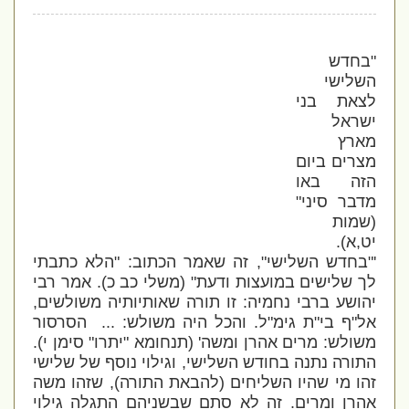
"בחדש
השלישי
לצאת בני
ישראל
מארץ
מצרים ביום
הזה באו
מדבר סיני
"
(שמות
יט,א).
'"בחדש השלישי
",
זה שאמר הכתוב: "הלא כתבתי
לך שלישים במועצות ודעת" (משלי כב כ).
אמר רבי
יהושע ברבי נחמיה:
זו תורה שאותיותיה משולשים,
אל"ף בי"ת גימ"ל. והכל היה משולש:
...
הסרסור
משולש: מרים אהרן ומשה' (תנחומא "יתרו" סימן
י).
התורה נתנה בחודש השלישי, וגילוי נוסף של שלישי
זהו מי שהיו השליחים (להבאת התורה), שזהו משה
אהרן ומרים. זה לא סתם שבשניהם התגלה גילוי