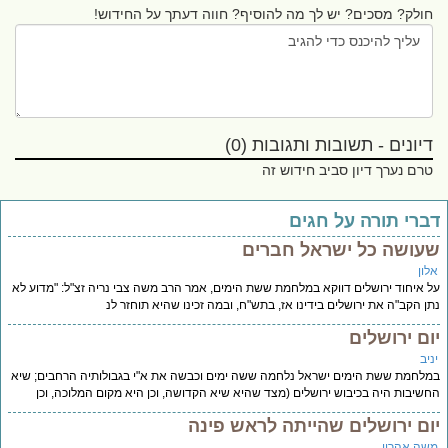
חולק? מסכים? יש לך מה להוסיף? חווה דעתך על החידוש!
דיונים - תשובות ותגובות (0)
טרם נערך דיון סביב חידוש זה
ברי תורה על חגים
עושה כל ישראל חברים
לון
 איחוד ירושלים דווקא במלחמת ששת הימים, אמר הרב משה צבי נריה זצ"ל: "מדוע לא
ן הקב"ה את ירושלים בידינו אז, בתש"ח, ובמה זכינו שהיא תוחזר לנ
ום ירושלים
יב
לחמת ששת הימים ישראל נלחמה ששה ימים וכבשה את א"י בגבולותיה הרחבים; שיא
שיבות היה בכיבוש ירושלים (מצד שהיא שיא הקדושה, וכן היא מקום המלוכה, וכן
ום ירושלים שהייתה לראש פינה
שה אהרון