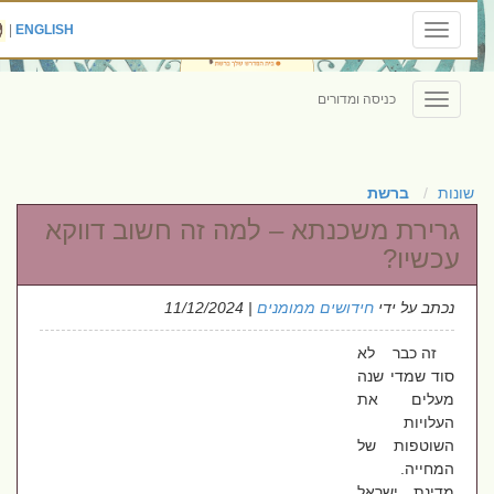
|
ENGLISH
Toggle
navigation
כניסה ומדורים
Toggle
navigation
שונות
ברשת
גרירת משכנתא – למה זה חשוב דווקא
עכשיו?
נכתב על ידי
חידושים ממומנים
| 11/12/2024
זה כבר לא
סוד שמדי שנה
מעלים את
העלויות
השוטפות של
המחייה.
מדינת ישראל