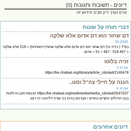
דיונים - תשובות ותגובות (0)
טרם נערך דיון סביב חידוש זה
ברי תורה על שונות
ם שחור הוא דם אדום אלא שלקה
DL200
בס"ד ( נידה יט') דם שחור הוא דם אדום אלא שלקה שחור(+האותיות) = 518 אלא שלקה
5 = אדום
כיה בלוטו
ביהו ח
https://he.chabad.org/library/article_cdo/aid/21404
גנה על חיילי צה"ל וסגו..
ביהו ח
https://he.chabad.org/multimedia/media_cdo/aid/2647037 הכנסת תוכן זה לזכות
נו החיילים היקרים נהוראי ו אברהם בניהו בני אורה דליהנה יהי רצון
יונים אחרונים