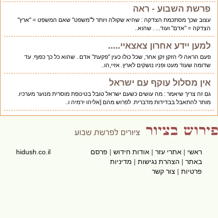
פרשת השבוע - ראה
עצוב שכך מסתכמת הצדקה : שהיא שקולה ויותר ל"משפט" שאם המשפט = "ארץ"
הצדקה = "אדם" ועוד... . שהוא..
למען יידע אחרון צאצאיי.....
פעם הראה לי הזקן זקן אחר, שכל כולו כעין "פקעת" אדם . שהוא כל כך כפוף. עד
שדומה שעוד מעט ופניו נושקים לארץ. אזיי,הו..
אין מסלול עוקף עם ישראל
גם זה צריך שיאמר : מה עושים כשעם ישראל טובל בטינופת מוסרית מנוער מערכיו.
מותר להתאבל בבדידות מדברית. לפרוש מהם [אליהו ירמיה ו..
ראשי
|
אתרי עזר
|
אודות חידוש
|
פרסם
hidush.co.il
באתר
|
הצהרת נגישות
|
מדיניות
פרטיות
|
צור קשר