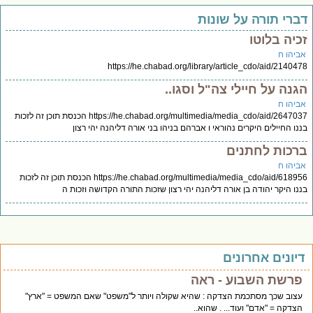
ברי תורה על שונות
כיה בלוטו
ביהו ח
https://he.chabad.org/library/article_cdo/aid/21404
גנה על חיילי צה"ל וסגו..
ביהו ח
https://he.chabad.org/multimedia/media_cdo/aid/2647037 הכנסת תוכן זה לזכות
נו החיילים היקרים נהוראי ו אברהם בניהו בני אורה דליהנה יהי רצון
רכות לחתנים
ביהו ח
https://he.chabad.org/multimedia/media_cdo/aid/618956 הכנסת תוכן זה לזכות
נו היקר יהודה בן אורה דליהנה יהי רצון שזכות התורה הקדושה וזכות ה
יונים אחרונים
פרשת השבוע - ראה
עצוב שכך מסתכמת הצדקה : שהיא שקולה ויותר ל"משפט" שאם המשפט = "ארץ"
הצדקה = "אדם" ועוד... . שהוא..