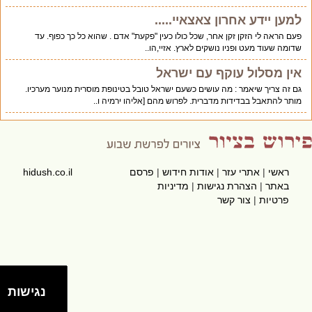
למען יידע אחרון צאצאיי.....
פעם הראה לי הזקן זקן אחר, שכל כולו כעין "פקעת" אדם . שהוא כל כך כפוף. עד
שדומה שעוד מעט ופניו נושקים לארץ. אזיי,הו..
אין מסלול עוקף עם ישראל
גם זה צריך שיאמר : מה עושים כשעם ישראל טובל בטינופת מוסרית מנוער מערכיו.
מותר להתאבל בבדידות מדברית. לפרוש מהם [אליהו ירמיה ו..
ראשי
|
אתרי עזר
|
אודות חידוש
|
פרסם
hidush.co.il
באתר
|
הצהרת נגישות
|
מדיניות
פרטיות
|
צור קשר
נגישות