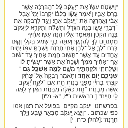
"וַיִּשְׂטֹ֤ם עֵשָׂו֙ אֶֽת ־יַעֲקֹ֔ב עַ֨ל ־הַבְּרָכָ֔ה אֲשֶׁ֥ר
בֵּֽרְכ֖וֹ אָבִ֑יו וַיֹּ֨אמֶר עֵשָׂ֜ו בְּלִבּ֗וֹ יִקְרְבוּ֙ יְמֵי֙ אֵ֣בֶל
אָבִ֔י וְאַֽהַרְגָ֖ה אֶת ־יַֽעֲקֹ֥ב אָחִֽי׃ וַיֻּגַּ֣ד לְרִבְקָ֔ה אֶת
־דִּבְרֵ֥י עֵשָׂ֖ו בְּנָ֣הּ הַגָּדֹ֑ל וַתִּשְׁלַ֞ח וַתִּקְרָ֤א לְיַֽעֲקֹב֙
בְּנָ֣הּ הַקָּטָ֔ן וַתֹּ֣אמֶר אֵלָ֔יו הִנֵּה֙ עֵשָׂ֣ו אָחִ֔יךָ
מִתְנַחֵ֥ם לְךָ֖ לְהָרְגֶֽךָ׃ וְעַתָּ֥ה בְנִ֖י שְׁמַ֣ע בְּקֹלִ֑י וְק֧וּם
בְּרַח ־לְךָ֛ אֶל ־לָבָ֥ן אָחִ֖י חָרָֽנָה׃ וְיָֽשַׁבְתָּ֥ עִמּ֖וֹ יָמִ֣ים
אֲחָדִ֑ים עַ֥ד אֲשֶׁר ־תָּשׁ֖וּב חֲמַ֥ת אָחִֽיךָ׃ עַד ־שׁ֨וּב
אַף ־אָחִ֜יךָ מִמְּךָ֗ וְשָׁכַח֙ אֵ֣ת אֲשֶׁר ־עָשִׂ֣יתָ לּ֔וֹ
וְשָֽׁלַחְתִּ֖י וּלְקַחְתִּ֣יךָ מִשָּׁ֑ם
לָמָ֥ה אֶשְׁכַּ֛ל גַּם ־
שְׁנֵיכֶ֖ם י֥וֹם אֶחָֽד׃
וַתֹּ֤אמֶר רִבְקָה֙ אֶל־יִצְחָ֔ק
קַ֣צְתִּי בְחַיַּ֔י מִפְּנֵ֖י בְּנ֣וֹת חֵ֑ת אִם ־לֹקֵ֣חַ יַֽ֠עֲקֹב
אִשָּׁ֨ה מִבְּנֽוֹת ־חֵ֤ת כָּאֵ֨לֶּה֙ מִבְּנ֣וֹת הָאָ֔רֶץ לָ֥מָּה
לִּ֖י חַיִּֽים"
[ בראשית כ"ז, "א- מ"ו]
בפרשתנו
יעקב מקיים
בפועל את רצון אמו
כפי שכתוב :
"וַיֵּצֵ֥א יַֽעֲקֹ֖ב מִבְּאֵ֣ר שָׁ֑בַע וַיֵּ֖לֶךְ
חָרָֽנָה" ׃
[להלן כ"ח, י]