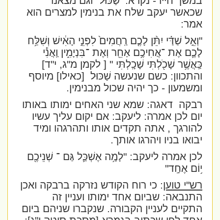
במשך חייו - נקרא:
"שַׁכּוּל
" וגם מצאנו
שכאשר יעקב שלח את בנימין למצרים הוא
אמר:
"וְאֵ֣ל שַׁדַּ֗י יִתֵּ֨ן לָכֶ֤ם רַֽחֲמִים֙ לִפְנֵ֣י הָאִ֔ישׁ וְשִׁלַּ֥ח
לָכֶ֛ם אֶת ־אֲחִיכֶ֥ם אַחֵ֖ר וְאֶת ־בִּנְיָמִ֑ין וַֽאֲנִ֕י
כַּֽאֲשֶׁ֥ר שָׁכֹ֖לְתִּי שָׁכָֽלְתִּי
" [ לקמן מ"ג, י"ד]
והתכוון: כשם שנעשה
שַׁכּוּל
[כאילו] מיוסף
ומשמעון - כך יהיה שכול מבנימין.
רבקה
דאגה: שמא שני האחים ימותו באותו
יום לכן אמרה: ליעקב: אם יקום עליך עשיו
להורגך , אתה תקדים אותו ותהרגהו ומיד
יבואו בניו ויהרגו אותך.
לכן אמרה ליעקב: "לָמָ֥ה אֶשְׁכַּ֛ל גַּם ־ שְׁנֵיכֶ֖ם
י֥וֹם אֶחָֽד"
רש"י טוען
: כי רוח הקודש נזרקה ברבקה ואכן
התנבאה: שביום אחד ימותו ועניין זה
התקיים לעניין הקבורה. שנקברו שניהם ביום