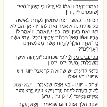
נאמר: "וְאָבִ֨יו וְאִמּ֜וֹ לֹ֣א יָֽדְע֗וּ כִּ֤י מֵֽיְהוָה֙ הִ֔יא"
[שופטים י"ד, ד']
הכוונה : כאשר רצה שמשון לקחת לאישה
פלישתית ,הוא אמר זאת להוריו - אך הם לא
ראו זאת בעין יפה
כפי שנאמר: "וַיֹּ֨אמֶר ל֜וֹ
אָבִ֣יו וְאִמּ֗וֹ הַאֵין֩ בִּבְנ֨וֹת אַחֶ֤יךָ וּבְכָל ־עַמִּי֙ אִשָּׁ֔ה
כִּֽי ־אַתָּ֤ה הוֹלֵךְ֙ לָקַ֣חַת אִשָּׁ֔ה מִפְּלִשְׁתִּ֖ים
הָֽעֲרֵלִ֑ים"?
בכתובים מנין?
לפי שכתוב: "וּ֝מֵיְהֹוָ֗ה אִישָּׁ֥ה
מַשְׂכָּֽלֶת"׃ [משלי י"ט, י"ט,]
כדאי לדעת: יש שהוא הולך אצל זיווגו ויש
שזיווגו בא אצלו.
יצחק - זיווגו - בא אצלו שנאמר:
"וַיֵּצֵא יִצְחָק
לָשׂוּחַ בַּשָּׂדֶה לִפְנוֹת עָרֶב וִַּישָּׂא עֵינָיו וַיַּרְא וְהִנֵּה
גְמַלִּים בָּאִים
" [להלן כ"ד, ס"ג]
יעקב הלך אצל זיווגו שנאמר:" וַיֵּצֵ֥א יַֽעֲקֹ֖ב