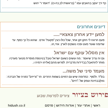
 ירך יעקב בהאבקו עמו " (בראשית לב,כה-כו). 'דאמר ר' יהוש
יונים אחרונים
למען יידע אחרון צאצאיי.....
פעם הראה לי הזקן זקן אחר, שכל כולו כעין "פקעת" אדם . שהוא כל כך כפוף. עד
שדומה שעוד מעט ופניו נושקים לארץ. אזיי,הו..
אין מסלול עוקף עם ישראל
גם זה צריך שיאמר : מה עושים כשעם ישראל טובל בטינופת מוסרית מנוער מערכיו.
מותר להתאבל בבדידות מדברית. לפרוש מהם [אליהו ירמיה ו..
מעמד סיני של משה...
בס"ד. ולסוף : כמדומה שיש גם רמזים בשמות ההרים. הר "גריזים" כפניה של הברכה :
גאי[בבחינת עומק של :"רזים"..
ראשי
|
אתרי עזר
|
אודות חידוש
|
פרסם
hidush.co.il