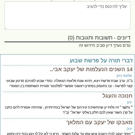
דיונים - תשובות ותגובות (0)
טרם נערך דיון סביב חידוש זה
ברי תורה על פרשת שבוע
עלמות של יעקב אבי..
לעזר כהן
ה, ערב שבת פרשת ויצא, תהא שנת פלאות הגאולה. כמדי שבוע לפניכם סרטון שבועי
ר לפרשה - ובו נתעמק בפתרון ראשוני אפשרי לפלונטר סוגיית השותפות בין המגזרי
נוכה והעגל
יב
 וְחֹשֶׁךְ " זה גלות יון שהחשיכה עיניהם של ישראל בגזירותיהן , שהיתה אומרת להם כתבו
 קרן השור שאין לכם חלק באלקי ישראל ' (ב”ר
אבקו של יעקב עם המלאך
יב
ויותר יעקב לבדו ויאבק איש עמו עד עלות השחר . וירא כי לא יכל לו ויגע בכף ירכו ותקע