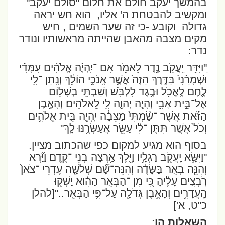
בהמשך יעקב חולם את חלום "סולם יעקב"
ומקשיב להבטחת ה' אליו,
הוא חש יראה
גדולה
וקובע -כי זה שער השמים , חיש
מקים מצבה מהאבן שהייתה מראשותיו ונודר
נדר:
ַ"ויִּדַּ֥ר יַֽעֲקֹ֖ב נֶ֣דֶר לֵאמֹ֑ר אִם ־יִֽהְיֶ֨ה אֱלֹהִ֜ים עִמָּדִ֗י
וּשְׁמָרַ֨נִי֙ בַּדֶּ֤רֶךְ הַזֶּה֙ אֲשֶׁ֣ר אָֽנֹכִ֣י הוֹלֵ֔ךְ וְנָֽתַן ־לִ֥י
לֶ֛חֶם לֶֽאֱכֹ֖ל וּבֶ֥גֶד לִלְבֹּֽשׁ׃ וְשַׁבְתִּ֥י בְשָׁל֖וֹם
אֶל־בֵּ֣ית אָבִ֑י וְהָיָ֧ה יְהוָ֛ה לִ֖י לֵֽאלֹהִֽים׃ וְהָאֶ֣בֶן
הַזֹּ֗את אֲשֶׁר ־שַׂ֨מְתִּי֙ מַצֵּבָ֔ה יִֽהְיֶ֖ה בֵּ֣ית אֱלֹהִ֑ים
וְכֹל֙ אֲשֶׁ֣ר תִּתֶּן ־לִ֔י עַשֵּׂ֖ר אֲעַשְּׂרֶ֥נּוּ לָֽךְ"
בסוף הוא מגיע למקום כפי שהכתוב מציין.
"וַיִּשָּׂ֥א יַֽעֲקֹ֖ב רַגְלָ֑יו וַיֵּ֖לֶךְ אַ֥רְצָה בְנֵי ־קֶֽדֶם׃ וַיַּ֞רְא
וְהִנֵּ֧ה בְאֵ֣ר בַּשָּׂדֶ֗ה וְהִנֵּה־שָׁ֞ם שְׁלֹשָׁ֤ה עֶדְרֵי ־צֹאן֙
רֹֽבְצִ֣ים עָלֶ֔יהָ כִּ֚י מִן ־הַבְּאֵ֣ר הַהִ֔וא יַשְׁק֖וּ
הָֽעֲדָרִ֑ים וְהָאֶ֥בֶן גְּדֹלָ֖ה עַל־פִּ֥י הַבְּאֵֽר
.."[להלן
כ"ט, א']
השאלות הן
: