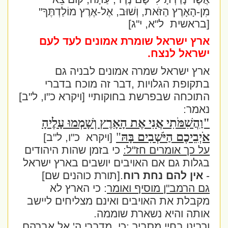
מִן-הָאָרֶץ הַזֹּאת, וְשׁוּב, אֶל-אֶרֶץ מוֹלַדְתֶּךָ"
[בראשית
ל"א, י"ג]
ארץ ישראל שומרת אמונים לעד לעם
ישראל לנצח.
ארץ ישראל שמרה אמונים לבניה גם
בתקופת הגלויות ,דבר זה מוכח בדברי
התוכחה שבפרשת בחוקותיי [ויקרא כ"ו, ל"ב]
נאמר:
"וַהֲשִׁמֹּתִי אֲנִי אֶת הָאָרֶץ וְשָׁמְמוּ עָלֶיהָ
אֹיְבֵיכֶם הַיֹּשְׁבִים בָּהּ
"
[ויקרא
כ"ו, ל"ב]
על כך אומרים חז"ל:
כי בזמן שהות היהודים
בגלות גם אם האויבים יושבים בארץ ישראל
-
אין להם נחת רוח
.[תורת כוהנים שם]
גם הרמב"ן מוסיף ואומר
: כי הארץ לא
מקבלת את האויבים ואינם מצליחים ליישב
אותה והיא נשארת שוממה.
ורבינו בחיי מסביר :
כי
מדברי ה' אל אברהם