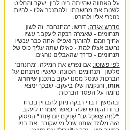
על האחווה שהייתה בינו לבין
יעקב והחליט
לשנות את מחשבתו
ולהתנכר אליו - להיות
כנוכרי אליו ולהורגו.
מדרש אגדה:
דרשו: "מתנחם": זה לשון
תנחומים - שאמרה רבקה ליעקב:" עשיו
אחיך זומם
להורגך ואפילו אתה כבר עכשיו
נחשב אצלו למת - כאילו שתה עליך כוס של
תנחומים - כדרך שהאבלים נוהגים.
לפי פשוטו:
אם נפרש את המילה: 'מתנחם'
מלשון
'תנחומים' הכוונה: שעשיו מתנחם על
הברכות שנטל ממנו יעקב בתכנון
שיהרוג
אותו
, והנקמה שלו ביעקב- שבכך ימצא
נחמה על הפסד הברכות.
ובהמשך דברי רבקה ניתן להבחין בברור
ברוח הקודש שלה
כאשר אומרת ליעקב
:
"לָמָ֥ה אֶשְׁכַּ֛ל גַּם־ שְׁנֵיכֶ֖ם י֥וֹם אֶחָֽד"
הפסוק
הזה מלמד אותנו שכל מי שקובר
את בניו