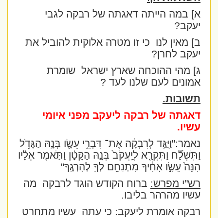
א] במה הייתה דאגתה של רבקה לגבי
יעקב?
ב] מאין לנו
כי זו מטרה אלוקית להוביל את
יעקב לחרן?
ג] מהי ההוכחה שארץ ישראל
שומרת
אמונים לעם שלנו לעד ?
תשובות.
דאגתה של רבקה ליעקב מפני איומי
עשיו.
נאמר:"
וַיֻּגַּ֣ד לְרִבְקָ֔ה אֶת־ דִּבְרֵ֥י עֵשָׂ֖ו בְּנָ֣הּ הַגָּדֹ֑ל
וַתִּשְׁלַ֞ח וַתִּקְרָ֤א לְיַֽעֲקֹב֙ בְּנָ֣הּ הַקָּטָ֔ן וַתֹּ֣אמֶר אֵלָ֔יו
הִנֵּה֙ עֵשָׂ֣ו אָחִ֔יךָ מִתְנַחֵ֥ם לְךָ֖ לְהָרְגֶֽךָ
"
רש"י מפרש:
ברוח הקודש הוגד לרבקה
מה
עשיו מהרהר בליבו.
רבקה אומרת ליעקב: כי עתה
עשיו מתחרט