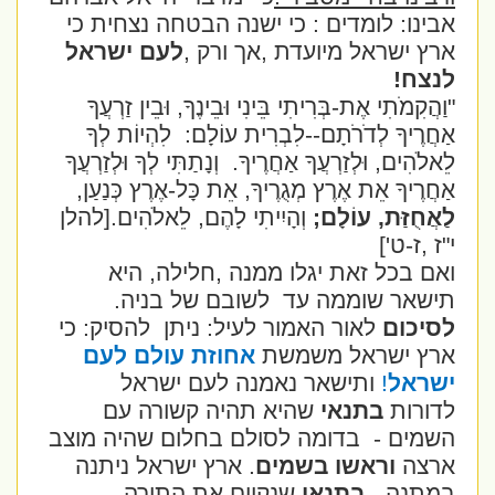
אבינו: לומדים : כי ישנה הבטחה נצחית כי
ארץ ישראל מיועדת ,אך ורק ,
לעם ישראל
לנצח!
"וַהֲקִמֹתִי אֶת-בְּרִיתִי בֵּינִי וּבֵינֶךָ, וּבֵין זַרְעֲךָ
אַחֲרֶיךָ לְדֹרֹתָם--לִבְרִית עוֹלָם:
לִהְיוֹת לְךָ
לֵאלֹהִים, וּלְזַרְעֲךָ אַחֲרֶיךָ.
וְנָתַתִּי לְךָ וּלְזַרְעֲךָ
אַחֲרֶיךָ אֵת אֶרֶץ מְגֻרֶיךָ, אֵת כָּל-אֶרֶץ כְּנַעַן,
לַאֲחֻזַּת, עוֹלָם;
וְהָיִיתִי לָהֶם, לֵאלֹהִים.[להלן
י"ז ,ז-ט']
ואם בכל זאת יגלו ממנה ,חלילה, היא
תישאר שוממה עד לשובם של בניה.
לסיכום
לאור האמור לעיל: ניתן
להסיק: כי
ארץ ישראל משמשת
אחוזת עולם לעם
ישראל
!
ותישאר נאמנה לעם ישראל
לדורות
בתנאי
שהיא תהיה קשורה עם
השמים - בדומה לסולם בחלום שהיה מוצב
ארצה
וראשו בשמים
. ארץ ישראל ניתנה
במתנה -
בתנאי
שנקיים את התורה