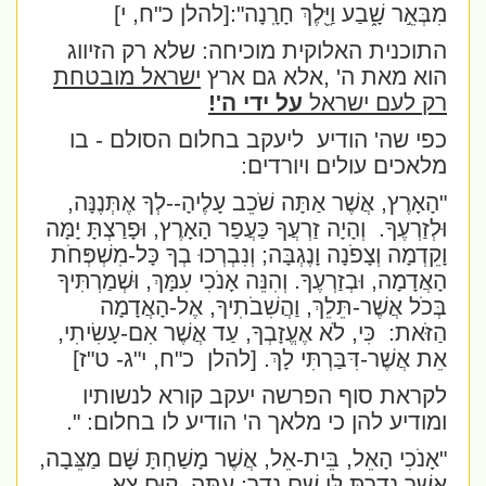
מִבְּאֵ֣ר שָׁ֑בַע וַיֵּ֖לֶךְ חָרָֽנָה" ׃
[להלן כ"ח, י]
התוכנית האלוקית מוכיחה: שלא רק הזיווג
הוא מאת ה' ,אלא גם ארץ
ישראל מובטחת
רק לעם ישראל
על ידי ה'!
כפי שה' הודיע
ליעקב בחלום הסולם - בו
מלאכים עולים ויורדים:
"הָאָרֶץ, אֲשֶׁר אַתָּה שֹׁכֵב עָלֶיהָ--לְךָ אֶתְּנֶנָּה,
וּלְזַרְעֶךָ.
וְהָיָה זַרְעֲךָ כַּעֲפַר הָאָרֶץ, וּפָרַצְתָּ יָמָּה
וָקֵדְמָה וְצָפֹנָה וָנֶגְבָּה; וְנִבְרְכוּ בְךָ כָּל-מִשְׁפְּחֹת
הָאֲדָמָה, וּבְזַרְעֶךָ. וְהִנֵּה אָנֹכִי עִמָּךְ, וּשְׁמַרְתִּיךָ
בְּכֹל אֲשֶׁר-תֵּלֵךְ, וַהֲשִׁבֹתִיךָ, אֶל-הָאֲדָמָה
הַזֹּאת:
כִּי, לֹא אֶעֱזָבְךָ, עַד אֲשֶׁר אִם-עָשִׂיתִי,
אֵת אֲשֶׁר-דִּבַּרְתִּי לָךְ. [להלן
כ"ח, י"ג- ט"ז]
לקראת סוף הפרשה יעקב קורא לנשותיו
ומודיע להן כי מלאך ה' הודיע לו בחלום: ".
"אָנֹכִי הָאֵל, בֵּית-אֵל, אֲשֶׁר מָשַׁחְתָּ שָּׁם מַצֵּבָה,
אֲשֶׁר נָדַרְתָּ לִּי שָׁם נֶדֶר; עַתָּה, קוּם צֵא