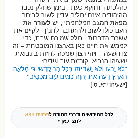
כהלכתה!
ודווקא כעת , בזמן שחלק נכבד
מהיהודים אינם יכולים עדיין לשוב לביתם
מפאת המצב המלחמתי , יש
לעורר
את
העם כולו לשוב ולהתחבר לתנ"ך- לקיים את
עשרת הדברות - כולל שמירת שבת, כדי
לממש את חיינו כאן בארצנו המובטחת – זה
צו השעה !
ויהי רצון שנזכה לחזות ב:נבואת
ישעיהו הנביא- קורמת עור וגידים:
"לֹא יָרֵעוּ וְלֹא יַשְׁחִיתוּ בְּכָל הַר קָדְשִׁי כִּי מָלְאָה
הָאָרֶץ דֵּעָה אֶת יְהוָה כַּמַּיִם לַיָּם מְכַסִּים".
]
[ישעיהו י"א, ט'
לכל החידושים ודברי התורה ל
פרשת ויצא
לחצו כאן »