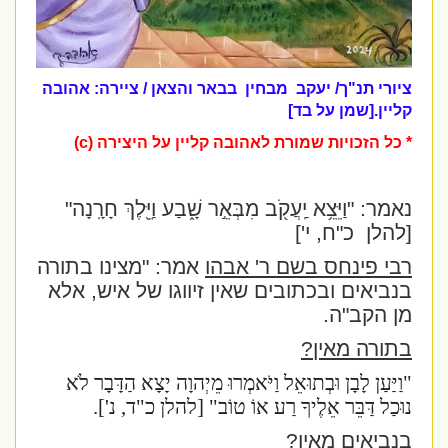
ציורי תנ"ך/ יעקב מבחין בבאר והצאן / ציירה: אהובה
קליין.[שמן על בד]
* כל הזכויות שמורת לאהובה קליין על היצירה (c)
נאמר: "וַיֵּצֵ֥א יַֽעֲקֹ֖ב מִבְּאֵ֣ר שָׁ֑בַע וַיֵּ֖לֶךְ חָרָֽנָה"
[להלן
כ"ח, י']
רבי פינחס בשם ר' אבהו
אמר: "מצינו בתורה
בנביאים ובכתובים שאין זיווגו של איש, אלא
מן הקב"ה.
בתורה מאין?
"וַיַּעַן לָבָן וּבְתוּאֵל וַיֹּאמְרוּ מֵיְהוָה יָצָא הַדָּבָר לֹא
נוּכַל דַּבֵּר אֵלֶיךָ רַע אוֹ טוֹב" [להלן כ"ד, נ']
.
בנביאים מאין?