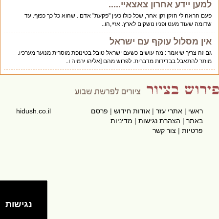
למען יידע אחרון צאצאיי.....
פעם הראה לי הזקן זקן אחר, שכל כולו כעין "פקעת" אדם . שהוא כל כך כפוף. עד
שדומה שעוד מעט ופניו נושקים לארץ. אזיי,הו..
אין מסלול עוקף עם ישראל
גם זה צריך שיאמר : מה עושים כשעם ישראל טובל בטינופת מוסרית מנוער מערכיו.
מותר להתאבל בבדידות מדברית. לפרוש מהם [אליהו ירמיה ו..
ראשי
|
אתרי עזר
|
אודות חידוש
|
פרסם
hidush.co.il
באתר
|
הצהרת נגישות
|
מדיניות
פרטיות
|
צור קשר
נגישות