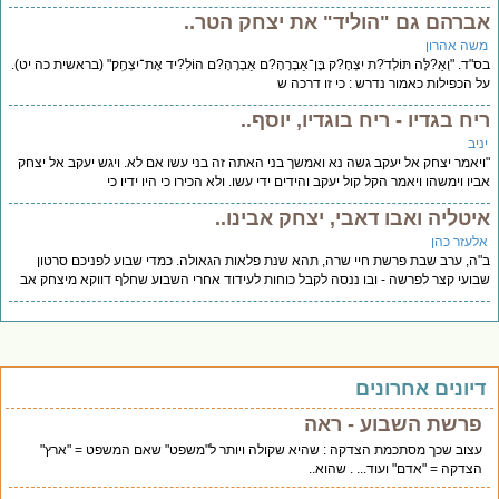
ברהם גם "הוליד" את יצחק הטר..
שה אהרון
"ד. "וְאֵ?לֶּה תּוֹלְדֹ?ת יִצְחָ?ק בֶּן־אַבְרָהָ?ם אַבְרָהָ?ם הוֹלִ?יד אֶת־יִצְחָֽק׃" (בראשית כה יט).
 הכפילות כאמור נדרש : כי זו דרכה ש
יח בגדיו - ריח בוגדיו, יוסף..
יב
יאמר יצחק אל יעקב גשה נא ואמשך בני האתה זה בני עשו אם לא. ויגש יעקב אל יצחק
יו וימשהו ויאמר הקל קול יעקב והידים ידי עשו. ולא הכירו כי היו ידיו כי
יטליה ואבו דאבי, יצחק אבינו..
לעזר כהן
ה, ערב שבת פרשת חיי שרה, תהא שנת פלאות הגאולה. כמדי שבוע לפניכם סרטון
ועי קצר לפרשה - ובו ננסה לקבל כוחות לעידוד אחרי השבוע שחלף דווקא מיצחק אב
יונים אחרונים
פרשת השבוע - ראה
עצוב שכך מסתכמת הצדקה : שהיא שקולה ויותר ל"משפט" שאם המשפט = "ארץ"
הצדקה = "אדם" ועוד... . שהוא..