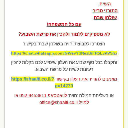
השיח
התורני סביב
שולחן שבת
עם כל המשפחה!
לא מספיקים ללמוד ולהכין את פרשת השבוע?
הצטרפו לקבוצת 'חויה בשולחן שבת' בקישור
https://chat.whatsapp.com/GWevYSNezDiFR5LvAVSlzr
ותקבלו בכל סוף שבוע את העלון שיסייע לכם בקלות להכין
רעיונות לשיח על פרשת השבוע.
מוזמנים להוריד את העלון בקישור
https://shaalti.co.il/?
p=14230
או בשליחת המילה 'חויה'
לוואטסאפ 052-9453811 או
למייל
office@shaalti.co.il