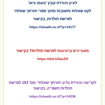
לעיון והורדת קובץ 'טעמו וראו'
לקט שאלות ותשובות מתוך ספרי תורתך שאלתי
לפרשת תולדות, בקישור
https://shaalti.co.il/?p=14177
מעוניינים ברעיונות לפרשת תולדות? בקישור
https://did.li/XaxZH
לקריאה והורדת גליון 'תורתך שאלתי' מס' 163 לפרשת
תולדות תשפ"ה, בקישור
https://shaalti.co.il/?p=14236