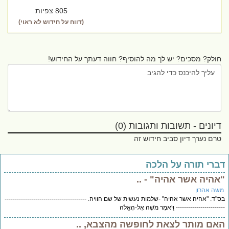
805 צפיות
(דווח על חידוש לא ראוי)
חולק? מסכים? יש לך מה להוסיף? חווה דעתך על החידוש!
דיונים - תשובות ותגובות (0)
טרם נערך דיון סביב חידוש זה
ברי תורה על הלכה
אהיה אשר אהיה" - ..
שה אהרון
"ד. "אהיה אשר אהיה" -שלמות נעשית של שם הוויה. ----------------------------------------
---------------------- וַיֹּאמֶר מֹשֶׁה אֶל-הָאֱלֹה
אם מותר לצאת לחופשה מהצבא, ..