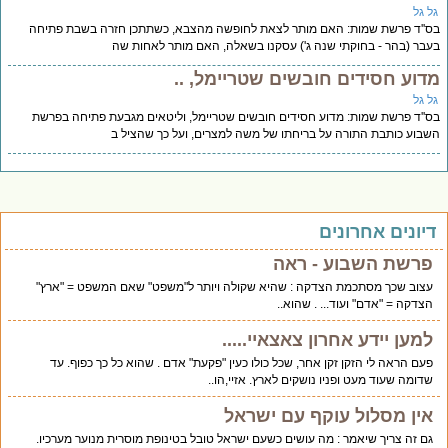
ל גל
''ד פרשת שמות: האם מותר לצאת לחופשה מהצבא, כשתתכן חזרה בשבת פתיחה
בר (בהר - בחוקתי שנה ג') עסקנו בשאלה, האם מותר לאחות שה
דוע חסידים חובשים שטריימל, ..
ל גל
''ד פרשת שמות: מדוע חסידים חובשים שטריימל, וליטאים מגבעת פתיחה בפרשת
בוע כותבת התורה על בריחתו של משה למצרים, ועל כך שהציל ב
יונים אחרונים
פרשת השבוע - ראה
עצוב שכך מסתכמת הצדקה : שהיא שקולה ויותר ל"משפט" שאם המשפט = "ארץ"
הצדקה = "אדם" ועוד... . שהוא..
למען יידע אחרון צאצאיי.....
פעם הראה לי הזקן זקן אחר, שכל כולו כעין "פקעת" אדם . שהוא כל כך כפוף. עד
שדומה שעוד מעט ופניו נושקים לארץ. אזיי,הו..
אין מסלול עוקף עם ישראל
גם זה צריך שיאמר : מה עושים כשעם ישראל טובל בטינופת מוסרית מנוער מערכיו.