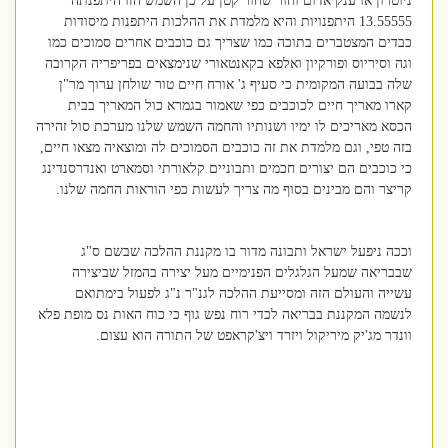
ניוטרון או ענק אדום וחור שחור קטן על כן השמש הזו היתפנתה
13.55555 היתפנויות והיא מלמדת את ההלכות היתפנות מיסודות
כבדים המצטברים בתוכה כמו שצריך גם כוכבים אחרים סמוכים כמו
וגה וסיריוס ופורקיון ואלפא בקאנטאורי שנימצאים בפריפריה הקרובה
שלה בבועה המקומית כי סעיף ג' אורח חיים טור שולחן ערוך מר"ן
קארו מאריך חיים לכוכבים כפי שאמור בגמרא כול המאריך בבית
הכסא מאריכים לו ימיו ושנותיו והחמה השמש שלנו מערכת סול זהירה
בזה טפי, וגם מלמדת את זה כוכבים הסמוכים לה ומוצאיה מצאו חיים,
כי כוכבים הם יצורים חכמים ותבוניים קלאורתי וסמארט ואנדרסנדינג
קריצר והם מבינים בסוף מה צריך לעשות כפי הוראות החמה שלנו.
וככה ניפעל ישראל ותבונה מדור בו מקננת ההלכה שבשם ס"ג
שבבריאה שמעל הגלגלים הפנימיים מעל יצירה בהמזל שביצירה
עשייה והעולם הזה ומסייעת ההלכה לגנ"ר נ"ג לפעול בימתואם
לנשמה המקננת בבריאה לכדי רוח נפש גוף כי כוח האות נס מופת פלא
וונדר מג'יק מיריקול ויזרד ויצ'קראפט של התורה הוא עצום.