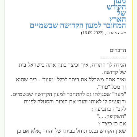
מעון
הקודש
של
הארץ
המחובר למעון הקדושה שבשמיים
משה אהרון , (16.09.2022)
הדברים
--------------
הגידה לך התורה, איך וכיצד בונה אתה בישראל בית
של קדושה.
ואיך אתה משכלל את ביתך לכלל "מעון" - בית שהוא
זך מכל "עוון".
"מעון" שסגולתו גם להתחבר למעון הקדושה שבשמיים.
והמעניק לו לאותו יהודי את הזכות והסגולה לפנות
לקב"ה בתביעה :
"השקיפה....."
אם כן כיצד ?
שאין הקודש נכנס ונוחל בביתו של יהודי ,אלא אם כן