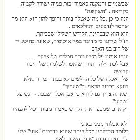
שבשמיים והמקנה כאמור זכות פנייה ישירה לקב"ה.
בקריאה : "השקיפה"
הנה כי כן .כל מה שאצלך ביתר והופך להון הוא הוא מה
שחסר לנדכאים והחלכאים .
הוא הוא שבבחינת הקודש השלילי שבביתך.
חז"ל שידעו כי מדובר במין אוטופיה, שאינה בהישג יד
של רוב בני האדם
הנחו אותנו על מידה יותר סמלית של צדקה........
אבל לכתחילה התורה שואפת לשלמות של חיבור
קדושה.
של האכלה של כל החלשים לא בבתי תמחוי .אלא
דווקא בכבוד הראוי :ב"שעריך" .
ושאתה צריך גם לוודא כי אכן אכלו ושבעו. - דגש על
"שבעו"
רק אדם שמבער את הקודש כאמור מביתו יכול להצהיר
:
"לא אכלתי ממני באוני"
כלומר הבדלתיו מכל היתר שהוא בבחינת "אוני" שלי.
ולי הוא בבחינת "אוני" השווה לאני.