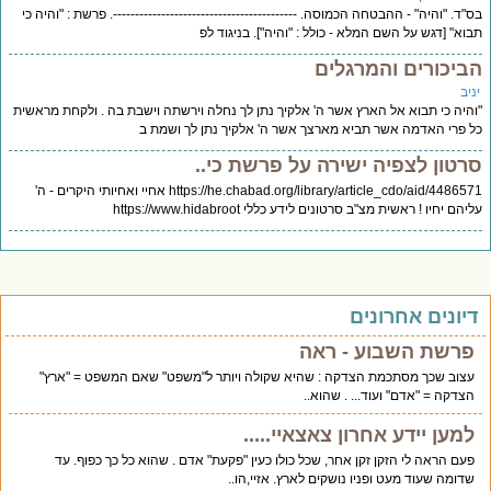
"ד. "והיה" - ההבטחה הכמוסה. ------------------------------------------. פרשת : "והיה כי
וא" [דגש על השם המלא - כולל : "והיה"]. בניגוד לפ
ביכורים והמרגלים
יב
היה כי תבוא אל הארץ אשר ה' אלקיך נתן לך נחלה וירשתה וישבת בה . ולקחת מראשית
 פרי האדמה אשר תביא מארצך אשר ה' אלקיך נתן לך ושמת ב
רטון לצפיה ישירה על פרשת כי..
https://he.chabad.org/library/article_cdo/aid/4486571 אחיי ואחיותי היקרים - ה'
יהם יחיו ! ראשית מצ"ב סרטונים לידע כללי https://www.hidabroot
יונים אחרונים
פרשת השבוע - ראה
עצוב שכך מסתכמת הצדקה : שהיא שקולה ויותר ל"משפט" שאם המשפט = "ארץ"
הצדקה = "אדם" ועוד... . שהוא..
למען יידע אחרון צאצאיי.....
פעם הראה לי הזקן זקן אחר, שכל כולו כעין "פקעת" אדם . שהוא כל כך כפוף. עד
שדומה שעוד מעט ופניו נושקים לארץ. אזיי,הו..