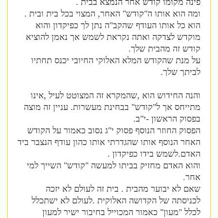
פינה מקומו קודש אחר הנמצא בבית .
ומה הוא אותו ה"קודש" האחר, המצוי בכל בית ובית .
הוא כל אותו העודף שהקב"ה נתן לך כפיקדון והוא
מוקדש לצדקה ואתה נקראת לשמש אך נאמן להוציא
קודש זה מהבית שלך.
על מנת שהקודש המלא האלוקי החיובי יכנס תחתיו
לביתך שלך.
והנה החידוש הוא ,שהמקרא זה המצוטט לעיל ,אינו
מתייחס אך ל"קודש" בבחינת מעשרות. עניין זה מוצה
בפסוק הראשון -י"ב.
הפסוק החוזר הנוסף פסוק י"ג נסוב כאמור על הקודש
האחר הנוסף אותו שהגדרתי אותו כהון עודף הנצבר ביד
האדם.לשמש בידו כפיקדון .
והוא האדם מחזיק בביתו למעשה "קודש" השייך למי
אחר.
שאם לא יבוער מהבית . בית זה לעולם לא יזכה
לכניסתה של הקדושה האלוקית .לעולם לא ישתכלל
לכלל "מעון" כאמור המכוייל בחיבור ישיר למעון