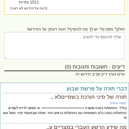
1011 צפיות
(דווח על חידוש לא ראוי)
חולק? מסכים? יש לך מה להוסיף? חווה דעתך על החידוש!
דיונים - תשובות ותגובות (0)
טרם נערך דיון סביב חידוש זה
ברי תורה על פרשת שבוע
ורה של סיני חורכת בשמייםלא ..
שה אהרון
"ד. ההתגלות בסנה ופשרה =====================. אי אפשר לרדת לשורש
תגלות בסנה בלא השוואתה עם ההתגלות בראש ההר. אותה שבמעמד סיני. משל אש
ה שידע הרשע העברי במצריים ע..