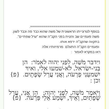
====================================.
בנוסף לטרונייתו הראשונית של משה שהוא כבד פה וכבד לשון.
משה פעמיים שב והטיח בפני הקב"ה שהוא "ערל שפתיים".
בתקווה שהקב"ה ירפא אותו.
ופעמיים הקב"ה התעלם מרמיזותיו אלה
ראו במקרא לאמור :
וַיְדַבֵּר מֹשֶׁה, לִפְנֵי יְהוָה לֵאמֹר: הֵן
בְּנֵי-יִשְׂרָאֵל, לֹא-שָׁמְעוּ אֵלַי, וְאֵיךְ
יִשְׁמָעֵנִי פַרְעֹה, וַאֲנִי עֲרַל שְׂפָתָיִם. {פ}
וכן :
וַיֹּאמֶר מֹשֶׁה, לִפְנֵי יְהוָה: הֵן אֲנִי, עֲרַל
שְׂפָתַיִם, וְאֵיךְ, יִשְׁמַע אֵלַי פַּרְעֹה. {פ}