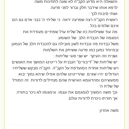
והשאלה היא מדוע הקב"ה לא שעה לתחינות משה.
לרפא אותו שידבר חלק וברור לפני פרעה
ושתי סיבות לכך :
ראשית הקב"ה רצה שפרעה יראה כי שליחי ה' כבני אדם גם הם
אינם שלמים בכל .
מה עוד ששילחות כזו של שליח ערל שפתיים מעודדת את
המגמה של הכבדת הלב של השומע.
משל כבדות פה וכבדות לשון מובילה גם להכבדת הלב של הנמען
ובמיוחד נמען כמו פרעה ששיחק את השלמות
ושנית וזה העיקר יש שני סוגי שליחות :
יש שליחות של "דיבורים" הנבנית על רייטינג המושך את האנשים
ויש שליחות אחרת המועדפת על הקב"ה. הקב"ה מבקש ששליחיו
הגדולים יהיו שונים. שהרייטינג שלהם אפילו שיהא נמוך יבוא
ממעשיהם ומהדוגמא האישית שהם מנחילים לדורות .זה המודל
של שליח ה'
וכך משה המשיך לגמגמם את עצמו וגימגומו לא ניכר בתורה.
אך תורתו ניכרת לדורות עולם.
משה אהרון