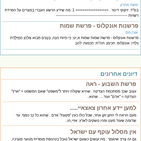
שה אהרון
בס"ד. זיקוקי דינור . =============== 1. מה שידע הרשע העברי במצרים על הפרדת
ויות ---------------------------------------------------------
רשנות אונקלוס - פרשת שמות
ורן מס
שנות אונקלוס - פרשת שמות שמות א,יט: כִּי-חָיוֹת הֵנָּה, בְּטֶרֶם תָּבוֹא אֲלֵהֶן הַמְיַלֶּדֶת
יָלָדוּ: אונקלוס: חכימן. תה"ת: חכמות. להב
יונים אחרונים
פרשת השבוע - ראה
עצוב שכך מסתכמת הצדקה : שהיא שקולה ויותר ל"משפט" שאם המשפט = "ארץ"
הצדקה = "אדם" ועוד... . שהוא..
למען יידע אחרון צאצאיי.....
פעם הראה לי הזקן זקן אחר, שכל כולו כעין "פקעת" אדם . שהוא כל כך כפוף. עד
שדומה שעוד מעט ופניו נושקים לארץ. אזיי,הו..
אין מסלול עוקף עם ישראל
גם זה צריך שיאמר : מה עושים כשעם ישראל טובל בטינופת מוסרית מנוער מערכיו.