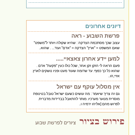
דיונים אחרונים
פרשת השבוע - ראה
עצוב שכך מסתכמת הצדקה : שהיא שקולה ויותר ל"משפט"
שאם המשפט = "ארץ" הצדקה = "אדם" ועוד... . שהוא..
למען יידע אחרון צאצאיי.....
פעם הראה לי הזקן זקן אחר, שכל כולו כעין "פקעת" אדם .
שהוא כל כך כפוף. עד שדומה שעוד מעט ופניו נושקים לארץ.
אזיי,הו..
אין מסלול עוקף עם ישראל
גם זה צריך שיאמר : מה עושים כשעם ישראל טובל בטינופת
מוסרית מנוער מערכיו. מותר להתאבל בבדידות מדברית.
לפרוש מהם [אליהו ירמיה ו..