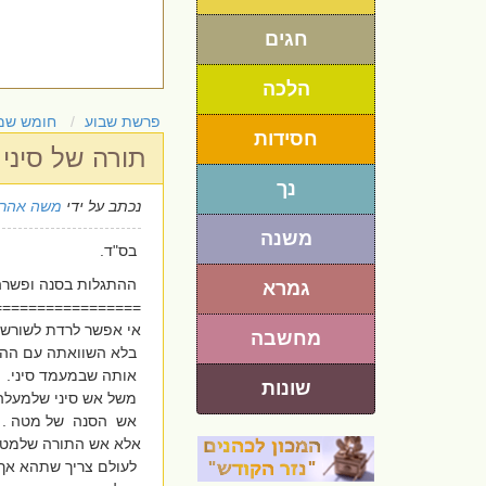
חגים
הלכה
פרשת שבוע
חומש שמ
חסידות
תורה של סיני
נך
נכתב על ידי
משה אהרו
משנה
בס"ד.
ההתגלות בסנה ופשרה
גמרא
================.
אי אפשר לרדת לשורש
מחשבה
בלא השוואתה עם ההת
אותה שבמעמד סיני.
שונות
משל אש סיני שלמעלה 
אש הסנה של מטה .
אלא אש התורה שלמט
לעולם צריך שתהא אך