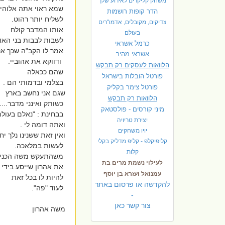
משחק קליקרים לאירוע שלך
שמא ראוי אתה אלוהיי
הדר קופות רושמות
לשליח יותר רהוט.
צדיקים, מקובלים, אדמו"רים
אותו המדבר קולח
בעולם
לשבות לבבות בני האד
כרמל אשראי
אמר לו הקב"ה שכך אנ
אשראי מהיר
ודווקא את אהוביי.
הלוואות לעסקים רק תבקש
שהם ככאלה
פורטל הובלות בישראל
בצלמי ובדמותי הם .
פ
ורטל צימר בקליק
שגם אני נחשב בארץ
הלוואות רק תבקש
כשותק ואינני מדבר.....
מיני קורסים - פולסטאק
בבחינת : "נאלם בעול
יצירת טריויה
ואתה דומה לי .
יויו משחקים
ואין זאת ששנינו נלך יח
קליפיקלפ - קליפ מדליק בקלי
לעשות במלאכה.
קלות
משהתעקש משה הכניס
לעילוי נשמת מרים בת
את אהרון שייסע בידי
עמנואל ועזרא בן יוסף
להיות לו בכל זאת
להקדשה או פרסום באתר
לעוד "פה".
-
צור קשר כאן
משה אהרון