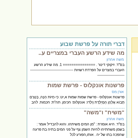
דברי תורה על פרשת שבוע
מה שידע הרשע העברי במצריים ע..
משה אהרון
בס"ד. זיקוקי דינור . =============== 1. מה שידע הרשע
העברי במצרים על הפרדת רשויות -----------------------------------
----------------------
פרשנות אונקלוס - פרשת שמות
אורן מס
פרשנות אונקלוס - פרשת שמות שמות א,יט: כִּי-חָיוֹת הֵנָּה, בְּטֶרֶם
תָּבוֹא אֲלֵהֶן הַמְיַלֶּדֶת וְיָלָדוּ: אונקלוס: חכימן. תה"ת: חכמות. להב
"משיח" ו"משה"
משה אהרון
בס"ד. היא אומרת : "מן המים משיתהו. והוא להבדיל אומר :
בשמן משחתיהו להיות השמן צף על פני המים בתיה בת פרעה
שהפכה בתו של יה . אותו,הפורע לכל