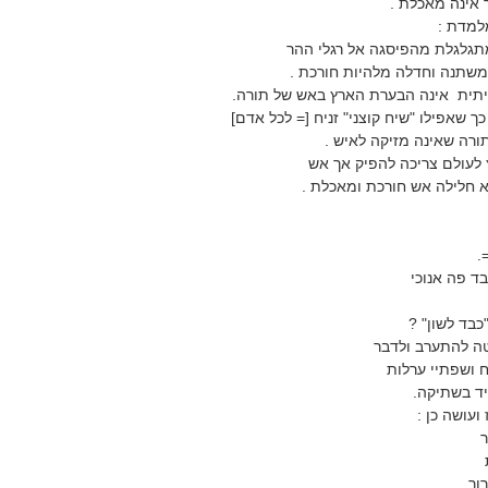
אינה מאכלת .
למדת :
מתגלגלת מהפיסגה אל רגלי ההר
שתנה וחדלה מלהיות חורכת .
תית אינה הבערת הארץ באש של תורה.
 שאפילו "שיח קוצני" זניח [= לכל אדם]
רה שאינה מזיקה לאיש .
 לעולם צריכה להפיק אך אש
חלילה אש חורכת ומאכלת .
=
ד פה אנוכי
כבד לשון" ?
טה להתערב ולדבר
 ושפתיי ערלות
ד בשתיקה.
ועושה כן :
ר
ור.