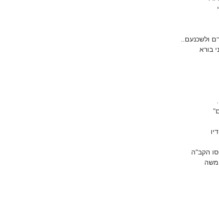
ם ולשכנעם..
י בורא
ם"
דיו
ו הקב"ה
 משה