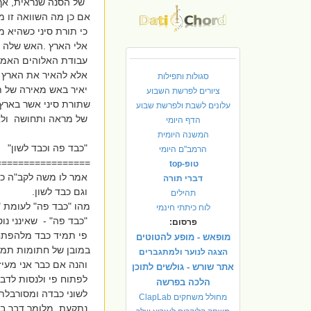
של הסנה שנראית, אך 
אם כן מה השוואה זו מ
כי תורת סיני כשהיא 
אלי הארץ .האש שלה מ
עבודת האלוהים האמי
אלא להאיר את הארץ כך
סגולות ותפילות
יאיר באש מאירה של תו
ציורים לפרשת השבוע
שתורת סיני אשר בארץ
עלונים לשבת ולפרשת שבוע
של מראה ותחושה ולא 
הדף היומי
המשנה היומית
"כבד פה וכבד לשון"
הרמב"ם היומי
================.
טופ-top
אמר לו משה לקב"ה כב
דברי תורה
וגם כבד לשון.
תהילים
מהו "כבד פה" לעומת "
לוח כיתתי חינמי
"כבד פה" - שאינני נו
פרסום:
פי תמיד כבד מלהפתח
מופאש - מופע להטוטים
במובן של חתומות תמי
הצגה לנוער ולמתגברים
והנה אם כבר אני מעיז 
אתר שורש - גולשים לתוכן
לפתוח פי ולנסות לדב
הלכה בפרשה
לשוני כבדה ומסורבלת
מחולל משחקים ClapLab
נתקעת מלומר דבר בר