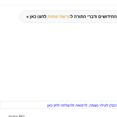
החידושים ודברי התורה ל
פרשת שמות
לחצו כאן »
ם!) לעילוי נשמה, לרפואה ולהצלחה לחץ כאן
861 צפיות