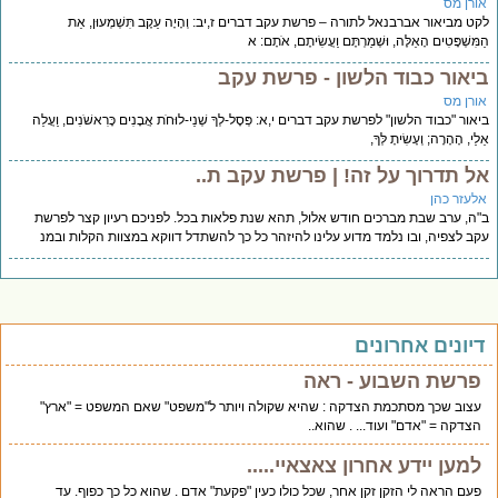
ורן מס
ט מביאור אברבנאל לתורה – פרשת עקב דברים ז,יב: וְהָיָה עֵקֶב תִּשְׁמְעוּן, אֵת
מִּשְׁפָּטִים הָאֵלֶּה, וּשְׁמַרְתֶּם וַעֲשִׂיתֶם, אֹתָם: א
יאור כבוד הלשון - פרשת עקב
ורן מס
אור "כבוד הלשון" לפרשת עקב דברים י,א: פְּסָל-לְךָ שְׁנֵי-לוּחֹת אֲבָנִים כָּרִאשֹׁנִים, וַעֲלֵה
ַי, הָהָרָה; וְעָשִׂיתָ לְּךָ,
ל תדרוך על זה! | פרשת עקב ת..
לעזר כהן
ה, ערב שבת מברכים חודש אלול, תהא שנת פלאות בכל. לפניכם רעיון קצר לפרשת
ב לצפיה, ובו נלמד מדוע עלינו להיזהר כל כך להשתדל דווקא במצוות הקלות ובמנ
יונים אחרונים
פרשת השבוע - ראה
עצוב שכך מסתכמת הצדקה : שהיא שקולה ויותר ל"משפט" שאם המשפט = "ארץ"
הצדקה = "אדם" ועוד... . שהוא..
למען יידע אחרון צאצאיי.....
פעם הראה לי הזקן זקן אחר, שכל כולו כעין "פקעת" אדם . שהוא כל כך כפוף. עד