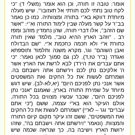
אומר
:
טובה זו תורה
,
וכן הוא אומר
(
משלי ד
) "
כי
לקח טוב נתתי לכם תורתי אל תעזובו
"'.
שיש מעלה
מיוחדת דווקא בא
"
י בתורה ומצוותיה
.
כמו כן נאמר
בב
"
ר על קשר מעלה שבין לימוד התורה וא
"
י
: '
"
אשר
שם הזהב
"
,
אלו דברי תורה
,
שהן נחמדין מזהב ומפז
רב
. "
וזהב הארץ ההיא טוב
"
,
מלמד שאין תורה
כתורת א
"
י ולא חכמה כחכמת א
"
י
. "
שם הבדולח
ואבן השוהם
"
וגו
',
מקרא משנה ותלמוד ותוספתא
ואגדה
' (
ב
"
ר טז
,
ד
).
לכן גם סמוך לכאן נאמר
: "
כי
אתם עברים את הירדן לבא לרשת את הארץ אשר
ה
'
אלקיכם נתן לכם וירשתם אתה וישבתם בה
.
ושמרתם לעשות את כל החקים ואת המשפטים
אשר אנכי נתן לפניכם היום
" (
יא
,
לא
-
לב
).
שיש דגש
מיוחד על שמירת התורה בארץ
,
שאמנם
"
אנכי נתן
לפניכם היום
",
שכבר עכשיו מצווים בכל התורה
,
אולם העיקר הוא בא
"
י עצמה
,
ששם
("
כי אתם
עברים
"
וגו
' –
לא
"
י
) "
ושמרתם לעשות את כל החקים
ואת המשפטים
",
ששם זהו עיקר מקום קיום התורה
והמצוות
. (
ונאמר
"
וירשתם אתה וישבתם בה
",
שזהו
ירושת הארץ וישיבה בה
,
כך שנראה שכמה שיש