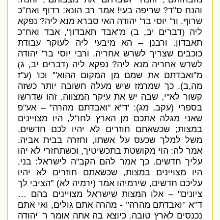
והנח ס
"
ד
?
שריפה בעי
!
אמר רב הונא
:
רדוף ואח
"
כ
שרוף
.
ור
'
יוסי בר
'
יהודה האי סברא מנא ליה
?
נפקא
ליה
(
דברים יב
,
ב
)
מ
"
אבד תאבדון
",
אבד ואח
"
כ
תאבדון
.
ורבנן – הא מיבעי ליה לעוקר עבודת
כוכבים שצריך לשרש אחריה
.
ורבי יוסי בר
'
יהודה
לשרש אחריה מנא ליה
?
נפקא ליה
(
דברים יב
,
ג
)
מ
"
ואבדתם את שמם מן המקום ההוא
"'
וכו
' (
ע
"
ז
מה
,
ב
).
כך שמרמז שיש מעלה חשובה יותר כשזה
קשור לא
"
י
,
שבה יש את עיקר המצווה
.
זהו שדרשו
בספרי
(
עקב
,
מג
): '
ד
"
א
"
ואבדתם מהרה
" –
אע
"
פ
שאני מגלה אתכם מן הארץ לחו
"
ל
,
היו מצויינים
במצות
;
שכשאתם חוזרים לא יהיו לכם חדשים
.
משל למלך שכעס על אשתו
,
וחזרה בבית אביה
.
אמר לה
:
הוי מקושטת בתכשיטיך
,
וכשתחזרי לא יהו
עליך חדשים
.
כך אמר להם הקב
"
ה לישראל
:
בני
,
היו מצויינים במצות
,
שכשאתם חוזרים לא יהיו
עליכם חדשים
,
שירמיהו אמר
(
ירמיה לא
) "
הציבי לך
ציונים
" –
אלו המצות שישראל מצויינים בהם …
ד
"
א
"
ואבדתם מהרה
"
-
מהרה אתם גולים
,
ואי אתם
נכנסים לארץ טובה
.
כיוצא בה אתה אומר ר
'
יהודה