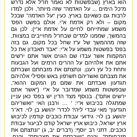
הוא בארץ
(
שבפשטות לא נאמר חו
"
ל אלא נדרש
מ
"
כל הימים
...
על האדמה
"
שזה מיותר
,
ולכן למדו
לרבות גם כשאינם בארץ
,
כעין “על האדמה” שבכל
מקום – ולא רק אדמת א”י
.
אולם בפשט הפס
'
משמע שמתייחס לחיים על אדמת א”י
).
לכן גם
בהמשך
,
שממנו למדים שבחו
"
ל מחוייבים במצוות
,
שזה מההמשך של ע
"
ז שחל בכל מקום
,
גם בזה
בפס
'
בפשטות משמע על א”י
: “
אבד תאבדון את כל
המקמות אשר עבדו שם הגוים אשר אתם ירשים
אתם את אלהיהם על ההרים הרמים ועל הגבעות
ותחת כל עץ רענן
.
ונתצתם את מזבחתם ושברתם
את מצבתם ואשריהם תשרפון באש ופסילי אלהיהם
תגדעון ואבדתם את שמם מן המקום ההוא
",
שבפשטות משמע שמדובר על א
"
י
(“
אשר אתם
ירשים אתם
").
בנוסף מצד הדין יש בפס
'
כאן עניין
שמתגלה בכיבוש א
"
י
: ' …
ורבנן האי
"
ואשריהם
תגדעון
"
מאי עבדי ליה
?
לכדר
'
יהושע בן לוי
.
דא
"
ר
יהושע בן לוי
:
גידועי עבודת כוכבים קודמין לכיבוש
ארץ ישראל
,
כיבוש ארץ ישראל קודם לביעור עבודת
כוכבים
.
דתני רב יוסף
:
(
דברים יב
,
ג
)
"
ונתצתם את
מזבחותם
",
והנח
"
ושברתם את מצבותם
",
והנח
.