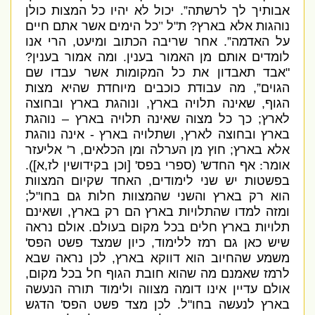
אבותיך לך לרשתה”
.
יכול לא יהיו כל המצות כולן
נוהגות אלא בארץ
?
ת
"
ל
"
כל הימים אשר אתם חיים
על האדמה”
.
אחר שריבה הכתוב ומיעט
,
הרי אנו
לומדים אותם מן האמור בענין
.
ומה אמור בענין
?
"
אבד תאבדון את כל המקומות אשר עבדו שם
הגוים”
,
מה עבודת כוכבים מיוחדת שהיא מצות
הגוף
,
שאינה תלויה בארץ
,
ונוהגת בארץ ובחוצה
לארץ
;
כך כל מצוה שאינה תלויה בארץ –
נוהגת
בארץ ובחוצה לארץ
,
ושתלויה בארץ
-
אינה נוהגת
אלא בארץ
;
חוץ מן הערלה ומן הכלאים
,
ר
'
אליעזר
אומר
:
אף החדש
' (
ספרי בפס
' [
וכן בקידושין לז
,
א
]).
בפשטות יש שני לימודים
,
האחד שקיום המצוות
הוא רק בארץ והשני שהמצוות חלות גם בחו
"
ל
;
ומזה למדו שהתלויות בארץ הם רק בארץ
,
ושאינם
תלויות בארץ חלים בכל מקום בעולם
.
אולם נראה
שיש כאן גם רמז ללימוד
,
כיון שמצד פשט הפס
'
משמע שהחיוב הוא דווקא בארץ
,
לכן נראה שבא
לרמז שאמנם מה שהוא חובת הגוף חל בכל מקום
,
אולם עדיין אינו דומה מצווה ולימוד תורה הנעשה
בארץ לנעשה בחו
"
ל
.
לכן מצד פשט הפס
'
הדגש