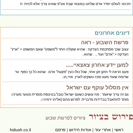
ינא: לעולם יסדר אדם שלחנו במוצאי שבת אע"פ שאינו צריך אלא לכזית. ח
יונים אחרונים
פרשת השבוע - ראה
עצוב שכך מסתכמת הצדקה : שהיא שקולה ויותר ל"משפט" שאם המשפט = "ארץ"
הצדקה = "אדם" ועוד... . שהוא..
למען יידע אחרון צאצאיי.....
פעם הראה לי הזקן זקן אחר, שכל כולו כעין "פקעת" אדם . שהוא כל כך כפוף. עד
שדומה שעוד מעט ופניו נושקים לארץ. אזיי,הו..
אין מסלול עוקף עם ישראל
גם זה צריך שיאמר : מה עושים כשעם ישראל טובל בטינופת מוסרית מנוער מערכיו.
מותר להתאבל בבדידות מדברית. לפרוש מהם [אליהו ירמיה ו..
ראשי
|
אתרי עזר
|
אודות חידוש
|
פרסם
hidush.co.il