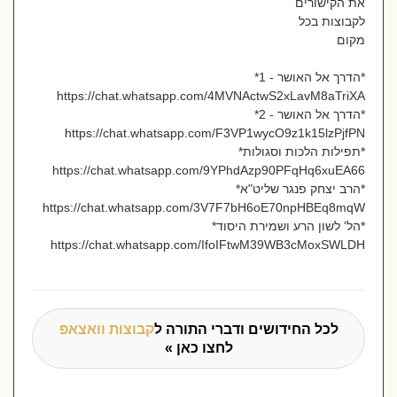
את הקישורים
לקבוצות בכל
מקום
*הדרך אל האושר - 1*
https://chat.whatsapp.com/4MVNActwS2xLavM8aTriXA
*הדרך אל האושר - 2*
https://chat.whatsapp.com/F3VP1wycO9z1k15lzPjfPN
*תפילות הלכות וסגולות*
https://chat.whatsapp.com/9YPhdAzp90PFqHq6xuEA66
*הרב יצחק פנגר שליט"א*
https://chat.whatsapp.com/3V7F7bH6oE70npHBEq8mqW
*הל' לשון הרע ושמירת היסוד*
https://chat.whatsapp.com/IfoIFtwM39WB3cMoxSWLDH
לכל החידושים ודברי התורה ל
קבוצות וואצאפ
לחצו כאן »