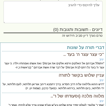
דיונים - תשובות ותגובות (0)
טרם נערך דיון סביב חידוש זה
ברי תורה על שונות
כי עצר עצר ה' בעד ..
יב
יתפלל אברהם אל האלקים וירפא אלקים את אבימלך ואת אשתו ואמהתיו וילדו. כי עצר
ר ה' בעד כל רחם לבית אבימלך על דבר שרה אשת אברהם " (בראשית כ,יז-
ניין שלוש בקשר לתורה
יב
רש ההוא גלילאה עליה דרב חסדא: בריך רחמנא דיהב אוריאן תליתאי, לעם תליתאי, על
י תליתאי, ביום תליתאי, בירחא תליתאי. כמאן? כרבנן. (שמות יט, יז)
לווה מלכה (וסעודתו של ר'..
יב
מר ר' אלעזר: לעולם יסדר אדם שלחנו בע"ש אע"פ שאינו צריך אלא לכזית. ואמר ר'