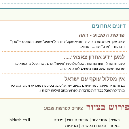
יונים אחרונים
פרשת השבוע - ראה
עצוב שכך מסתכמת הצדקה : שהיא שקולה ויותר ל"משפט" שאם המשפט = "ארץ"
הצדקה = "אדם" ועוד... . שהוא..
למען יידע אחרון צאצאיי.....
פעם הראה לי הזקן זקן אחר, שכל כולו כעין "פקעת" אדם . שהוא כל כך כפוף. עד
שדומה שעוד מעט ופניו נושקים לארץ. אזיי,הו..
אין מסלול עוקף עם ישראל
גם זה צריך שיאמר : מה עושים כשעם ישראל טובל בטינופת מוסרית מנוער מערכיו.
מותר להתאבל בבדידות מדברית. לפרוש מהם [אליהו ירמיה ו..
ראשי
|
אתרי עזר
|
אודות חידוש
|
פרסם
hidush.co.il
באתר
|
הצהרת נגישות
|
מדיניות