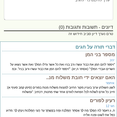
דיונים - תשובות ותגובות (0)
טרם נערך דיון סביב חידוש זה
ברי תורה על חגים
ספר בני המן
יב
יספר להם המן את כבוד עשרו ורב בניו ואת כל אשר גדלו המלך ואת אשר נשאו על
רים ועבדי המלך” (אסתר ה,יא). '"ויספר להם המן את כבוד עשרו ורוב בניו". וכמ
אם יוצאים ידי חובת משלוח מנ..
יתמר
ון השולחן ערוך בעניין מקור החיוב למצוות משלוח מנות בפורים (סימן קמב סעיף א):
יב כל אדם לשלוח לכל הפחות לאדם אחד שתי מתנות, דכתיב: "ומשלוח
עיון לפורים
י 12
ג וַיֹּאמֶר לָהּ הַמֶּלֶךְ מַה לָּךְ אֶסְתֵּר הַמַּלְכָּה וּמַה בַּקָּשָׁתֵךְ עַד חֲצִי הַמַּלְכוּת וְיִנָּתֵן לָךְ: מדוע
ל את לשונו ופנה אליה