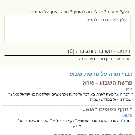
חולק? מסכים? יש לך מה להוסיף? חווה דעתך על החידוש!
דיונים - תשובות ותגובות (0)
טרם נערך דיון סביב חידוש זה
ברי תורה על פרשת שבוע
רשת השבוע - וארא
לון
יְדַבֵּר ה' אֶל מֹשֶׁה לֵּאמֹר. בֹּא דַבֵּר אֶל פַּרְעֹה מֶלֶךְ מִצְרָיִם וִישַׁלַּח אֶת בְּנֵי יִשְׂרָאֵל מֵאַרְצוֹ"
מות ו, י-יא) במדרש (שמות
 זוקף כפופים "או&..
izik2
ד ד"ת לשבת וארא ג שבט התשפא " זוקף כפופים" או" ישקני מנשיקות פיהו " ------------
---------------------------------------- אנו ק