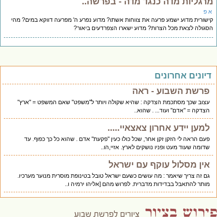
רגליות מדה כנגד מדה - בפרשה..
 פ
שורית מדוע ישמע פרעה את צווחות אשתו? מדוע נפרע ה' מפרעה דווקא במים? מהי
גולה לצאת מכל הצרות? מדוע ישארו הצפרדעים ביאור?
יונים אחרונים
פרשת השבוע - ראה
עצוב שכך מסתכמת הצדקה : שהיא שקולה ויותר ל"משפט" שאם המשפט = "ארץ"
הצדקה = "אדם" ועוד... . שהוא..
למען יידע אחרון צאצאיי.....
פעם הראה לי הזקן זקן אחר, שכל כולו כעין "פקעת" אדם . שהוא כל כך כפוף. עד
שדומה שעוד מעט ופניו נושקים לארץ. אזיי,הו..
אין מסלול עוקף עם ישראל
גם זה צריך שיאמר : מה עושים כשעם ישראל טובל בטינופת מוסרית מנוער מערכיו.
מותר להתאבל בבדידות מדברית. לפרוש מהם [אליהו ירמיה ו..