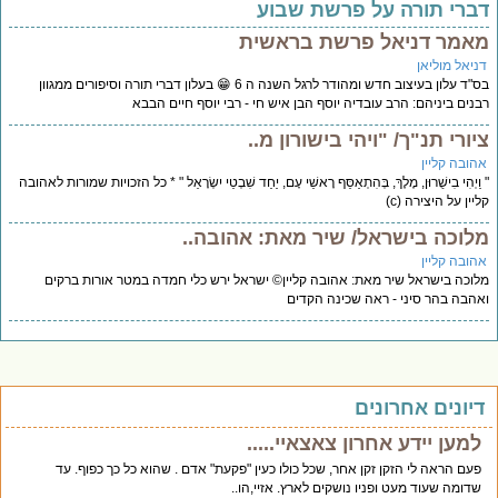
ברי תורה על פרשת שבוע
אמר דניאל פרשת בראשית
ניאל מוליאן
בס"ד עלון בעיצוב חדש ומהודר לרגל השנה ה 6 😁 בעלון דברי תורה וסיפורים ממגוון
נים ביניהם: הרב עובדיה יוסף הבן איש חי - רבי יוסף חיים הבבא
יורי תנ"ך/ "ויהי בישורון מ..
הובה קליין
וַיְהִי בִישֻׁרוּן, מֶלֶךְ, בְּהִתְאַסֵּף רָאשֵׁי עָם, יַחַד שִׁבְטֵי יִשְׂרָאֵל " * כל הזכויות שמורות לאהובה
יין על היצירה (c)
לוכה בישראל/ שיר מאת: אהובה..
הובה קליין
וכה בישראל שיר מאת: אהובה קליין© ישראל ירש כלי חמדה במטר אורות ברקים
הבה בהר סיני - ראה שכינה הקדים
יונים אחרונים
למען יידע אחרון צאצאיי.....
פעם הראה לי הזקן זקן אחר, שכל כולו כעין "פקעת" אדם . שהוא כל כך כפוף. עד
שדומה שעוד מעט ופניו נושקים לארץ. אזיי,הו..