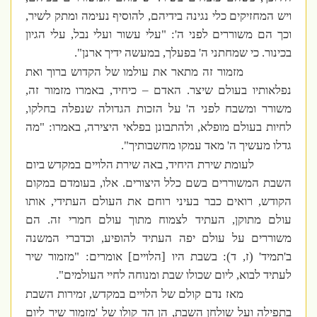
ויש המחזיקים כלי נגינה בידיהם, להוסיף נעימה ומתק לשיר,
וכך הם משוררים לפני ה': "עלי עשור ועלי נבל, עלי הגיון
בכינור. כי שמחתני ה' בפעלך, במעשה ידיך ארנן".
מזמור זה מתאר את עולמו של הקדוש ברוך ואת
נפלאותיו בעולם שיצר. האדם – כיחיד, באמרו מזמור זה,
משורר ומשבח לפני ה' על הזכות הגדולה שנפלה בחלקו,
לחיות בעולם מופלא, ולהתבונן בפלאי היצירה, באמרו: "מה
גדלו מעשיך ה' מאד עמקו מחשבותיך".
לעומת שירת היחיד, באה שירת הלויים במקדש ביום
השבת המשוררים בשם כלל היצורים. אלו, בעומדם במקום
הקודש, רואים כבר בעיני רוחם את העולם העתידי, אותו
עולם מתוקן, העתיד לצמוח מתוך עולם חמרי זה. הם
משוררים על עולם יפה העתיד להופיע, וכדברי המשנה
ב'תמיד' (ז, ד): בשבת היו [הלויים] אומרים: "מזמור שיר
לעתיד לבוא, ליום שכולו שבת ומנוחה לחיי העולמים".
מאז נדם קולם של הלויים במקדש, זמירות השבת
בתפילה ועל שולחן השבת, הן הד קולו של 'מזמור שיר ליום