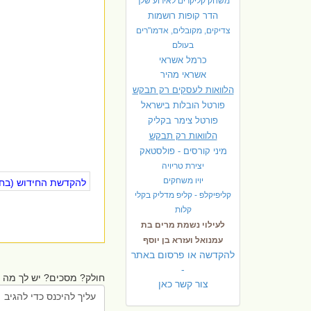
משחק קליקרים לאירוע שלך
הדר קופות רושמות
צדיקים, מקובלים, אדמו"רים
בעולם
כרמל אשראי
אשראי מהיר
הלוואות לעסקים רק תבקש
פורטל הובלות בישראל
פ
ורטל צימר בקליק
הלוואות רק תבקש
מיני קורסים - פולסטאק
יצירת טריויה
יויו משחקים
להקדשת החידוש (בחינ
קליפיקלפ - קליפ מדליק בקלי
קלות
לעילוי נשמת מרים בת
עמנואל ועזרא בן יוסף
להקדשה או פרסום באתר
-
חולק? מסכים? יש לך מה ל
צור קשר כאן