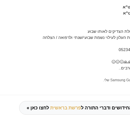
הרב
הרב
בעלון מופיעים גם הילול
כמו כן, ניתן להקדיש את העלון לעילוי נשמת שבועי
🙏🙏😊😊
שתפו ו
לחצו כאן »
פרשת בראשית
לכל החידושים ודברי הת