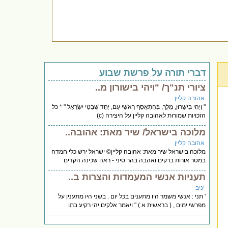
דברי תורה על פרשת שבוע
ציורי תנ"ך/ "ויהי בישורון מ..
אהובה קליין
" וַיְהִי בִישֻׁרוּן, מֶלֶךְ, בְּהִתְאַסֵּף רָאשֵׁי עָם, יַחַד שִׁבְטֵי יִשְׂרָאֵל " * כל
הזכויות שמורות לאהובה קליין על היצירה (c)
מלוכה בישראל/ שיר מאת: אהובה..
אהובה קליין
מלוכה בישראל שיר מאת: אהובה קליין© ישראל ירש כלי חמדה
במטר אורות ברקים ואהבה בהר סיני - ראה שכינה הקדים
תעניות אנשי המעמדות והצרות ב..
יניב
' תני : אנשי משמר היו מתענים בכל יום . בשני היו מתענין על
מפרשי ימים , ( בראשית א ) " ויאמר אלקים יהי רקיע בתו