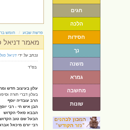
חגים
הלכה
פרשת שבוע
חומש בר
חסידות
מאמר דניאל 
נך
נכתב על ידי
דניאל מולי
משנה
בס"ד
גמרא
עלון בעיצוב חדש ומהו
מחשבה
בעלון דברי תורה וסיפו
הרב עובדיה יוסף
שונות
הבן איש חי - רבי יוסף
הבבא סאלי הקדוש
הבעל שם טוב הקדוש
רבי יורם מיכאל אברג'