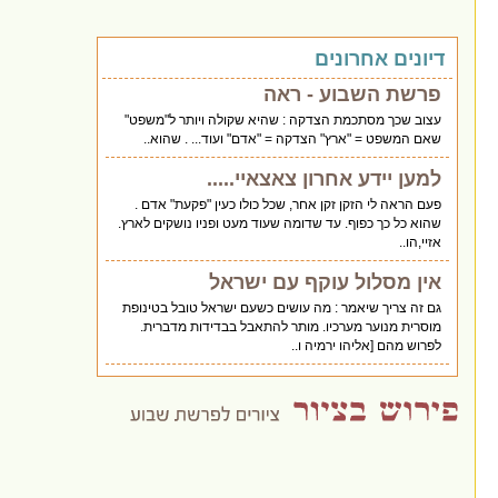
דיונים אחרונים
פרשת השבוע - ראה
עצוב שכך מסתכמת הצדקה : שהיא שקולה ויותר ל"משפט"
שאם המשפט = "ארץ" הצדקה = "אדם" ועוד... . שהוא..
למען יידע אחרון צאצאיי.....
פעם הראה לי הזקן זקן אחר, שכל כולו כעין "פקעת" אדם .
שהוא כל כך כפוף. עד שדומה שעוד מעט ופניו נושקים לארץ.
אזיי,הו..
אין מסלול עוקף עם ישראל
גם זה צריך שיאמר : מה עושים כשעם ישראל טובל בטינופת
מוסרית מנוער מערכיו. מותר להתאבל בבדידות מדברית.
לפרוש מהם [אליהו ירמיה ו..