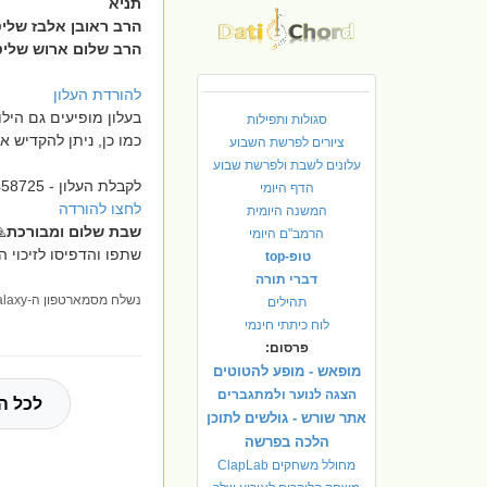
תניא
 ראובן אלבז שליט"א
 שלום ארוש שליט"א
להורדת העלון
ת הצדיקים לאותו שבוע
סגולות ותפילות
/שנתי ולרפואה / הצלחה
ציורים לפרשת השבוע
עלונים לשבת ולפרשת שבוע
לקבלת העלון - 0523458725
הדף היומי
לחצו להורדה
המשנה היומית

שבת שלום ומבורכת
הרמב"ם היומי
הדפיסו לזיכוי הרבים..
טופ-top
דברי תורה
נשלח מסמארטפון ה-Samsung Galaxy שלי.
תהילים
לוח כיתתי חינמי
פרסום:
מופאש - מופע להטוטים
הצגה לנוער ולמתגברים
ורה ל
אתר שורש - גולשים לתוכן
הלכה בפרשה
מחולל משחקים ClapLab