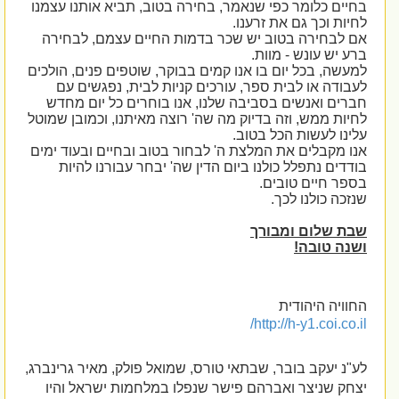
בחיים כלומר כפי שנאמר, בחירה בטוב, תביא אותנו עצמנו
לחיות וכך גם את זרענו.
אם לבחירה בטוב יש שכר בדמות החיים עצמם, לבחירה
ברע יש עונש - מוות.
למעשה, בכל יום בו אנו קמים בבוקר, שוטפים פנים, הולכים
לעבודה או לבית ספר, עורכים קניות לבית, נפגשים עם
חברים ואנשים בסביבה שלנו, אנו בוחרים כל יום מחדש
לחיות ממש, וזה בדיוק מה שה' רוצה מאיתנו, וכמובן שמוטל
עלינו לעשות הכל בטוב.
אנו מקבלים את המלצת ה' לבחור בטוב ובחיים ובעוד ימים
בודדים נתפלל כולנו ביום הדין שה' יבחר עבורנו להיות
בספר חיים טובים.
שנזכה כולנו לכך.
שבת שלום ומבורך
ושנה טובה!
החוויה היהודית
/
http://h-y1.coi.co.il
לע"נ יעקב בובר, שבתאי טורס, שמואל פולק, מאיר גרינברג,
יצחק שניצר ואברהם פישר שנפלו במלחמות ישראל והיו