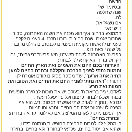
חדשה
ובסיומה של
שנה שחלפה
לה.
אם נשאל את
הישראלי
הממוצע ברחוב איך הוא מכנה את השנה האחרונה, סביר
שהרוב יאמרו: שנת בחירות. רובנו הלכנו 4 פעמים לקלפי,
פעמיים לראשות מקומית ופעמיים לכנסת. בהחלט מדובר
על שנה יוצאת דופן.
בפרשה האחרונה לשנת תשע"ט, היא פרשת "
ניצבים
", גם
הקדוש ברוך הוא קורא לנו לבחור:
"
העידותי בכם היום את השמים ואת הארץ החיים
והמוות נתתי לפניך הברכה והקללה ובחרת בחיים למען
תחיה אתה וזרעך
", עוד מספר פסוקים קודם אומרת לנו
התורה: "
ראה נתתי לפניך היום את החיים ואת הטוב ואת
המוות ואת הרע
".
לאדם, יציר בריאת ה' בעולם יש את הזכות לבחירה חופשית.
בכוחו ושכלו לבחור כרצונו ועל פיו יפעל ויעשה.
גם כאן, נותן ה' לאדם שתי אפשרויות: טוב ורע. הוא אף
מפרט לו שהטוב אלה הם החיים, והרע זהו המוות.
אך הפעם ניתנת לאדם המלצה, אם לא לומר קריאה ברורה:
"
ובחרת בחיים
".
ה' ממליץ לנו למרות הבחירה החופשית הנתונה בידנו,
ושהיא אבן יסוד בחיים, שכדאי לבחור דווקא בחיים. בחירה