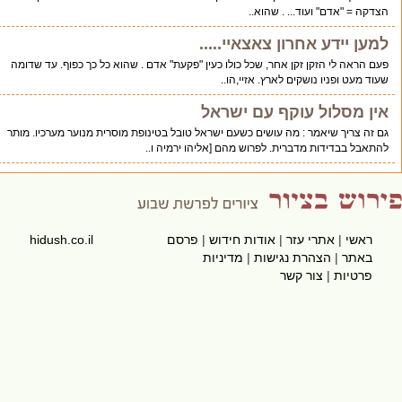
דקה = "אדם" ועוד... . שהוא..
ען יידע אחרון צאצאיי.....
ם הראה לי הזקן זקן אחר, שכל כולו כעין "פקעת" אדם . שהוא כל כך כפוף. עד שדומה
וד מעט ופניו נושקים לארץ. אזיי,הו..
ן מסלול עוקף עם ישראל
 זה צריך שיאמר : מה עושים כשעם ישראל טובל בטינופת מוסרית מנוער מערכיו. מותר
תאבל בבדידות מדברית. לפרוש מהם [אליהו ירמיה ו..
ראשי
|
אתרי עזר
|
אודות חידוש
|
פרסם
hidush.co.il
באתר
|
הצהרת נגישות
|
מדיניות
פרטיות
|
צור קשר