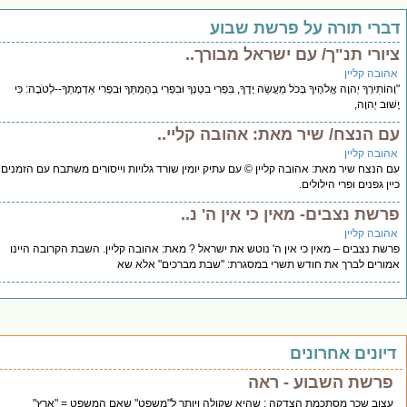
רי תורה על פרשת שבוע
רי תנ"ך/ עם ישראל מבורך..
בה קליין
תִירְךָ יְהוָה אֱלֹהֶיךָ בְּכֹל מַעֲשֵׂה יָדֶךָ, בִּפְרִי בִטְנְךָ וּבִפְרִי בְהֶמְתְּךָ וּבִפְרִי אַדְמָתְךָ--לְטֹבָה: כִּי
ב יְהוָה,
 הנצח/ שיר מאת: אהובה קליי..
בה קליין
נצח שיר מאת: אהובה קליין © עם עתיק יומין שורד גלויות וייסורים משתבח עם הזמנים
 גפנים ופרי הילולים.
ת נצבים- מאין כי אין ה' נ..
בה קליין
 נצבים – מאין כי אין ה' נוטש את ישראל ? מאת: אהובה קליין. השבת הקרובה היינו
רים לברך את חודש תשרי במסגרת: "שבת מברכים" אלא שא
ונים אחרונים
רשת השבוע - ראה
וב שכך מסתכמת הצדקה : שהיא שקולה ויותר ל"משפט" שאם המשפט = "ארץ"