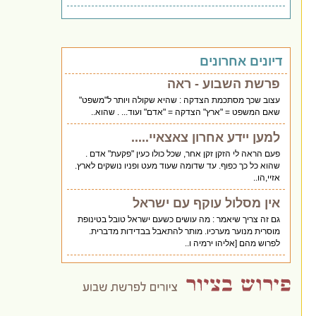
דיונים אחרונים
פרשת השבוע - ראה
עצוב שכך מסתכמת הצדקה : שהיא שקולה ויותר ל"משפט"
שאם המשפט = "ארץ" הצדקה = "אדם" ועוד... . שהוא..
למען יידע אחרון צאצאיי.....
פעם הראה לי הזקן זקן אחר, שכל כולו כעין "פקעת" אדם .
שהוא כל כך כפוף. עד שדומה שעוד מעט ופניו נושקים לארץ.
אזיי,הו..
אין מסלול עוקף עם ישראל
גם זה צריך שיאמר : מה עושים כשעם ישראל טובל בטינופת
מוסרית מנוער מערכיו. מותר להתאבל בבדידות מדברית.
לפרוש מהם [אליהו ירמיה ו..