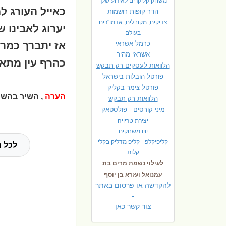
משחק קליקרים לאירוע שלך
כאייל העורג ל
הדר קופות רושמות
צדיקים, מקובלים, אדמו"רים
יערוג לאבינו 
בעולם
כרמל אשראי
אז יתברך כמרח
אשראי מהיר
כהרף עין מתא
הלוואות לעסקים רק תבקש
פורטל הובלות בישראל
פ
ורטל צימר בקליק
הערה
, השיר בהשר
הלוואות רק תבקש
מיני קורסים - פולסטאק
יצירת טריויה
יויו משחקים
קליפיקלפ - קליפ מדליק בקלי
לכל ה
קלות
לעילוי נשמת מרים בת
עמנואל ועזרא בן יוסף
להקדשה או פרסום באתר
-
צור קשר כאן