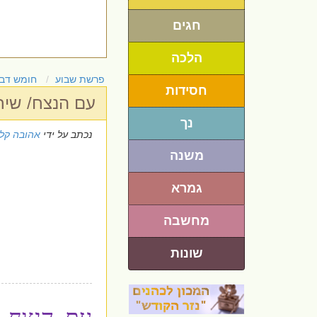
חגים
הלכה
פרשת שבוע
חומש דבר
חסידות
עם הנצח/ שיר
נך
נכתב על ידי
אהובה קלי
משנה
גמרא
מחשבה
שונות