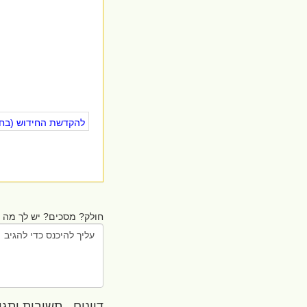
להקדשת החידוש (בחינ
חולק? מסכים? יש לך מה ל
דיונים - תשובות ותגובו