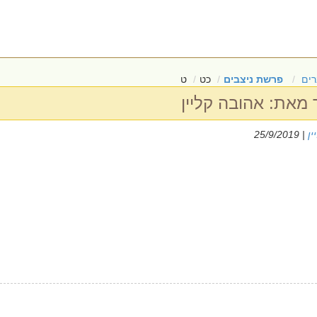
ים
פרשת ניצבים
כט
ט
 מאת: אהובה קליין
ין
| 25/9/2019