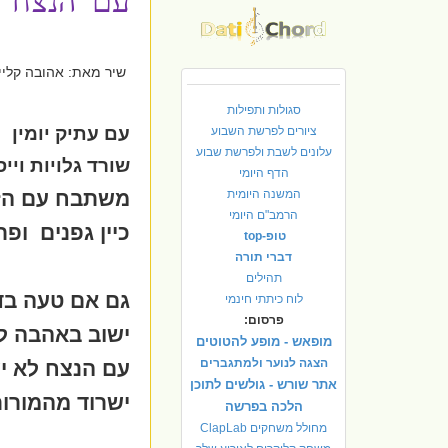
עם הנצח
שיר מאת: אהובה קליי
סגולות ותפילות
עם עתיק יומין
ציורים לפרשת השבוע
עלונים לשבת ולפרשת שבוע
שורד גלויות וייס
הדף היומי
המשנה היומית
משתבח עם הז
הרמב"ם היומי
כיין גפנים
ופרי
טופ-top
דברי תורה
תהילים
גם אם טעה בדר
לוח כיתתי חינמי
פרסום:
ישוב באהבה לא
מופאש - מופע להטוטים
הצגה לנוער ולמתגברים
עם הנצח לא י
אתר שורש - גולשים לתוכן
ישרוד מהמורות
הלכה בפרשה
מחולל משחקים ClapLab