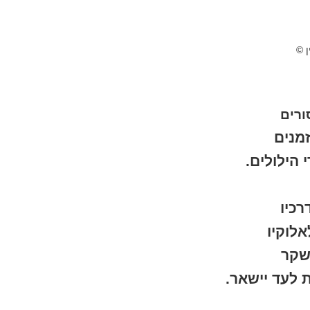
ן ©
ורים
מנים
 הילולים.
כיו
לוקיו
שקר
 לעד יישאר.