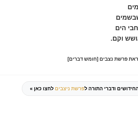
מים
שבשמים
בי הים
ושש וקם.
את פרשת נצבים [חומש דברים]
חידושים ודברי התורה ל
פרשת ניצבים
לחצו כאן »