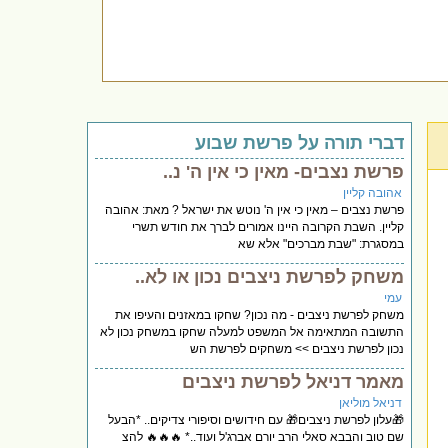
דברי תורה על פרשת שבוע
פרשת נצבים- מאין כי אין ה' נ..
אהובה קליין
פרשת נצבים – מאין כי אין ה' נוטש את ישראל ? מאת: אהובה
קליין. השבת הקרובה היינו אמורים לברך את חודש תשרי
במסגרת: "שבת מברכים" אלא שא
משחק לפרשת ניצבים נכון או לא..
עמי
משחק לפרשת ניצבים - מה נכון? שחקו במאזנים והעיפו את
התשובה המתאימה אל המשפט למעלה שחקו במשחק נכון לא
נכון לפרשת ניצבים >> משחקים לפרשת הש
מאמר דניאל לפרשת ניצבים
דניאל מוליאן
🎁עלון לפרשת ניצבים🎁 עם חידושים וסיפורי צדיקים.. *הבעל
שם טוב והבבא סאלי הרב יורם אברג'ל ועוד..* 🔥🔥🔥 להצ