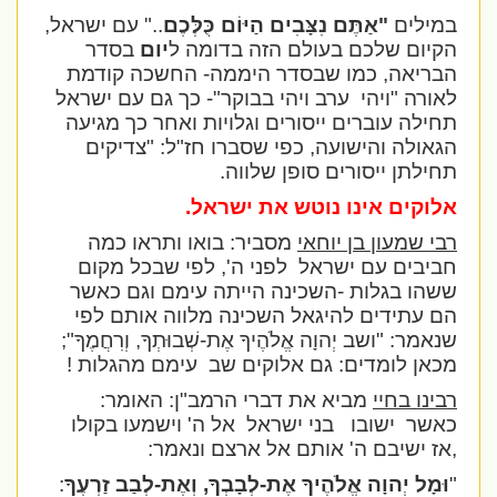
במילים
"אַתֶּם נִצָּבִים הַיּוֹם כֻּלְּכֶם
.." עם ישראל,
הקיום שלכם בעולם הזה בדומה ל
יום
בסדר
הבריאה, כמו שבסדר היממה- החשכה קודמת
לאורה "ויהי
ערב ויהי בבוקר"- כך גם עם ישראל
תחילה עוברים ייסורים וגלויות ואחר כך מגיעה
הגאולה והישועה, כפי שסברו חז"ל: "צדיקים
תחילתן ייסורים סופן שלווה.
אלוקים אינו נוטש את ישראל.
רבי שמעון בן יוחאי
מסביר: בואו ותראו כמה
חביבים עם ישראל
לפני ה', לפי שבכל מקום
ששהו בגלות -השכינה הייתה עימם וגם כאשר
הם עתידים להיגאל השכינה מלווה אותם לפי
שנאמר: "ושב
יְהוָה אֱלֹהֶיךָ אֶת-שְׁבוּתְךָ, וְרִחֲמֶךָ";
מכאן לומדים: גם אלוקים שב
עימם מהגלות !
רבינו בחיי
מביא את דברי הרמב"ן: האומר:
כאשר
ישובו
בני ישראל
אל ה' וישמעו בקולו
,אז ישיבם ה' אותם אל ארצם ונאמר:
"
וּמָל יְהוָה אֱלֹהֶיךָ אֶת-לְבָבְךָ, וְאֶת-לְבַב זַרְעֶךָ
: