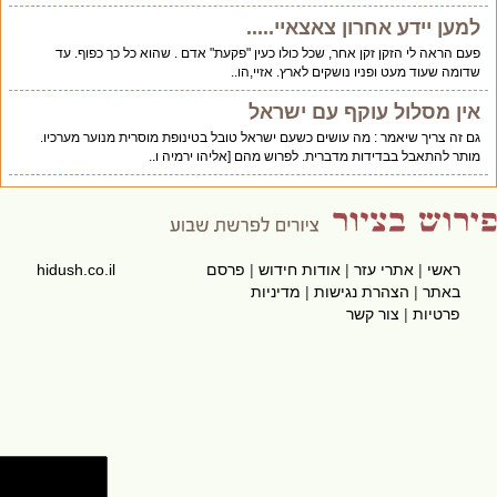
למען יידע אחרון צאצאיי.....
פעם הראה לי הזקן זקן אחר, שכל כולו כעין "פקעת" אדם . שהוא כל כך כפוף. עד
שדומה שעוד מעט ופניו נושקים לארץ. אזיי,הו..
אין מסלול עוקף עם ישראל
גם זה צריך שיאמר : מה עושים כשעם ישראל טובל בטינופת מוסרית מנוער מערכיו.
מותר להתאבל בבדידות מדברית. לפרוש מהם [אליהו ירמיה ו..
ראשי
|
אתרי עזר
|
אודות חידוש
|
פרסם
hidush.co.il
באתר
|
הצהרת נגישות
|
מדיניות
פרטיות
|
צור קשר