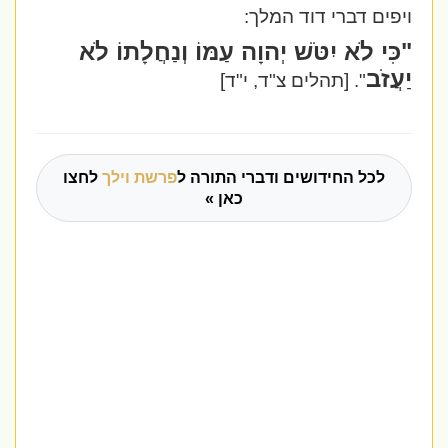
ויפים דברי דוד המלך:
"כִּי לֹא יִטֹּשׁ יְהוָה עַמּוֹ וְנַחֲלָתוֹ לֹא
יַעֲזֹב
".
[תהלים צ"ד, י"ד]
לכל החידושים ודברי התורה ל
פרשת וילך
לחצו
כאן »