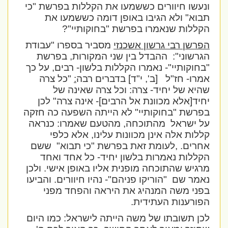
ונעשו חיוורים כששמעו את הקללות בפרשת "כי
תבוא" ולא הגיבו באופן דומה כששמעו את
הקללות שנאמרו בפרשת "בחוקותיי"?
הפרשן רבי גרשון אשכנזי
מסביר בספרו "עבודת
הגרשוני":
ההבדל בין שני המקורות, בפרשת
"בחוקותיי"- נאמרו הקללות בלשון- רבים, על כך
אמרו- חז"ל
[ב', י"ד] בדברים רבה
:
"כל צרה
שהיא של יחיד- צרה: וכל צרה שאינה של
יחיד[אלא מכוונת אל הרבים]- אינה צרה" לכן
בפרשת "בחוקותיי" לא הייתה השפעה כה חזקה
על ישראל
מהתוכחה, מהטעם שאמרו: כנראה
קללות אלה אינן מכוונות עלינו, אלא כלפי
אחרים. ,לעומת זאת בפרשת "כי תבוא"
ששם
הקללות נאמרות בלשון יחיד- כל אחד ואחד
מרגיש שהתוכחה מופנית אליו באופן אישי. ולכן
נאמר שם
"הוריקו פניהם"- נהיו חיוורים. והביעו
בפני משה המנהיג את היראה והפחד מפני
הפורענות העתידית.
לכן תשובתו של משה הייתה לישראל: כמו היום