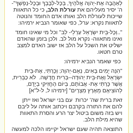
לְאַהֲבָה אֶת-יְהוָה אֱלֹהֶיךָ, בְּכָל-לְבָבְךָ וּבְכָל-נַפְשְׁךָ
"-
ה' יסיר מעליהם את
עורלת הלב,
כי כל התאוות
שייכות לעורלת הלב ואותו אדם החומד והנוטה
לתאוות נקרא: ערל, כפי שאומר הנביא ירמיהו:
"..וְכָל-בֵּית יִשְׂרָאֵל עַרְלֵי- לֵב" וכל מי שאינו חומד
ואינו מתאווה- נקרא מול לב. ולכן בזמן שהאדם
ישליט את השכל על הלב אז ישוב האדם למצב
טרם חטאו.
כפי שאמר הנביא ירמיהו:
"הִנֵּה יָמִים בָּאִים, נְאֻם-יְהוָה; וְכָרַתִּי, אֶת-בֵּית
יִשְׂרָאֵל וְאֶת-בֵּית יְהוּדָה--בְּרִית חֲדָשָׁה.
לֹא כַבְּרִית,
אֲשֶׁר כָּרַתִּי אֶת- אֲבוֹתָם, בְּיוֹם הֶחֱזִיקִי בְיָדָם,
לְהוֹצִיאָם מֵאֶרֶץ מִצְרָיִם
" [ירמיהו ל, ל-ל"א]
זאת ברית שה' יכרות
עם בני ישראל ואז ייתן
להם את התורה בקרבם ויכתוב אותה על ליבם
ויש בזה משום ביטול יצר הרע והסרת התאוות
שהיא מילת הלב.
התוצאה תהיה שעם ישראל יקיימו הלכה למעשה