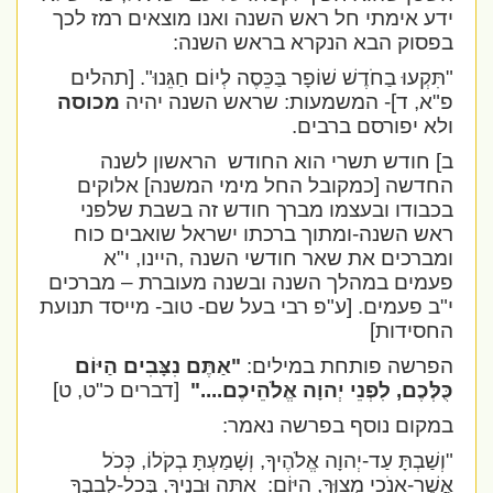
ידע אימתי חל ראש השנה ואנו מוצאים רמז לכך
בפסוק הבא הנקרא בראש השנה:
"תִּקְעוּ בַחֹדֶשׁ שׁוֹפָר בַּכֵּסֶה לְיוֹם חַגֵּנוּ".
[תהלים
פ"א, ד]- המשמעות: שראש השנה יהיה
מכוסה
ולא יפורסם ברבים.
ב] חודש תשרי הוא החודש
הראשון לשנה
החדשה [כמקובל החל מימי המשנה] אלוקים
בכבודו ובעצמו מברך חודש זה בשבת שלפני
ראש השנה-ומתוך ברכתו ישראל שואבים כוח
ומברכים את שאר חודשי השנה ,היינו, י"א
פעמים במהלך השנה ובשנה מעוברת – מברכים
י"ב פעמים. [ע"פ רבי בעל שם- טוב- מייסד תנועת
החסידות]
הפרשה פותחת במילים:
"אַתֶּם נִצָּבִים הַיּוֹם
כֻּלְּכֶם, לִפְנֵי יְהוָה אֱלֹהֵיכֶם...."
[דברים כ"ט, ט]
במקום נוסף בפרשה נאמר:
"וְשַׁבְתָּ עַד-יְהוָה אֱלֹהֶיךָ, וְשָׁמַעְתָּ בְקֹלוֹ, כְּכֹל
אֲשֶׁר-אָנֹכִי מְצַוְּךָ, הַיּוֹם:
אַתָּה וּבָנֶיךָ, בְּכָל-לְבָבְךָ