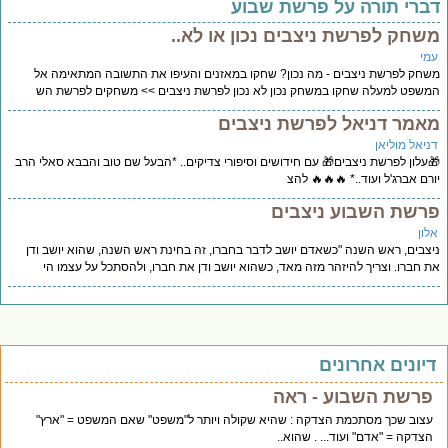
ברי תורה על פרשת שבוע
שחק לפרשת ניצבים נכון או לא..
מי
חק לפרשת ניצבים - מה נכון? שחקו במאזנים והעיפו את התשובה המתאימה אל
שפט למעלה שחקו במשחק נכון לא נכון לפרשת ניצבים >> משחקים לפרשת הש
אמר דניאל לפרשת ניצבים
ניאל מוליאן
עלון לפרשת ניצבים🎁 עם חידושים וסיפורי צדיקים.. *הבעל שם טוב והבבא סאלי הרב
רם אברג'ל ועוד..* 🔥🔥🔥 להצ
רשת השבוע ניצבים
לון
צבים, ראש השנה "כשאדם יושב לדבר בחברו, זה בחינת ראש השנה, שהוא יושב ודן
 חברו. וצריך להיזהר מזה מאד, כשהוא יושב ודן את חברו, ולהסתכל על עצמו הי
יונים אחרונים
פרשת השבוע - ראה
עצוב שכך מסתכמת הצדקה : שהיא שקולה ויותר ל"משפט" שאם המשפט = "ארץ"
הצדקה = "אדם" ועוד... . שהוא..