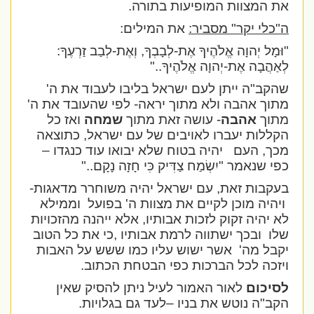
את המצוות המופיעות בתורה.
ה"כלי יקר" מסביר:
את המילים:
"וּמָל יְהוָה אֱלֹהֶיךָ אֶת-לְבָבְךָ, וְאֶת-לְבַב זַרְעֶךָ:
לְאַהֲבָה אֶת-יְהוָה אֱלֹהֶיךָ
.."
שהקב"ה ייתן לעם ישראל בליבו לעבוד את ה'
מתוך אהבה ולא מתוך יראה- לפי שהעובד את ה'
מתוך
אהבה
- עושה זאת מתוך
שמחה
ואז כל
הקללות יעברו לאויבים של עם ישראל, כתוצאה
מכך, העם
יהיה בטוח שלא יבואו עוד כנגדו –
כפי שנאמר
"יִשְׂמַח צַדִּיק כִּי חָזָה נָקָם
.."
בעקבות זאת, עם ישראל יהיה משוחרר מדאגות-
ויהיה מוכן לקיים את מצוות ה' בפועל
וממילא
לא יהיה זקוק לזכות אבותיו, אלא ייהנה מהזכויות
שלו
ובכך ישתווה לרמת אבותיו ,כי את כל הטוב
יקבל מה'
אשר ישוש עליו כמו ששש על האבות
ויזכה לכל הברכות כפי הבטחת הכתוב.
לסיכום
לאור האמור לעיל ניתן להסיק שאין
הקב"ה נוטש את בניו –לעד גם בגלויות.