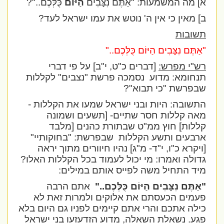
א] מה המשמעות:
"אַתֶּם נִצָּבִים
הַיּוֹם
כֻּלְּכֶם
.."?
ב] מאין כי אין ה' נוטש את עמו ישראל לעד?
תשובות
"אַתֶּם נִצָּבִים הַיּוֹם כֻּלְּכֶם
.."
רש"י מפרש:
[דברים כ"ט, י"ב] על פי דברי
תנחומא: מדוע
נסמכה פרשת "נצבים" לקללות
שבפרשת "כי תבוא"?
התשובה: היות ובני ישראל שמעו את הקללות -
מאה קללות חסר שתיים- [תשעים ושמונה
קללות] חוץ ממ"ט שבתורת כהנים [מלבד
ארבעים ותשע הקללות
שבפרשת: "בחוקותיי"
[ויקרא כ"ו, י"ד- מ"ג] נהיו חיוורים מתוך יראה
גדולה ואמרו: מי יכול לעמוד בכל הקללות האלו?
מיד התחיל משה לפייס אותם במילים:
"אַתֶּם נִצָּבִים הַיּוֹם כֻּלְּכֶם.."
אתם הרבה
פעמים הכעסתם את אלוקים ולמרות זאת לא
כילה אתכם והרי אתם קיימים לפניו גם היום בלא
פגע. נשאלת השאלה, מדוע הזדעזעו בני ישראל