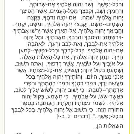
וּבְכָל-נַפְשֶׁךָ.
וְשָׁב יְהוָה אֱלֹהֶיךָ אֶת-שְׁבוּתְךָ,
וְרִחֲמֶךָ; וְשָׁב, וְקִבֶּצְךָ מִכָּל-הָעַמִּים, אֲשֶׁר הֱפִיצְךָ
יְהוָה אֱלֹהֶיךָ, שָׁמָּה.
אִם-יִהְיֶה נִדַּחֲךָ, בִּקְצֵה
הַשָּׁמָיִם--מִשָּׁם, יְקַבֶּצְךָ יְהוָה אֱלֹהֶיךָ, וּמִשָּׁם, יִקָּחֶךָ.
וֶהֱבִיאֲךָ יְהוָה אֱלֹהֶיךָ, אֶל-הָאָרֶץ אֲשֶׁר-יָרְשׁוּ אֲבֹתֶיךָ-
-וִירִשְׁתָּהּ; וְהֵיטִבְךָ וְהִרְבְּךָ, מֵאֲבֹתֶיךָ. וּמָל יְהוָה
אֱלֹהֶיךָ אֶת-לְבָבְךָ, וְאֶת-לְבַב זַרְעֶךָ:
לְאַהֲבָה
אֶת-יְהוָה אֱלֹהֶיךָ, בְּכָל-לְבָבְךָ וּבְכָל-נַפְשְׁךָ--לְמַעַן
חַיֶּיךָ.
וְנָתַן יְהוָה אֱלֹהֶיךָ, אֵת כָּל-הָאָלוֹת הָאֵלֶּה,
עַל-אֹיְבֶיךָ וְעַל-שֹׂנְאֶיךָ, אֲשֶׁר רְדָפוּךָ.
וְאַתָּה תָשׁוּב,
וְשָׁמַעְתָּ בְּקוֹל יְהוָה; וְעָשִׂיתָ, אֶת-כָּל-מִצְוֺתָיו, אֲשֶׁר
אָנֹכִי מְצַוְּךָ, הַיּוֹם.
וְהוֹתִירְךָ יְהוָה אֱלֹהֶיךָ בְּכֹל
מַעֲשֵׂה יָדֶךָ, בִּפְרִי בִטְנְךָ וּבִפְרִי בְהֶמְתְּךָ וּבִפְרִי
אַדְמָתְךָ--לְטֹבָה:
כִּי יָשׁוּב יְהוָה, לָשׂוּשׂ עָלֶיךָ לְטוֹב,
כַּאֲשֶׁר-שָׂשׂ, עַל-אֲבֹתֶיךָ.
כִּי תִשְׁמַע, בְּקוֹל יְהוָה
אֱלֹהֶיךָ, לִשְׁמֹר מִצְוֺתָיו וְחֻקֹּתָיו, הַכְּתוּבָה בְּסֵפֶר
הַתּוֹרָה הַזֶּה:
כִּי תָשׁוּב אֶל-יְהוָה אֱלֹהֶיךָ, בְּכָל-לְבָבְךָ
וּבְכָל-נַפְשֶׁךָ..".
[דברים
ל, ב-י]
השאלות הן: