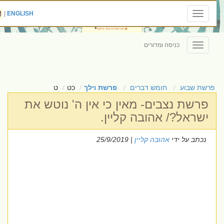
|
ENGLISH
Toggle
navigation
כניסה ומדורים
Toggle
navigation
פרשת שבוע
חומש דברים
פרשת וילך
כט
ט
פרשת נצבים- מאין כי אין ה' נוטש את
ישראל?/ אהובה קליין.
נכתב על ידי
אהובה קליין
| 25/9/2019