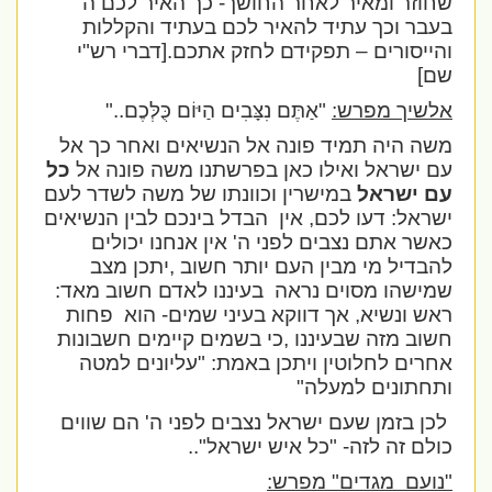
שחוזר ומאיר לאחר החושך- כך האיר לכם ה'
בעבר וכך עתיד להאיר לכם בעתיד והקללות
והייסורים – תפקידם לחזק אתכם.[דברי רש"י
שם]
אלשיך מפרש:
"אַתֶּם נִצָּבִים הַיּוֹם כֻּלְּכֶם.."
משה היה תמיד פונה אל הנשיאים ואחר כך אל
עם ישראל ואילו כאן בפרשתנו משה פונה אל
כל
עם ישראל
במישרין וכוונתו של משה לשדר לעם
ישראל: דעו לכם, אין
הבדל בינכם לבין הנשיאים
כאשר אתם נצבים לפני ה' אין אנחנו יכולים
להבדיל מי מבין העם יותר חשוב ,יתכן מצב
שמישהו מסוים נראה
בעיננו לאדם חשוב מאד:
ראש ונשיא, אך דווקא בעיני שמים- הוא
פחות
חשוב מזה שבעיננו ,כי בשמים קיימים חשבונות
אחרים לחלוטין ויתכן באמת: "עליונים למטה
ותחתונים למעלה"
לכן בזמן שעם ישראל נצבים לפני ה' הם שווים
כולם זה לזה- "כל איש ישראל"..
"נועם
מגדים" מפרש: