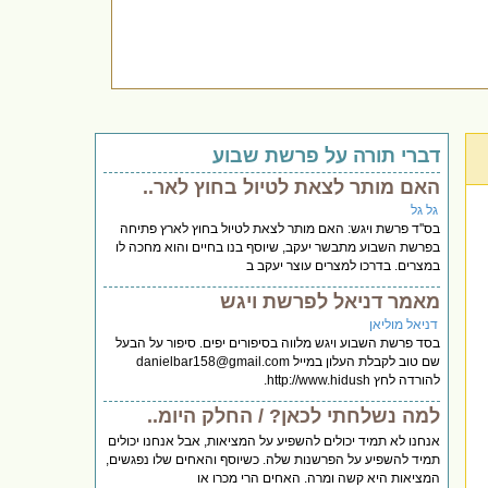
דברי תורה על פרשת שבוע
האם מותר לצאת לטיול בחוץ לאר..
גל גל
בס''ד פרשת ויגש: האם מותר לצאת לטיול בחוץ לארץ פתיחה
בפרשת השבוע מתבשר יעקב, שיוסף בנו בחיים והוא מחכה לו
במצרים. בדרכו למצרים עוצר יעקב ב
מאמר דניאל לפרשת ויגש
דניאל מוליאן
בסד פרשת השבוע ויגש מלווה בסיפורים יפים. סיפור על הבעל
שם טוב לקבלת העלון במייל
danielbar158@gmail.com
להורדה לחץ http://www.hidush.
למה נשלחתי לכאן? / החלק היומ..
אנחנו לא תמיד יכולים להשפיע על המציאות, אבל אנחנו יכולים
תמיד להשפיע על הפרשנות שלה. כשיוסף והאחים שלו נפגשים,
המציאות היא קשה ומרה. האחים הרי מכרו או