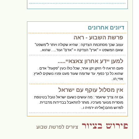
דיונים אחרונים
פרשת השבוע - ראה
עצוב שכך מסתכמת הצדקה : שהיא שקולה ויותר ל"משפט"
שאם המשפט = "ארץ" הצדקה = "אדם" ועוד... . שהוא..
למען יידע אחרון צאצאיי.....
פעם הראה לי הזקן זקן אחר, שכל כולו כעין "פקעת" אדם .
שהוא כל כך כפוף. עד שדומה שעוד מעט ופניו נושקים לארץ.
אזיי,הו..
אין מסלול עוקף עם ישראל
גם זה צריך שיאמר : מה עושים כשעם ישראל טובל בטינופת
מוסרית מנוער מערכיו. מותר להתאבל בבדידות מדברית.
לפרוש מהם [אליהו ירמיה ו..