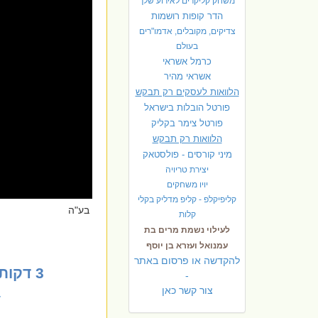
משחק קליקרים לאירוע שלך
הדר קופות רושמות
צדיקים, מקובלים, אדמו"רים
בעולם
כרמל אשראי
אשראי מהיר
הלוואות לעסקים רק תבקש
פורטל הובלות בישראל
פ
ורטל צימר בקליק
הלוואות רק תבקש
מיני קורסים - פולסטאק
יצירת טריויה
יויו משחקים
קליפיקלפ - קליפ מדליק בקלי
בע"ה
קלות
לעילוי נשמת מרים בת
עמנואל ועזרא בן יוסף
להקדשה או פרסום באתר
3
דקות
-
צור קשר כאן
4