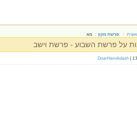
אשית
פרשת מקץ
מא
DoarHamikdash
| 1