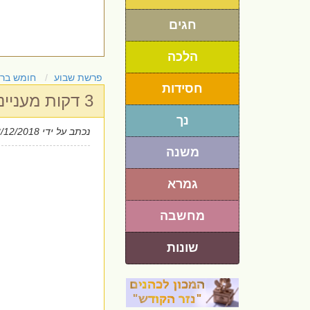
חגים
הלכה
פרשת שבוע
חומש בר
חסידות
3 דקות מעניינות על פרשת השבוע - פרשת וישב
נך
נכתב על ידי
3/12/2018
משנה
גמרא
מחשבה
שונות