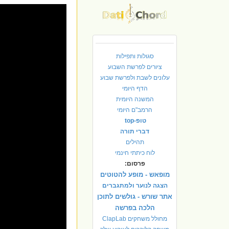
סגולות ותפילות
ציורים לפרשת השבוע
עלונים לשבת ולפרשת שבוע
הדף היומי
המשנה היומית
הרמב"ם היומי
טופ-top
דברי תורה
תהילים
לוח כיתתי חינמי
פרסום:
מופאש - מופע להטוטים
הצגה לנוער ולמתגברים
אתר שורש - גולשים לתוכן
הלכה בפרשה
מחולל משחקים ClapLab