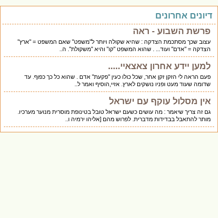
דיונים אחרונים
פרשת השבוע - ראה
עצוב שכך מסתכמת הצדקה : שהיא שקולה ויותר ל"משפט" שאם המשפט = "ארץ"
הצדקה = "אדם" ועוד... . שהוא המשפט "קו" והיא "משקולת". ה..
למען יידע אחרון צאצאיי.....
פעם הראה לי הזקן זקן אחר, שכל כולו כעין "פקעת" אדם . שהוא כל כך כפוף. עד
שדומה שעוד מעט ופניו נושקים לארץ. אזיי,הוסיף ואמר ל..
אין מסלול עוקף עם ישראל
גם זה צריך שיאמר : מה עושים כשעם ישראל טובל בטינופת מוסרית מנוער מערכיו.
מותר להתאבל בבדידות מדברית. לפרוש מהם [אליהו ירמיה ו..