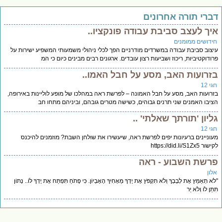
דברי תורה אחרונים
איך לעצב סביבת עבודה פונקציו..
חידושים ממומנים
עיצוב סביבת עבודה במשרדים מודרניים הפך לכלי ניהולי משמעותי המשפיע ישירות על
פרודוקטיביות, ריכוז ושביעות רצון עובדים. ארגונים רבים מבינים כיום כי המ
בזרועות האב, מסע על חבל האמו..
חגי 12
בזרועות האב, מסע על חבל האמונה – לפרשת ראה במהלכו של מופע לוליינות באירופה,
הציבו האמנים שני תרנים גבוהים, כשישה מטרים גובהם, וביניהם מתחו חב
גליון 'תורתך שאלתי' ..
חגי 12
מעוניינים ברעיונות יפים לפרשת ראה, שיעשירו את שולחן השבת? מוזמנים להיכנס
לקישור https://did.li/S1Zx5
פרשת השבוע - ראה
אלון
"לֹא תְאַמֵּץ אֶת לְבָבְךָ וְלֹא תִקְפֹּץ אֶת יָדְךָ מֵאָחִיךָ הָאֶבְיוֹן. כִּי פָתֹחַ תִּפְתַּח אֶת יָדְךָ לוֹ.. נָתוֹן
תִּתֵּן לוֹ וְלֹא יֵר