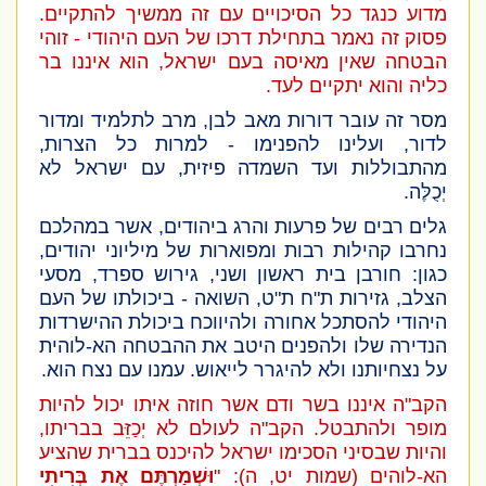
מדוע כנגד כל הסיכויים עם זה ממשיך להתקיים.
פסוק זה נאמר בתחילת דרכו של העם היהודי - זוהי
הבטחה שאין מאיסה בעם ישראל, הוא איננו בר
כליה והוא יתקיים לעד.
מסר זה עובר דורות מאב לבן, מרב לתלמיד ומדור
לדור, ועלינו להפנימו - למרות כל הצרות,
מהתבוללות ועד השמדה פיזית, עם ישראל לא
יְכֻלֶּה.
גלים רבים של פרעות והרג ביהודים, אשר במהלכם
נחרבו קהילות רבות ומפוארות של מיליוני יהודים,
כגון: חורבן בית ראשון ושני, גירוש ספרד, מסעי
הצלב, גזירות ת"ח ת"ט, השואה - ביכולתו של העם
היהודי להסתכל אחורה ולהיווכח ביכולת ההישרדות
הנדירה שלו ולהפנים היטב את ההבטחה הא-לוהית
על נצחיותנו ולא להיגרר לייאוש. עמנו עם נצח הוא.
הקב"ה איננו בשר ודם אשר חוזה איתו יכול להיות
מופר ולהתבטל. הקב"ה לעולם לא יְכַזֵּב בבריתו,
והיות שבסיני הסכימו ישראל להיכנס בברית שהציע
הא-לוהים
(שמות יט, ה)
: "
וּשְׁמַרְתֶּם אֶת בְּרִיתִי