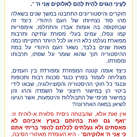
לְעֵינֵי הַגּוֹיִם לִהְיֹת לָהֶם לֵאלוקים אֲנִי ה'
"
.
חוקרים והיסטוריונים התחבטו במשך שנים בשאלה
מהו סוד נצחיותו של העם היהודי. כיצד זה
שבתקופה בה אומות אבדו והתחלפו, אימפריות
קמו ונפלו, עמים בעלי מסורת עתיקה ותרבות
מפוארת נעלמו כלא היו או לכל היותר התקיימו כמה
מאות שנים בלבד, נשאר העם היהודי על במת
ההיסטוריה תוך שהוא שומר על שפתו, תרבותו
ומסורתו.
כיצד אומה קטנה המפוזרת ומפורדת בין העמים,
מצליחה לעמוד בפרץ כנגד סכנות רבות ותכופות
וכנגד כל חוקי ההיסטוריה והסוציולוגיה, שבאו לידי
ביטוי הן בְּמישור חיצוני של השמדה והרג והן
בְּמישור פנימי של התבוללות והיטמעות, אשר הגיעו
לשיאן במאה האחרונה?
אין זאת אלא, שהבטחה ניסית פלאית א-לוהית זו:
"
וְאַף גַּם זֹאת בִּהְיוֹתָם בְּאֶרֶץ אֹיְבֵיהֶם לֹא
מְאַסְתִּים וְלֹא גְעַלְתִּים לְכַלֹּתָם לְהָפֵר בְּרִיתִי אִתָּם
כִּי אֲנִי ה' אלוקיהם
" - היא העומדת מאחורי הסיבה,