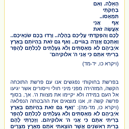
הָאֵלֶּה.
וְאִם
בְּחֻקֹּתַי
תִּמְאָסוּ..
אַף אֲנִי
אֶעֱשֶׂה זֹּאת
לָכֶם וְהִפְקַדְתִּי עֲלֵיכֶם בֶּהָלָה.. וְרָדוּ בָכֶם שֹׂנְאֵיכֶם..
וְאֶתְכֶם אֱזָרֶה בַגּוֹיִים.. וְאַף גַּם זֹאת בִּהְיוֹתָם בְּאֶרֶץ
אֹיְבֵיהֶם לֹא מְאַסְתִּים וְלֹא גְעַלְתִּים לְכַלֹּתָם לְהָפֵר
בְּרִיתִי אִתָּם כִּי אֲנִי ה' אלוקיהם
"
(ויקרא כו, יד-מד)
בפרשת בחוקותי נפגשים אנו עם פרשת התוכחה
הקשה, המזהירה מפני מיני חולי וייסורים אשר יגיעו
אל העם במידה ולא יקיימו את מצוות ה'. אך, בסוף
פרשה קשה זו, אנו מוצאים את ההבטחה הנפלאה
(ויקרא כו, מד-מה)
:
"
וְאַף גַּם זֹאת בִּהְיוֹתָם בְּאֶרֶץ
אֹיְבֵיהֶם לֹא מְאַסְתִּים וְלֹא גְעַלְתִּים לְכַלֹּתָם לְהָפֵר
בְּרִיתִי אִתָּם כִּי אֲנִי ה' אלוקיהם. וְזָכַרְתִּי לָהֶם
בְּרִית רִאשֹׁנִים אֲשֶׁר הוֹצֵאתִי אֹתָם מֵאֶרֶץ מִצְרַיִם