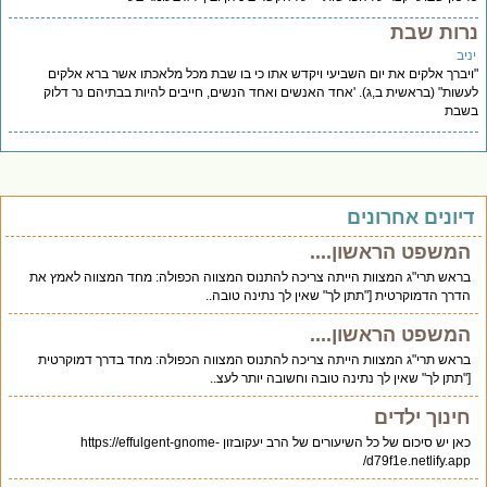
רות שבת
יב
יברך אלקים את יום השביעי ויקדש אתו כי בו שבת מכל מלאכתו אשר ברא אלקים
שות" (בראשית ב,ג). 'אחד האנשים ואחד הנשים, חייבים להיות בבתיהם נר דלוק
שבת
יונים אחרונים
המשפט הראשון....
בראש תרי"ג המצוות הייתה צריכה להתנוס המצווה הכפולה: מחד המצווה לאמץ את
הדרך הדמוקרטית ["תתן לך" שאין לך נתינה טובה..
המשפט הראשון....
בראש תרי"ג המצוות הייתה צריכה להתנוס המצווה הכפולה: מחד בדרך דמוקרטית
["תתן לך" שאין לך נתינה טובה וחשובה יותר לעצ..
חינוך ילדים
כאן יש סיכום של כל השיעורים של הרב יעקובזון https://effulgent-gnome-
d79f1e.netlify.app/