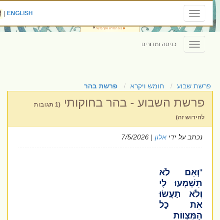
|
ENGLISH
Toggle
navigation
כניסה ומדורים
Toggle
navigation
פרשת שבוע
חומש ויקרא
פרשת בהר
פרשת השבוע - בהר בחוקותי
(1 תגובות
לחידוש זה)
נכתב על ידי
אלון
| 7/5/2026
"
וְאִם לֹא
תִשְׁמְעוּ לִי
וְלֹא תַעֲשׂוּ
אֵת כָּל
הַמִּצְווֹת