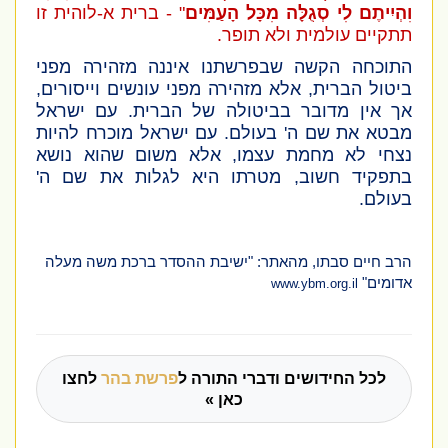
וִהְיִיתֶם לִי סְגֻלָּה מִכָּל הָעַמִּים
" - ברית א-לוהית זו
תתקיים עולמית ולא תופר.
התוכחה הקשה שבפרשתנו איננה מזהירה מפני
ביטול הברית, אלא מזהירה מפני עונשים וייסורים,
אך אין מדובר בביטולה של הברית. עם ישראל
מבטא את שם ה' בעולם. עם ישראל מוכרח להיות
נצחי לא מחמת עצמו, אלא משום שהוא נושא
בתפקיד חשוב, מטרתו היא לגלות את שם ה'
בעולם.
הרב חיים סבתו, מהאתר: "ישיבת ההסדר ברכת משה מעלה
אדומים"
www.ybm.org.il
לכל החידושים ודברי התורה ל
פרשת בהר
לחצו
כאן »