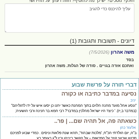
חולק? מסכים? יש לך מה להוסיף? חווה דעתך על החידוש!
דיונים - תשובות ותגובות (1)
משה אהרון
(7/5/2026)
בסד
ואתכם אזרה בגויים . סודה של הגלות. משה אהרון
ברי תורה על פרשת שבוע
סיעה במדבר כתיבה או כקורה
יב
נסע אהל מועד מחנה הלוים בתוך המחנת כאשר יחנו כן יסעו איש על ידו לדגליהם"
מדבר ב,יז). ' כיצד היו ישראל מהלכין במדבר? רבי חמא בר חנינה ורבי הושעיה;
שאתה פה, אל תהיה שם... | פר..
לעזר כהן
ה, יום הולדתי הכ"ח, 'מלכות שבהוד', תהא שנת פלאות וניסים . כמדי שבוע לפניכם
טון שבועי קצר על הפרשות – על הקשר ביניהן ובין ל"ג בעומר בע