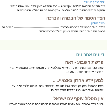
וסף יצחק מוטולה
'ה תובנות מפרשת תולדות יעקב ועשו – בכל אחד יש מעין יעקב ועשו שהם הנפש
וקית והנפש בהמית. "ולאום מלאום יאמץ כשזה קם זה נופל" - אם מגבירים
צד הסמוי של הבכורה והברכה
שה אהרון
"ד. הצד הסמוי של הבכורה והברכה. ----------------------------------------------- חייבים גם
אות את הצד החיובי הנוסף בעניין נטילת הברכה על ידי
יונים אחרונים
פרשת השבוע - ראה
עצוב שכך מסתכמת הצדקה : שהיא שקולה ויותר ל"משפט" שאם המשפט = "ארץ"
הצדקה = "אדם" ועוד... . שהוא..
למען יידע אחרון צאצאיי.....
פעם הראה לי הזקן זקן אחר, שכל כולו כעין "פקעת" אדם . שהוא כל כך כפוף. עד
שדומה שעוד מעט ופניו נושקים לארץ. אזיי,הו..
אין מסלול עוקף עם ישראל
גם זה צריך שיאמר : מה עושים כשעם ישראל טובל בטינופת מוסרית מנוער מערכיו.