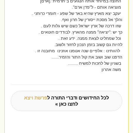
החוצה במיוחד אותה הנגועים ב"תרמית".[ארם]
מוציאה אותם - ל"פדן ארם".
יעקב יצא מארץ שהיא באר של שפע - חומרי כרוחני .
והלך אל מסכת ייסורין של חרון ואף.
שזו דרכה של ארץ ישראל כשם שיש גלות לעם .
כך יש :"יציאה" ממנה מהארץ. לבודדים חוטאים .
וכל שמחליט לצאת ממנה. ידע זאת .
להיות גם קשוב בזמן הנכון לחזור ולשוב.
להוותינו : אלפיים שנה אטמנו אוזנינו מתובנה זו .
הדפנו שוב ושוב את קול התור והזמיר......
בשגיון של לחכות למשיח ........
משה אהרון
לכל החידושים ודברי התורה ל
פרשת ויצא
לחצו כאן »