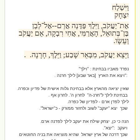
וַיִּשְׁלַח
יִצְחָק
אֶת־יַעֲקֹב, וַיֵּלֶךְ פַּדֶּנָה אֲרָם--אֶל־לָבָן
בֶּן־בְּתוּאֵל, הָאֲרַמִּי, אֲחִי רִבְקָה, אֵם יַעֲקֹב
וְעֵשָׂו.
וַיֵּצֵא יַעֲקֹב, מִבְּאֵר שָׁבַע; וַיֵּלֶךְ, חָרָנָה.
.
נפרד מאביו בבחינת : "וילך"
:"ויצא את הארץ [באר שבע] לילך חרנה .
שאין יציאה מהארץ אלא בבחינת גלות אישית של פדיון וכפרה.
בבחינת לילך ל"חרנ-ה" לחרון ה'. לחרון אף .
לילך לפדן ארם - לפדיון של כפרה.
שכך יצא "יעקב" לשוב ולחזור ממורק - כ"ישראל".
הנה כי כן, יצחק שילח את יעקב לילך לפדנה ארם.
ויעקב :"יצא".
שכך דרכה של ארץ ישראל שהיא מוציאה את בניה החוטאים