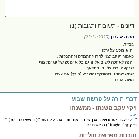
דיונים - תשובות ותגובות (1)
משה אהרון
(23/11/2025)
בס"ד.
והוא צולע על ירכו
כאמור יעקב יצא לחרן להתמרק ולהתנקות .
והנה לא זכה לשוב אליה גם בלוא עונש של פגיעת גוף
שנקעה ירכו על ידי המלאך
שמא שמפני שהוסיף והשביע [בירך] את עשיו......
משה אהרון
ברי תורה על פרשת שבוע
יקץ עקב משנתו - ממשנתו
יב
וייקץ יעקב משנתו ויאמר אכן יש ה ' במקום הזה ואנכי לא ידעתי " ( בראשית כח , טז ). '"
יִּיקַּץ יַעֲקֹב מִשְּׁנָתוֹ " ( בראשית כח
ובנות מפרשת תולדות