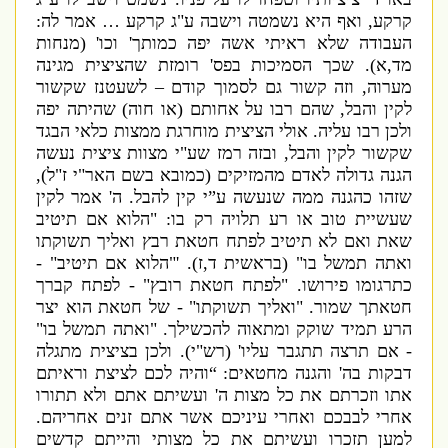
קרקע
,
ואף היא נשמטה וישבה ע
"
ג קרקע … אמר לה
:
העבודה שלא ראיתי אשה יפה כמותך
'
וכו
' (
מנחות
מד
,
א
).
שכך הסמיכות בפס
'
רומזת שהציצית מגינה
מערוה
,
וזה קשור גם לסמוך קודם – לשעטנז שקשור
לקין והבל
,
שהם רבו על אחותם
(
או חוה
)
שהיתה יפה
ולכן רבו עליה
.
אולי הציצית מוחרגת ממצות כלאי הבגד
שקשור לקין והבל
,
ובזה רמז שע
"
י מצוות ציצית נעשה
הגנה גדולה לאדם מהמזיקים
(
כמובא בשם האר
"
י ז
"
ל
),
שזהו כהגנה ממה שנעשה ע”י קין להבל
.
ה
'
אמר לקין
שעשיית טוב או רע תלויה רק בו
: "
הלוא אם תיטיב
שאת ואם לא תיטיב לפתח חטאת רבץ ואליך תשוקתו
ואתה תמשל בו
" (
בראשית ד
,
ז
). '"
הלוא אם תיטיב
" -
כתרגומו פירושו
.
"
לפתח חטאת רובץ
" -
לפתח קברך
חטאתך שמור
.
"
ואליך תשוקתו
" -
של חטאת הוא יצר
הרע תמיד שוקק ומתאוה
להכשילך
.
"
ואתה תמשל בו
"
-
אם תרצה תתגבר עליו
' (
רש
"
י
).
ולכן בציצית מתגלה
דבקות בה
'
והגנה מחטאים
: “
והיה לכם לציצת וראיתם
אתו וזכרתם את כל מצות ה
'
ועשיתם אתם ולא תתורו
אחרי לבבכם ואחרי עיניכם אשר אתם זנים אחריהם
.
למען תזכרו ועשיתם את כל מצותי והייתם קדשים