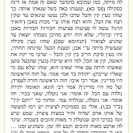
לה מיתה
,
כמו שמובא בהמשך שאם זה אמת אז דינה
בסקילה
(
פס
'
כא
),
וטענתו באה בשל שנאתו אותה
.
כך
שזהו כעין קין והבל שרבו ולכן נעשו שונאים עד שקין
רצח את הבל
,
והוא רצח אותו ע
"
י מכות באבן
('
והאיך
הרגו
?
עשה לו פציעות פציעות חבורות חבורות באבן
בידו וברגליו
,
שלא היה יודע מהיכן נשמתו יוצאת עד
שהגיע לצוארו
' [
תנחומא שם
])
שזהו כעין סקילה
שנעשית מיתה ע
"
י אבן
;
וטענת הבעל שזינתה תחתיו
,
זהו כעין סיבת הריב בין קין והבל – שרבו מי יקח את
האשה
,
קין או הבל
,
למי היא שייכת
(
כעין שהבעל טוען
שאשתו היתה עם אחר שאינו הוא
,
שזהו שלא עם מי
שאליו שייכת
): '
יהודה בר אמי אמר
:
על חוה הראשונה
היו מדיינין
.
אמר רבי איבו
:
חוה הראשונה חזרה לעפרה
;
ועל מה היו מדיינין
?
אמר רבי הונא
:
תאומה יתירה
נולדה עם הבל
.
זה אומר
:
אני נוטלה
,
שאני בכור
.
וזה
אומר
:
אני נוטלה
,
שנולדה עמי
.
ומתוך כך
"
ויקם קין
"'
(
ב
"
ר כב
,
ז
).
אולי גם בסמיכות לציצית יש רמז למעשה
של אותו אדם
'
שהיה זהיר במצות ציצית
.
שמע שיש
זונה בכרכי הים שנוטלת ד
'
מאות זהובים בשכרה
.
שיגר
לה ארבע מאות זהובים וקבע לה זמן
.
כשהגיע זמנו …
באו ד
'
ציציותיו וטפחו לו על פניו
.
נשמט וישב לו ע
"
ג