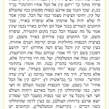
פרח
!
מתוך כך
"
ויקם קין אל הבל אחיו ויהרגהו”
' (
ב
"
ר
כב
,
ז
).
שכך הבגד עם ארבע כנפות מפשתן כמו שהעולם
של קין
,
וחוטי הציצית מצמר כמו של הבל
,
שקין אמר
לו שלא יהיה על אדמתו אלא שיפרח באויר
,
שכך
החוטים קשורים בבגד אבל הם תלוים באויר
(
כמו שקין
אמר על מה שעמד הבל כעין מקום הקשירה
,
שיפרח
משם
,
וכך החוטים כעין פורחים באויר משם
).
וכן
בציצית הכנפות מחולקות שנים קדימה ושנים אחורה
,
כעין שרבו קין והבל
(
ע
"
פ דעה אחרת
): '
רבי יהושע
דסכנין בשם רבי לוי אמר
:
שניהם נטלו את הקרקעות
,
ושניהן נטלו את המטלטלין
.
ועל מה היו מדיינין
?
אלא
,
זה אומר
:
בתחומי בהמ
"
ק נבנה
.
וזה אומר
:
בתחומי
בהמ
"
ק נבנה
.
שנא
' "
ויהי בהיותם בשדה”
,
ואין שדה
אלא בהמ
"
ק
.
היך מה דאת אמר
(
מיכה ג
): "
ציון שדה
תחרש”
.
ומתוך כך
(
בראשית ד
): "
ויקם קין אל הבל
אחיו
"
וגו
'' (
שם
),
שכך הכנפות שכנגד העולם זה חצי
וחצי
,
כמו שהתחלקו קין והבל בארבע רוחות העולם
חצי חצי
(
ובכל צד יש שני כנפות
[
מעבר לכך שסה
"
כ
יוצא ארבע כרוחות העולם
],
גם כעין לרמז שהתחלקו
בשני דברים – בקרקעות ובמטלטלין
),
ובחוטים יש