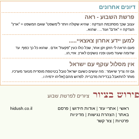
יונים אחרונים
פרשת השבוע - ראה
עצוב שכך מסתכמת הצדקה : שהיא שקולה ויותר ל"משפט" שאם המשפט = "ארץ"
הצדקה = "אדם" ועוד... . שהוא..
למען יידע אחרון צאצאיי.....
פעם הראה לי הזקן זקן אחר, שכל כולו כעין "פקעת" אדם . שהוא כל כך כפוף. עד
שדומה שעוד מעט ופניו נושקים לארץ. אזיי,הו..
אין מסלול עוקף עם ישראל
גם זה צריך שיאמר : מה עושים כשעם ישראל טובל בטינופת מוסרית מנוער מערכיו.
מותר להתאבל בבדידות מדברית. לפרוש מהם [אליהו ירמיה ו..
ראשי
|
אתרי עזר
|
אודות חידוש
|
פרסם
hidush.co.il
באתר
|
הצהרת נגישות
|
מדיניות
פרטיות
|
צור קשר