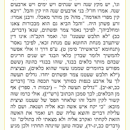
וגו
',
יש מקץ שנה ויש שנתים ויש ימים ויש ארבעים
שנה
.
אמרו חז
"
ל
:
בני
ארבעים שנה היו קין והבל
. "
ויבא
קין מפרי האדמה
",
מהו
?
מן מותר מאכלו
.
ורבנן אמרו
:
זרע פשתן היה
. "
והבל הביא גם הוא מבכורות צאנו
ומחלביהן
".
לפיכך נאסר צמר ופשתים
,
שנא
' (
דברים
,
כב
) "
לא תלבש שעטנז
"
וגו
'.
ואמר הקב
"
ה
:
אינו דין
שיתערב מנחת החוטא עם מנחת זכאי
,
לפיכך נאסר
'
(
תנחומא
"
בראשית
"
סימן ט
).
ע
"
פ דרך זו אולי אפשר
להמשיך ולומר שבדין כלאי הבגד יש שנים חריגים
שבהם מותר כלאים בבגד
,
שזהו בבגדי
כהונה
(
ששם
מפורש בחומרים שממנו עשוי שהוא כלאים
),
ובציצית
(“
לא תלבש שעטנז צמר ופשתים יחדו
.
גדלים תעשה
לך על ארבע כנפות כסותך אשר תכסה בה
" [
דברים
כב
,
יא
-
יב
]. '
"
גדלים תעשה לך
" – (
יבמות ד
.
ספרי
)
אף
מן הכלאים
;
לכך סמכן הכתוב
' [
רש”י
]
).
אולי כרמז שזה
קשור לקין והבל זהו שלאחר הפס
'
של שעטנז וציצית
מובא
: "
כי יקח איש אשה ובא אליה ושנאה
.
ושם לה
עלילת דברים והוצא עליה שם רע ואמר את האשה
הזאת לקחתי ואקרב אליה ולא מצאתי לה בתולים
"
וגו
'
(
דברים כב
,
יג
-
יד
),
שבזה טוען שזינתה תחתיו ולכן מגיע