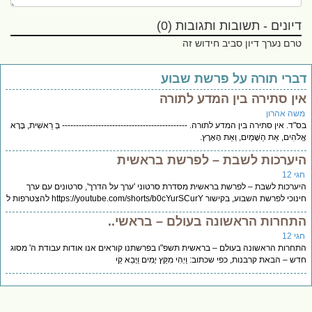
דיונים - תשובות ותגובות (0)
טרם נערך דיון סביב חידוש זה
ברי תורה על פרשת שבוע
ין סתירה בין המדע לתורה
שה אהרון
"ד. אין סתירה בין המדע לתורה. --------------------------------------------- בְּ רֵאשִׁית, בָּרָא
לֹהִים, אֵת הַשָּׁמַיִם, וְאֵת הָאָרֶץ.
יערכות לשבת – לפרשת בראשית
י 12
ערכות לשבת – לפרשת בראשית מסדרת סרטוני 'ערך על הדרך', סרטונים עם ערך
כי לפרשת השבוע, בקישור https://youtube.com/shorts/b0cYurSCurY להצטרפות ל
תחרות הראשונה בעולם – בראשי..
י 12
חרות הראשונה בעולם – בראשית תשפ"ו בפרשתנו קוראים אנו אודות עבודת ה' מסוג
ש – הבאת קרבנות, כפי שכתוב: וַיְהִי מִקֵּץ יָמִים וַיָּבֵא קַיִ