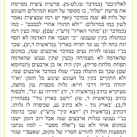
לאלקיכם
" (
במדבר טו
,
לט
-
מ
).
פרשית ציצית מסיימת
את פרשת
"
שלח
",
בו מסופר על חטא המרגלים והעונש
של גלות
40
שנה במדבר
(
ואף יש רמז שבציצית נאמר
לשון כמו במרגלים
: '
"
ולא תתורו אחרי לבבכם
" -
כמו
(
במדבר יג
) "
מתור הארץ
"' [
רש
"
י
;
שם
]).
שזה כעין רמז
כמתגלה בקין שנענש
: "
כי תעבד את האדמה לא תסף
תת כחה לך נע ונד תהיה בארץ
" (
בראשית ד
,
יב
),
שכך
בנ
"
י נענשו להיות נעים במדבר ארבעים שנה
,
במקום
שהאדמה לא מצמיחה
(
כעין שקין נענש שהאדמה
תפחת מלתת פריה
),
וקין היה אז בן ארבעים
(
תנחומא
שם
)
שכך גם התגלה בבנ
"
י שגלו במדבר ארבעים שנה
.
ולא התקיים בקין כל העונש שינוע כל הזמן
: '
וא
"
ר
יהודה בריה דרבי חייא
:
גלות מכפרת עון מחצה
,
מעיקרא כ
תיב
(
בראשית ד
,
יד
) "
והייתי נע ונד
",
ולבסוף
כתיב
(
בראשית ד
,
טז
) "
ו
ישב בארץ נוד
"' (
סנהדרין
לז
,
ב
). '
בארץ נוד
-
ולא כתיב נע
,
שכיפרה לו גלותו
,
דכתיב
(
בראשית ד
) "
ויצא קין
"' (
רש
"
י
).
שכך בדומה
בנ
"
י נענשו בגלות ארבעים שנה אבל רוב הזמן ישבו
במקום אחד ולא נעו
('"
אלה מסעי
" –
למה נכתבו
המסעות הללו
?
להודיע חסדיו של מקום
,
שאעפ
"
י שגזר