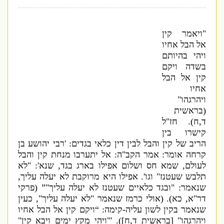
"
ויאמר קין
אל הבל אחיו
ויהי בהיותם
בשדה ויקם
קין אל הבל
אחיו
ויהרגהו
"
(
בראשית
ד
,
ח
).
חז"
ל
קישרו בין
הריב של קין והבל לבין דין כלאי בגדים:
'
רבי יהושע בן
קרחה אומר
:
אמר הקב
"
ה
:
אל יתערבו מנחת קין והבל
לעולם
,
שמא חס ושלום אפילו בארג בגד
,
שנא
': "
לא
תלבש שעטנז
"
וגו
'.
אפילו היא מרוקבת לא יעלה עליך
,
שנאמר
: "
ובגד כלאיים שעטנז לא יעלה עליך
"
” (
פרקי
דר
"
א
,
כא
). (
אולי כרמז שנאמר
"
לא יעלה עליך
",
כעין
שנאמר בקין לשון עליה
-
קימה
: “
ויקם קין אל הבל אחיו
ויהרגהו
" [
בראשית ד
,
ח
]). '"
ויהי מקץ ימים ויבא קין
"