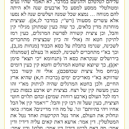
עליהם לטלטלם ולהניעם במדבר
,
לא תאמר שהיו נעים
ומטולטלי
'
ממסע למסע כל ארבעים שנה ולא היתה
להם מנוחה … נמצא שכל שמנה ושלשים שנה לא נסעו
אלא עשרים מסעות
' [
רש
"
י
;
במדבר לג
,
א
]).
שציצית
מוחרגת מדין כלאים
,
כך שזה כעין שמתוקן מגילוי קין
והבל
,
וכן ציצית קשורה לפרשת המרגלים
,
כעין רמז
לתיקון חטא זה
(
אולי זה כיון שבציצית מתחברים
לשכינה
,
שנרמז בתכלת על כסא הכבוד
[
מנחות מג
,
ב
],
וכך בא
"
י מתחברים לשכינה
,
לכסא ה
'
בעולם
[
שמתגלה
בירושלים שנקראת כסא ה
' (
תנחומא “כי תצא” סימן
יא
)]),
כך שיוצא שחטא המרגלים וחטא קין כעין דומים
(
ביחס מול ציצית שכהפכם
);
אולי זה קשור בכך
שדווקא בא
"
י מאריכים ימים
(
ברכות ח
,
א
)
שהיא ארץ
החיים
,
ולכן בחטא המרגלים שהיה לניתוק מא
"
י זהו
כעין מעשה קין של רצח
.
בציצית יש ארבע כנפות כעין
רמז לכל העולם
(
ארבע רוחות שמים
)
ובהם תלוים חוטי
הציצית
,
כעין שעל זה רבו קין והבל
: '"
ויאמר קין אל הבל
אחיו ויהי בהיותם
"
וגו
'.
על מה היו מדיינים
?
אמרו
:
בואו
ונחלוק את העולם
,
אחד נטל הקרקעות ואחד נטל את
המטלטלין
.
דין אמר
:
ארעא דאת קאים עליה דידי
!
ודין
אמר
:
מה דאת לביש דידי
!
דין אמר
:
חלוץ
!
ודין אמר
: