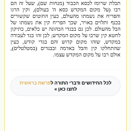
תכלת שרומז לכסא הכבוד
(
מנחות שם
),
שעל זה הם
רבו
(
על מקום המקדש כסא ה
'
בעולם
),
וקין הרגו
והפריח את נשמתו מהעולם
,
כעין החוטים שקשורים
בכנף ותלוים באויר
,
שכך הפריח קין את נשמתו של
הבל מהעולם
.
לכן גם בבגדי הכהונה יש כלאים
,
כתיקון
לחטא קין שרבו על מקום המקדש
;
לכן זהו בגד לעבודה
במקדש
,
שזהו מקום קדוש והם בגדי קודש
,
כעין
שהתחלקו קין והבל באדמה ובבגדים
(
במטלטלים
),
אולם רבו על מקום המקדש עצמו
.
לכל החידושים ודברי התורה ל
פרשת בראשית
לחצו כאן »