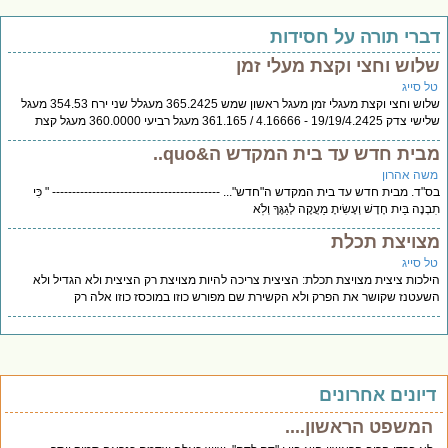
ברי תורה על חסידות
לוש וחצי וקצת מעלי זמן
ל סייג
שלוש וחצי וקצת מעגלי זמן מעגל ראשון שמש 365.2425 מעגלל שני ירח 354.53 מעגל
 19/19/4.2425 - 4.16666 / 361.165 מעגל רביעי 360.0000 מעגל קצת
בית חדש עד בית המקדש ה&quo..
שה אהרון
"ד. מבית חדש עד בית המקדש ה"חדש"... ------------------------------------------ " כִּי
ְנֶה בַּיִת חָדָשׁ וְעָשִׂיתָ מַעֲקֶה לְגַגֶּךָ וְלֹֽא
צויצת תכלת
ל סייג
לכות ציצית מצויצת תכלת: הציצית צריכה להיות מצויצת רק הציצית ולא הגדיל ולא
עטנז שקושר את הפרק ולא הקשירת שם מפורש כוזו במוכסז כוזו אלה רק
יונים אחרונים
המשפט הראשון....