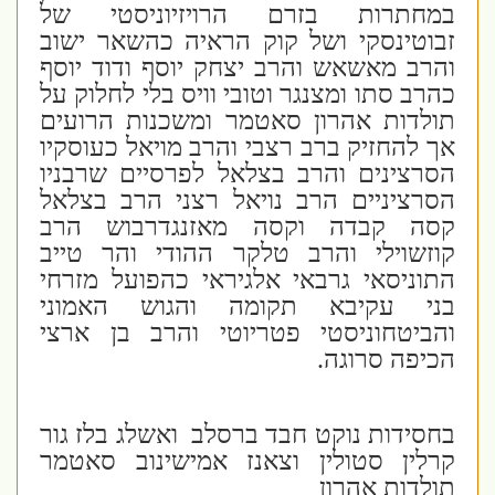
במחתרות בזרם הרויזיוניסטי של
זבוטינסקי ושל קוק הראיה כהשאר ישוב
והרב מאשאש והרב יצחק יוסף ודוד יוסף
כהרב סתו ומצנגר וטובי וויס בלי לחלוק על
תולדות אהרון סאטמר ומשכנות הרועים
אך להחזיק ברב רצבי והרב מויאל כעוסקיו
הסרצינים והרב בצלאל לפרסיים שרבניו
הסרציניים הרב נויאל רצני הרב בצלאל
קסה קבדה וקסה מאזנגדרבוש הרב
קוזשוילי והרב טלקר ההודי והר טייב
התוניסאי גרבאי אלגיראי כהפועל מזרחי
בני עקיבא תקומה והגוש האמוני
והביטחוניסטי פטריוטי והרב בן ארצי
הכיפה סרוגה.
בחסידות נוקט חבד ברסלב
ואשלג בלז גור
קרלין סטולין וצאנז אמישינוב סאטמר
תולדות אהרון