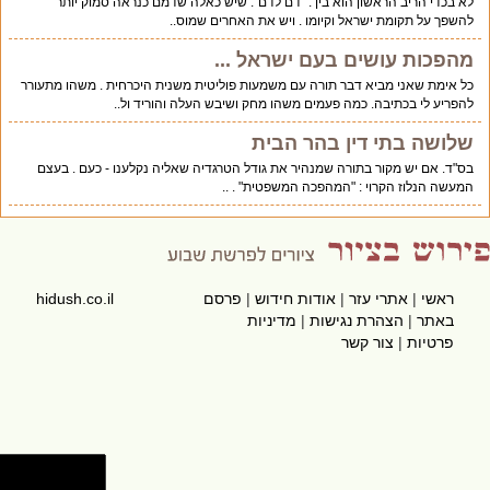
לא בכדי הריב הראשון הוא בין : "דם לדם". שיש כאלה שדמם כנראה סמוק יותר
להשפך על תקומת ישראל וקיומו . ויש את האחרים שמוס..
מהפכות עושים בעם ישראל ...
כל אימת שאני מביא דבר תורה עם משמעות פוליטית משנית היכרחית . משהו מתעורר
להפריע לי בכתיבה. כמה פעמים משהו מחק ושיבש העלה והוריד ול..
שלושה בתי דין בהר הבית
בס"ד. אם יש מקור בתורה שמנהיר את גודל הטרגדיה שאליה נקלענו - כעם . בעצם
המעשה הנלוז הקרוי : "המהפכה המשפטית" . ..
ראשי
|
אתרי עזר
|
אודות חידוש
|
פרסם
hidush.co.il
באתר
|
הצהרת נגישות
|
מדיניות
פרטיות
|
צור קשר