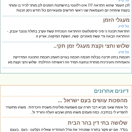
ל סייג
לכן העומר שהוא התראה 7/7 אינו רלוונטי בהישתנות הזמנים לכן מותר לכייר בו ומותר
צת שימחה יום העצמאות שני ראשי חודשים ומוצאייהם כול חודש ניסן הכנות
עגלי הזמן
ל סייג
ראות תכונה ני פיני סיסטלוגוס ההתראה הנוכחית קשת עקרב בתולה צנובר ענבק, -
תראה הבאה גדי קשת מאזניים. קשיו, השקת המיקווה, אוריון זו
לוש וחצי וקצת מעגלי זמן תקי..
ל סייג
כמות בחוץ תרונה נובלות חוכמה חוכמה בגויים תאמין חוכמת התכונה המדוייקת
אמיתית והעיניינית מותרת ונחוצה תמיד וזה ראשיתה ההילכתי. שלוש וחצי וקצת מע
יונים אחרונים
מהפכות עושים בעם ישראל ...
כל אימת שאני מביא דבר תורה עם משמעות פוליטית משנית היכרחית . משהו מתעורר
להפריע לי בכתיבה. כמה פעמים משהו מחק ושיבש העלה והוריד ול..
שלושה בתי דין בהר הבית
בס"ד. אם יש מקור בתורה שמנהיר את גודל הטרגדיה שאליה נקלענו - כעם . בעצם