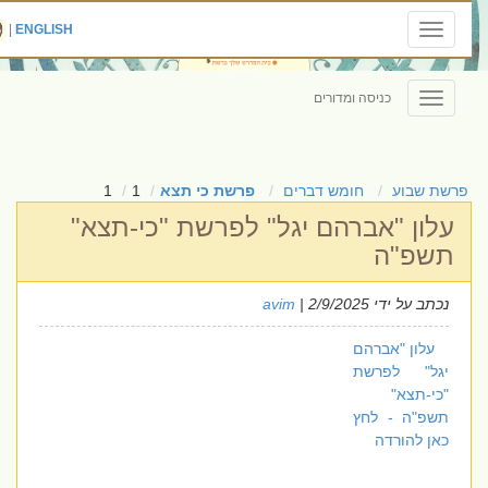
|
ENGLISH
Toggle
navigation
כניסה ומדורים
Toggle
navigation
פרשת שבוע
חומש דברים
פרשת כי תצא
1
1
עלון "אברהם יגל" לפרשת "כי-תצא"
תשפ"ה
נכתב על ידי
| 2/9/2025
avim
עלון "אברהם
יגל" לפרשת
"כי-תצא"
תשפ"ה - לחץ
כאן להורדה