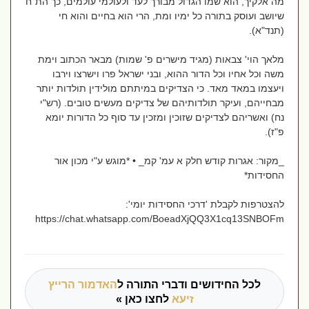
מה אלקיך, הוא שמו הגדול מבורך לעד ולעולמי עולמים, כך הת"ח
שיושב ועוסק בתורה כל ימיו ומת, הרי הוא בחיים והוא חי
(תנד"א).
מלאך הוי' צבאות (מגיד מישרים פ' שמות) מבאר הכתוב וימת
משה וכל אחיו וכל הדור ההוא, ובני ישראל פרו וישרצו וירבו
ויעצמו במאד מאד. כי הצדיקים במיתתם מולידין תולדות יותר
מבחייהם, ועיקר תולדותיהם של צדיקים מעשים טובים. (רש"י
נח) ואשריהם לצדיקים שזוכין ומזכין עד סוף כל הדורות יומא
פ"ז).
_מקור: אגרות קודש חלק א עמ' קמ_ • *מוגש ע"י מכון אור
החסידות*
להצטרפות לקבלת 'דרכי החסידות יומי':
https://chat.whatsapp.com/BoeadXjQQ3X1cq13SNBOFm
לכל החידושים ודברי התורה ל
האדמור הרייץ
זיעא
לחצו כאן »