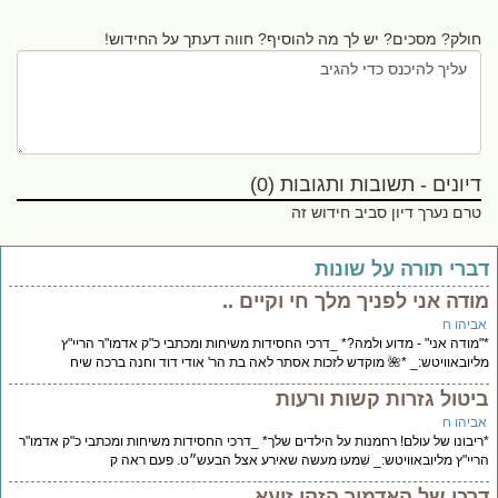
חולק? מסכים? יש לך מה להוסיף? חווה דעתך על החידוש!
דיונים - תשובות ותגובות (0)
טרם נערך דיון סביב חידוש זה
ברי תורה על שונות
ודה אני לפניך מלך חי וקיים ..
ביהו ח
מודה אני" - מדוע ולמה?* _דרכי החסידות משיחות ומכתבי כ"ק אדמו"ר הריי"ץ
יובאוויטש:_ *🌺 מוקדש לזכות אסתר לאה בת הר' אודי דוד וחנה ברכה שיח
יטול גזרות קשות ורעות
ביהו ח
יבונו של עולם! רחמנות על הילדים שלך* _דרכי החסידות משיחות ומכתבי כ"ק אדמו"ר
יי"ץ מליובאוויטש:_ שִׁמעוּ מעשה שאירע אצל הבעש״ט. פעם ראה ק
רכו של האדמור הזקן זיעא