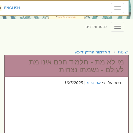
|
ENGLISH
Toggle
navigation
כניסה ומדורים
Toggle
navigation
שונות
האדמור הרייץ זיעא
מי לא מת - תלמיד חכם אינו מת
לעולם - נשמתו נצחית
נכתב על ידי
אביהו ח
| 16/7/2025