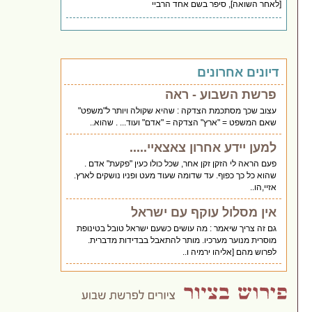
[לאחר השואה], סיפר בשם אחד הרביי
דיונים אחרונים
פרשת השבוע - ראה
עצוב שכך מסתכמת הצדקה : שהיא שקולה ויותר ל"משפט"
שאם המשפט = "ארץ" הצדקה = "אדם" ועוד... . שהוא..
למען יידע אחרון צאצאיי.....
פעם הראה לי הזקן זקן אחר, שכל כולו כעין "פקעת" אדם .
שהוא כל כך כפוף. עד שדומה שעוד מעט ופניו נושקים לארץ.
אזיי,הו..
אין מסלול עוקף עם ישראל
גם זה צריך שיאמר : מה עושים כשעם ישראל טובל בטינופת
מוסרית מנוער מערכיו. מותר להתאבל בבדידות מדברית.
לפרוש מהם [אליהו ירמיה ו..