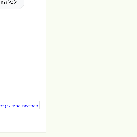
לכל החי
להקדשת החידוש (בחינ