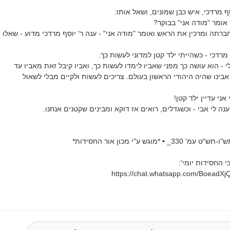
ף מרדכי, איש כבן שמונים, ושאל אותו:
אומר "מודה אני" בבוקר?
ברתה ומרכין את הראש ואומר "מודה אני" - ענה ר' יוסף מרדכי מדוע - שאלו
ף מרדכי - כשהייתי ילד קטן למדוני לעשות כך.
י - הוא עושה כך מפני שאביו לימדו לעשות כך, ואביו קיבל זאת מאביו עד
בינו שהיה היהודי הראשון בעולם. צריכים לעשות ולקיים מבלי לשאול
ני עדיין ילד קטן!
נה לי אבי - וכשגדלים, רואים אז דוקא ומבינים שקטנים אנחנו.
*מוגש ע"י מכון אור החסידות*
 החסידות יומי':
https://chat.whatsapp.com/Boea