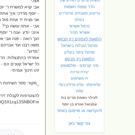
משחק קליקרים לאירוע שלך
אצלי.
הדר קופות רושמות
אבי קרא למשרת ר' יוס
- יוסף מרדכי איך אתה 
צדיקים, מקובלים, אדמו"רים
אני מניח יד אחת מול ח
בעולם
אבי - אתה עושה כך?
כרמל אשראי
אינני יודע -ענה ר' יוס
אשראי מהיר
הנך רואה - פנה אבי אל
הלוואות לעסקים רק תבקש
משה רבנו ועד אברהם א
פורטל הובלות בישראל
"מדוע".
פ
ורטל צימר בקליק
אמרתי בהתנצלות: הרי א
הלוואות רק תבקש
כל ישראל קטנים הם - ע
מיני קורסים - פולסטאק
זהו חינוך אמיתי.
יצירת טריויה
יויו משחקים
_מקור: ספר השיחות תש"ו-תש"ט עמ' 330_ • 
קליפיקלפ - קליפ מדליק בקלי
קלות
להצטרפות לקבלת 'דרכי
לעילוי נשמת מרים בת
dXjQQ3X1cq13SNBOFm
עמנואל ועזרא בן יוסף
להקדשה או פרסום באתר
-
צור קשר כאן