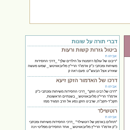
דברי תורה על שונות
ביטול גזרות קשות ורעות
אביהו ח
*ריבונו של עולם! רחמנות על הילדים שלך* _דרכי החסידות
משיחות ומכתבי כ"ק אדמו"ר הריי"ץ מליובאוויטש:_ שִׁמעוּ מעשה
שאירע אצל הבעש״ט. פעם ראה ק
דרכו של האדמור הזקן זיעא
אביהו ח
*דרכו של רבינו הזקן* _דרכי החסידות משיחות ומכתבי כ"ק
אדמו"ר הריי"ץ מליובאוויטש:_ בשנתיים הראשונות,
תקכ"ד-תקכ"ה, שרבינו הזקן נסע אל הרב המגיד ממז
רוטשילד
אביהו ח
*תהלים בארמון של רוטשילד* _דרכי החסידות משיחות ומכתבי
כ"ק אדמו"ר הריי"ץ מליובאוויטש:_ אחד החסידים מפליטי וינה