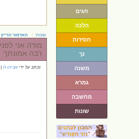
חגים
הלכה
שונות
האדמור הרייץ 
חסידות
מודה אני לפנ
רבה אמונתך
נך
נכתב על ידי
אביהו ח
 16/7/2025
משנה
גמרא
מחשבה
שונות