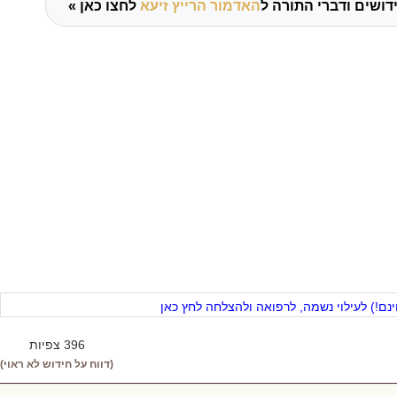
דושים ודברי התורה ל
האדמור הרייץ זיעא
לחצו כאן »
ם!) לעילוי נשמה, לרפואה ולהצלחה לחץ כאן
396 צפיות
(דווח על חידוש לא ראוי)