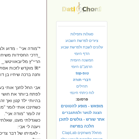
סגולות ותפילות
ציורים לפרשת השבוע
עלונים לשבת ולפרשת שבוע
*"מודה אני" - מדוע ול
הדף היומי
_דרכי החסידות משיחו
המשנה היומית
הריי"ץ מליובאוויטש:_
הרמב"ם היומי
*🌺 מוקדש לזכות אסתר
טופ-top
וחנה ברכה שיחיו בן דו
דברי תורה
תהילים
אבי החל לחנך אותי בע
לוח כיתתי חינמי
לפתח ביותר את חושי ו
פרסום:
בהיותי ילד קטן ואך ז
מופאש - מופע להטוטים
כשחינכו אותי לומר "מו
הצגה לנוער ולמתגברים
זה לומר "מודה אני".
אתר שורש - גולשים לתוכן
כשגדלתי מעט, שאלתי 
הלכה בפרשה
ויענה לי אבי:
מחולל משחקים ClapLab
- לאמיתו של דבר צריכ