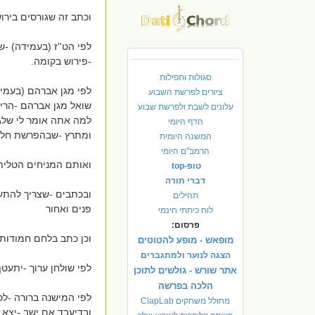
וכתב זה שגורסים בירו
לפי הט''ז (בעמידה) -
-פירוש בקומה.
סגולות ותפילות
לפי מגן אברהם (בעמי
ציורים לפרשת השבוע
שואל מגן אברהם -הרי 
עלונים לשבת ולפרשת שבוע
למה אתה אומר לי שלגב
הדף היומי
ומתרץ -שבהפרשת חלה 
המשנה היומית
הרמב"ם היומי
ואותם המניחים הטלית
טופ-top
דברי תורה
תהילים
פנים ואחור
לוח כיתתי חינמי
פרסום:
וכן כתב בלחם חמודות 
מופאש - מופע להטוטים
הצגה לנוער ולמתגברים
לפי שולחן ערוך -יתעטף
אתר שורש - גולשים לתוכן
הלכה בפרשה
לפי המישנה ברורה -ל
מחולל משחקים ClapLab
ובדיעבד אם ישב -יצא