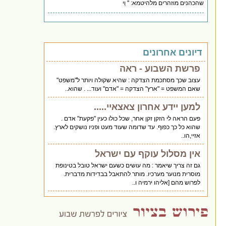
שהכהנים מוזהרים מלהיטמא: '' וַי
דיונים אחרונים
פרשת השבוע - ראה
עצוב שכך מסתכמת הצדקה : שהיא שקולה ויותר ל"משפט"
שאם המשפט = "ארץ" הצדקה = "אדם" ועוד... . שהוא..
למען יידע אחרון צאצאיי.....
פעם הראה לי הזקן זקן אחר, שכל כולו כעין "פקעת" אדם .
שהוא כל כך כפוף. עד שדומה שעוד מעט ופניו נושקים לארץ.
אזיי,הו..
אין מסלול עוקף עם ישראל
גם זה צריך שיאמר : מה עושים כשעם ישראל טובל בטינופת
מוסרית מנוער מערכיו. מותר להתאבל בבדידות מדברית.
לפרוש מהם [אליהו ירמיה ו..