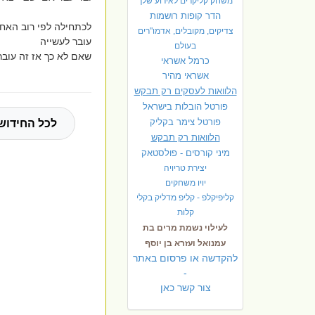
משחק קליקרים לאירוע שלך
הדר קופות רושמות
לכתחילה לפי רוב האחר
צדיקים, מקובלים, אדמו"רים
עובר לעשייה
בעולם
שאם לא כך אז זה עובר 
כרמל אשראי
אשראי מהיר
הלוואות לעסקים רק תבקש
פורטל הובלות בישראל
פ
ורטל צימר בקליק
לכל החידושי
הלוואות רק תבקש
מיני קורסים - פולסטאק
יצירת טריויה
יויו משחקים
קליפיקלפ - קליפ מדליק בקלי
קלות
לעילוי נשמת מרים בת
עמנואל ועזרא בן יוסף
להקדשה או פרסום באתר
-
צור קשר כאן