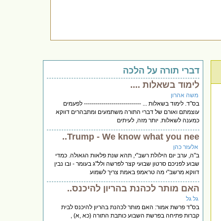
דברי תורה על הלכה
לימוד בשאלות ....
משה אהרון
בס"ד. לימוד בשאלות ... ----------------------------- לפעמים
עוצמתם ואורם של דברי התורה משתמעים ומתבהרים דווקא
כמענה לשאלות. יותר מזה, לעיתים
Trump - We know what you nee..
אלעזר כהן
ב"ה, ערב יום הילולת רשב"י, תהא שנת פלאות הגאולה. כמדי
שבוע לפניכם סרטון שבועי קצר לפרשה ולל"ג בעומר - ובו נבין
דווקא מרשב"י מה טראמפ באמת צריך לשמוע
האם מותר לכהנת בהריון להיכנס..
גל גל
בס''ד פרשת אמור: האם מותר לכהנת בהריון להיכנס לבית
קברות פתיחה בפרשת השבוע כותבת התורה (כא ,א) ,