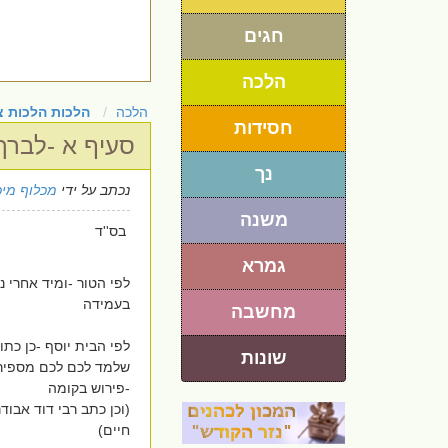
חגים
הלכה
הלכה
הלכות הלכות צ
חסידות
סעיף א -לברך
נך
נכתב על ידי
מכלוף מי
משנה
בס''ד
גמרא
לפי הטור -ומיד אחרי נ
בעמידה
מחשבה
לפי הבית יוסף -כן כת
שונות
שלמד לכם לכם מספיר
-פירוש בקומה
(וכן כתב רבי דוד אבוד
חיים)